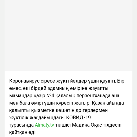
Коронавирус әсіресе жүкті әйелдер үшін қауіпті. Бір
емес, екі бірдей адамның өміріне жауапты
мамандар қазір №4 қалалық перзентханада ана
мен бала өмірі үшін күресіп жатыр. Қазан айында
қалыпты қызметке көшетін дәрігерлермен
жүктілік жағдайындағы КОВИД-19
турасында
Almaty.tv
тілшісі Мадина Оқас тілдесіп
қайтқан еді.