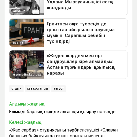
отдых
казахстанцы
август
Алдыңғы жаңалық
Еліміздің барлық өңірінде алғашқы қоңырау соғылды
Келесі жаңалық
«Жас сарбаз» студиясының тәрбиеленушісі «Славян
базары» байқауында екінші орынды иеленді