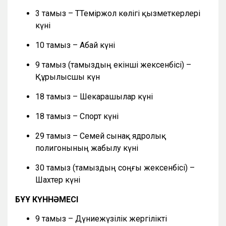
3 тамыз – ТТеміржол көлігі қызметкерлері
күні
10 тамыз – Абай күні
9 тамыз (тамыздың екінші жексенбісі) –
Құрылысшы күн
18 тамыз – Шекарашылар күні
18 тамыз – Спорт күні
29 тамыз – Семей сынақ ядролық
полигонының жабылу күні
30 тамыз (тамыздың соңғы жексенбісі) –
Шахтер күні
БҰҰ КҮННӘМЕСІ
9 тамыз – Дүниежүзілік жергілікті