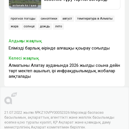
прогноз погоды
синоптики
август
температура в Алматы
жара
солнце
дождь
лето
Алдыңғы жаңалық
Еліміздің барлық өңірінде алғашқы қоңырау соғылды
Келесі жаңалық
Алматының Алатау ауданында 2026 жылдың соңына дейін
төрт мектеп ашылып, ірі инфрақұрылымдық жобалар
аяқталады
21.07.2022 жылғы №KZ10VPY00052326 Мерзімді баспасөз
басылымын, ақпараттық агенттікті және желілік басылымды
есепке қою туралы куәлігі, ҚР Ақпарат және қоғамдық даму
министрлігінің Ақпарат комитетімен берілген.