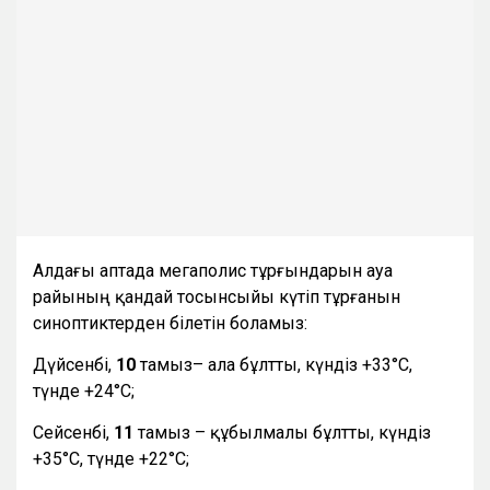
Алдағы аптада мегаполис тұрғындарын ауа
райының қандай тосынсыйы күтіп тұрғанын
синоптиктерден білетін боламыз:
Дүйсенбі,
10
тамыз– ала бұлтты, күндіз +33°С,
түнде +24°С;
Сейсенбі,
11
тамыз – құбылмалы бұлтты, күндіз
+35°С, түнде +22°С;