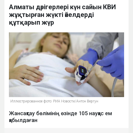
Алматы дәрігерлері күн сайын КВИ
жұқтырған жүкті әйелдерді
құтқарып жүр
Иллюстрированное фото: РИА Новости/Антон Вергун
Жансақтау бөлімінің өзінде 105 науқас ем
қабылдаған