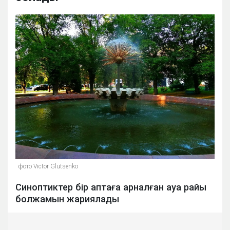
фото Victor Glutsenko
Синоптиктер бір аптаға арналған ауа райы
болжамын жариялады