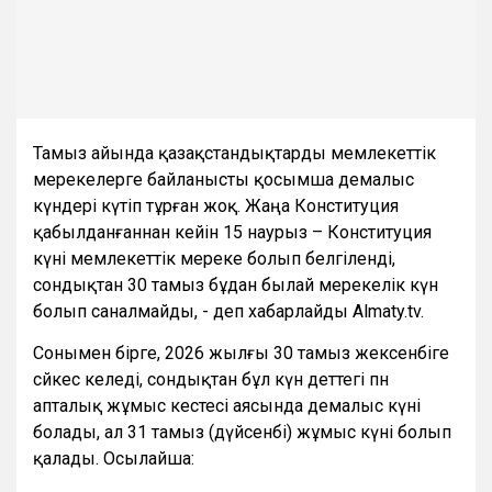
Тамыз айында қазақстандықтарды мемлекеттік
мерекелерге байланысты қосымша демалыс
күндері күтіп тұрған жоқ. Жаңа Конституция
қабылданғаннан кейін 15 наурыз – Конституция
күні мемлекеттік мереке болып белгіленді,
сондықтан 30 тамыз бұдан былай мерекелік күн
болып саналмайды, - деп хабарлайды Almaty.tv.
Сонымен бірге, 2026 жылғы 30 тамыз жексенбіге
сәйкес келеді, сондықтан бұл күн әдеттегі пән
апталық жұмыс кестесі аясында демалыс күні
болады, ал 31 тамыз (дүйсенбі) жұмыс күні болып
қалады. Осылайша: