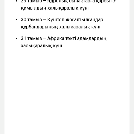
29 тамыз – Ядролық сынақтарға қарсы іс-
қимылдың халықаралық күні
30 тамыз – Күштеп жоғалтылғандар
құрбандарының халықаралық күні
31 тамыз – Африка текті адамдардың
халықаралық күні