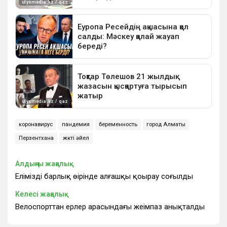
коронавирус
пандемия
беременность
город Алматы
Перзентхана
жүкті әйел
Алдыңғы жаңалық
Еліміздің барлық өңірінде алғашқы қоңырау соғылды
Келесі жаңалық
Велоспорттан ерлер арасындағы жеңімпаз анықталды