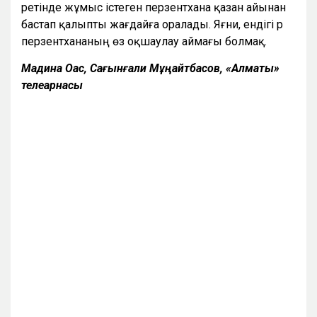
ретінде жұмыс істеген перзентхана қазан айынан
бастап қалыпты жағдайға оралады. Яғни, ендігі әр
перзентхананың өз оқшаулау аймағы болмақ.
Мадина Оқас, Сағынғали Мұңайтбасов, «Алматы»
телеарнасы