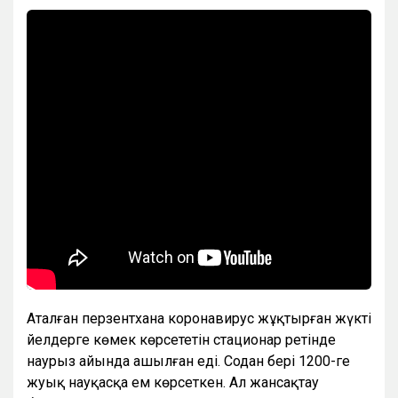
Аталған перзентхана коронавирус жұқтырған жүкті
әйелдерге көмек көрсететін стационар ретінде
наурыз айында ашылған еді. Содан бері 1200-ге
жуық науқасқа ем көрсеткен. Ал жансақтау