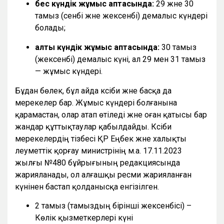
бес күндік жұмыс аптасында:
29 және 30
тамыз (сенбі және жексенбі) демалыс күндері
болады;
алты күндік жұмыс аптасында:
30 тамыз
(жексенбі) демалыс күні, ал 29 мен 31 тамыз
— жұмыс күндері.
Бұдан бөлек, бұл айда кәсіби және басқа да
мерекелер бар. Жұмыс күндері болғанына
қарамастан, олар атап өтіледі және оған қатысы бар
жандар құттықтаулар қабылдайды. Кәсіби
мерекелердің тізбесі ҚР Еңбек және халықты
әлеуметтік қорғау министрінің м.а. 17.11.2023
жылғы №480 бұйрығының редакциясында
жарияланады, ол алғашқы ресми жарияланған
күнінен бастап қолданысқа енгізілген.
2 тамыз (тамыздың бірінші жексенбісі) –
Көлік қызметкерлері күні