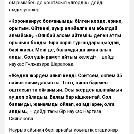
өмірімізбен де қоштасып үлгердік» дейді
емделушілер.
«Коронавирус болғанымды білген кезде, әрине,
қорықтым. Өйткені, ауыр аяқ әйелге ем қабылдай
алмайсың. «Оянбай қалсам қайтемін» деген қатты
қорқыныш болды. Бірақ көріп тұрғандарыңыздай,
бәрі жақсы. Мені де, баламды да аман алып
қалды. Сол үшін рақмет айтқым келеді»
, - дейді
науқас Гүлжазира Шарапова.
«Жедел жәрдем алып келді. Сөйтсем, өкпем 35
пайыз зақымданыпты. Тіпті, ойша бәрімен
қоштасып та қойғанмын. Осы жерден шықпаймын-
ау деп ойладым. Балам бар кішкентай. Сол
баламды, жанұямды ойлап, өзімді әрең қолға
алдым»
, – дейді тағы бір науқас Наргиза
Сиябекова.
Наурыз айынан бері арнайы ковидтік стационар