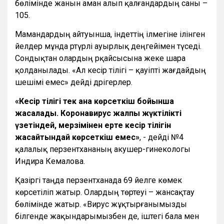
бөлімінде жанын аман алып қалғандардың саны –
105.
Мамандардың айтуынша, індеттің ілмегіне ілінген
әйелдер мұнда әртүрлі ауырлық деңгейімен түседі.
Сондықтан олардың әрқайсысына жеке шара
қолданылады. «Ал кесір тілігі – қауіпті жағдайдың
шешімі емес» дейді дәрігерлер.
«Кесір тілігі тек қана көрсеткіш бойынша
жасалады. Коронавирус жалпы жүктілікті
үзетіндей, мерзімінен ерте кесір тілігін
жасайтындай көрсеткіш емес»
, - дейді №4
қалалық перзентхананың акушер-гинекологы
Индира Кемалова.
Қазіргі таңда перзентханада 69 әйелге көмек
көрсетіліп жатыр. Олардың төртеуі – жансақтау
бөлімінде жатыр. «Вирус жұқтырғанымызды
білгенде жақындарымызбен де, іштегі бала мен