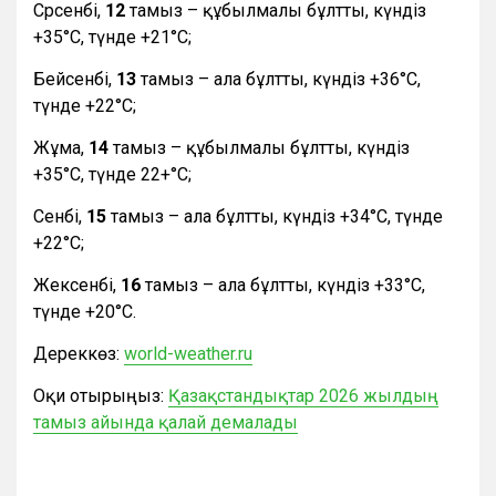
Сәрсенбі,
12
тамыз – құбылмалы бұлтты, күндіз
+35°С, түнде +21°С;
Бейсенбі,
13
тамыз – ала бұлтты, күндіз +36°С,
түнде +22°С;
Жұма,
14
тамыз – құбылмалы бұлтты, күндіз
+35°С, түнде 22+°С;
Сенбі,
15
тамыз – ала бұлтты, күндіз +34°С, түнде
+22°С;
Жексенбі,
16
тамыз – ала бұлтты, күндіз +33°С,
түнде +20°С.
Дереккөз:
world-weather.ru
Оқи отырыңыз:
Қазақстандықтар 2026 жылдың
тамыз айында қалай демалады