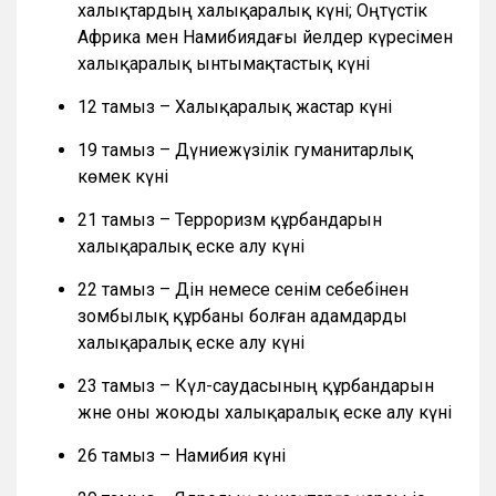
халықтардың халықаралық күні; Оңтүстік
Африка мен Намибиядағы әйелдер күресімен
халықаралық ынтымақтастық күні
12 тамыз – Халықаралық жастар күні
19 тамыз – Дүниежүзілік гуманитарлық
көмек күні
21 тамыз – Терроризм құрбандарын
халықаралық еске алу күні
22 тамыз – Дін немесе сенім себебінен
зомбылық құрбаны болған адамдарды
халықаралық еске алу күні
23 тамыз – Күл-саудасының құрбандарын
және оны жоюды халықаралық еске алу күні
26 тамыз – Намибия күні