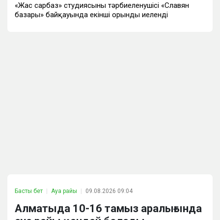
«Жас сарбаз» студиясының тәрбиеленушісі «Славян
базары» байқауында екінші орынды иеленді
Басты бет
Ауа райы
09.08.2026 09:04
Алматыда 10-16 тамыз аралығында