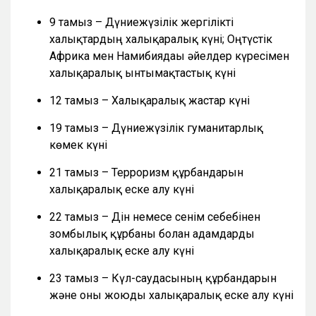
9 тамыз – Дүниежүзілік жергілікті
халықтардың халықаралық күні; Оңтүстік
Африка мен Намибиядағы әйелдер күресімен
халықаралық ынтымақтастық күні
12 тамыз – Халықаралық жастар күні
19 тамыз – Дүниежүзілік гуманитарлық
көмек күні
21 тамыз – Терроризм құрбандарын
халықаралық еске алу күні
22 тамыз – Дін немесе сенім себебінен
зомбылық құрбаны болған адамдарды
халықаралық еске алу күні
23 тамыз – Күл-саудасының құрбандарын
және оны жоюды халықаралық еске алу күні