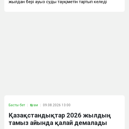
жылдан бері ауыз судың тауқіметін тартып келеді
Басты бет
Қоғам
09.08.2026 13:00
Қазақстандықтар 2026 жылдың
тамыз айында қалай демалады