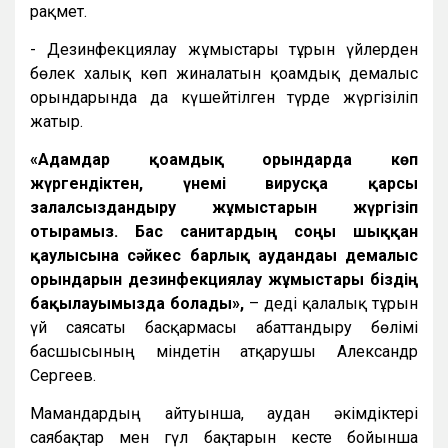
рақмет.
- Дезинфекциялау жұмыстары тұрғын үйлерден
бөлек халық көп жиналатын қоғамдық демалыс
орындарында да күшейтілген түрде жүргізіліп
жатыр.
«Адамдар қоғамдық орындарда көп
жүргендіктен, үнемі вирусқа қарсы
залалсыздандыру жұмыстарын жүргізіп
отырамыз. Бас санитардың соңғы шыққан
қаулысына сәйкес барлық аудандағы демалыс
орындарын дезинфекциялау жұмыстары біздің
бақылауымызда болады»,
– деді қалалық тұрғын
үй саясаты басқармасы абаттандыру бөлімі
басшысының міндетін атқарушы Александр
Сергеев.
Мамандардың айтуынша, аудан әкімдіктері
саябақтар мен гүл бақтарын кесте бойынша