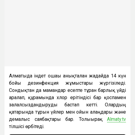
Алматыда індет ошағы анықталған жағдайда 14 күн
бойы дезинфекция жұмыстары жүргізіледі.
Сондықтан да мамандар есепте тұрған барлық үйді
аралап, құрамында хлор ерітіндісі бар қоспамен
залалсыздандыруды бастап кетті. Олардың
қатарында тұрғын үйлер мен ойын алаңдары және
демалыс саябақтары бар. Толығырақ
Almaty.tv
тілшісі өрбітеді.