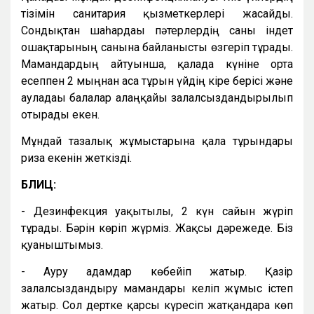
тізімін санитария қызметкерлері жасайды.
Сондықтан шаһардағы пәтерлердің саны індет
ошақтарының санына байланысты өзгеріп тұрады.
Мамандардың айтуынша, қалада күніне орта
есеппен 2 мыңнан аса тұрғын үйдің кіре берісі және
ауладағы балалар алаңқайы залалсыздандырылып
отырады екен.
Мұндай тазалық жұмыстарына қала тұрғындары
риза екенін жеткізді.
БЛИЦ:
- Дезинфекция уақытылы, 2 күн сайын жүріп
тұрады. Бәрін көріп жүрміз. Жақсы дәрежеде. Біз
қуаныштымыз.
- Ауру адамдар көбейіп жатыр. Қазір
залалсыздандыру мамандары келіп жұмыс істеп
жатыр. Сол дертке қарсы күресіп жатқандарға көп