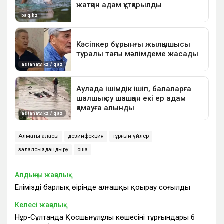
Алматы қаласы
дезинфекция
тұрғын үйлер
залалсыздандыру
ошақ
Алдыңғы жаңалық
Еліміздің барлық өңірінде алғашқы қоңырау соғылды
Келесі жаңалық
Нұр-Сұлтанда Қосшығұлұлы көшесінің тұрғындары 6