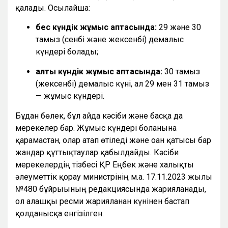
қалады. Осылайша:
бес күндік жұмыс аптасында:
29 және 30
тамыз (сенбі және жексенбі) демалыс
күндері болады;
алты күндік жұмыс аптасында:
30 тамыз
(жексенбі) демалыс күні, ал 29 мен 31 тамыз
— жұмыс күндері.
Бұдан бөлек, бұл айда кәсіби және басқа да
мерекелер бар. Жұмыс күндері болғанына
қарамастан, олар атап өтіледі және оған қатысы бар
жандар құттықтаулар қабылдайды. Кәсіби
мерекелердің тізбесі ҚР Еңбек және халықты
әлеуметтік қорғау министрінің м.а. 17.11.2023 жылғы
№480 бұйрығының редакциясында жарияланады,
ол алғашқы ресми жарияланған күнінен бастап
қолданысқа енгізілген.