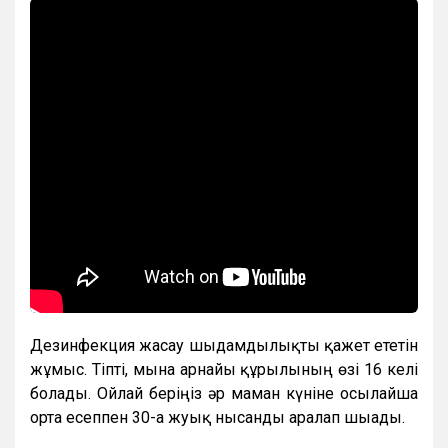
Дезинфекция жасау шыдамдылықты қажет ететін
жұмыс. Тіпті, мына арнайы құрылғының өзі 16 келі
болады. Ойлай беріңіз әр маман күніне осылайша
орта есеппен 30-ға жуық нысанды аралап шығады.