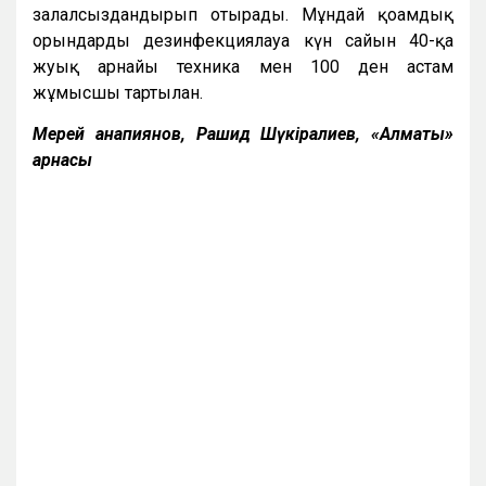
залалсыздандырып отырады. Мұндай қоғамдық
орындарды дезинфекциялауға күн сайын 40-қа
жуық арнайы техника мен 100 ден астам
жұмысшы тартылған.
Мерей Қанапиянов, Рашид Шүкіралиев, «Алматы»
арнасы