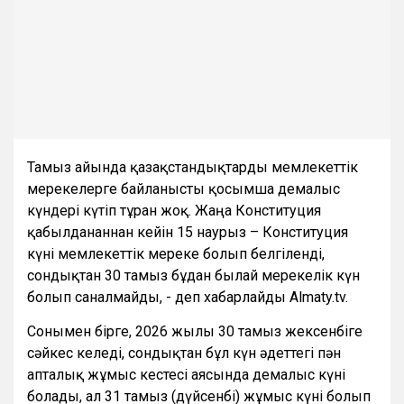
Тамыз айында қазақстандықтарды мемлекеттік
мерекелерге байланысты қосымша демалыс
күндері күтіп тұрған жоқ. Жаңа Конституция
қабылданғаннан кейін 15 наурыз – Конституция
күні мемлекеттік мереке болып белгіленді,
сондықтан 30 тамыз бұдан былай мерекелік күн
болып саналмайды, - деп хабарлайды Almaty.tv.
Сонымен бірге, 2026 жылғы 30 тамыз жексенбіге
сәйкес келеді, сондықтан бұл күн әдеттегі пән
апталық жұмыс кестесі аясында демалыс күні
болады, ал 31 тамыз (дүйсенбі) жұмыс күні болып