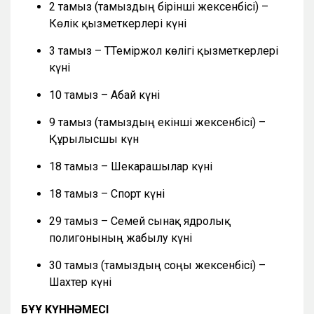
2 тамыз (тамыздың бірінші жексенбісі) –
Көлік қызметкерлері күні
3 тамыз – ТТеміржол көлігі қызметкерлері
күні
10 тамыз – Абай күні
9 тамыз (тамыздың екінші жексенбісі) –
Құрылысшы күн
18 тамыз – Шекарашылар күні
18 тамыз – Спорт күні
29 тамыз – Семей сынақ ядролық
полигонының жабылу күні
30 тамыз (тамыздың соңғы жексенбісі) –
Шахтер күні
БҰҰ КҮННӘМЕСІ