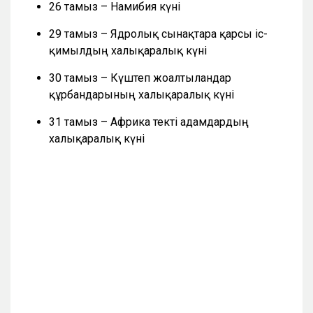
26 тамыз – Намибия күні
29 тамыз – Ядролық сынақтарға қарсы іс-
қимылдың халықаралық күні
30 тамыз – Күштеп жоғалтылғандар
құрбандарының халықаралық күні
31 тамыз – Африка текті адамдардың
халықаралық күні