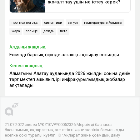
прогноз погоды
синоптики
август
температура в Алматы
жара
солнце
дождь
лето
Алдыңғы жаңалық
Еліміздің барлық өңірінде алғашқы қоңырау соғылды
Келесі жаңалық
Алматының Алатау ауданында 2026 жылдың соңына дейін
төрт мектеп ашылып, ірі инфрақұрылымдық жобалар
аяқталады
21.07.2022 жылғы №KZ10VPY00052326 Мерзімді баспасөз
басылымын, ақпараттық агенттікті және желілік басылымды
есепке қою туралы куәлігі, ҚР Ақпарат және қоғамдық даму