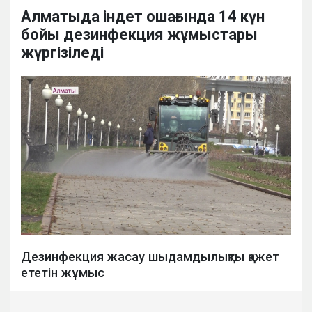
Алматыда індет ошағында 14 күн
бойы дезинфекция жұмыстары
жүргізіледі
Дезинфекция жасау шыдамдылықты қажет
ететін жұмыс