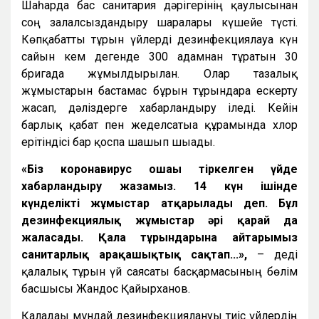
Шаһарда бас санитария дәрігерінің қаулысынан
соң залалсыздандыру шаралары күшейе түсті.
Көпқабатты тұрғын үйлерді дезинфекциялауға күн
сайын кем дегенде 300 адамнан тұратын 30
бригада жұмылдырылған. Олар тазалық
жұмыстарын бастамас бұрын тұрғындарға ескерту
жасап, дәліздерге хабарландыру іледі. Кейін
барлық қабат пен жеделсатыға құрамында хлор
ерітіндісі бар қоспа шашып шығады.
«Біз коронавирус ошағы тіркелген үйде
хабарландыру жазамыз. 14 күн ішінде
күнделікті жұмыстар атқарылады деп. Бұл
дезинфекциялық жұмыстар әрі қарай да
жалғасады. Қала тұрғындарына айтарымыз
санитарлық арақашықтық сақтап...»,
– деді
қалалық тұрғын үй саясаты басқармасының бөлім
басшысы Жандос Қайырханов.
Қаладағы мұндай дезинфекциялануы тиіс үйлердің