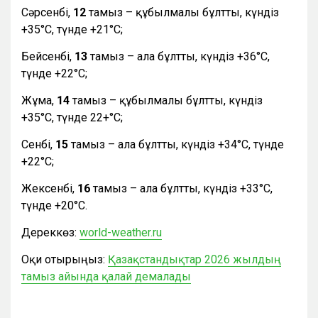
Сәрсенбі,
12
тамыз – құбылмалы бұлтты, күндіз
+35°С, түнде +21°С;
Бейсенбі,
13
тамыз – ала бұлтты, күндіз +36°С,
түнде +22°С;
Жұма,
14
тамыз – құбылмалы бұлтты, күндіз
+35°С, түнде 22+°С;
Сенбі,
15
тамыз – ала бұлтты, күндіз +34°С, түнде
+22°С;
Жексенбі,
16
тамыз – ала бұлтты, күндіз +33°С,
түнде +20°С.
Дереккөз:
world-weather.ru
Оқи отырыңыз:
Қазақстандықтар 2026 жылдың
тамыз айында қалай демалады