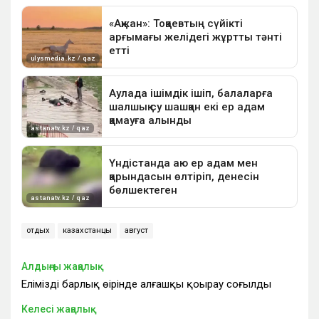
отдых
казахстанцы
август
Алдыңғы жаңалық
Еліміздің барлық өңірінде алғашқы қоңырау соғылды
Келесі жаңалық