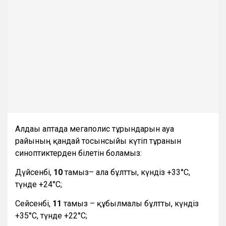
Алдағы аптада мегаполис тұрғындарын ауа
райының қандай тосынсыйы күтіп тұрғанын
синоптиктерден білетін боламыз:
Дүйсенбі,
10
тамыз– ала бұлтты, күндіз +33°С,
түнде +24°С;
Сейсенбі,
11
тамыз – құбылмалы бұлтты, күндіз
+35°С, түнде +22°С;