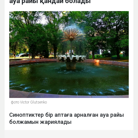
ауа райы қандай болады
фото Victor Glutsenko
Синоптиктер бір аптаға арналған ауа райы
болжамын жариялады