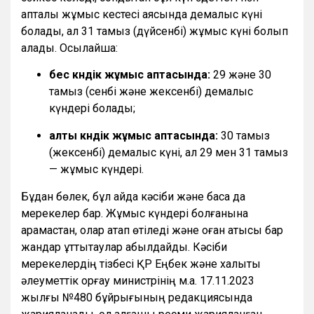
апталық жұмыс кестесі аясында демалыс күні
болады, ал 31 тамыз (дүйсенбі) жұмыс күні болып
қалады. Осылайша:
бес күндік жұмыс аптасында:
29 және 30
тамыз (сенбі және жексенбі) демалыс
күндері болады;
алты күндік жұмыс аптасында:
30 тамыз
(жексенбі) демалыс күні, ал 29 мен 31 тамыз
— жұмыс күндері.
Бұдан бөлек, бұл айда кәсіби және басқа да
мерекелер бар. Жұмыс күндері болғанына
қарамастан, олар атап өтіледі және оған қатысы бар
жандар құттықтаулар қабылдайды. Кәсіби
мерекелердің тізбесі ҚР Еңбек және халықты
әлеуметтік қорғау министрінің м.а. 17.11.2023
жылғы №480 бұйрығының редакциясында