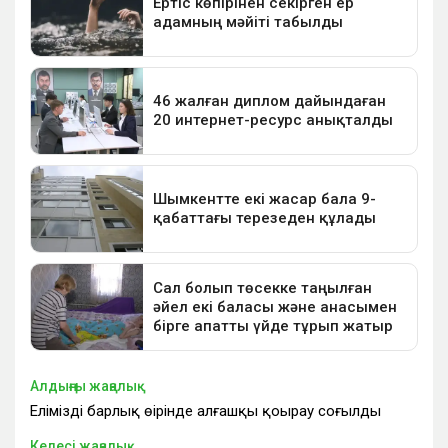
Алдыңғы жаңалық
Еліміздің барлық өңірінде алғашқы қоңырау соғылды
Келесі жаңалық