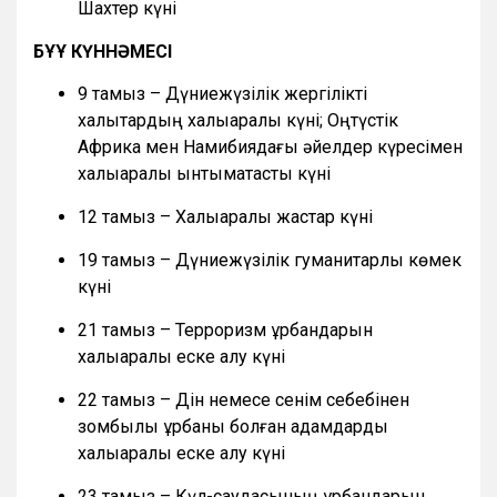
Шахтер күні
БҰҰ КҮННӘМЕСІ
9 тамыз – Дүниежүзілік жергілікті
халықтардың халықаралық күні; Оңтүстік
Африка мен Намибиядағы әйелдер күресімен
халықаралық ынтымақтастық күні
12 тамыз – Халықаралық жастар күні
19 тамыз – Дүниежүзілік гуманитарлық көмек
күні
21 тамыз – Терроризм құрбандарын
халықаралық еске алу күні
22 тамыз – Дін немесе сенім себебінен
зомбылық құрбаны болған адамдарды
халықаралық еске алу күні
23 тамыз – Күл-саудасының құрбандарын