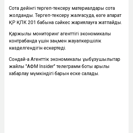
Сотқа дейінгі тергеп-тексеру материалдары сотқа
жолданды. Тергеп-тексеру жалғасуда, өзге ақпарат
ҚР ҚПК 201 бабына сәйкес жариялауға жатпайды.
Қаржылық мониторинг агенттігі экономикалық
контрабанда үшін заңмен жауапкершілік
көзделгендігін ескертеді.
Сондай-ақ Агенттік экономикалық құқықбұзушылықтар
жайлы "АФМ Insider" телеграмм боты арқылы
хабарлау мүмкіндігі барын еске салады.