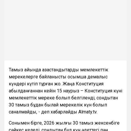
Тамыз айында қазақстандықтарды мемлекеттік
мерекелерге байланысты қосымша демалыс
күндері күтіп тұрған жоқ. Жаңа Конституция
қабылданғаннан кейін 15 наурыз – Конституция күні
мемлекеттік мереке болып белгіленді, сондықтан
30 тамыз бұдан былай мерекелік күн болып
саналмайды, - деп хабарлайды Almaty.tv.
Сонымен бірге, 2026 жылғы 30 тамыз жексенбіге
сәйкес келеді, сондықтан бұл күн әдеттегі пән