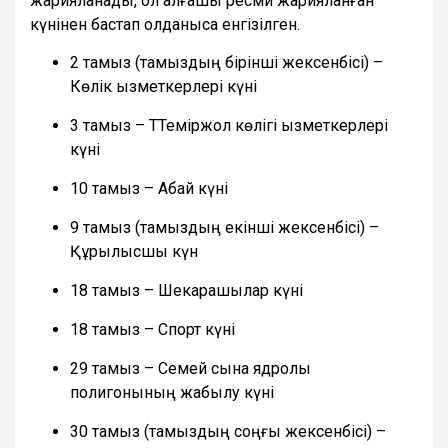
жарияланады, ол алғашқы ресми жарияланған
күнінен бастап қолданысқа енгізілген.
2 тамыз (тамыздың бірінші жексенбісі) –
Көлік қызметкерлері күні
3 тамыз – ТТеміржол көлігі қызметкерлері
күні
10 тамыз – Абай күні
9 тамыз (тамыздың екінші жексенбісі) –
Құрылысшы күн
18 тамыз – Шекарашылар күні
18 тамыз – Спорт күні
29 тамыз – Семей сынақ ядролық
полигонының жабылу күні
30 тамыз (тамыздың соңғы жексенбісі) –