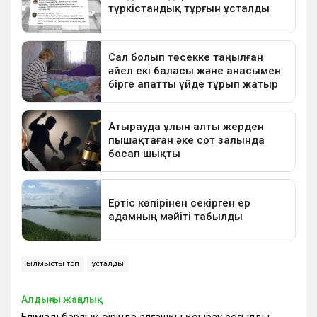
қылмыстық топ
ұсталды
Алдыңғы жаңалық
Еліміздің барлық өңірінде алғашқы қоңырау соғылды