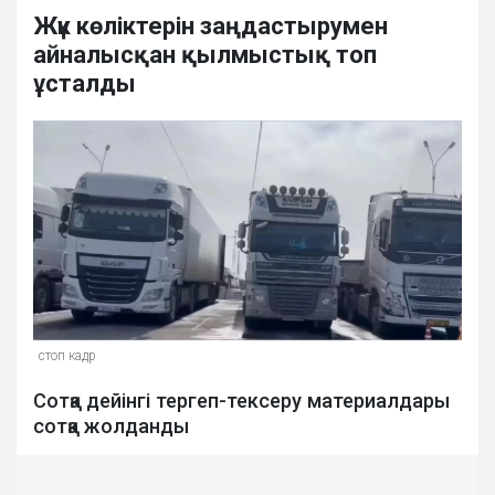
Жүк көліктерін заңдастырумен
айналысқан қылмыстық топ
ұсталды
стоп кадр
Сотқа дейінгі тергеп-тексеру материалдары
сотқа жолданды