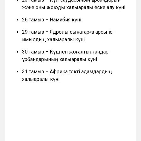
және оны жоюды халықаралық еске алу күні
26 тамыз – Намибия күні
29 тамыз – Ядролық сынақтарға қарсы іс-
қимылдың халықаралық күні
30 тамыз – Күштеп жоғалтылғандар
құрбандарының халықаралық күні
31 тамыз – Африка текті адамдардың
халықаралық күні