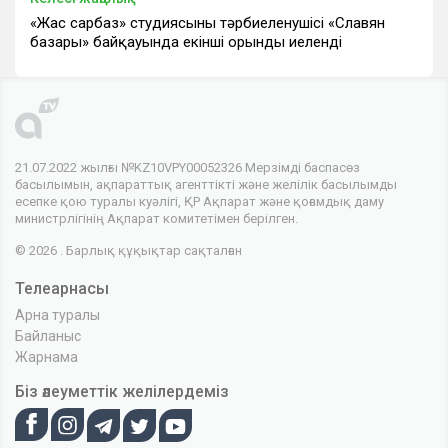
«Жас сарбаз» студиясының тәрбиеленушісі «Славян
базары» байқауында екінші орынды иеленді
21.07.2022 жылғы №KZ10VPY00052326 Мерзімді баспасөз
басылымын, ақпараттық агенттікті және желілік басылымды
есепке қою туралы куәлігі, ҚР Ақпарат және қоғамдық даму
министрлігінің Ақпарат комитетімен берілген.
© 2026 . Барлық құқықтар сақталған
Телеарнасы
Арна туралы
Байланыс
Жарнама
Біз әлеуметтік желілердеміз