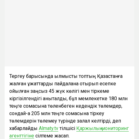
Тергеу барысында қылмыстық топтың Қазақстанға
жалған құжаттарды пайдалана отырып есепке
қойылған заңсыз 45 жүк көлігі мен тіркеме
кіргізілгендігі анықталды, бұл мемлекетке 180 млн
теңге сомасына төленбеген кедендік төлемдер,
сондай-ақ 205 млн теңге сомасына тіркеу
төлемдерін төлемеу түрінде залал келтірді, деп
хабарлайды
Almaty.tv
тілшісі
Қаржылық мониторинг
агенттігіне
сілтеме жасап.