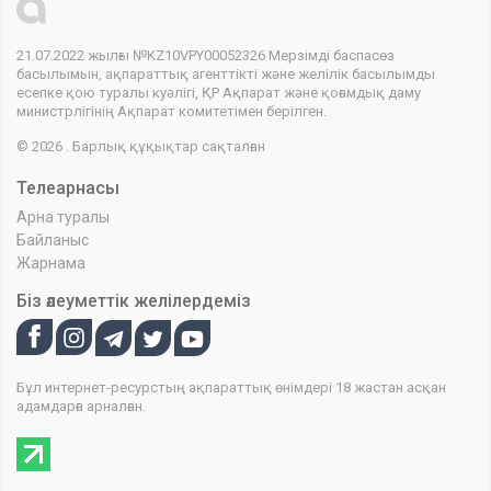
21.07.2022 жылғы №KZ10VPY00052326 Мерзімді баспасөз
басылымын, ақпараттық агенттікті және желілік басылымды
есепке қою туралы куәлігі, ҚР Ақпарат және қоғамдық даму
министрлігінің Ақпарат комитетімен берілген.
© 2026 . Барлық құқықтар сақталған
Телеарнасы
Арна туралы
Байланыс
Жарнама
Біз әлеуметтік желілердеміз
Бұл интернет-ресурстың ақпараттық өнімдері 18 жастан асқан
адамдарға арналған.