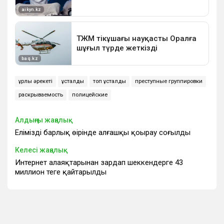
ұрлық әрекеті
ұсталды
топ ұсталды
преступные группировки
раскрываемость
полицейские
Алдыңғы жаңалық
Еліміздің барлық өңірінде алғашқы қоңырау соғылды
Келесі жаңалық
Интернет алаяқтарынан зардап шеккендерге 43
миллион теңге қайтарылды