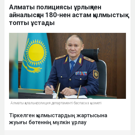
Алматы полициясы ұрлықпен
айналысқан 180-нен астам қылмыстық
топты ұстады
Алматы қалалық полиция департаменті баспасөз қызметі
Тіркелген қылмыстардың жартысына
жуығы бөтеннің мүлкін ұрлау