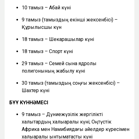
10 тамыз – Абай күні
9 тамыз (тамыздың екінші жексенбісі) –
Құрылысшы күн
18 тамыз – Шекарашылар күні
18 тамыз – Спорт күні
29 тамыз – Семей сынақ ядролық
полигонының жабылу күні
30 тамыз (тамыздың соңғы жексенбісі) –
Шахтер күні
БҰҰ КҮННӘМЕСІ
9 тамыз – Дүниежүзілік жергілікті
халықтардың халықаралық күні; Оңтүстік
Африка мен Намибиядағы әйелдер күресімен
халықаралық ынтымақтастық күні