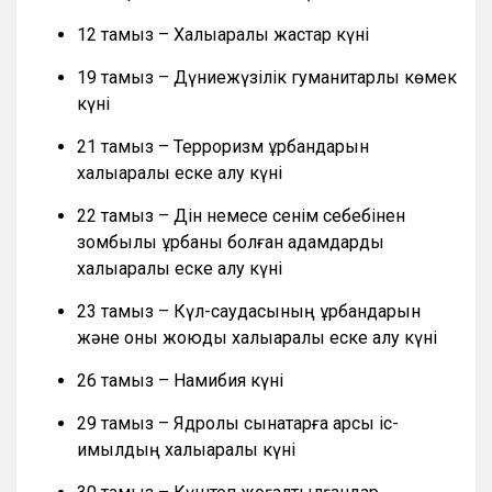
12 тамыз – Халықаралық жастар күні
19 тамыз – Дүниежүзілік гуманитарлық көмек
күні
21 тамыз – Терроризм құрбандарын
халықаралық еске алу күні
22 тамыз – Дін немесе сенім себебінен
зомбылық құрбаны болған адамдарды
халықаралық еске алу күні
23 тамыз – Күл-саудасының құрбандарын
және оны жоюды халықаралық еске алу күні
26 тамыз – Намибия күні
29 тамыз – Ядролық сынақтарға қарсы іс-
қимылдың халықаралық күні