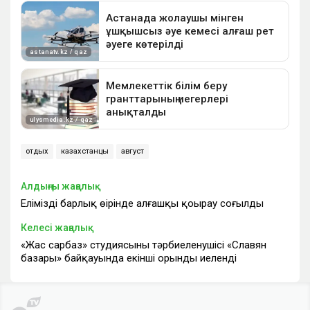
отдых
казахстанцы
август
Алдыңғы жаңалық
Еліміздің барлық өңірінде алғашқы қоңырау соғылды
Келесі жаңалық
«Жас сарбаз» студиясының тәрбиеленушісі «Славян
базары» байқауында екінші орынды иеленді