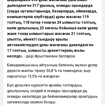
дәлелденген 317 ұрының, қоғамдық орындарда
(сауда орталықтарында, базарларда, қоймаларда,
компьютерлік клубтарда) ұрлық жасаған 119
топтың, 118 пәтер тонаған 24 қылмыстық топтың,
көлік ұрлығының 23 оқиғасы бойынша көлік ұрлау
және тонау қылмыстарын жасаған 21 топтың,
құлыпты, әйнекті сындыру арқылы
автокөліктерден ұрлық жасағаны дәлелденген
17 топтың қылмыстық әрекеттерінің жолы
кесілді»
, - деді Арыстанғани Заппаров.
Баяндамашының айтуынша, бөтеннің мүлкін ұрлау
дерегін жалпы тіркеу 36,8 %-ға төмендесе, ашу
көрсеткіші 13,5%-ға жақсарған.
Бұл ұрлықпен күресетін арнайы топтардың
құрылуының, сондай-ақ қоғамдық орындарда да,
қоғамдық көліктерде де бейнекамералар орнатудың
нәтижесінде мүмкін болды.