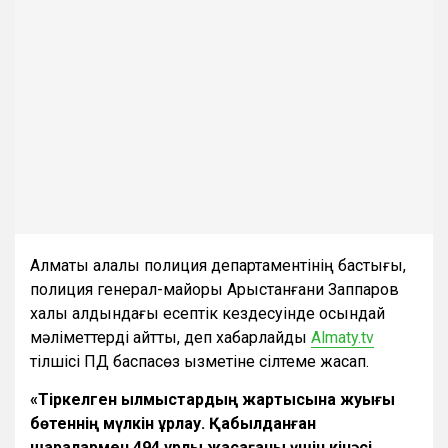
Алматы қалалық полиция департаментінің бастығы,
полиция генерал-майоры Арыстанғани Заппаров
халық алдындағы есептік кездесуінде осындай
мәліметтерді айтты, деп хабарлайды
Almaty.tv
тілшісі ПД баспасөз қызметіне сілтеме жасап.
«Тіркелген қылмыстардың жартысына жуығы
бөтеннің мүлкін ұрлау. Қабылданған
шаралармен 494 ұрлық жасағаны үшін кінәсі