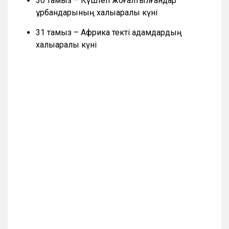
30 тамыз – Күштеп жоғалтылғандар
құрбандарының халықаралық күні
31 тамыз – Африка текті адамдардың
халықаралық күні