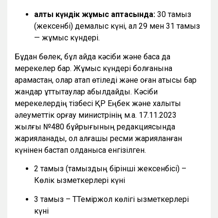
алты күндік жұмыс аптасында:
30 тамыз
(жексенбі) демалыс күні, ал 29 мен 31 тамыз
— жұмыс күндері.
Бұдан бөлек, бұл айда кәсіби және басқа да
мерекелер бар. Жұмыс күндері болғанына
қарамастан, олар атап өтіледі және оған қатысы бар
жандар құттықтаулар қабылдайды. Кәсіби
мерекелердің тізбесі ҚР Еңбек және халықты
әлеуметтік қорғау министрінің м.а. 17.11.2023
жылғы №480 бұйрығының редакциясында
жарияланады, ол алғашқы ресми жарияланған
күнінен бастап қолданысқа енгізілген.
2 тамыз (тамыздың бірінші жексенбісі) –
Көлік қызметкерлері күні
3 тамыз – ТТеміржол көлігі қызметкерлері
күні