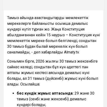
Тамыз айында қазақстандықтарды мемлекеттік
мерекелерге байланысты қосымша демалыс
күндері күтіп тұрған жоқ. Жаңа Конституция
қабылданғаннан кейін 15 наурыз – Конституция күні
мемлекеттік мереке болып белгіленді, сондықтан
30 тамыз бұдан былай мерекелік күн болып
саналмайды, - деп хабарлайды Almaty.tv.
Сонымен бірге, 2026 жылғы 30 тамыз жексенбіге
сәйкес келеді, сондықтан бұл күн әдеттегі пән
апталық жұмыс кестесі аясында демалыс күні
болады, ал 31 тамыз (дүйсенбі) жұмыс күні болып
қалады. Осылайша:
бес күндік жұмыс аптасында:
29 және 30
тамыз (сенбі және жексенбі) демалыс
күндері болады;