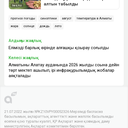
прогноз погоды
синоптики
август
температура в Алматы
жара
солнце
дождь
лето
Алдыңғы жаңалық
Еліміздің барлық өңірінде алғашқы қоңырау соғылды
Келесі жаңалық
Алматының Алатау ауданында 2026 жылдың соңына дейін
төрт мектеп ашылып, ірі инфрақұрылымдық жобалар
аяқталады
21.07.2022 жылғы №KZ10VPY00052326 Мерзімді баспасөз
басылымын, ақпараттық агенттікті және желілік басылымды
есепке қою туралы куәлігі, ҚР Ақпарат және қоғамдық даму
министрлігінің Ақпарат комитетімен берілген.