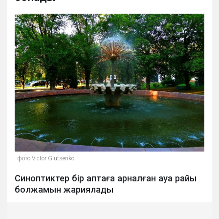
фото Victor Glutsenko
Синоптиктер бір аптаға арналған ауа райы
болжамын жариялады