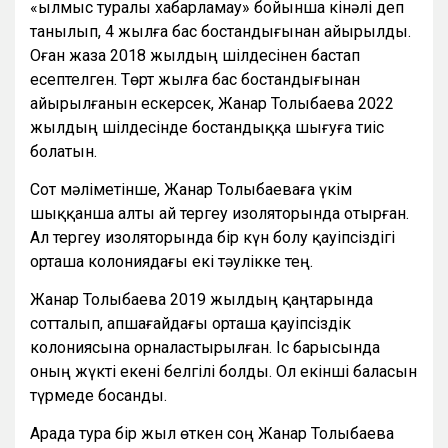
«Қылмыс туралы хабарламау» бойынша кінәлі деп
танылып, 4 жылға бас бостандығынан айырылды.
Оған жаза 2018 жылдың шілдесінен бастап
есептелген. Төрт жылға бас бостандығынан
айырылғанын ескерсек, Жанар Толыбаева 2022
жылдың шілдесінде бостандыққа шығуға тиіс
болатын.
Сот мәліметінше, Жанар Толыбаеваға үкім
шыққанша алты ай тергеу изоляторында отырған.
Ал тергеу изоляторында бір күн болу қауіпсіздігі
орташа колониядағы екі тәулікке тең.
Жанар Толыбаева 2019 жылдың қаңтарында
сотталып, Қапшағайдағы орташа қауіпсіздік
колониясына орналастырылған. Іс барысында
оның жүкті екені белгілі болды. Ол екінші баласын
түрмеде босанды.
Арада тура бір жыл өткен соң Жанар Толыбаева