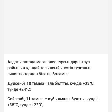
Алдағы аптада мегаполис тұрғындарын ауа
райының қандай тосынсыйы күтіп тұрғанын
синоптиктерден білетін боламыз:
Дүйсенбі,
10
тамыз– ала бұлтты, күндіз +33°С,
түнде +24°С;
Сейсенбі,
11
тамыз – құбылмалы бұлтты, күндіз
+35°С, түнде +22°С;