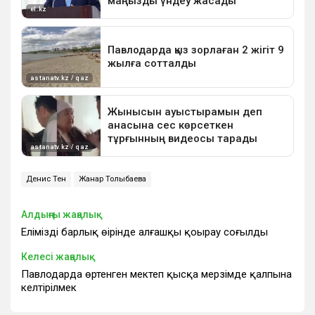
Денис Тен
Жанар Толыбаева
Алдыңғы жаңалық
Еліміздің барлық өңірінде алғашқы қоңырау соғылды
Келесі жаңалық
Павлодарда өртенген мектеп қысқа мерзімде қалпына
келтірілмек