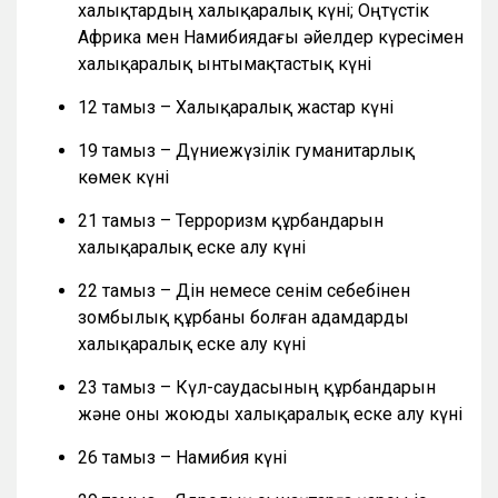
халықтардың халықаралық күні; Оңтүстік
Африка мен Намибиядағы әйелдер күресімен
халықаралық ынтымақтастық күні
12 тамыз – Халықаралық жастар күні
19 тамыз – Дүниежүзілік гуманитарлық
көмек күні
21 тамыз – Терроризм құрбандарын
халықаралық еске алу күні
22 тамыз – Дін немесе сенім себебінен
зомбылық құрбаны болған адамдарды
халықаралық еске алу күні
23 тамыз – Күл-саудасының құрбандарын
және оны жоюды халықаралық еске алу күні
26 тамыз – Намибия күні