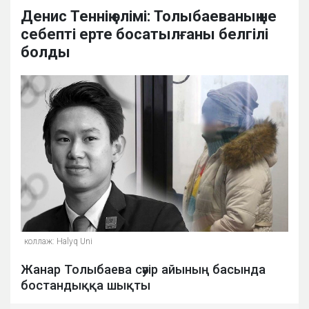
Денис Теннің өлімі: Толыбаеваның не
себепті ерте босатылғаны белгілі
болды
коллаж: Halyq Uni
Жанар Толыбаева сәуір айының басында
бостандыққа шықты