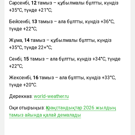
Сәрсенбі,
12
тамыз – құбылмалы бұлтты, күндіз
+35°С, түнде +21°С;
Бейсенбі,
13
тамыз – ала бұлтты, күндіз +36°С,
түнде +22°С;
Жұма,
14
тамыз – құбылмалы бұлтты, күндіз
+35°С, түнде 22+°С;
Сенбі,
15
тамыз – ала бұлтты, күндіз +34°С, түнде
+22°С;
Жексенбі,
16
тамыз – ала бұлтты, күндіз +33°С,
түнде +20°С.
Дереккөз:
world-weather.ru
Оқи отырыңыз:
Қазақстандықтар 2026 жылдың
тамыз айында қалай демалады