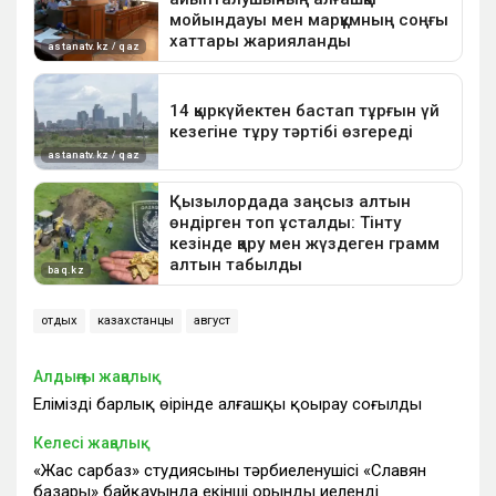
отдых
казахстанцы
август
Алдыңғы жаңалық
Еліміздің барлық өңірінде алғашқы қоңырау соғылды
Келесі жаңалық
«Жас сарбаз» студиясының тәрбиеленушісі «Славян
базары» байқауында екінші орынды иеленді