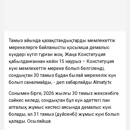
Тамыз айында қазақстандықтарды мемлекеттік
мерекелерге байланысты қосымша демалыс
күндері күтіп тұрған жоқ. Жаңа Конституция
қабылданғаннан кейін 15 наурыз – Конституция
күні мемлекеттік мереке болып белгіленді,
сондықтан 30 тамыз бұдан былай мерекелік күн
болып саналмайды, - деп хабарлайды Almaty.tv.
Сонымен бірге, 2026 жылғы 30 тамыз жексенбіге
сәйкес келеді, сондықтан бұл күн әдеттегі пән
апталық жұмыс кестесі аясында демалыс күні
болады, ал 31 тамыз (дүйсенбі) жұмыс күні болып
қалады. Осылайша: