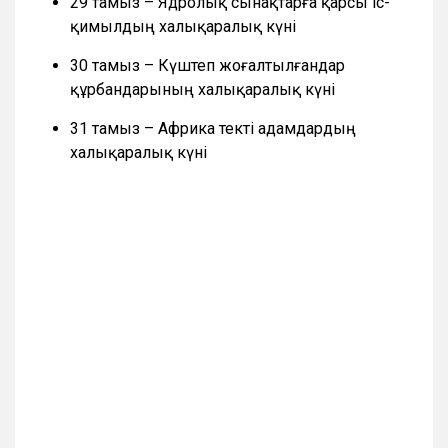
29 тамыз – Ядролық сынақтарға қарсы іс-
қимылдың халықаралық күні
30 тамыз – Күштеп жоғалтылғандар
құрбандарының халықаралық күні
31 тамыз – Африка текті адамдардың
халықаралық күні