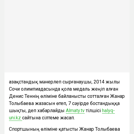
Қазақстандық мәнерлеп сырғанаушы, 2014 жылы
Сочи олимпиадасында қола медаль жеңіп алған
Денис Теннің өліміне байланысты сотталған Жанар
Толыбаева жазасын өтеп, 7 сәуірде бостандыққа
шықты, деп хабарлайды
Almaty.tv
тілшісі
halyq-
uni.kz
сайтына сілтеме жасап.
Спортшының өліміне қатысты Жанар Толыбаева