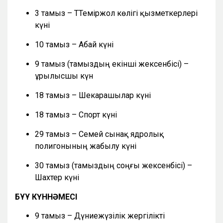
3 тамыз – ТТеміржол көлігі қызметкерлері
күні
10 тамыз – Абай күні
9 тамыз (тамыздың екінші жексенбісі) –
Құрылысшы күн
18 тамыз – Шекарашылар күні
18 тамыз – Спорт күні
29 тамыз – Семей сынақ ядролық
полигонының жабылу күні
30 тамыз (тамыздың соңғы жексенбісі) –
Шахтер күні
БҰҰ КҮННӘМЕСІ
9 тамыз – Дүниежүзілік жергілікті