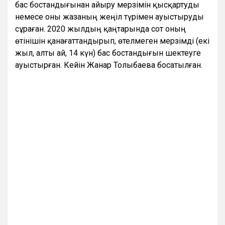
бас бостандығынан айыру мерзімін қысқартуды
немесе оны жазаның жеңіл түрімен ауыстыруды
сұраған. 2020 жылдың қаңтарында сот оның
өтінішін қанағаттандырып, өтелмеген мерзімді (екі
жыл, алты ай, 14 күн) бас бостандығын шектеуге
ауыстырған. Кейін Жанар Толыбаева босатылған.