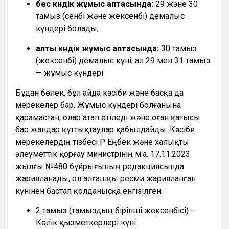
бес күндік жұмыс аптасында:
29 және 30
тамыз (сенбі және жексенбі) демалыс
күндері болады;
алты күндік жұмыс аптасында:
30 тамыз
(жексенбі) демалыс күні, ал 29 мен 31 тамыз
— жұмыс күндері.
Бұдан бөлек, бұл айда кәсіби және басқа да
мерекелер бар. Жұмыс күндері болғанына
қарамастан, олар атап өтіледі және оған қатысы
бар жандар құттықтаулар қабылдайды. Кәсіби
мерекелердің тізбесі ҚР Еңбек және халықты
әлеуметтік қорғау министрінің м.а. 17.11.2023
жылғы №480 бұйрығының редакциясында
жарияланады, ол алғашқы ресми жарияланған
күнінен бастап қолданысқа енгізілген.
2 тамыз (тамыздың бірінші жексенбісі) –
Көлік қызметкерлері күні