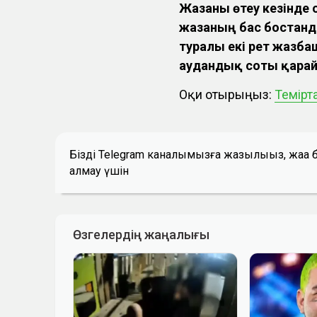
Жазаны өтеу кезінде 
жазаның бас бостанд
туралы екі рет жазба
аудандық соты қара
Оқи отырыңыз:
Темірт
Біздің Telegram каналымызға жазылыңыз, жаң
алмау үшін