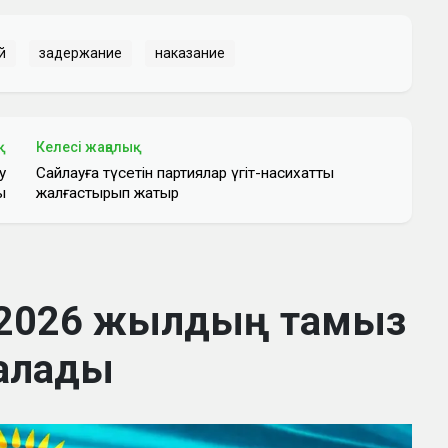
й
задержание
наказание
қ
Келесі жаңалық
у
Сайлауға түсетін партиялар үгіт-насихатты
ы
жалғастырып жатыр
 2026 жылдың тамыз
алады