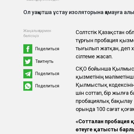
Ол уақытша ұстау изоляторына қамауға ал
Жаңалықтармен
Солтүстік Қазақстан о
бөлісіңіз
тұрғын пробация қызм
тығылып жатқан, деп 
Поделиться
сілтеме жасап.
Твитнуть
СҚО бойынша Қылмысты
Поделиться
қызметінің мәліметінш
Қылмыстық кодексінің 
Поделиться
үшін соттап, бір жылға
пробациялық бақылау бе
орында 100 сағат қоға
«Сотталған пробация 
өтеуге қатысты барл