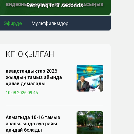
Эфирде
Мультфильмдер
КӨП ОҚЫЛҒАН
Қазақстандықтар 2026
жылдың тамыз айында
қалай демалады
10.08.2026 09:45
Алматыда 10-16 тамыз
аралығында ауа райы
қандай болады