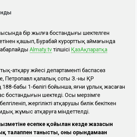
ынды
блысында бір жылға бостандығы шектелген
етінен қашып, Бурабай курорттық аймағында
хабарлайды
Almaty.tv
тілшісі
ҚазАқпаратқа
қ-атқару жүйесі департаменті баспасөз
е, Петропавл қалалық соты З.-ны ҚР
188-бабы 1-бөлігі бойынша, яғни ұрлық жасаған
 бас бостандығын шектеді. Осы мерзімге
лгіленіп, жергілікті атқарушы билік бекіткен
мдық жұмыс атқаруға міндеттелді.
қызметіне есепке қойылған кезде жазасын
ық талаппен танысты, оны орындамаған