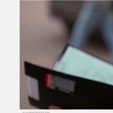
ашық дереккөзден