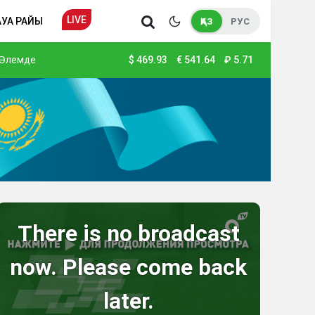
LIVE
АУА РАЙЫ
ҚАЗ
РУС
Әлемде
$
469.93
€
541.64
₽
5.71