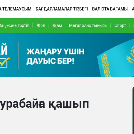
А ТЕЛЕМАУСЫМ
БАҒДАРЛАМАЛАР ТІЗБЕГІ
ВАЛЮТА БАҒАМЫ
Заң және тәртіп
Жол
Қоғам
Мегаполис тынысы
Спорт
Бурабайға қашып