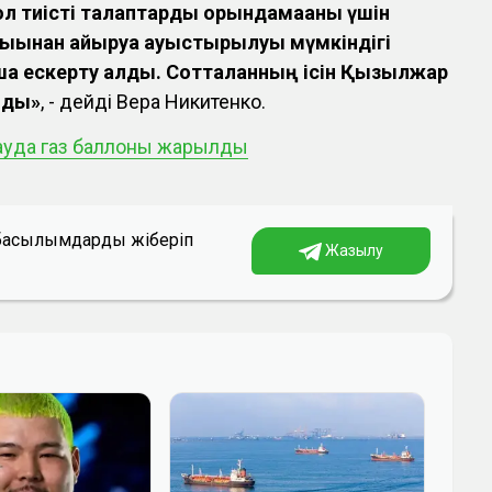
ол тиісті талаптарды орындамағаны үшін
ығынан айыруға ауыстырылуы мүмкіндігі
ша ескерту алды. Сотталғанның ісін Қызылжар
йды»
, - дейді Вера Никитенко.
ауда газ баллоны жарылды
а басылымдарды жіберіп
Жазылу