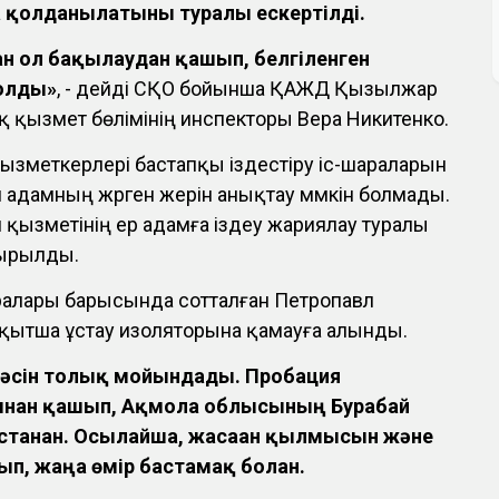
а қолданылатыны туралы ескертілді.
тан ол бақылаудан қашып, белгіленген
олды»
, - дейді СҚО бойынша ҚАЖД Қызылжар
 қызмет бөлімінің инспекторы Вера Никитенко.
ызметкерлері бастапқы іздестіру іс-шараларын
ан адамның жүрген жерін анықтау мүмкін болмады.
 қызметінің ер адамға іздеу жариялау туралы
ырылды.
аралары барысында сотталған Петропавл
ақытша ұстау изоляторына қамауға алынды.
інәсін толық мойындады. Пробация
ынан қашып, Ақмола облысының Бурабай
танған. Осылайша, жасаған қылмысын және
п, жаңа өмір бастамақ болған.