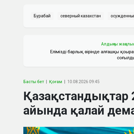
Бурабай
северный казахстан
осужденны
Алдыңғы жаңалы
Еліміздің барлық өңірінде алғашқы қоңыра
соғылд
Басты бет
Қоғам
10.08.2026 09:45
Қазақстандықтар
айында қалай дем