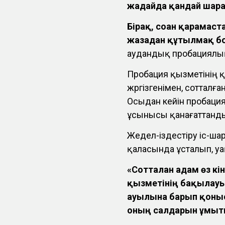
жағдайда қандай шар
Бірақ, соған қарамас
жазадан құтылмақ б
аудандық пробациялық
Пробация қызметінің қ
жүргізгенімен, сотталғ
Осыдан кейін пробация
ұсынысы қанағаттанд
Жедел-іздестіру іс-ш
қаласында ұсталып, у
«Сотталған адам өз к
қызметінің бақылау
ауылына барып қоныс
оның салдарын ұмыты