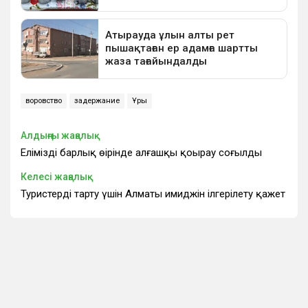
воровство
задержание
Ұры
Алдыңғы жаңалық
Еліміздің барлық өңірінде алғашқы қоңырау соғылды
Келесі жаңалық
Туристерді тарту үшін Алматы имиджін ілгерілету қажет