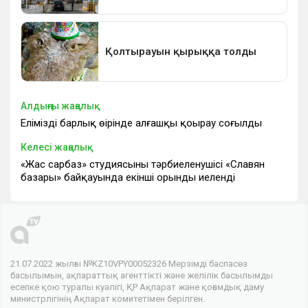
Алдыңғы жаңалық
Еліміздің барлық өңірінде алғашқы қоңырау соғылды
Келесі жаңалық
«Жас сарбаз» студиясының тәрбиеленушісі «Славян
базары» байқауында екінші орынды иеленді
21.07.2022 жылғы №KZ10VPY00052326 Мерзімді баспасөз
басылымын, ақпараттық агенттікті және желілік басылымды
есепке қою туралы куәлігі, ҚР Ақпарат және қоғамдық даму
министрлігінің Ақпарат комитетімен берілген.