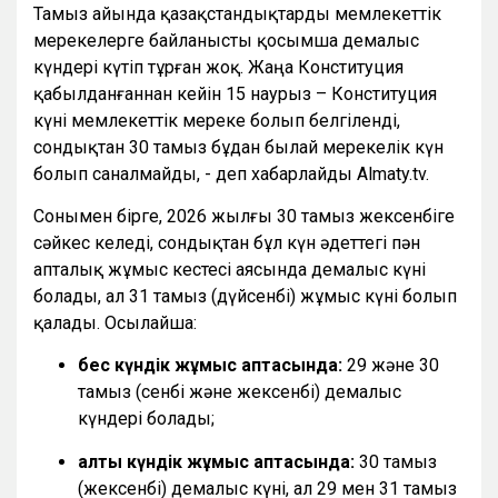
Тамыз айында қазақстандықтарды мемлекеттік
мерекелерге байланысты қосымша демалыс
күндері күтіп тұрған жоқ. Жаңа Конституция
қабылданғаннан кейін 15 наурыз – Конституция
күні мемлекеттік мереке болып белгіленді,
сондықтан 30 тамыз бұдан былай мерекелік күн
болып саналмайды, - деп хабарлайды Almaty.tv.
Сонымен бірге, 2026 жылғы 30 тамыз жексенбіге
сәйкес келеді, сондықтан бұл күн әдеттегі пән
апталық жұмыс кестесі аясында демалыс күні
болады, ал 31 тамыз (дүйсенбі) жұмыс күні болып
қалады. Осылайша:
бес күндік жұмыс аптасында:
29 және 30
тамыз (сенбі және жексенбі) демалыс
күндері болады;
алты күндік жұмыс аптасында:
30 тамыз
(жексенбі) демалыс күні, ал 29 мен 31 тамыз