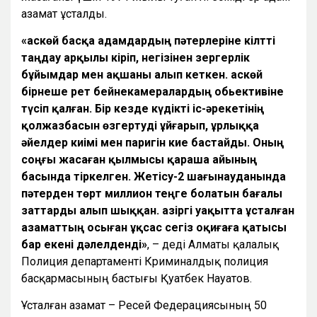
азамат ұсталды.
«
Қаскөй басқа адамдардың пәтерлеріне кілтті
таңдау арқылы кіріп, негізінен зергерлік
бұйымдар мен ақшаны алып кеткен. Қаскөй
бірнеше рет бейнекамералардың обьективіне
түсіп қалған. Бір кезде күдікті іс-әрекетінің
қолжазбасын өзгертуді ұйғарып, ұрлыққа
әйелдер киімі мен паригін кие бастайды. Оның
соңғы жасаған қылмысы қараша айының
басында тіркелген. Жетісу-2 шағынауданында
пәтерден төрт миллион теңге болатын бағалы
заттарды алып шыққан. Қазіргі уақытта ұсталған
азаматтың осыған ұқсас сегіз оқиғаға қатысы
бар екені дәлелденді
»
, – деді Алматы қалалық
Полиция департаменті Криминалдық полиция
басқармасының бастығы Қуатбек Науатов.
Ұсталған азамат – Ресей Федерациясының 50