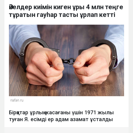
Әйелдер киімін киген ұры 4 млн теңге
тұратын гауһар тасты ұрлап кетті
riafan.ru
Бірқатар ұрлық жасағаны үшін 1971 жылы
туған Я. есімді ер адам азамат ұсталды