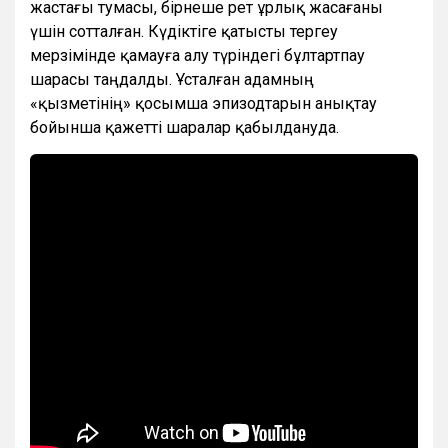
жастағы тумасы, бірнеше рет ұрлық жасағаны
үшін сотталған. Күдіктіге қатысты тергеу
мерзімінде қамауға алу түріндегі бұлтартпау
шарасы таңдалды. Ұсталған адамның
«қызметінің» қосымша эпизодтарын анықтау
бойынша қажетті шаралар қабылдануда.