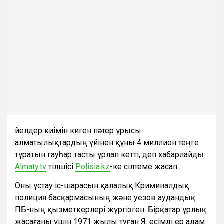
Әйелдер киімін киген пәтер ұрысы
алматылықтардың үйінен құны 4 миллион теңге
тұратын гауһар тасты ұрлап кетті, деп хабарлайды
Almaty.tv
тілшісі
Polisia.kz
-ке сілтеме жасап.
Оны ұстау іс-шарасын қалалық Криминалдық
п
олиция басқармасының және Әуезов аудандық
ПБ-ның қызметкерлері жүргізген. Бірқатар ұрлық
жасағаны үшін 1971 жылы туған Я.
есімді
ер адам