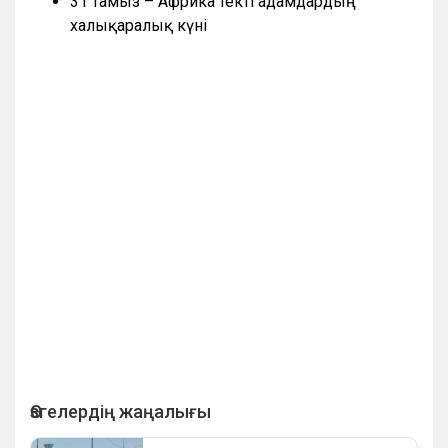
31 тамыз – Африка текті адамдардың
халықаралық күні