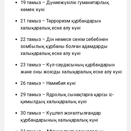
19 тамыз – Дүниежүзілік гуманитарлық
көмек күні
21 тамыз – Терроризм құрбандарын
халықаралық еске алу күні
22 тамыз – Дін немесе сенім себебінен
зомбылық құрбаны болған адамдарды
халықаралық еске алу күні
23 тамыз – Күл-саудасының құрбандарын
және оны жоюды халықаралық еске алу күні
26 тамыз – Намибия күні
29 тамыз – Ядролық сынақтарға қарсы іс-
қимылдың халықаралық күні
30 тамыз – Күштеп жоғалтылғандар
құрбандарының халықаралық күні