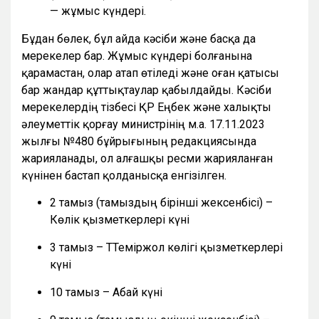
— жұмыс күндері.
Бұдан бөлек, бұл айда кәсіби және басқа да
мерекелер бар. Жұмыс күндері болғанына
қарамастан, олар атап өтіледі және оған қатысы
бар жандар құттықтаулар қабылдайды. Кәсіби
мерекелердің тізбесі ҚР Еңбек және халықты
әлеуметтік қорғау министрінің м.а. 17.11.2023
жылғы №480 бұйрығының редакциясында
жарияланады, ол алғашқы ресми жарияланған
күнінен бастап қолданысқа енгізілген.
2 тамыз (тамыздың бірінші жексенбісі) –
Көлік қызметкерлері күні
3 тамыз – ТТеміржол көлігі қызметкерлері
күні
10 тамыз – Абай күні