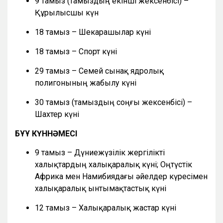
9 тамыз (тамыздың екінші жексенбісі) –
Құрылысшы күн
18 тамыз – Шекарашылар күні
18 тамыз – Спорт күні
29 тамыз – Семей сынақ ядролық
полигонының жабылу күні
30 тамыз (тамыздың соңғы жексенбісі) –
Шахтер күні
БҰҰ КҮННӘМЕСІ
9 тамыз – Дүниежүзілік жергілікті
халықтардың халықаралық күні; Оңтүстік
Африка мен Намибиядағы әйелдер күресімен
халықаралық ынтымақтастық күні
12 тамыз – Халықаралық жастар күні