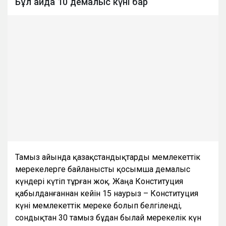
Бұл айда 10 демалыс күні бар
Тамыз айында қазақстандықтарды мемлекеттік
мерекелерге байланысты қосымша демалыс
күндері күтіп тұрған жоқ. Жаңа Конституция
қабылданғаннан кейін 15 наурыз – Конституция
күні мемлекеттік мереке болып белгіленді,
сондықтан 30 тамыз бұдан былай мерекелік күн