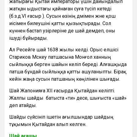
жапырағы Қытай императоры үшін дайындалып
жатқан ыдыстағы қайнаған суға түсіп кетеді
(б.з.д.VI ғасыр ). Сусын өзінің дәмімен және қош
иісімен билеушіні қатты қызықтырады. Сол
күннен бастап уәзірлеріне де шай демдеп, оны
ішуді бұйырады.
Ал Ресейге шай 1638 жылы келді. Орыс елшісі
Стариков Мәскеу патшасына Монғол ханның
сыйлыққа берген шайын әкеліп береді. Алғашқыда
патша бұндай сыйлыққа қатты ашуланыпты. Бірақ
кейін жаңа сусын патшаның көңілінен шығады.
Шай Жапонияға ХІІ ғасырда Қытайдан келіпті.
Жалпы шайды батыста «ти» десе, шығыста «шай»
деп атайды.
Шайды сүйсініп ішетін ағылшындар шайдың
тұқымын Қытайдан алып келген.
Шай ағашы