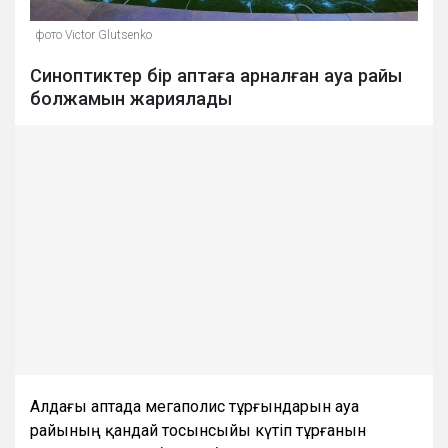
фото Victor Glutsenko
Синоптиктер бір аптаға арналған ауа райы
болжамын жариялады
Алдағы аптада мегаполис тұрғындарын ауа
райының қандай тосынсыйы күтіп тұрғанын