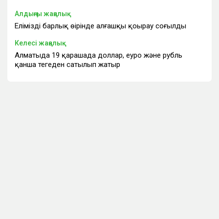
Алдыңғы жаңалық
Еліміздің барлық өңірінде алғашқы қоңырау соғылды
Келесі жаңалық
Алматыда 19 қарашада доллар, еуро және рубль
қанша теңгеден сатылып жатыр