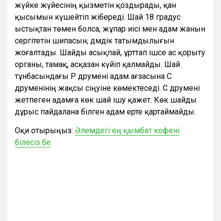
жүйке жүйесінің қызметін қоздырады, қан
қысымын күшейтіп жібереді. Шай 18 градус
ыстықтан төмен болса, жұпар иісі мен адам жанын
сергітетін шипасын, дәмдік татымдылығын
жоғалтады. Шайды асықпай, ұрттап ішсе ас қорыту
органы, тамақ, асқазан күйіп қалмайды. Шай
тұнбасындағы Р дәрумені адам ағзасына С
дәруменінің жақсы сіңуіне көмектеседі. С дәрумені
жетпеген адамға көк шай ішу қажет. Көк шайды
дұрыс пайдалана білген адам ерте қартаймайды.
Оқи отырыңыз:
Әлемдегі ең қымбат кофені
білесіз бе