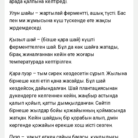
арада қалпына келтіреді.
Улун шайы
– жартылай ферментті, ашық түсті. Бас
пен ми жұмысына күш түскенде өте жақсы
жәрдемдеседі.
Қызыл шай
– (бізше қара шай) күшті
ферменттелген шай. Бұл да көк шайға жатады,
бірақ жиналғаннан кейін өте жоғары
температурада кептірілген.
Қара пуэр
– тым сирек кездесетін сұрып. Жылына
бірнеше келі етіп қана жасайды. Бұл шай
кездейсоқ дайындалған. Шай плантациясынан
дүкендерге әкелгеннен кейін, жаңбыр астында
қалып қойып, қатты дымқылданған. Сөйтіп
бірнеше жылдар бойы қожайынның қоймасында
жатқан. Кейін шайдың бір қорабын алып, дәмін
көргенде қожайын ерекше хош иісті сезген.
Пуэр
– уақыт өткен сайын бағасы, құндылығы