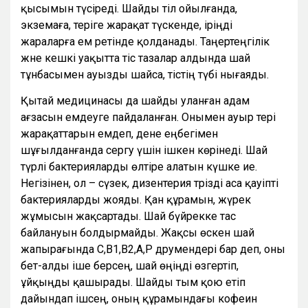
қысымын түсіреді. Шайды тіл ойылғанда,
экземаға, теріге жарақат түскенде, іріңді
жараларға ем ретінде қолданады. Таңертеңгілік
және кешкі уақытта тіс тазалар алдында шай
тұнбасымен ауызды шайса, тістің түбі нығаяды.
Қытай медицинасы да шайды уланған адам
ағзасын емдеуге пайдаланған. Онымен ауыр тері
жарақаттарын емдеп, дене еңбегімен
шұғылданғанда сергу үшін ішкен көрінеді. Шай
түрлі бактерияларды өлтіре алатын күшке ие.
Негізінен, ол – сүзек, дизентерия тәрізді аса қауіпті
бактерияларды жояды. Қан құрамын, жүрек
жұмысын жақсартады. Шай бүйрекке тас
байлануын болдырмайды. Жақсы өскен шай
жапырағында С,В1,В2,А,Р дәрумендері бар деп, оны
бет-алды іше берсең, шай өңіңді өзгертіп,
ұйқыңды қашырады. Шайды тым қою етіп
дайындап ішсең, оның құрамындағы кофеин