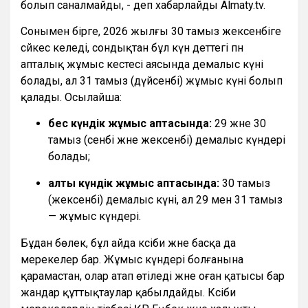
болып саналмайды, - деп хабарлайды Almaty.tv.
Сонымен бірге, 2026 жылғы 30 тамыз жексенбіге
сәйкес келеді, сондықтан бұл күн әдеттегі пән
апталық жұмыс кестесі аясында демалыс күні
болады, ал 31 тамыз (дүйсенбі) жұмыс күні болып
қалады. Осылайша:
бес күндік жұмыс аптасында:
29 және 30
тамыз (сенбі және жексенбі) демалыс күндері
болады;
алты күндік жұмыс аптасында:
30 тамыз
(жексенбі) демалыс күні, ал 29 мен 31 тамыз
— жұмыс күндері.
Бұдан бөлек, бұл айда кәсіби және басқа да
мерекелер бар. Жұмыс күндері болғанына
қарамастан, олар атап өтіледі және оған қатысы бар
жандар құттықтаулар қабылдайды. Кәсіби