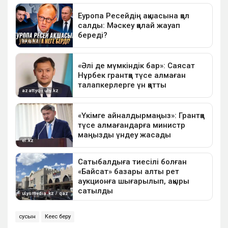
сусын
Кеңес беру