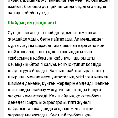
оның құрамындағы пайдалы элементтер біртіндеп
азайып, бірнеше рет қайнатқанда ондағы зиянды
заттар көбейе түседі.
Шайдың емдік қасиеті
Сүт қосылған қою шай дәрі-дәрмектен уланған
жағдайда удың бетін қайтарады. Аз мөлшердегі
құрғақ жүзім шарабы тамызылған қара және көк
шай қоспаларының қою, салқындатылған
тұнбасымен қабақтың қабынуы, шырышты
қабықтың бітеліп қалуы, конъюктивит кезінде
көзді жууға болады. Балғын шай жапырағының
шырынымен немесе ұнтақталып, үгітілген кепкен
шаймен дененің күйген жерлерін емдейді. Кепкен
көк шайды шайнау – жүрек айнығанды басуға
жақсы көмектеседі. Көк шайдың қою тұнбасы
денедегі сыртқы жараларды, тіпті жүйелі
пайдаланған жағдайда асқазан мен аш ішек
жараларын жазады. Көк шай тұнбасы қан