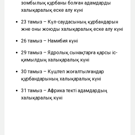
зомбылық құрбаны болған адамдарды
халықаралық еске алу күні
23 тамыз – Күл-саудасының құрбандарын
және оны жоюды халықаралық еске алу күні
26 тамыз – Намибия күні
29 тамыз – Ядролық сынақтарға қарсы іс-
қимылдың халықаралық күні
30 тамыз – Күштеп жоғалтылғандар
құрбандарының халықаралық күні
31 тамыз – Африка текті адамдардың
халықаралық күні