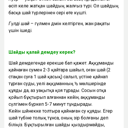
өсіп келе жатқан шайдың жалғыз түрі. Ол шайдың
басқа шай түрлерінен әсері өте күшті.
Гүлді шай
– гүлмен дәмін келтірген, жан рақаты
үшін ішеді.
Шайды қалай демдеу керек?
Шай демдегенде ерекше бап қажет. Аққұманды
қайнаған сумен 2-3 қайтара шайып, оған шай (2
стақан суға 1 шай қасық) салып, үстіне қайнап
тұрған суды, әуелі аққұманның ½ мөлшерінде
құяды да, аз уақытқа қоя тұрады. Сосын отқа
қойып бұқтырып алғаннан кейін, аққұманды
сүлгімен бүркеп 5-7 минут тұндырады.
Кейін шәйнекке толтыра қайнаған су құяды. Егер
шай түбіне толық тұнса, оның әзір болғаны деп
біліңіз. Бұқтырылған шайды қыздырмайды,