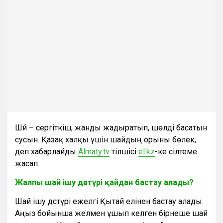
Шәй – сергіткіш, жанды жадыратып, шөлді басатын
сусын. Қазақ халқы үшін шайдың орыны бөлек,
деп хабарлайды
Аlmaty.tv
тілшісі
el.kz
-ке сілтеме
жасап.
Жалпы шай ішу дәстүрі қайдан бастау алады?
Шай ішу дәстүрі ежелгі Қытай елінен бастау алады.
Аңыз бойынша желмен ұшып келген бірнеше шай