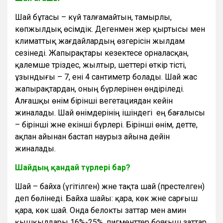
Шай бұтасы – күй талғамайтын, тамырлы,
көпжылдық өсімдік. Дегенмен жер қыртысы мен
климаттық жағдайлардың өзгерісін жылдам
сезінеді. Жапырақтары кезектесе орналасқан,
қалемше тәріздес, жылтыр, шеттері өткір тісті,
ұзындығы – 7, ені 4 сантиметр болады. Шай жас
жапырақтардан, оның бүрлерінен өндіріледі.
Алғашқы өнім бірінші вегетациядан кейін
жиналады. Шай өнімдерінің ішіндегі ең бағалысы
– бірінші және екінші бүрлері. Бірінші өнім, әдетте,
ақпан айынан бастап наурыз айына дейін
жиналады.
Шайдың қандай түрлері бар?
Шай – байха (үгітілген) және тақта шай (престелген)
деп бөлінеді. Байха шайы: қара, көк және сарғыш
қара, көк шай. Онда белокты заттар мен амин
қышқылдары 16%-25%, пигменттер бояғыш заттар