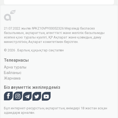
21.07.2022 жылғы №KZ10VPY00052326 Мерзімді баспасөз
басылымын, ақпараттық агенттікті және желілік басылымды
есепке қою туралы куәлігі, ҚР Ақпарат және қоғамдық даму
министрлігінің Ақпарат комитетімен берілген.
© 2026 . Барлық құқықтар сақталған
Телеарнасы
Арна туралы
Байланыс
Жарнама
Біз әлеуметтік желілердеміз
Бұл интернет-ресурстың ақпараттық өнімдері 18 жастан асқан
адамдарға арналған.