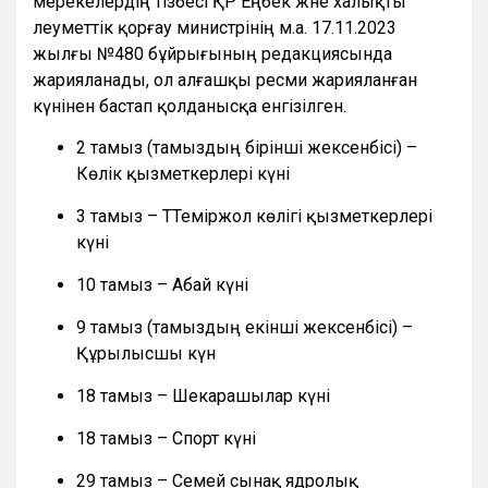
мерекелердің тізбесі ҚР Еңбек және халықты
әлеуметтік қорғау министрінің м.а. 17.11.2023
жылғы №480 бұйрығының редакциясында
жарияланады, ол алғашқы ресми жарияланған
күнінен бастап қолданысқа енгізілген.
2 тамыз (тамыздың бірінші жексенбісі) –
Көлік қызметкерлері күні
3 тамыз – ТТеміржол көлігі қызметкерлері
күні
10 тамыз – Абай күні
9 тамыз (тамыздың екінші жексенбісі) –
Құрылысшы күн
18 тамыз – Шекарашылар күні
18 тамыз – Спорт күні
29 тамыз – Семей сынақ ядролық