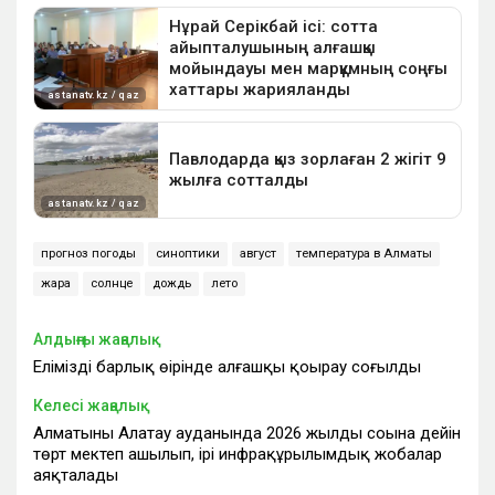
прогноз погоды
синоптики
август
температура в Алматы
жара
солнце
дождь
лето
Алдыңғы жаңалық
Еліміздің барлық өңірінде алғашқы қоңырау соғылды
Келесі жаңалық
Алматының Алатау ауданында 2026 жылдың соңына дейін
төрт мектеп ашылып, ірі инфрақұрылымдық жобалар
аяқталады