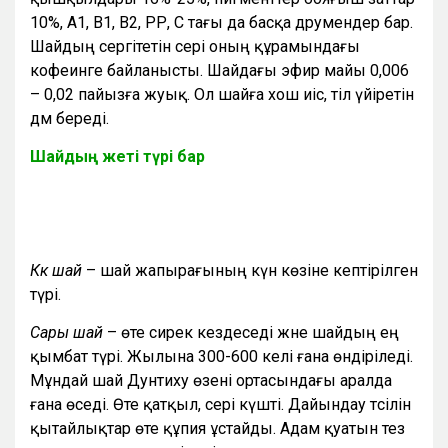
10%, А1, В1, В2, РР, С тағы да басқа дәрумендер бар.
Шайдың сергітетін әсері оның құрамындағы
кофеинге байланысты. Шайдағы эфир майы 0,006
– 0,02 пайызға жуық. Ол шайға хош иіс, тіл үйіретін
дәм береді.
Шайдың жеті түрі бар
Көк шай
– шай жапырағының күн көзіне кептірілген
түрі.
Сары шай
– өте сирек кездеседі және шайдың ең
қымбат түрі. Жылына 300-600 келі ғана өндіріледі.
Мұндай шай Дунтиху өзені ортасындағы аралда
ғана өседі. Өте қатқыл, әсері күшті. Дайындау тәсілін
қытайлықтар өте құпия ұстайды. Адам қуатын тез