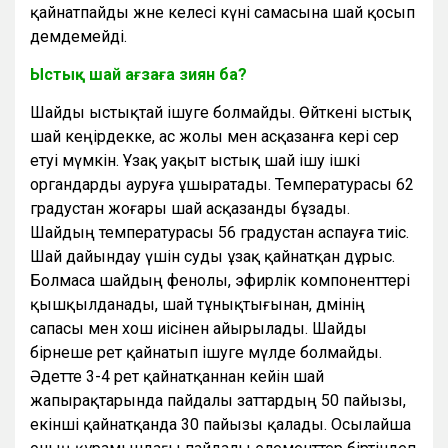
қайнатпайды және келесі күні самасына шай қосып
демдемейді.
Ыстық шай ағзаға зиян ба?
Шайды ыстықтай ішуге болмайды. Өйткені ыстық
шай кеңірдекке, ас жолы мен асқазанға кері әсер
етуі мүмкін. Ұзақ уақыт ыстық шай ішу ішкі
органдарды ауруға ұшыратады. Температурасы 62
градустан жоғары шай асқазанды бұзады.
Шайдың температурасы 56 градустан аспауға тиіс.
Шай дайындау үшін суды ұзақ қайнатқан дұрыс.
Болмаса шайдың фенолы, эфирлік компоненттері
қышқылданады, шай тұнықтығынан, дәмінің
сапасы мен хош иісінен айырылады. Шайды
бірнеше рет қайнатып ішуге мүлде болмайды.
Әдетте 3-4 рет қайнатқаннан кейін шай
жапырақтарында пайдалы заттардың 50 пайызы,
екінші қайнатқанда 30 пайызы қалады. Осылайша