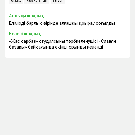
отдых
казахстанцы
август
Алдыңғы жаңалық
Еліміздің барлық өңірінде алғашқы қоңырау соғылды
Келесі жаңалық
«Жас сарбаз» студиясының тәрбиеленушісі «Славян
базары» байқауында екінші орынды иеленді