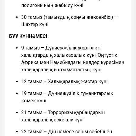
полигонының жабылу күні
30 тамыз (тамыздың соңғы жексенбісі) –
Шахтер күні
БҰҰ КҮННӘМЕСІ
9 тамыз – Дүниежүзілік жергілікті
халықтардың халықаралық күні; Оңтүстік
Африка мен Намибиядағы әйелдер күресімен
халықаралық ынтымақтастық күні
12 тамыз – Халықаралық жастар күні
19 тамыз – Дүниежүзілік гуманитарлық
көмек күні
21 тамыз – Терроризм құрбандарын
халықаралық еске алу күні
22 тамыз – Дін немесе сенім себебінен