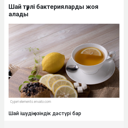
Шай түрлі бактерияларды жоя
алады
Сурет:elements.envato.com
Шай ішудің өзіндік дәстүрі бар