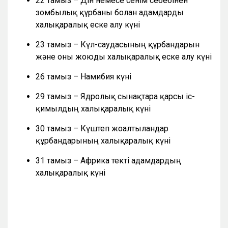
22 тамыз – Дін немесе сенім себебінен
зомбылық құрбаны болған адамдарды
халықаралық еске алу күні
23 тамыз – Күл-саудасының құрбандарын
және оны жоюды халықаралық еске алу күні
26 тамыз – Намибия күні
29 тамыз – Ядролық сынақтарға қарсы іс-
қимылдың халықаралық күні
30 тамыз – Күштеп жоғалтылғандар
құрбандарының халықаралық күні
31 тамыз – Африка текті адамдардың
халықаралық күні