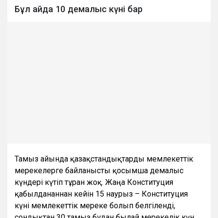
Бұл айда 10 демалыс күні бар
Тамыз айында қазақстандықтарды мемлекеттік
мерекелерге байланысты қосымша демалыс
күндері күтіп тұрған жоқ. Жаңа Конституция
қабылданғаннан кейін 15 наурыз – Конституция
күні мемлекеттік мереке болып белгіленді,
сондықтан 30 тамыз бұдан былай мерекелік күн