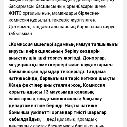
басқармасы басшысының орынбасары және
ЖИТС орталығының мамандары бірлескен
комиссия құрылып, тексеріс жүргізілген.
Дегенмен, талдама алынғанның барлығынан вирус
табылмаған.
«Комиссия мүшелері адамның иммун тапшылығы
вирусы инфекциясының берілу көздерін
анықтау үшін ішкі тергеу жүргізді. Донорлар,
медицина қызметкерлері және науқастармен
байланысқан адамдар тексерілді. Талдама
нәтижесінде, барлығынан теріс нәтиже шықты.
Жаңа фактілер анықталған жоқ. Комиссия
қорытындысы 13 маусымда қалалық
санитарлық-эпидемиологиялық бақылау
департаментіне берілді. Нақты нәтиже
бойынша уәкілетті органдар тиісті шаралар
қабылдайды»,
– деді қалалық Қоғамдық
денсаулық сақтау басқармасы басшысының