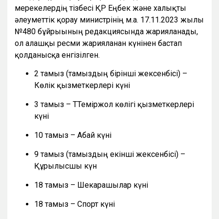
мерекелердің тізбесі ҚР Еңбек және халықты
әлеуметтік қорғау министрінің м.а. 17.11.2023 жылғы
№480 бұйрығының редакциясында жарияланады,
ол алғашқы ресми жарияланған күнінен бастап
қолданысқа енгізілген.
2 тамыз (тамыздың бірінші жексенбісі) –
Көлік қызметкерлері күні
3 тамыз – ТТеміржол көлігі қызметкерлері
күні
10 тамыз – Абай күні
9 тамыз (тамыздың екінші жексенбісі) –
Құрылысшы күн
18 тамыз – Шекарашылар күні
18 тамыз – Спорт күні