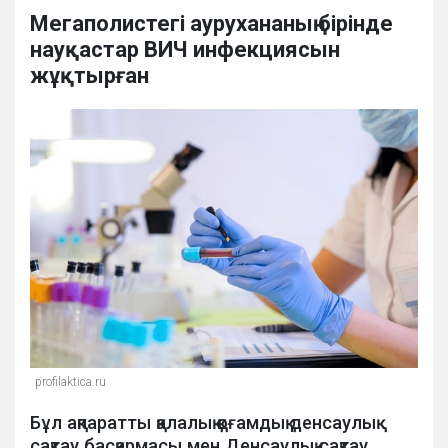
Мегаполистегі аурухананың бірінде
науқастар ВИЧ инфекциясын
жұқтырған
profilaktica.ru
Бұл ақпаратты қалалық қоғамдық денсаулық
сақтау басқармасы мен Денсаулық сақтау