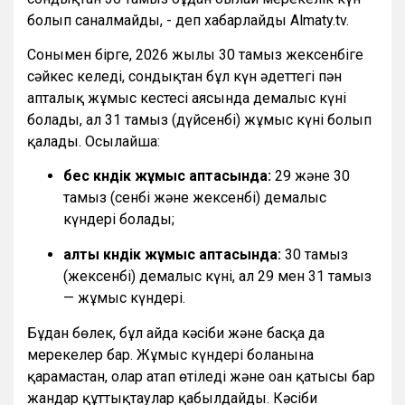
болып саналмайды, - деп хабарлайды Almaty.tv.
Сонымен бірге, 2026 жылғы 30 тамыз жексенбіге
сәйкес келеді, сондықтан бұл күн әдеттегі пән
апталық жұмыс кестесі аясында демалыс күні
болады, ал 31 тамыз (дүйсенбі) жұмыс күні болып
қалады. Осылайша:
бес күндік жұмыс аптасында:
29 және 30
тамыз (сенбі және жексенбі) демалыс
күндері болады;
алты күндік жұмыс аптасында:
30 тамыз
(жексенбі) демалыс күні, ал 29 мен 31 тамыз
— жұмыс күндері.
Бұдан бөлек, бұл айда кәсіби және басқа да
мерекелер бар. Жұмыс күндері болғанына
қарамастан, олар атап өтіледі және оған қатысы бар
жандар құттықтаулар қабылдайды. Кәсіби