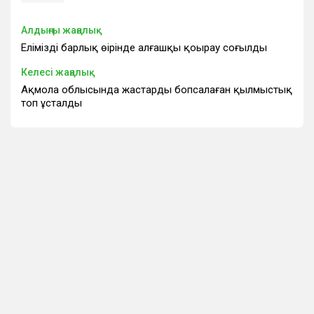
Алдыңғы жаңалық
Еліміздің барлық өңірінде алғашқы қоңырау соғылды
Келесі жаңалық
Ақмола облысында жастарды бопсалаған қылмыстық
топ ұсталды