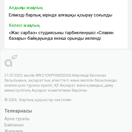
Алдыңғы жаңалық
Еліміздің барлық өңірінде алғашқы қоңырау соғылды
Келесі жаңалық
«Жас сарбаз» студиясының тәрбиеленушісі «Славян
базары» байқауында екінші орынды иеленді
21.07.2022 жылғы №KZ10VPY00052326 Мерзімді баспасөз
басылымын, ақпараттық агенттікті және желілік басылымды
есепке қою туралы куәлігі, ҚР Ақпарат және қоғамдық даму
министрлігінің Ақпарат комитетімен берілген.
© 2026 . Барлық құқықтар сақталған
Телеарнасы
Арна туралы
Байланыс
Жарнама