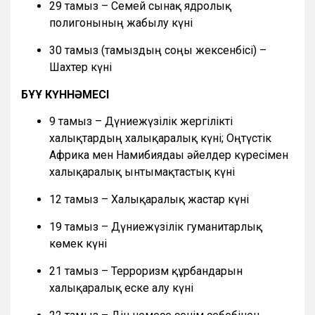
29 тамыз – Семей сынақ ядролық
полигонының жабылу күні
30 тамыз (тамыздың соңғы жексенбісі) –
Шахтер күні
БҰҰ КҮННӘМЕСІ
9 тамыз – Дүниежүзілік жергілікті
халықтардың халықаралық күні; Оңтүстік
Африка мен Намибиядағы әйелдер күресімен
халықаралық ынтымақтастық күні
12 тамыз – Халықаралық жастар күні
19 тамыз – Дүниежүзілік гуманитарлық
көмек күні
21 тамыз – Терроризм құрбандарын
халықаралық еске алу күні