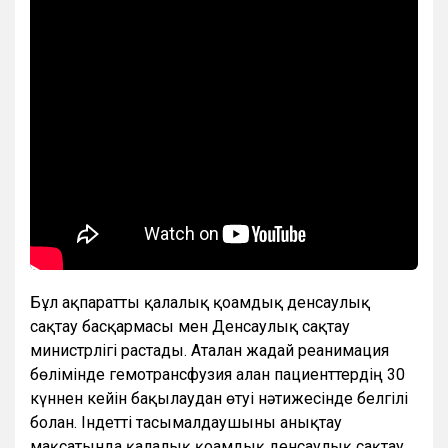
Бұл ақпаратты қалалық қоғамдық денсаулық
сақтау басқармасы мен Денсаулық сақтау
министрлігі растады. Аталған жағдай реанимация
бөлімінде гемотрансфузия алған пациенттердің 30
күннен кейін бақылаудан өтуі нәтижесінде белгілі
болған. Індетті тасымалдаушыны анықтау
мақсатында қалалық қоғамдық денсаулық сақтау