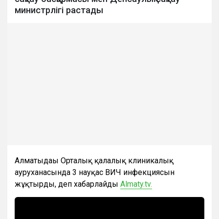
министрлігі растады
Алматыдағы Орталық қалалық клиникалық
ауруханасында 3 науқас ВИЧ инфекциясын
жұқтырды, деп хабарлайды
Almaty.tv.