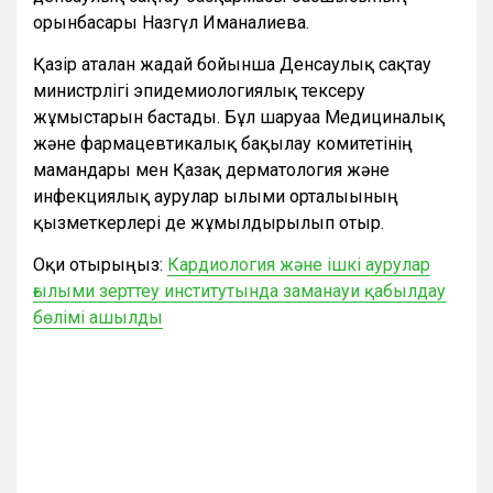
орынбасары Назгүл Иманғалиева.
Қазір аталған жағдай бойынша Денсаулық сақтау
министрлігі эпидемиологиялық тексеру
жұмыстарын бастады. Бұл шаруаға Медициналық
және фармацевтикалық бақылау комитетінің
мамандары мен Қазақ дерматология және
инфекциялық аурулар ғылыми орталығының
қызметкерлері де жұмылдырылып отыр.
Оқи отырыңыз:
Кардиология және ішкі аурулар
ғылыми зерттеу институтында заманауи қабылдау
бөлімі ашылды