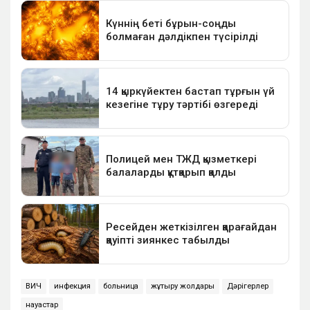
ВИЧ
инфекция
больница
жұқтыру жолдары
Дәрігерлер
науқастар