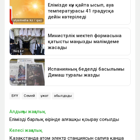
БҰҰ
Семей
құжат
қабылдады
Алдыңғы жаңалық
Еліміздің барлық өңірінде алғашқы қоңырау соғылды
Келесі жаңалық
Қазақстанда атом электр станциясын салуға қанша