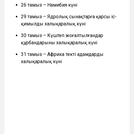
26 тамыз – Намибия күні
29 тамыз – Ядролық сынақтарға қарсы іс-
қимылдың халықаралық күні
30 тамыз – Күштеп жоғалтылғандар
құрбандарының халықаралық күні
31 тамыз – Африка текті адамдардың
халықаралық күні