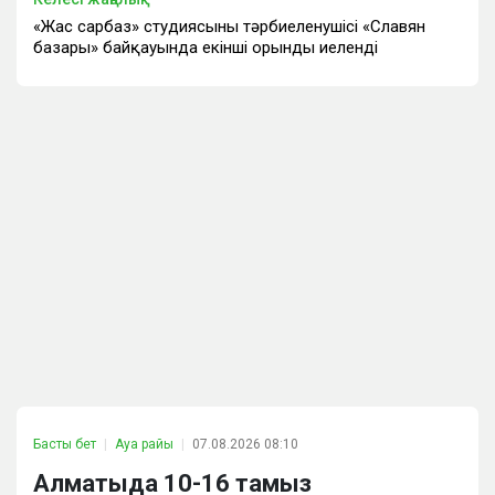
«Жас сарбаз» студиясының тәрбиеленушісі «Славян
базары» байқауында екінші орынды иеленді
Басты бет
Ауа райы
07.08.2026 08:10
Алматыда 10-16 тамыз