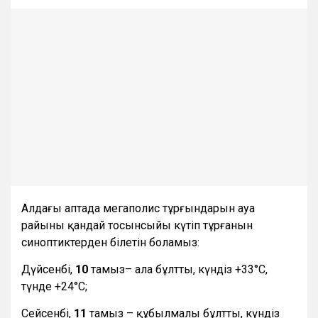
Алдағы аптада мегаполис тұрғындарын ауа
райының қандай тосынсыйы күтіп тұрғанын
синоптиктерден білетін боламыз:
Дүйсенбі,
10
тамыз– ала бұлтты, күндіз +33°С,
түнде +24°С;
Сейсенбі,
11
тамыз – құбылмалы бұлтты, күндіз