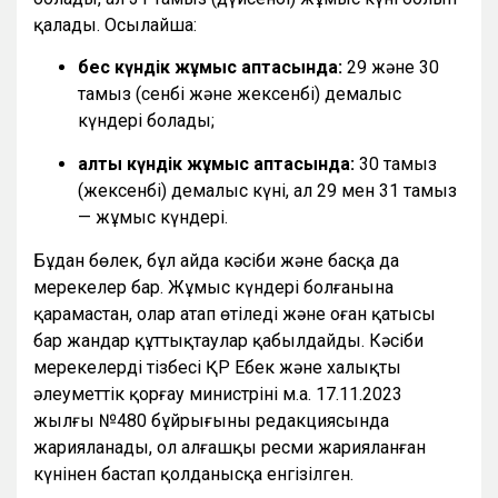
қалады. Осылайша:
бес күндік жұмыс аптасында:
29 және 30
тамыз (сенбі және жексенбі) демалыс
күндері болады;
алты күндік жұмыс аптасында:
30 тамыз
(жексенбі) демалыс күні, ал 29 мен 31 тамыз
— жұмыс күндері.
Бұдан бөлек, бұл айда кәсіби және басқа да
мерекелер бар. Жұмыс күндері болғанына
қарамастан, олар атап өтіледі және оған қатысы
бар жандар құттықтаулар қабылдайды. Кәсіби
мерекелердің тізбесі ҚР Еңбек және халықты
әлеуметтік қорғау министрінің м.а. 17.11.2023
жылғы №480 бұйрығының редакциясында
жарияланады, ол алғашқы ресми жарияланған
күнінен бастап қолданысқа енгізілген.