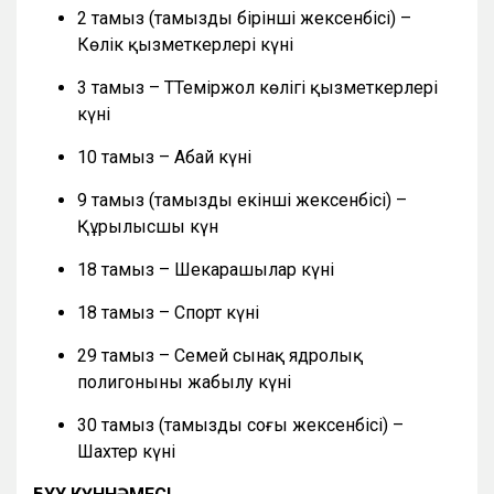
2 тамыз (тамыздың бірінші жексенбісі) –
Көлік қызметкерлері күні
3 тамыз – ТТеміржол көлігі қызметкерлері
күні
10 тамыз – Абай күні
9 тамыз (тамыздың екінші жексенбісі) –
Құрылысшы күн
18 тамыз – Шекарашылар күні
18 тамыз – Спорт күні
29 тамыз – Семей сынақ ядролық
полигонының жабылу күні
30 тамыз (тамыздың соңғы жексенбісі) –
Шахтер күні