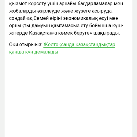
қызмет көрсету үшін арнайы бағдарламалар мен
жобаларды әзірлеуде және жүзеге асыруда,
сондай-ақ Семей өңірінің экономикалық өсуі мен
орнықты дамуын қамтамасыз ету бойынша күш-
жігерде Қазақстанға көмек беруге» шақырады.
Оқи отырыңыз:
Желтоқсанда қазақстандықтар
қанша күн демалады