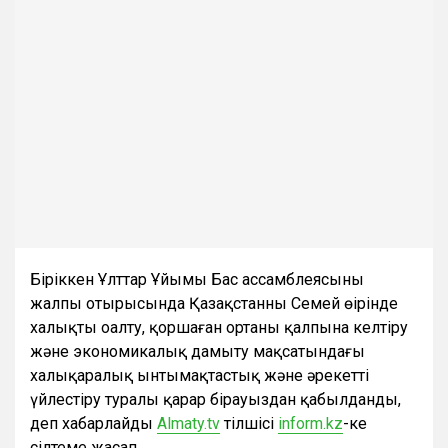
Біріккен Ұлттар Ұйымы Бас ассамблеясының
жалпы отырысында Қазақстанның Семей өңірінде
халықты оңалту, қоршаған ортаны қалпына келтіру
және экономикалық дамыту мақсатындағы
халықаралық ынтымақтастық және әрекетті
үйлестіру туралы қарар бірауыздан қабылданды,
деп хабарлайды
Аlmaty.tv
тілшісі
inform.kz
-ке
сілтеме жасап.