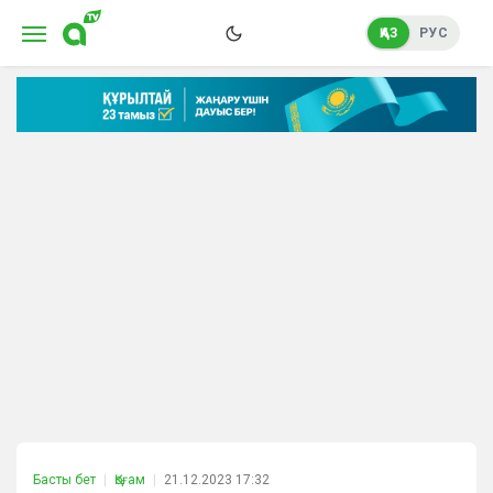
ҚАЗ
РУС
Басты бет
Қоғам
21.12.2023 17:32