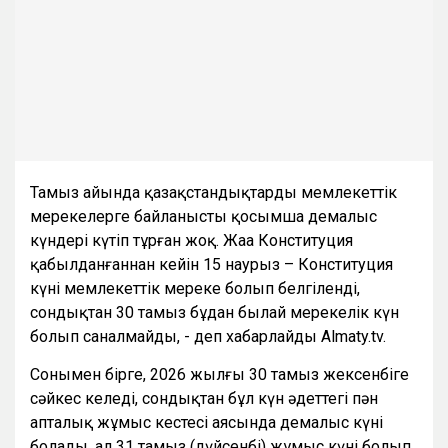
Тамыз айында қазақстандықтарды мемлекеттік
мерекелерге байланысты қосымша демалыс
күндері күтіп тұрған жоқ. Жаңа Конституция
қабылданғаннан кейін 15 наурыз – Конституция
күні мемлекеттік мереке болып белгіленді,
сондықтан 30 тамыз бұдан былай мерекелік күн
болып саналмайды, - деп хабарлайды Almaty.tv.
Сонымен бірге, 2026 жылғы 30 тамыз жексенбіге
сәйкес келеді, сондықтан бұл күн әдеттегі пән
апталық жұмыс кестесі аясында демалыс күні
болады, ал 31 тамыз (дүйсенбі) жұмыс күні болып