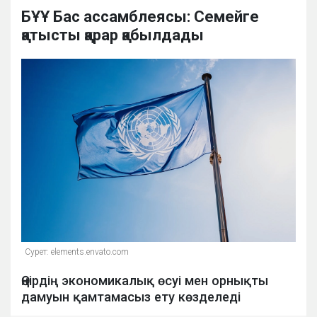
БҰҰ Бас ассамблеясы: Семейге
қатысты қарар қабылдады
Сурет: elements.envato.com
Өңірдің экономикалық өсуі мен орнықты
дамуын қамтамасыз ету көзделеді