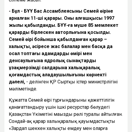
- Бұл - БҰҰ Бас Ассамблеясының Семей өңіріне
арналған 11-ші қарары. Оның алғашқысы 1997
жылы қабылданды. БҰҰ-ға мүше 85 мемлекет
қарардың бірлескен авторлығына қосылды.
Семей өңірі бойынша қабылданған қарар –
халықтың, әсіресе жас балалар мен басқа да
осал топтағы адамдардың өмірі мен
денсаулығына ядролық сынақтардың
ұзақмерзімді салдарына халықаралық
қоғамдастық алаңдаушылығының көрнекті
дәлелі,
- делінген ҚР Сыртқы істер министрлігінің
мәліметінде.
Құжатта Семей өңірі тұрғындарының қажеттілігін
қанағаттандыру үшін ішкі ресурстар бөлудегі
Қазақстан Үкіметінің маңызды рөлі туралы айтылған.
Сондай-ақ қарар халықаралық қауымдастықты
«Зардап шеккен халықты емдеу мен оларға