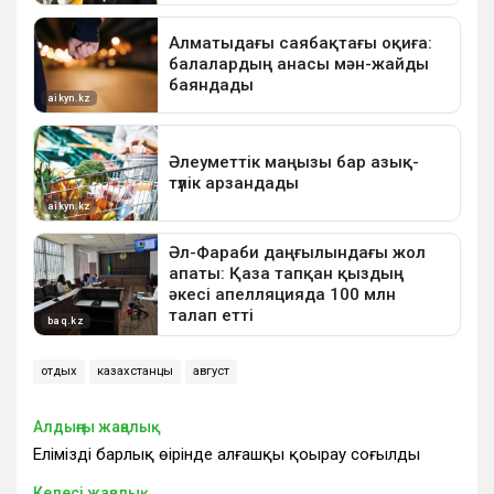
отдых
казахстанцы
август
Алдыңғы жаңалық
Еліміздің барлық өңірінде алғашқы қоңырау соғылды
Келесі жаңалық