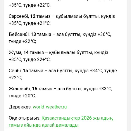
+35°С, түнде +22°С;
Сәрсенбі,
12
тамыз – құбылмалы бұлтты, күндіз
+35°С, түнде +21°С;
Бейсенбі,
13
тамыз – ала бұлтты, күндіз +36°С,
түнде +22°С;
Жұма,
14
тамыз – құбылмалы бұлтты, күндіз
+35°С, түнде 22+°С;
Сенбі,
15
тамыз – ала бұлтты, күндіз +34°С, түнде
+22°С;
Жексенбі,
16
тамыз – ала бұлтты, күндіз +33°С,
түнде +20°С.
Дереккөз:
world-weather.ru
Оқи отырыңыз:
Қазақстандықтар 2026 жылдың
тамыз айында қалай демалады