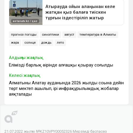
прогноз погоды
синоптики
август
температура в Алматы
жара
солнце
дождь
лето
Алдыңғы жаңалық
Еліміздің барлық өңірінде алғашқы қоңырау соғылды
Келесі жаңалық
Алматының Алатау ауданында 2026 жылдың соңына дейін
төрт мектеп ашылып, ірі инфрақұрылымдық жобалар
аяқталады
21.07.2022 жылғы №KZ10VPY00052326 Мерзімді баспасөз