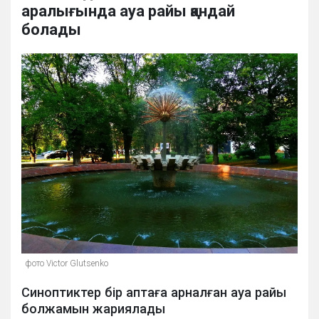
аралығында ауа райы қандай
болады
фото Victor Glutsenko
Синоптиктер бір аптаға арналған ауа райы
болжамын жариялады