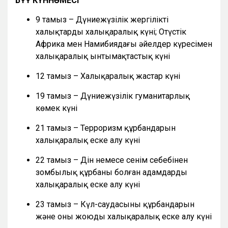
БҰҰ КҮННӘМЕСІ
9 тамыз – Дүниежүзілік жергілікті
халықтардың халықаралық күні; Оңтүстік
Африка мен Намибиядағы әйелдер күресімен
халықаралық ынтымақтастық күні
12 тамыз – Халықаралық жастар күні
19 тамыз – Дүниежүзілік гуманитарлық
көмек күні
21 тамыз – Терроризм құрбандарын
халықаралық еске алу күні
22 тамыз – Дін немесе сенім себебінен
зомбылық құрбаны болған адамдарды
халықаралық еске алу күні
23 тамыз – Күл-саудасының құрбандарын
және оны жоюды халықаралық еске алу күні