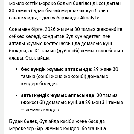
мемлекеттік мереке болып белгіленді, сондықтан
30 тамыз бұдан былай мерекелік күн болып
саналмайды, - деп хабарлайды Almaty.tv.
Сонымен бірге, 2026 жылғы 30 тамыз жексенбіге
сәйкес келеді, сондықтан бұл күн әдеттегі пән
апталық жұмыс кестесі аясында демалыс күні
болады, ал 31 тамыз (дүйсенбі) жұмыс күні болып
қалады. Осылайша:
бес күндік жұмыс аптасында:
29 және 30
тамыз (сенбі және жексенбі) демалыс
күндері болады;
алты күндік жұмыс аптасында:
30 тамыз
(жексенбі) демалыс күні, ал 29 мен 31 тамыз
— жұмыс күндері.
Бұдан бөлек, бұл айда кәсіби және басқа да
мерекелер бар. Жұмыс күндері болғанына