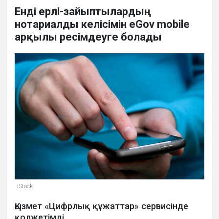
Енді ерлі-зайыптылардың
нотариалды келісімін eGov mobile
арқылы ресімдеуге болады
iStock
Қызмет «Цифрлық құжаттар» сервисінде
қолжетімді