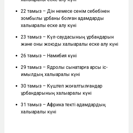
22 тамыз – Дін немесе сенім себебінен
зомбылық құрбаны болған адамдарды
халықаралық еске алу күні
23 тамыз – Күл-саудасының құрбандарын
және оны жоюды халықаралық еске алу күні
26 тамыз – Намибия күні
29 тамыз – Ядролық сынақтарға қарсы іс-
қимылдың халықаралық күні
30 тамыз – Күштеп жоғалтылғандар
құрбандарының халықаралық күні
31 тамыз – Африка текті адамдардың
халықаралық күні