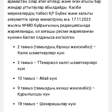
қарамастан, олар атап өтіледі және оған қатысы бар
жандар құттықтаулар қабылдайды. Кәсіби
мерекелердің тізбесі ҚР Еңбек және халықты
әлеуметтік қорғау министрінің м.а. 17.11.2023
жылғы №480 бұйрығының редакциясында
жарияланады, ол алғашқы ресми жарияланған
күнінен бастап қолданысқа енгізілген.
2 тамыз (тамыздың бірінші жексенбісі) –
Көлік қызметкерлері күні
3 тамыз – ТТеміржол көлігі қызметкерлері
күні
10 тамыз – Абай күні
9 тамыз (тамыздың екінші жексенбісі) –
Құрылысшы күн
18 тамыз – Шекарашылар күні