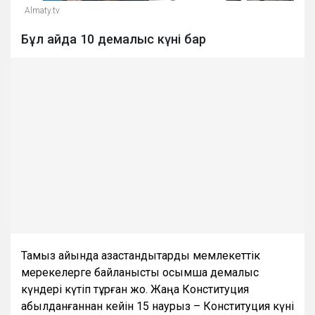
Almaty.tv
Бұл айда 10 демалыс күні бар
Тамыз айында қазақстандықтарды мемлекеттік
мерекелерге байланысты қосымша демалыс
күндері күтіп тұрған жоқ. Жаңа Конституция
қабылданғаннан кейін 15 наурыз – Конституция күні