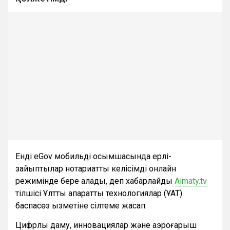
Енді eGov мобильді қосымшасында ерлі-
зайыптылар нотариаттық келісімді онлайн
режимінде бере алады, деп хабарлайды
Almaty.tv
тілшісі Ұлттық ақпараттық технологиялар (ҰАТ)
баспасөз қызметіне сілтеме жасап.
Цифрлық даму, инновациялар және аэроғарыш