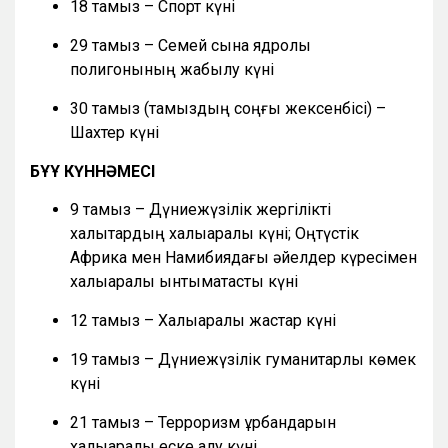
18 тамыз – Спорт күні
29 тамыз – Семей сынақ ядролық
полигонының жабылу күні
30 тамыз (тамыздың соңғы жексенбісі) –
Шахтер күні
БҰҰ КҮННӘМЕСІ
9 тамыз – Дүниежүзілік жергілікті
халықтардың халықаралық күні; Оңтүстік
Африка мен Намибиядағы әйелдер күресімен
халықаралық ынтымақтастық күні
12 тамыз – Халықаралық жастар күні
19 тамыз – Дүниежүзілік гуманитарлық көмек
күні
21 тамыз – Терроризм құрбандарын
халықаралық еске алу күні