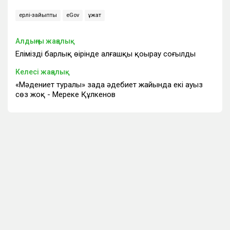
ерлі-зайыпты
eGov
құжат
Алдыңғы жаңалық
Еліміздің барлық өңірінде алғашқы қоңырау соғылды
Келесі жаңалық
«Мәдениет туралы» заңда әдебиет жайында екі ауыз
сөз жоқ - Мереке Құлкенов