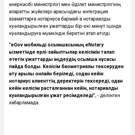
өнеркәсібі министрлігі мен Әділет министрлігінің
ақпараттық жүйелері арасындағы интеграция
азаматтарға нотариусқа бармай-ақ нотариалды
куәландырылған құжаттарды бір-екі минут ішінде
куәландыруға мүмкіндік беретіні атап өтілді.
"eGov мобильді қосымшасының eNotary
қызметінде ерлі-зайыптылар келісімін талап
ететін құжаттарды өңдеудің қосымша нұсқасы
пайда болды. Келісім биометриялық тексеруден
өту арқылы онлайн беріледі, содан кейін
нотариус клиенттің деректерін тексереді, одан
кейін келісім расталғаннан кейін, нотариалды
куәландырылған құжат ресімделеді"
, - делінген
хабарламада.