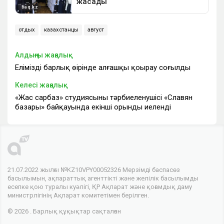
отдых
казахстанцы
август
Алдыңғы жаңалық
Еліміздің барлық өңірінде алғашқы қоңырау соғылды
Келесі жаңалық
«Жас сарбаз» студиясының тәрбиеленушісі «Славян
базары» байқауында екінші орынды иеленді
21.07.2022 жылғы №KZ10VPY00052326 Мерзімді баспасөз
басылымын, ақпараттық агенттікті және желілік басылымды
есепке қою туралы куәлігі, ҚР Ақпарат және қоғамдық даму
министрлігінің Ақпарат комитетімен берілген.
© 2026 . Барлық құқықтар сақталған