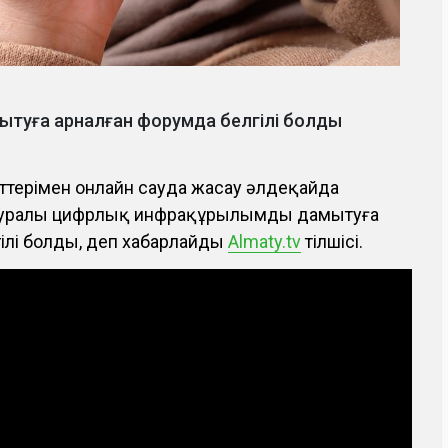
ытуға арналған форумда белгілі болды
ттерімен онлайн сауда жасау әлдеқайда
 туралы цифрлық инфрақұрылымды дамытуға
ілі болды, деп хабарлайды
Almaty.tv
тілшісі.