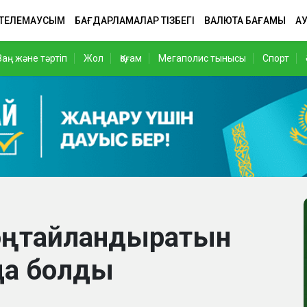
 ТЕЛЕМАУСЫМ
БАҒДАРЛАМАЛАР ТІЗБЕГІ
ВАЛЮТА БАҒАМЫ
АУ
Заң және тәртіп
Жол
Қоғам
Мегаполис тынысы
Спорт
 оңтайландыратын
да болды