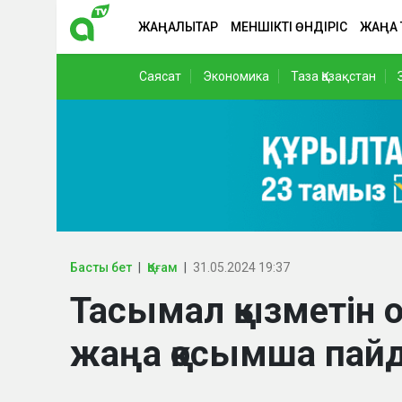
ЖАҢАЛЫҚТАР
МЕНШІКТІ ӨНДІРІС
ЖАҢА
Саясат
Экономика
Таза Қазақстан
Басты бет
Қоғам
31.05.2024 19:37
Тасымал қызметін
жаңа қосымша пай