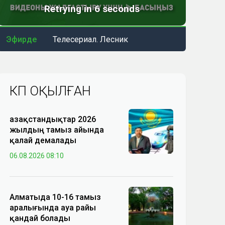
Эфирде
Телесериал. Лесник
КӨП ОҚЫЛҒАН
Қазақстандықтар 2026
жылдың тамыз айында
қалай демалады
06.08.2026 08:10
Алматыда 10-16 тамыз
аралығында ауа райы
қандай болады