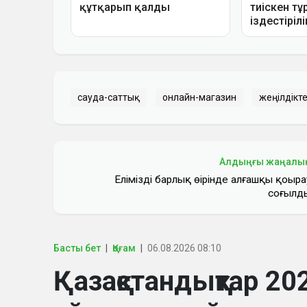
сауда-саттық
онлайн-магазин
жеңілдікт
Алдыңғы жаңалы
Еліміздің барлық өңірінде алғашқы қоңыра
соғылд
Басты бет
Қоғам
06.08.2026 08:10
Қазақстандықтар 