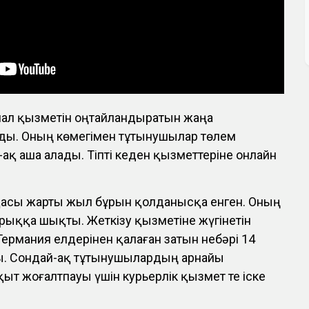
ал қызметін оңтайландыратын жаңа
ы. Оның көмегімен тұтынушылар төлем
ақ аша алады. Тіпті кеден қызметтеріне онлайн
асы жарты жыл бұрын қолданысқа енген. Оның
арыққа шықты. Жеткізу қызметіне жүгінетін
Германия елдерінен қалаған затын небәрі 14
ады. Сондай-ақ тұтынушылардың арнайы
қыт жоғалтпауы үшін курьерлік қызмет те іске