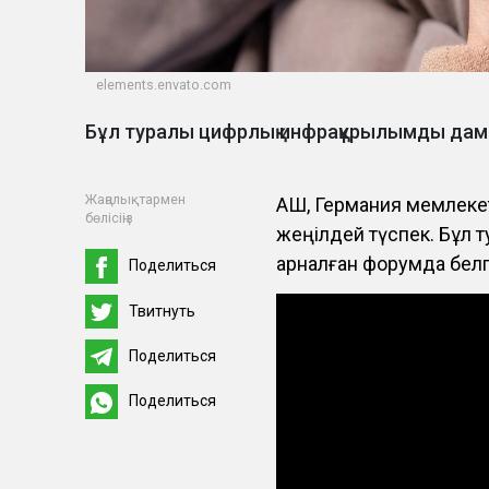
elements.envato.com
Бұл туралы цифрлық инфрақұрылымды дам
Жаңалықтармен
АҚШ, Германия мемлеке
бөлісіңіз
жеңілдей түспек. Бұл
арналған форумда белг
Поделиться
Твитнуть
Поделиться
Поделиться