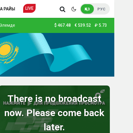
LIVE
А РАЙЫ
ҚАЗ
РУС
Әлемде
$
467.48
€
539.52
₽
5.73