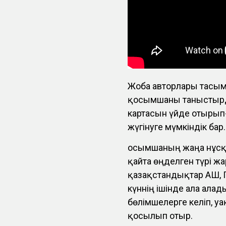
Жоба авторлары тасым
қосымшаны таныстырд
картасын үйде отырып-
жүгінуге мүмкіндік бар.
Қосымшаның жаңа нұсқ
қайта өңделген түрі ж
қазақстандықтар АҚШ, 
күннің ішінде ала ал
бөлімшелерге келіп, уа
қосылып отыр.