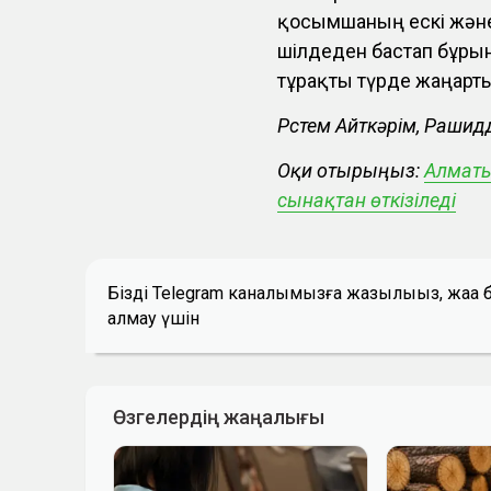
қосымшаның ескі және 
шілдеден бастап бұр
тұрақты түрде жаңар
Рүстем Айткәрім, Раши
Оқи отырыңыз:
Алматы
сынақтан өткізіледі
Біздің Telegram каналымызға жазылыңыз, жаң
алмау үшін