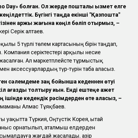
mo Day» болған. Ол жерде пошталық қызмет елге
еңілдеттік. Бүгінгі таңда екінші "Қазпошта"
інен қаржы жағына көңіл бөліп отырмыз, –
рі Серік Қалтаев.
ылы 5 түрлі төлем картасының бірін таңдап,
. Компания серіктестері арқылы несие
 жасалған. Ал маркетплейсте тұрмыстық
мен аксессуарлардың түр-түрін таба аласыз.
ген сәлемдеме заң бойынша кеденнен өтуі
іл қағазды толтыру қиын. Енді ештеңе қажет
 ішінде кедендік рәсімдерден өте аласыз, –
 маманы Алмас Тұяқбаев.
 уақытта Түркия, Оңтүстік Корея, Қытай
аныс орнатылып, аталмыш елдерден
сымалдауға жағдай жасалады. Қазір