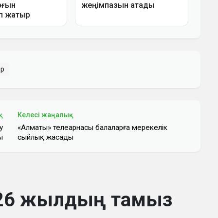
ер
қ
Келесі жаңалық
у
«Алматы» телеарнасы балаларға мерекелік
ы
сыйлық жасады
2026 жылдың тамыз