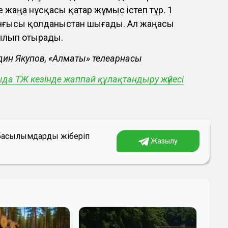
жаңа нұсқасы қатар жұмыс істеп тұр. 1
ынғысы қолданыстан шығады. Ал жаңасы
тылып отырады.
ддин Якупов, «Алматы» телеарнасы
да ТЖ кезінде жаппай құлақтандыру жүйесі
а басылымдарды жіберіп
Жазылу