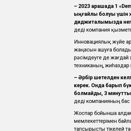
– 2023 қарашада 1 «De
ыңғайлы болуы үшін ж
диджиталымызда негіз
деді компания қызметке
Инновациялық жүйе арқ
жаңасын ашуға болады
рәсімдеуге де жағдай
техниканың, жиһаздар 
– Әрбір шетелден кел
керек. Онда барып бүк
болмайды, 3 минуттың
деді компанияның бас
Жоспар бойынша алдағы
мемлекеттерімен байл
тапсырысты тікелей та