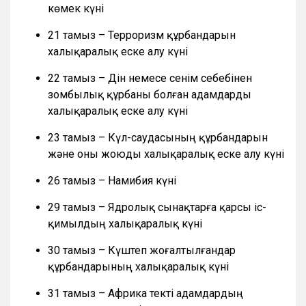
көмек күні
21 тамыз – Терроризм құрбандарын
халықаралық еске алу күні
22 тамыз – Дін немесе сенім себебінен
зомбылық құрбаны болған адамдарды
халықаралық еске алу күні
23 тамыз – Күл-саудасының құрбандарын
және оны жоюды халықаралық еске алу күні
26 тамыз – Намибия күні
29 тамыз – Ядролық сынақтарға қарсы іс-
қимылдың халықаралық күні
30 тамыз – Күштеп жоғалтылғандар
құрбандарының халықаралық күні
31 тамыз – Африка текті адамдардың