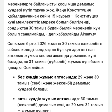
мерекелерге байланысты қосымша демалыс
күндері күтіп тұрған жоқ. Жаңа Конституция
қабылданғаннан кейін 15 наурыз – Конституция
күні мемлекеттік мереке болып белгіленді,
сондықтан 30 тамыз бұдан былай мерекелік күн
болып саналмайды, - деп хабарлайды Almaty.tv.
Сонымен бірге, 2026 жылғы 30 тамыз жексенбіге
сәйкес келеді, сондықтан бұл күн әдеттегі пән
апталық жұмыс кестесі аясында демалыс күні
болады, ал 31 тамыз (дүйсенбі) жұмыс күні болып
қалады. Осылайша:
бес күндік жұмыс аптасында:
29 және 30
тамыз (сенбі және жексенбі) демалыс
күндері болады;
алты күндік жұмыс аптасында:
30 тамыз
(жексенбі) демалыс күні, ал 29 мен 31 тамыз
— жұмыс күндері.