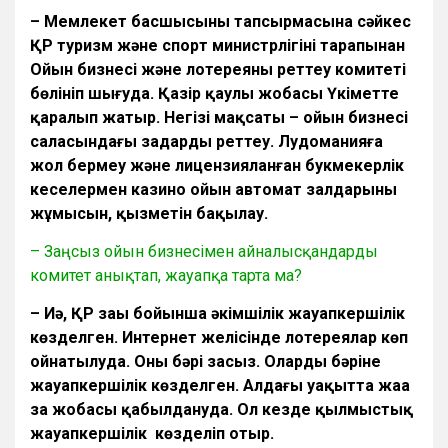
– Мемлекет басшысының тапсырмасына сәйкес
ҚР туризм және спорт министрлігінің тарапынан
Ойын бизнесі және лотереяны реттеу комитеті
бөлініп шығуда. Қазір қаулы жобасы Үкіметте
қаралып жатыр. Негізі мақсаты – ойын бизнесі
саласындағы заңдарды реттеу. Лудоманияға
жол бермеу және лицензияланған букмекерлік
кеңселермен казино ойын автомат залдарының
жұмысын, қызметін бақылау.
– Заңсыз ойын бизнесімен айналысқандарды
комитет анықтап, жауапқа тарта ма?
– Иә, ҚР заңы бойынша әкімшілік жауапкершілік
көзделген. Интернет желісінде лотереялар көп
ойнатылуда. Оның бәрі заңсыз. Олардың бәріне
жауапкершілік көзделген. Алдағы уақытта жаңа
заң жобасы қабылдануда. Ол кезде қылмыстық
жауапкершілік көзделіп отыр.