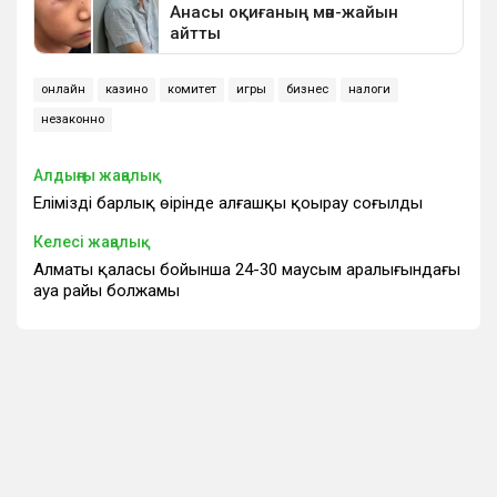
онлайн
казино
комитет
игры
бизнес
налоги
незаконно
Алдыңғы жаңалық
Еліміздің барлық өңірінде алғашқы қоңырау соғылды
Келесі жаңалық
Алматы қаласы бойынша 24-30 маусым аралығындағы
ауа райы болжамы