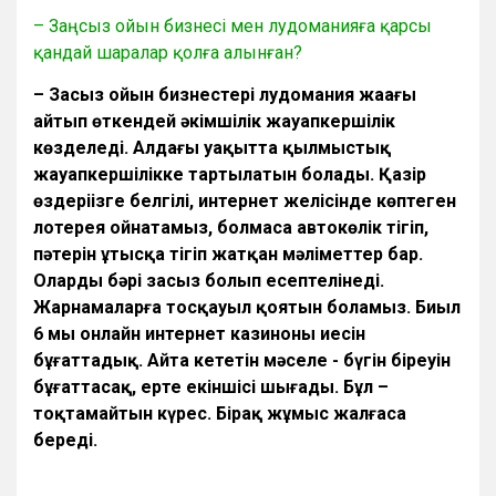
– Заңсыз ойын бизнесі мен лудоманияға қарсы
қандай шаралар қолға алынған?
– Заңсыз ойын бизнестері лудомания жаңағы
айтып өткендей әкімшілік жауапкершілік
көзделеді. Алдағы уақытта қылмыстық
жауапкершілікке тартылатын болады. Қазір
өздеріңізге белгілі, интернет желісінде көптеген
лотерея ойнатамыз, болмаса автокөлік тігіп,
пәтерін ұтысқа тігіп жатқан мәліметтер бар.
Олардың бәрі заңсыз болып есептелінеді.
Жарнамаларға тосқауыл қоятын боламыз. Биыл
6 мың онлайн интернет казиноның иесін
бұғаттадық. Айта кететін мәселе - бүгін біреуін
бұғаттасақ, ертең екіншісі шығады. Бұл –
тоқтамайтын күрес. Бірақ жұмыс жалғаса
береді.