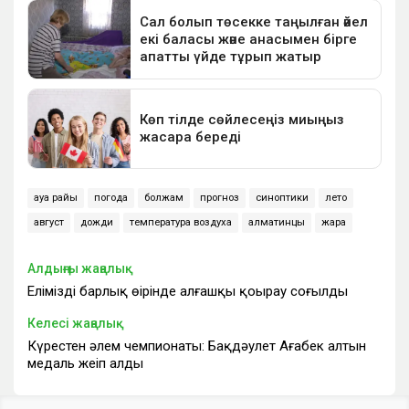
ауа райы
погода
болжам
прогноз
синоптики
лето
август
дожди
температура воздуха
алматинцы
жара
Алдыңғы жаңалық
Еліміздің барлық өңірінде алғашқы қоңырау соғылды
Келесі жаңалық
Күрестен әлем чемпионаты: Бақдәулет Ағабек алтын
медаль жеңіп алды