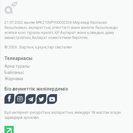
21.07.2022 жылғы №KZ10VPY00052326 Мерзімді баспасөз
басылымын, ақпараттық агенттікті және желілік басылымды
есепке қою туралы куәлігі, ҚР Ақпарат және қоғамдық даму
министрлігінің Ақпарат комитетімен берілген.
© 2026 . Барлық құқықтар сақталған
Телеарнасы
Арна туралы
Байланыс
Жарнама
Біз әлеуметтік желілердеміз
Бұл интернет-ресурстың ақпараттық өнімдері 18 жастан асқан
адамдарға арналған.