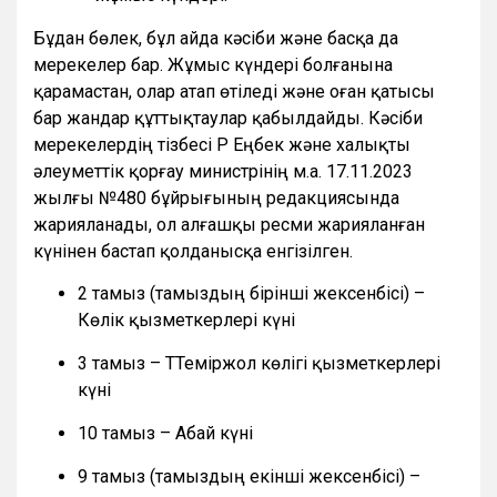
Бұдан бөлек, бұл айда кәсіби және басқа да
мерекелер бар. Жұмыс күндері болғанына
қарамастан, олар атап өтіледі және оған қатысы
бар жандар құттықтаулар қабылдайды. Кәсіби
мерекелердің тізбесі ҚР Еңбек және халықты
әлеуметтік қорғау министрінің м.а. 17.11.2023
жылғы №480 бұйрығының редакциясында
жарияланады, ол алғашқы ресми жарияланған
күнінен бастап қолданысқа енгізілген.
2 тамыз (тамыздың бірінші жексенбісі) –
Көлік қызметкерлері күні
3 тамыз – ТТеміржол көлігі қызметкерлері
күні
10 тамыз – Абай күні
9 тамыз (тамыздың екінші жексенбісі) –