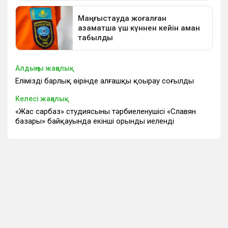
Алдыңғы жаңалық
Еліміздің барлық өңірінде алғашқы қоңырау соғылды
Келесі жаңалық
«Жас сарбаз» студиясының тәрбиеленушісі «Славян
базары» байқауында екінші орынды иеленді