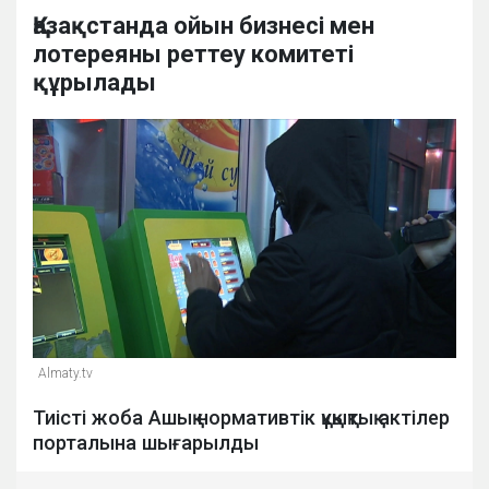
Қазақстанда ойын бизнесі мен
лотереяны реттеу комитеті
құрылады
Almaty.tv
Тиісті жоба Ашық нормативтік құқықтық актілер
порталына шығарылды