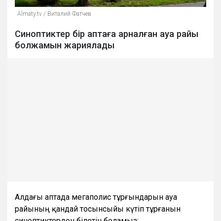
Аlmaty.tv / Виталий Фатчев
Синоптиктер бір аптаға арналған ауа райы
болжамын жариялады
Алдағы аптада мегаполис тұрғындарын ауа
райының қандай тосынсыйы күтіп тұрғанын
синоптиктерден білетін боламыз: