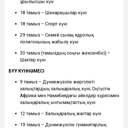
Құрылысшы күн
18 тамыз – Шекарашылар күні
18 тамыз – Спорт күні
29 тамыз – Семей сынақ ядролық
полигонының жабылу күні
30 тамыз (тамыздың соңғы жексенбісі) –
Шахтер күні
БҰҰ КҮННӘМЕСІ
9 тамыз – Дүниежүзілік жергілікті
халықтардың халықаралық күні; Оңтүстік
Африка мен Намибиядағы әйелдер күресімен
халықаралық ынтымақтастық күні
12 тамыз – Халықаралық жастар күні
19 тамыз – Дүниежүзілік гуманитарлық