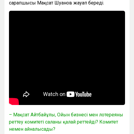
сарапшысы Мақсат Шуанов жауап береді.
– Мақсат Айтбайұлы, Ойын бизнесі мен лотереяны
реттеу комитеті саланы қалай реттейді? Комитет
немен айналысады?