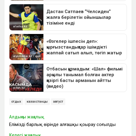
отдых
казахстанцы
август
Алдыңғы жаңалық
Еліміздің барлық өңірінде алғашқы қоңырау соғылды
Келесі жаңалық