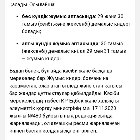
қалады. Осылайша:
бес күндік жұмыс аптасында:
29 және 30
тамыз (сенбі және жексенбі) демалыс күндері
болады;
алты күндік жұмыс аптасында:
30 тамыз
(жексенбі) демалыс күні, ал 29 мен 31 тамыз
— жұмыс күндері.
Бұдан бөлек, бұл айда кәсіби және басқа да
мерекелер бар. Жұмыс күндері болғанына
қарамастан, олар атап өтіледі және оған қатысы
бар жандар құттықтаулар қабылдайды. Кәсіби
мерекелердің тізбесі ҚР Еңбек және халықты
әлеуметтік қорғау министрінің м.а. 17.11.2023
жылғы №480 бұйрығының редакциясында
жарияланады, ол алғашқы ресми жарияланған
күнінен бастап қолданысқа енгізілген.