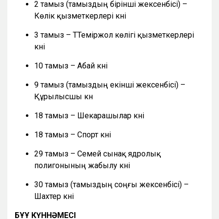
2 тамыз (тамыздың бірінші жексенбісі) –
Көлік қызметкерлері күні
3 тамыз – ТТеміржол көлігі қызметкерлері
күні
10 тамыз – Абай күні
9 тамыз (тамыздың екінші жексенбісі) –
Құрылысшы күн
18 тамыз – Шекарашылар күні
18 тамыз – Спорт күні
29 тамыз – Семей сынақ ядролық
полигонының жабылу күні
30 тамыз (тамыздың соңғы жексенбісі) –
Шахтер күні
БҰҰ КҮННӘМЕСІ