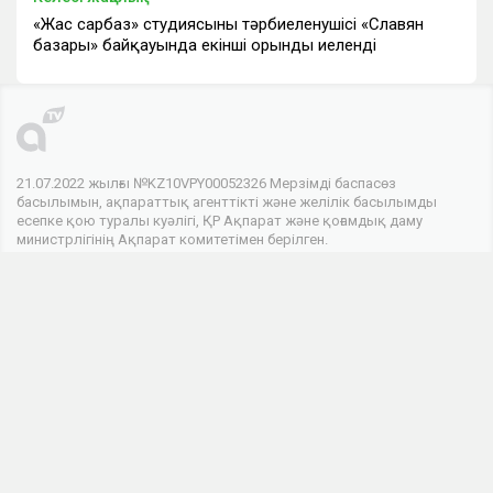
«Жас сарбаз» студиясының тәрбиеленушісі «Славян
базары» байқауында екінші орынды иеленді
21.07.2022 жылғы №KZ10VPY00052326 Мерзімді баспасөз
басылымын, ақпараттық агенттікті және желілік басылымды
есепке қою туралы куәлігі, ҚР Ақпарат және қоғамдық даму
министрлігінің Ақпарат комитетімен берілген.
© 2026 . Барлық құқықтар сақталған
Телеарнасы
Арна туралы
Байланыс
Жарнама
Біз әлеуметтік желілердеміз