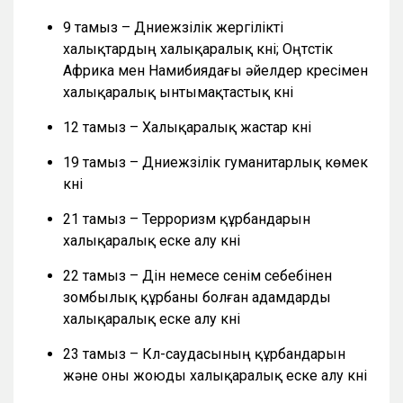
9 тамыз – Дүниежүзілік жергілікті
халықтардың халықаралық күні; Оңтүстік
Африка мен Намибиядағы әйелдер күресімен
халықаралық ынтымақтастық күні
12 тамыз – Халықаралық жастар күні
19 тамыз – Дүниежүзілік гуманитарлық көмек
күні
21 тамыз – Терроризм құрбандарын
халықаралық еске алу күні
22 тамыз – Дін немесе сенім себебінен
зомбылық құрбаны болған адамдарды
халықаралық еске алу күні
23 тамыз – Күл-саудасының құрбандарын
және оны жоюды халықаралық еске алу күні