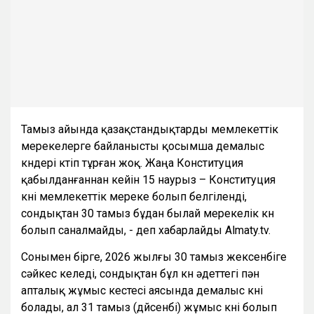
Тамыз айында қазақстандықтарды мемлекеттік
мерекелерге байланысты қосымша демалыс
күндері күтіп тұрған жоқ. Жаңа Конституция
қабылданғаннан кейін 15 наурыз – Конституция
күні мемлекеттік мереке болып белгіленді,
сондықтан 30 тамыз бұдан былай мерекелік күн
болып саналмайды, - деп хабарлайды Almaty.tv.
Сонымен бірге, 2026 жылғы 30 тамыз жексенбіге
сәйкес келеді, сондықтан бұл күн әдеттегі пән
апталық жұмыс кестесі аясында демалыс күні
болады, ал 31 тамыз (дүйсенбі) жұмыс күні болып