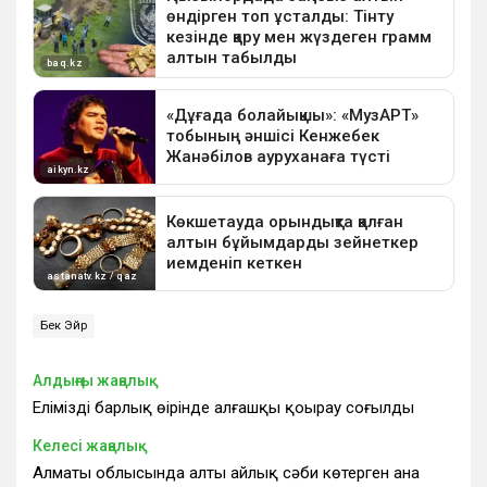
Бек Эйр
Алдыңғы жаңалық
Еліміздің барлық өңірінде алғашқы қоңырау соғылды
Келесі жаңалық
Алматы облысында алты айлық сәби көтерген ана