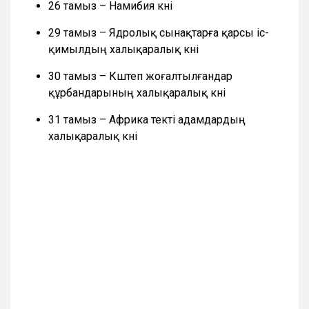
26 тамыз – Намибия күні
29 тамыз – Ядролық сынақтарға қарсы іс-
қимылдың халықаралық күні
30 тамыз – Күштеп жоғалтылғандар
құрбандарының халықаралық күні
31 тамыз – Африка текті адамдардың
халықаралық күні