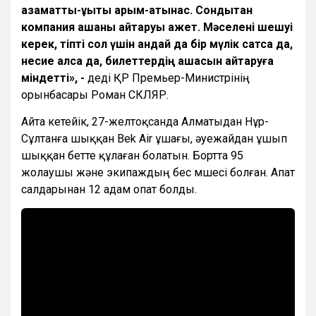
азаматтық-құқықтық қарым-қатынас. Сондықтан
компания ақшаны қайтаруы қажет. Мәселені шешуі
керек, тіпті сол үшін қандай да бір мүлік сатса да,
несие алса да, билеттердің ақшасын қайтаруға
міндетті», -
деді ҚР Премьер-Министрінің
орынбасары Роман СКЛЯР.
Айта кетейік, 27-желтоқсанда Алматыдан Нұр-
Сұлтанға шыққан Bek Air ұшағы, әуежайдан ұшып
шыққан бетте құлаған болатын. Бортта 95
жолаушы және экипаждың бес мүшесі болған. Апат
салдарынан 12 адам опат болды.