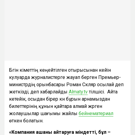
Бүгін үкіметтің кеңейтілген отырысынан кейін
кулуарда журналистерге жауап берген Премьер-
министрдің орынбасары Роман Скляр осылай деп
жеткізді, деп хабарлайды
Almaty.tv
тілшісі. Айта
кетейік, осыдан бірер күн бұрын арнамыздан
билеттерінің құнын қайтара алмай жүрген
жолаушылар шағымы жайлы
бейнематериал
өткен болатын.
«Компания ақшаны қайтаруға міндетті, бұл –