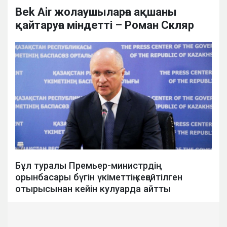
Bek Air жолаушыларға ақшаны
қайтаруға міндетті – Роман Скляр
Бұл туралы Премьер-министрдің
орынбасары бүгін үкіметтің кеңейтілген
отырысынан кейін кулуарда айтты