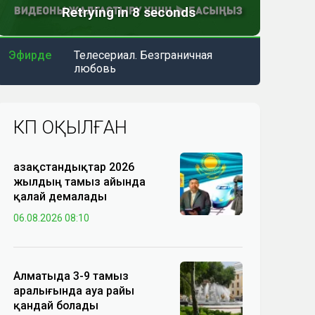
Эфирде
Телесериал. Безграничная
любовь
КӨП ОҚЫЛҒАН
Қазақстандықтар 2026
жылдың тамыз айында
қалай демалады
06.08.2026 08:10
Алматыда 3-9 тамыз
аралығында ауа райы
қандай болады