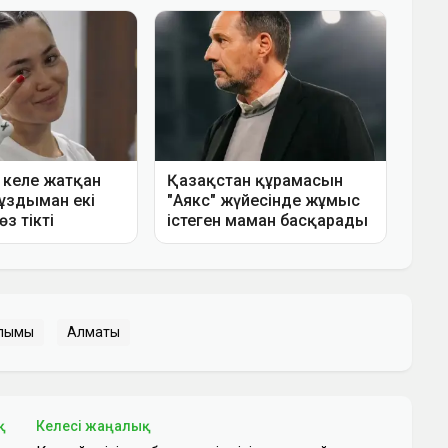
ылымы
Алматы
қ
Келесі жаңалық