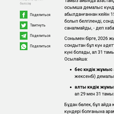
Тамыз айында қазақста
бөлісіңіз
қосымша демалыс күнде
қабылданғаннан кейін 
Поделиться
болып белгіленді, сон
Твитнуть
саналмайды, - деп хаба
Поделиться
Сонымен бірге, 2026 ж
сондықтан бұл күн әде
Поделиться
күні болады, ал 31 там
Осылайша:
бес күндік жұмыс
жексенбі) демалы
алты күндік жұмы
ал 29 мен 31 тамы
Бұдан бөлек, бұл айда 
күндері болғанына қара