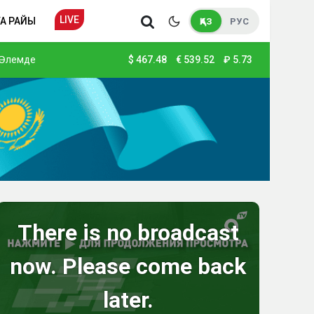
LIVE
А РАЙЫ
ҚАЗ
РУС
Әлемде
$
467.48
€
539.52
₽
5.73