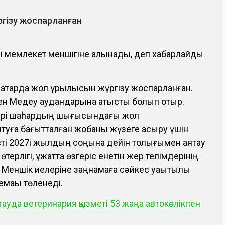
ргізу жоспарланған
і мемлекет меншігіне алынады, деп хабарлайды
мақтарда жол құрылысын жүргізу жоспарланған.
ен Медеу аудандарына қатысты болып отыр.
ері шаһардың шығысындағы жол
уға бағытталған жобаны жүзеге асыру үшін
істі 2027і жылдың соңына дейін толығымен аяқтау
өтерлігі, құжатта өзгеріс енетін жер телімдерінің
ен. Меншік иелеріне заңнамаға сәйкес уақытылы
емақы төленеді.
ауда ветеринария қызметі 53 жаңа автокөлікпен