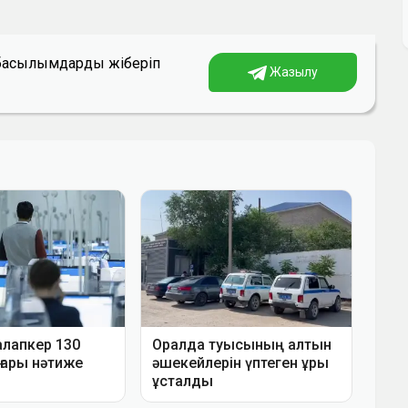
а басылымдарды жіберіп
Жазылу