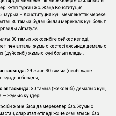
ндықтарды мемлекеттік мерекелерге байланысты
рі күтіп тұрған жоқ. Жаңа Конституция
15 наурыз – Конституция күні мемлекеттік мереке
дықтан 30 тамыз бұдан былай мерекелік күн болып
рлайды Almaty.tv.
ылғы 30 тамыз жексенбіге сәйкес келеді,
ттегі пән апталық жұмыс кестесі аясында демалыс
ыз (дүйсенбі) жұмыс күні болып қалады.
 аптасында:
29 және 30 тамыз (сенбі және
с күндері болады;
с аптасында:
30 тамыз (жексенбі) демалыс күні,
з — жұмыс күндері.
кәсіби және басқа да мерекелер бар. Жұмыс
мастан, олар атап өтіледі және оған қатысы бар