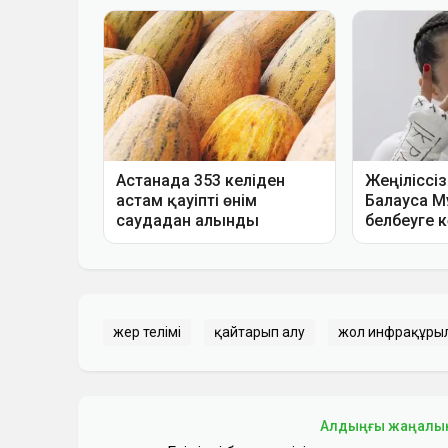
жер телімі
қайтарып алу
жол инфрақұр
Алдыңғы жаңалы