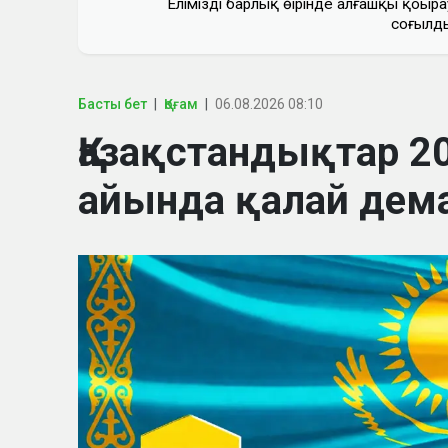
Еліміздің барлық өңірінде алғашқы қоңыра
соғылд
Басты бет
Қоғам
06.08.2026 08:10
Қазақстандықтар 
айында қалай дем