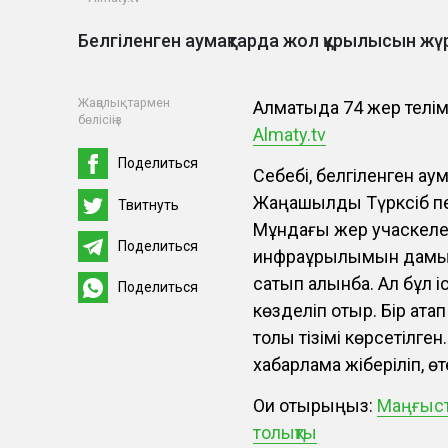
Белгіленген аумақтарда жол құрылысын жү
Жаңалықтармен
Алматыда 74 жер телім
бөлісіңіз
Almaty.tv
Поделиться
Себебі, белгіленген ау
Жаңашылдық Түрксіб п
Твитнуть
Мұндағы жер учаскел
Поделиться
инфрақұрылымын дамыт
сатып алынбақ. Ал бұл 
Поделиться
көзделіп отыр. Бір атап 
толық тізімі көрсетілг
хабарлама жіберіліп, өт
Оқи отырыңыз:
Маңғыст
толықты