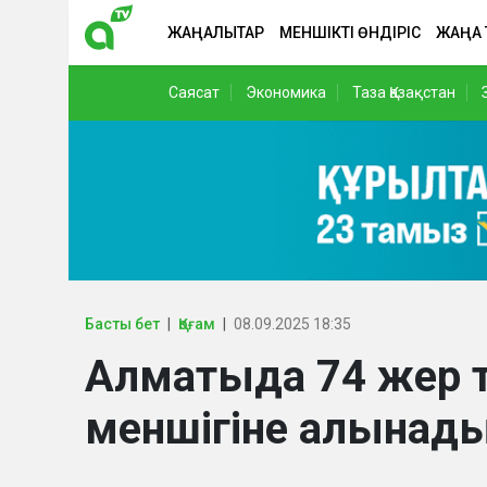
ЖАҢАЛЫҚТАР
МЕНШІКТІ ӨНДІРІС
ЖАҢА
Саясат
Экономика
Таза Қазақстан
Басты бет
Қоғам
08.09.2025 18:35
Алматыда 74 жер т
меншігіне алынад