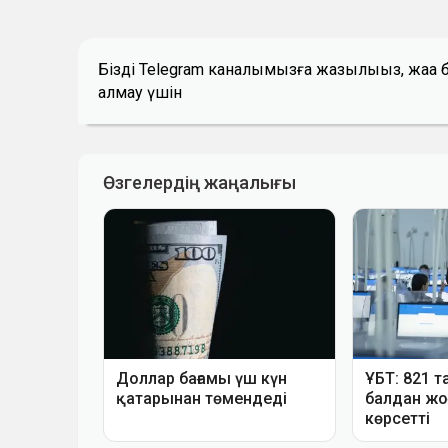
Біздің Telegram каналымызға жазылыңыз, жаң
алмау үшін