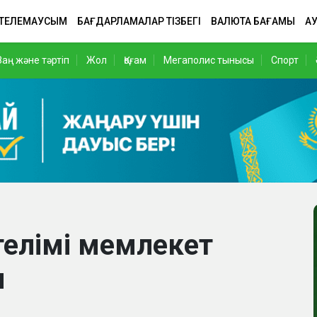
 ТЕЛЕМАУСЫМ
БАҒДАРЛАМАЛАР ТІЗБЕГІ
ВАЛЮТА БАҒАМЫ
АУ
Заң және тәртіп
Жол
Қоғам
Мегаполис тынысы
Спорт
елімі мемлекет
ы