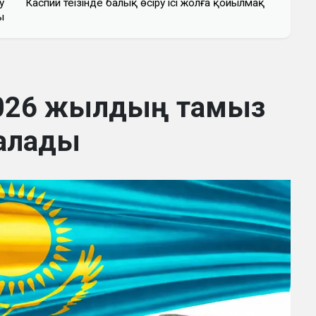
у
Каспий теңізінде балық өсіру ісі жолға қойылмақ
ы
2026 жылдың тамыз
алады