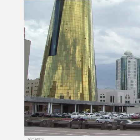
Аlmaty.tv