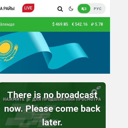
LIVE
А РАЙЫ
ҚАЗ
РУС
Әлемде
$
469.85
€
542.16
₽
5.78