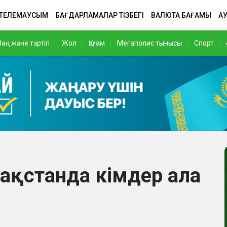
 ТЕЛЕМАУСЫМ
БАҒДАРЛАМАЛАР ТІЗБЕГІ
ВАЛЮТА БАҒАМЫ
АУ
Заң және тәртіп
Жол
Қоғам
Мегаполис тынысы
Спорт
зақстанда кімдер ала