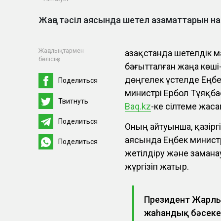
Жаңа тәсіл аясында шетел азаматтарын 
Жаңалықтармен
Қазақстанда шетелдік 
бөлісіңіз
бағытталған жаңа көші
дөңгелек үстелде Еңбе
Поделиться
министрі Ербол Тұяқба
Твитнуть
Baq.kz
-ке сілтеме жаса
Поделиться
Оның айтуынша, қазір
аясында Еңбек министр
Поделиться
жетілдіру және заман
жүргізіп жатыр.
Президент Жарлы
жаһандық бәсекеле