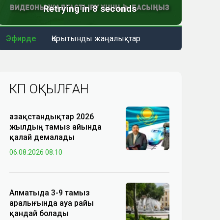
Эфирде
Қорытынды жаңалықтар
КӨП ОҚЫЛҒАН
Қазақстандықтар 2026
жылдың тамыз айында
қалай демалады
06.08.2026 08:10
Алматыда 3-9 тамыз
аралығында ауа райы
қандай болады