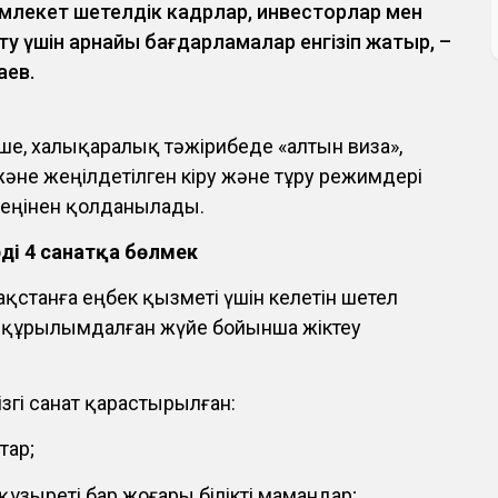
емлекет шетелдік кадрлар, инвесторлар мен
ту үшін арнайы бағдарламалар енгізіп жатыр, –
аев.
ше, халықаралық тәжірибеде «алтын виза»,
әне жеңілдетілген кіру және тұру режимдері
еңінен қолданылады.
рді 4 санатқа бөлмек
ақстанға еңбек қызметі үшін келетін шетел
і құрылымдалған жүйе бойынша жіктеу
гізгі санат қарастырылған:
тар;
 құзыреті бар жоғары білікті мамандар;