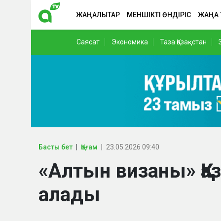
ЖАҢАЛЫҚТАР
МЕНШІКТІ ӨНДІРІС
ЖАҢА
Саясат
Экономика
Таза Қазақстан
Басты бет
Қоғам
23.05.2026 09:40
«Алтын визаны» Қа
алады