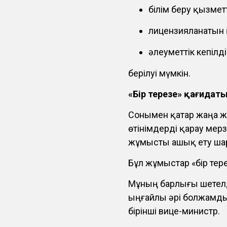
білім беру қызметт
лицензияланатын 
әлеуметтік кепілд
берілуі мүмкін.
«Бір терезе» қағидаты
Сонымен қатар жаңа жү
өтінімдерді қарау мер
жұмысты ашық ету ша
Бұл жұмыстар «бір те
Мұның барлығы шетелд
ыңғайлы әрі болжамды 
бірінші вице-министр.