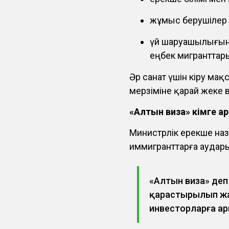
жұмыс берушілер т
үй шаруашылығынд
еңбек мигранттар
Әр санат үшін кіру мақс
мерзіміне қарай жеке в
«Алтын виза» кімге а
Министрлік ерекше наз
иммигранттарға аудар
«Алтын виза» деп
қарастырылып жат
инвесторларға ар