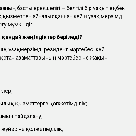
аның басты ерекшелігі – белгілі бір уақыт еңбек
 қызметпен айналысқаннан кейін ұзақ мерзімді
ту мүмкіндігі.
қандай жеңілдіктер беріледі?
ше, ұзақмерзімді резидент мәртебесі кей
ақстан азаматтарының мәртебесіне жақын
ктер;
ылық қызметтерге қолжетімділік;
ымын пайдалану;
жүйесіне қолжетімділік;