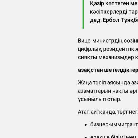
Қазір көптеген м
кәсіпкерлерді тар
деді Ербол Тұяқб
Вице-министрдің сөзін
цифрлық резиденттік ж
сияқты механизмдер к
Қазақстан шетелдікте
Жаңа тәсіл аясында Қаз
азаматтарын нақты әр
ұсынылып отыр.
Атап айтқанда, төрт не
бизнес-иммигрант
ерекше білімі мен