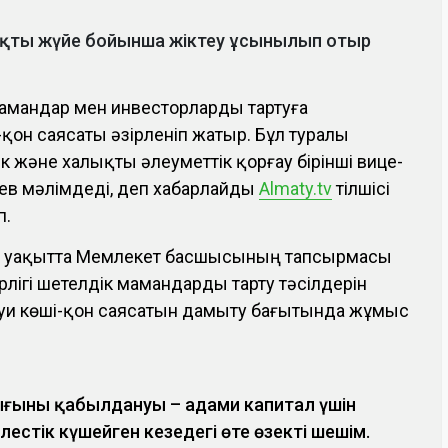
нақты жүйе бойынша жіктеу ұсынылып отыр
мамандар мен инвесторларды тартуға
-қон саясаты әзірленіп жатыр. Бұл туралы
к және халықты әлеуметтік қорғау бірінші вице-
ев мәлімдеді, деп хабарлайды
Аlmaty.tv
тілшісі
п.
гі уақытта Мемлекет басшысының тапсырмасы
лігі шетелдік мамандарды тарту тәсілдерін
ауи көші-қон саясатын дамыту бағытында жұмыс
ғының қабылдануы – адами капитал үшін
стік күшейген кезеңдегі өте өзекті шешім.