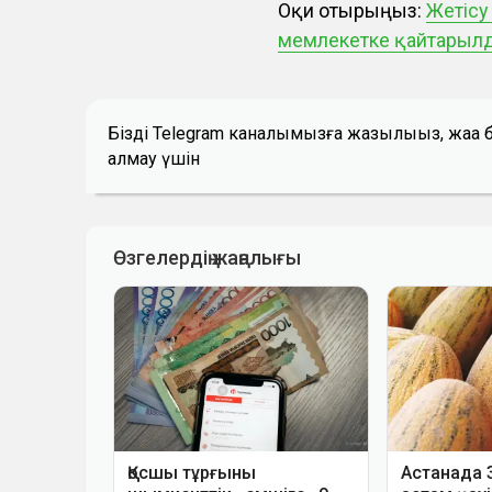
Оқи отырыңыз:
Жетісу
мемлекетке қайтарыл
Біздің Telegram каналымызға жазылыңыз, жаң
алмау үшін