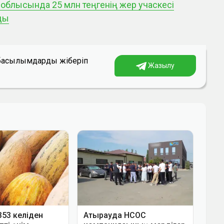
 облысында 25 млн теңгенің жер учаскесі
ды
а басылымдарды жіберіп
Жазылу