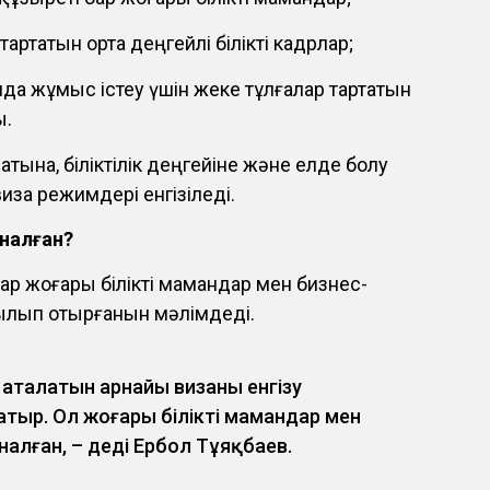
артатын орта деңгейлі білікті кадрлар;
а жұмыс істеу үшін жеке тұлғалар тартатын
ы.
атына, біліктілік деңгейіне және елде болу
иза режимдері енгізіледі.
рналған?
ар жоғары білікті мамандар мен бизнес-
ылып отырғанын мәлімдеді.
 аталатын арнайы визаны енгізу
ыр. Ол жоғары білікті мамандар мен
налған, – деді Ербол Тұяқбаев.