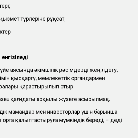
ері;
қызмет түрлеріне рұқсат;
іктер
 енгізіледі
йе аясында әкімшілік рәсімдерді жеңілдету,
зімін қысқарту, мемлекеттік органдармен
ралары қарастырылып отыр.
резе» қағидаты арқылы жүзеге асырылмақ.
ік мамандар мен инвесторлар үшін барынша
орта қалыптастыруға мүмкіндік береді, – деді