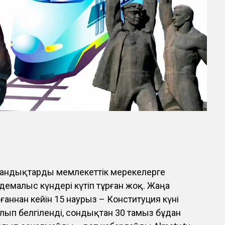
андықтарды мемлекеттік мерекелерге
емалыс күндері күтіп тұрған жоқ. Жаңа
аннан кейін 15 наурыз – Конституция күні
лып белгіленді, сондықтан 30 тамыз бұдан