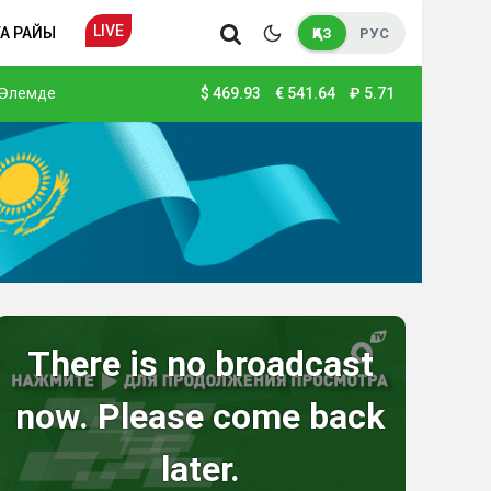
LIVE
А РАЙЫ
ҚАЗ
РУС
Әлемде
$
469.93
€
541.64
₽
5.71