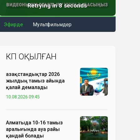
Эфирде
Мультфильмдер
КӨП ОҚЫЛҒАН
Қазақстандықтар 2026
жылдың тамыз айында
қалай демалады
10.08.2026 09:45
Алматыда 10-16 тамыз
аралығында ауа райы
қандай болады