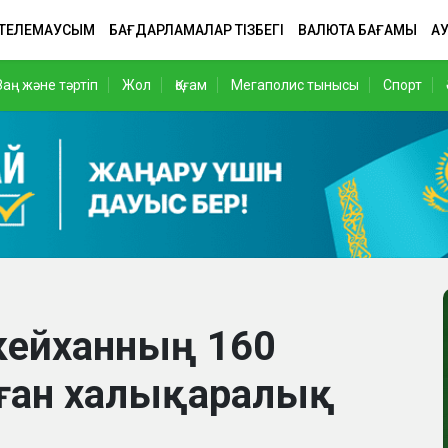
 ТЕЛЕМАУСЫМ
БАҒДАРЛАМАЛАР ТІЗБЕГІ
ВАЛЮТА БАҒАМЫ
АУ
Заң және тәртіп
Жол
Қоғам
Мегаполис тынысы
Спорт
өкейханның 160
ған халықаралық