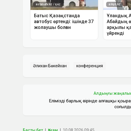
Әлихан Бөкейхан
конференция
Алдыңғы жаңалы
Еліміздің барлық өңірінде алғашқы қоңыра
соғылд
Басты бет
Қоғам
10.08.2026 09:45