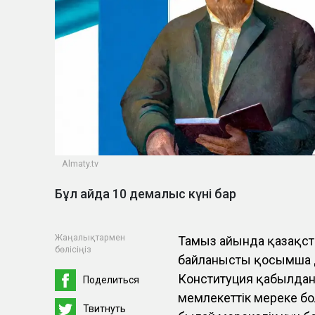
Almaty.tv
Бұл айда 10 демалыс күні бар
Жаңалықтармен
Тамыз айында қазақст
бөлісіңіз
байланысты қосымша д
Конституция қабылданғ
Поделиться
мемлекеттік мереке бо
Твитнуть