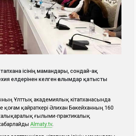
ітапхана ісінің мамандары, сондай-ақ
ехия елдерінен келген ғалымдар қатысты
сының Ұлттық академиялық кітапханасында
е қоғам қайраткері Әлихан Бөкейханның 160
халықаралық ғылыми-практикалық
 хабарлайды
Almaty.tv
.