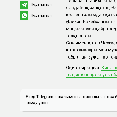
Іс-шараға тарихшылар, 
Поделиться
сондай-ақ Қазақстан, 
келген ғалымдар қат
Поделиться
Әлихан Бөкейханның 
маңызы мен қайраткер
талқылады.
Сонымен қатар Чехия,
кітапханалары мен муз
табылған құжаттар та
Оқи отырыңыз:
Кино өн
тың жобаларды ұсынб
Біздің Telegram каналымызға жазылыңыз, жаң
алмау үшін