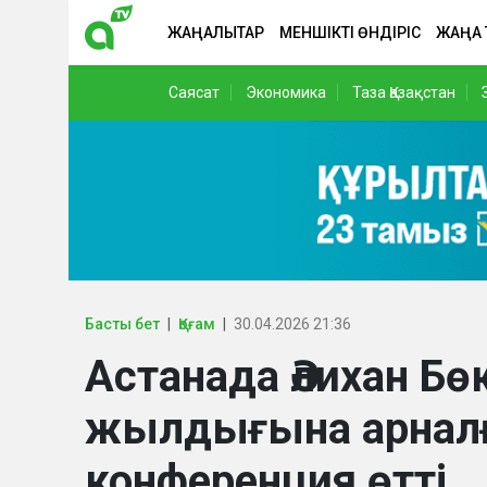
ЖАҢАЛЫҚТАР
МЕНШІКТІ ӨНДІРІС
ЖАҢА
Саясат
Экономика
Таза Қазақстан
Басты бет
Қоғам
30.04.2026 21:36
Астанада Әлихан Б
жылдығына арнал
конференция өтті