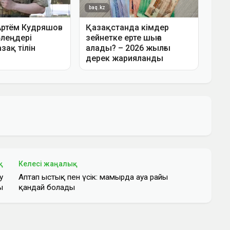
қ
Келесі жаңалық
у
Аптап ыстық пен үсік: мамырда ауа райы
ы
қандай болады