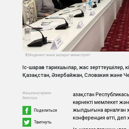
ҚР Мәдениет және ақпарат министрлігі
Іс-шараға тарихшылар, жас зерттеушілер, к
Қазақстан, Әзербайжан, Словакия және Ч
Жаңалықтармен
Қазақстан Республика
бөлісіңіз
көрнекті мемлекет жән
жылдығына арналған 
Поделиться
конференция өтті, деп
Твитнуть