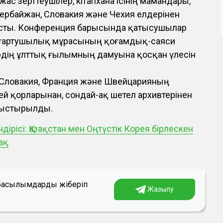
жас зерттеушілер, кітапхана ісінің мамандары,
Әзербайжан, Словакия және Чехия елдерінен
ысты. Конференция барысында қатысушылар
ағартушылық мұрасының қоғамдық-саяси
дің ұлттық ғылымның дамуына қосқан үлесін
 Словакия, Франция және Швейцарияның
ей қорларынан, сондай-ақ шетел архивтерінен
ныстырылды.
дірісі: Қазақстан мен Оңтүстік Корея бірлескен
ақ
а басылымдарды жіберіп
Жазылу