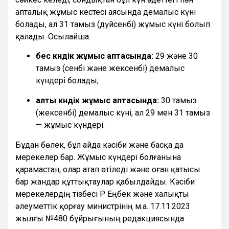
апталық жұмыс кестесі аясында демалыс күні
болады, ал 31 тамыз (дүйсенбі) жұмыс күні болып
қалады. Осылайша:
бес күндік жұмыс аптасында:
29 және 30
тамыз (сенбі және жексенбі) демалыс
күндері болады;
алты күндік жұмыс аптасында:
30 тамыз
(жексенбі) демалыс күні, ал 29 мен 31 тамыз
— жұмыс күндері.
Бұдан бөлек, бұл айда кәсіби және басқа да
мерекелер бар. Жұмыс күндері болғанына
қарамастан, олар атап өтіледі және оған қатысы
бар жандар құттықтаулар қабылдайды. Кәсіби
мерекелердің тізбесі ҚР Еңбек және халықты
әлеуметтік қорғау министрінің м.а. 17.11.2023
жылғы №480 бұйрығының редакциясында