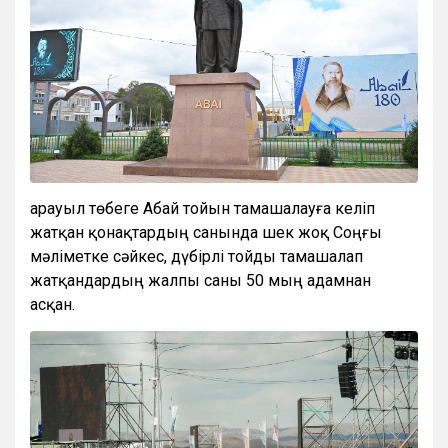
Қарауыл төбеге Абай тойын тамашалауға келіп
жатқан қонақтардың санында шек жоқ Соңғы
мәліметке сәйкес, дүбірлі тойды тамашалап
жатқандардың жалпы саны 50 мың адамнан
асқан.