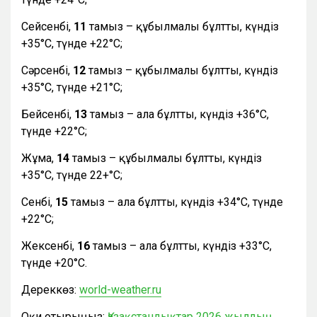
Сейсенбі,
11
тамыз – құбылмалы бұлтты, күндіз
+35°С, түнде +22°С;
Сәрсенбі,
12
тамыз – құбылмалы бұлтты, күндіз
+35°С, түнде +21°С;
Бейсенбі,
13
тамыз – ала бұлтты, күндіз +36°С,
түнде +22°С;
Жұма,
14
тамыз – құбылмалы бұлтты, күндіз
+35°С, түнде 22+°С;
Сенбі,
15
тамыз – ала бұлтты, күндіз +34°С, түнде
+22°С;
Жексенбі,
16
тамыз – ала бұлтты, күндіз +33°С,
түнде +20°С.
Дереккөз:
world-weather.ru
Оқи отырыңыз:
Қазақстандықтар 2026 жылдың