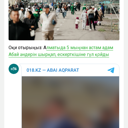
Оқи отырыңыз: А
лматыда 5 мыңнан астам адам
Абай әндерін шырқап, ескерткішіне гүл қойды