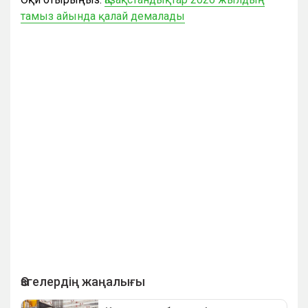
тамыз айында қалай демалады