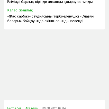
Еліміздің барлық өңірінде алғашқы қоңырау соғылды
Келесі жаңалық
«Жас сарбаз» студиясының тәрбиеленушісі «Славян
базары» байқауында екінші орынды иеленді
Басты бет
Ауа райы
09.08.2026 09:04