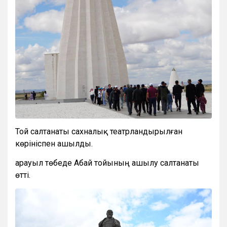
Той салтанаты сахналық театрландырылған
көрініспен ашылды.
Қарауыл төбеде Абай тойының ашылу салтанаты
өтті.