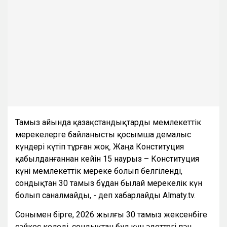
Тамыз айында қазақстандықтарды мемлекеттік
мерекелерге байланысты қосымша демалыс
күндері күтіп тұрған жоқ. Жаңа Конституция
қабылданғаннан кейін 15 наурыз – Конституция
күні мемлекеттік мереке болып белгіленді,
сондықтан 30 тамыз бұдан былай мерекелік күн
болып саналмайды, - деп хабарлайды Almaty.tv.
Сонымен бірге, 2026 жылғы 30 тамыз жексенбіге
сәйкес келеді, сондықтан бұл күн әдеттегі пән