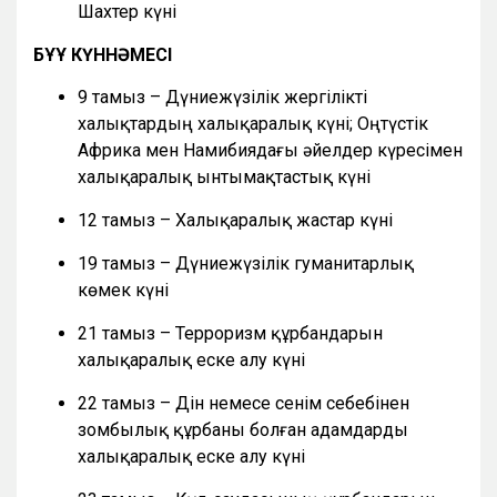
Шахтер күні
БҰҰ КҮННӘМЕСІ
9 тамыз – Дүниежүзілік жергілікті
халықтардың халықаралық күні; Оңтүстік
Африка мен Намибиядағы әйелдер күресімен
халықаралық ынтымақтастық күні
12 тамыз – Халықаралық жастар күні
19 тамыз – Дүниежүзілік гуманитарлық
көмек күні
21 тамыз – Терроризм құрбандарын
халықаралық еске алу күні
22 тамыз – Дін немесе сенім себебінен
зомбылық құрбаны болған адамдарды
халықаралық еске алу күні