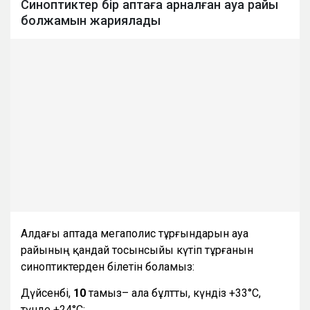
Синоптиктер бір аптаға арналған ауа райы
болжамын жариялады
Алдағы аптада мегаполис тұрғындарын ауа
райының қандай тосынсыйы күтіп тұрғанын
синоптиктерден білетін боламыз:
Дүйсенбі,
10
тамыз– ала бұлтты, күндіз +33°С,
түнде +24°С;