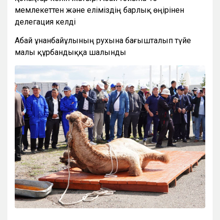
мемлекеттен және еліміздің барлық өңірінен
делегация келді
Абай Құнанбайұлының рухына бағышталып түйе
малы құрбандыққа шалынды