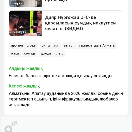
прогноз погоды
синоптики
август
температура в Алматы
жара
солнце
дождь
лето
Алдыңғы жаңалық
Еліміздің барлық өңірінде алғашқы қоңырау соғылды
Келесі жаңалық
Алматының Алатау ауданында 2026 жылдың соңына дейін
төрт мектеп ашылып, ірі инфрақұрылымдық жобалар
аяқталады