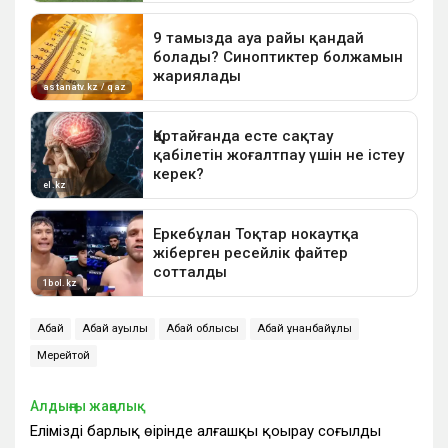
Абай
Абай ауылы
Абай облысы
Абай Құнанбайұлы
Мерейтой
Алдыңғы жаңалық
Еліміздің барлық өңірінде алғашқы қоңырау соғылды