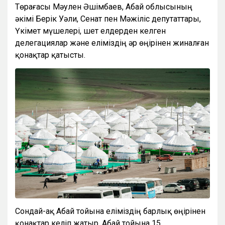
Төрағасы Мәулен Әшімбаев, Абай облысының
әкімі Берік Уәли, Сенат пен Мәжіліс депутаттары,
Үкімет мүшелері, шет елдерден келген
делегациялар және еліміздің әр өңірінен жиналған
қонақтар қатысты.
Сондай-ақ Абай тойына еліміздің барлық өңірінен
қонақтар келіп жатыр. Абай тойына 15