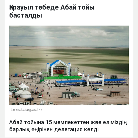
Қарауыл төбеде Абай тойы
басталды
t.me/abaiaqparatkz
Абай тойына 15 мемлекеттен және еліміздің
барлық өңірінен делегация келді