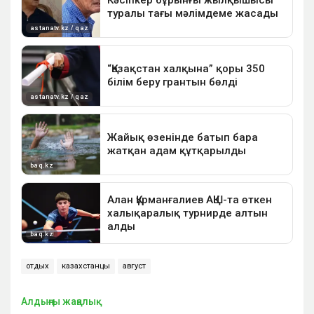
отдых
казахстанцы
август
Алдыңғы жаңалық