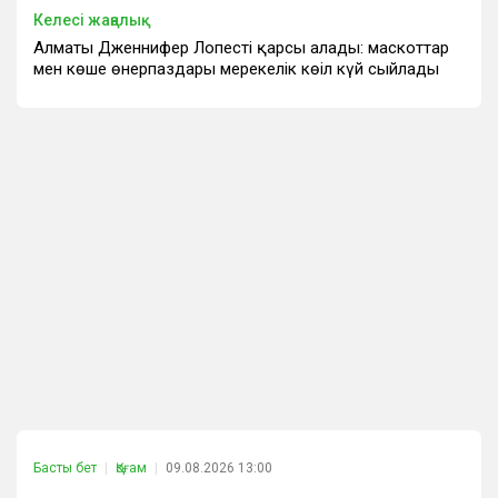
Келесі жаңалық
Алматы Дженнифер Лопесті қарсы алады: маскоттар
мен көше өнерпаздары мерекелік көңіл күй сыйлады
Басты бет
Қоғам
09.08.2026 13:00