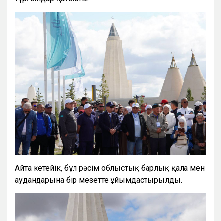
Айта кетейік, бұл рәсім облыстық барлық қала мен
аудандарына бір мезетте ұйымдастырылды.