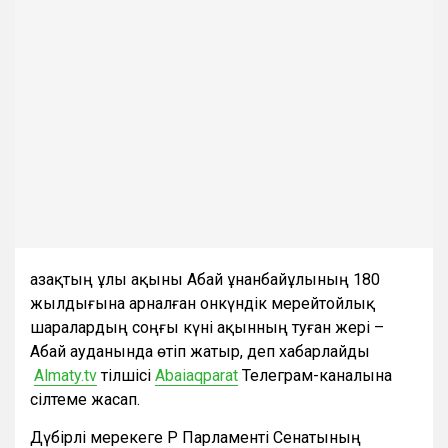
Қазақтың ұлы ақыны Абай Құнанбайұлының 180
жылдығына арналған онкүндік мерейтойлық
шаралардың соңғы күні ақынның туған жері –
Абай ауданында өтіп жатыр, деп хабарлайды
Аlmaty.tv
тілшісі
Аbaiaqparat
Телеграм-каналына
сілтеме жасап.
Дүбірлі мерекеге ҚР Парламенті Сенатының