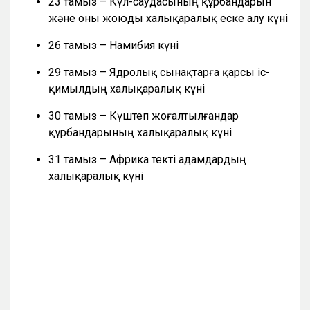
23 тамыз – Күл-саудасының құрбандарын
және оны жоюды халықаралық еске алу күні
26 тамыз – Намибия күні
29 тамыз – Ядролық сынақтарға қарсы іс-
қимылдың халықаралық күні
30 тамыз – Күштеп жоғалтылғандар
құрбандарының халықаралық күні
31 тамыз – Африка текті адамдардың
халықаралық күні