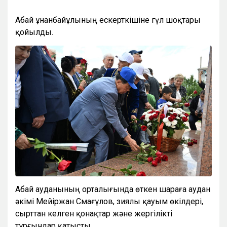
Абай Құнанбайұлының ескерткішіне гүл шоқтары
қойылды.
Абай ауданының орталығында өткен шараға аудан
әкімі Мейіржан Смағұлов, зиялы қауым өкілдері,
сырттан келген қонақтар және жергілікті
тұрғындар қатысты.