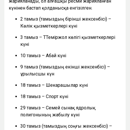
жарияланады, ол алғашқы ресми жарияланған
күнінен бастап қолданысқа енгізілген.
2 тамыз (тамыздың бірінші жексенбісі) –
Көлік қызметкерлері күні
3 тамыз – ТТеміржол көлігі қызметкерлері
күні
10 тамыз – Абай күні
9 тамыз (тамыздың екінші жексенбісі) –
Құрылысшы күн
18 тамыз – Шекарашылар күні
18 тамыз – Спорт күні
29 тамыз – Семей сынақ ядролық
полигонының жабылу күні
30 тамыз (тамыздың соңғы жексенбісі) –