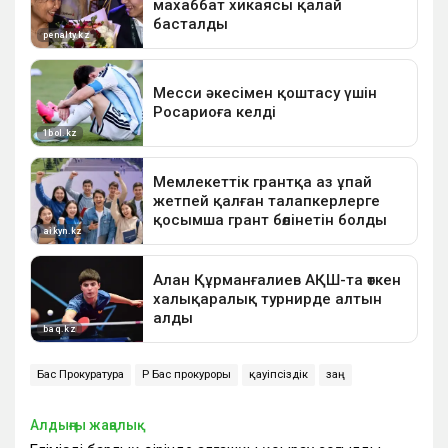
Бас Прокуратура
ҚР Бас прокуроры
қауіпсіздік
заң
Алдыңғы жаңалық