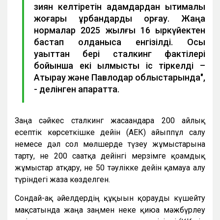
зиян келтіретін адамдардан ықтималы
жоғары құрбандарды қорғау. Жаңа
нормалар 2025 жылғы 16 қыркүйектен
бастап қолданысқа енгізілді. Осы
уақыттан бері сталкинг фактілері
бойынша екі қылмыстық іс тіркелді –
Атырау және Павлодар облыстарында",
- делінген ақпаратта.
Заңға сәйкес сталкинг жасағандарға 200 айлық
есептік көрсеткішке дейін (АЕК) айыппұл салу
немесе дәл сол мөлшерде түзеу жұмыстарына
тарту, не 200 сағатқа дейінгі мерзімге қоғамдық
жұмыстар атқару, не 50 тәулікке дейін қамауға алу
түріндегі жаза көзделген.
Сондай-ақ әйелдердің құқығын қорғауды күшейту
мақсатында жаңа заңмен неке қиюға мәжбүрлеу