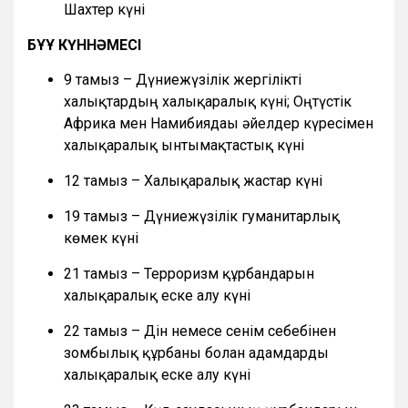
Шахтер күні
БҰҰ КҮННӘМЕСІ
9 тамыз – Дүниежүзілік жергілікті
халықтардың халықаралық күні; Оңтүстік
Африка мен Намибиядағы әйелдер күресімен
халықаралық ынтымақтастық күні
12 тамыз – Халықаралық жастар күні
19 тамыз – Дүниежүзілік гуманитарлық
көмек күні
21 тамыз – Терроризм құрбандарын
халықаралық еске алу күні
22 тамыз – Дін немесе сенім себебінен
зомбылық құрбаны болған адамдарды
халықаралық еске алу күні