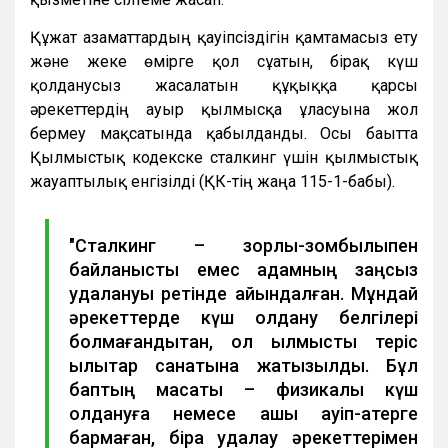
Құжат азаматтардың қауіпсіздігін қамтамасыз ету
және жеке өмірге қол сұғатын, бірақ күш
қолданусыз жасалатын құқыққа қарсы
әрекеттердің ауыр қылмысқа ұласуына жол
бермеу мақсатында қабылданды. Осы бағытта
Қылмыстық кодекске сталкинг үшін қылмыстық
жауаптылық енгізілді (ҚК-тің жаңа 115-1-бабы).
"Сталкинг – зорлық-зомбылықпен
байланысты емес адамның заңсыз
қудалануы ретінде айқындалған. Мұндай
әрекеттерде күш қолдану белгілері
болмағандықтан, ол қылмыстық теріс
қылықтар санатына жатқызылды. Бұл
баптың мақсаты – физикалық күш
қолдануға немесе ашық қауіп-қатерге
бармаған, бірақ қудалау әрекеттерімен