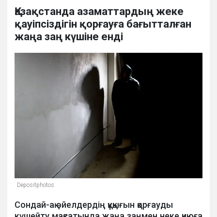
Қазақстанда азаматтардың жеке
қауіпсіздігін қорғауға бағытталған
жаңа заң күшіне енді
Depositphotos
Сондай-ақ әйелдердің құқығын қорғауды
күшейту мақсатында жаңа заңмен неке қиюға