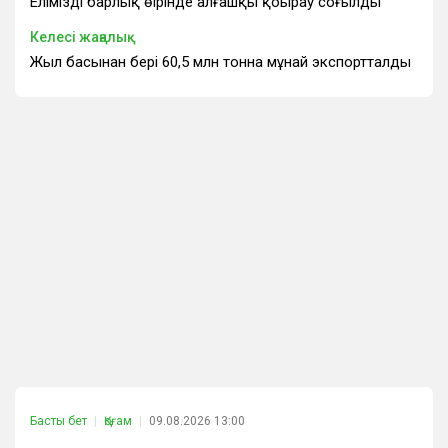
Еліміздің барлық өңірінде алғашқы қоңырау соғылды
Келесі жаңалық
Жыл басынан бері 60,5 млн тонна мұнай экспортталды
Басты бет
Қоғам
09.08.2026 13:00