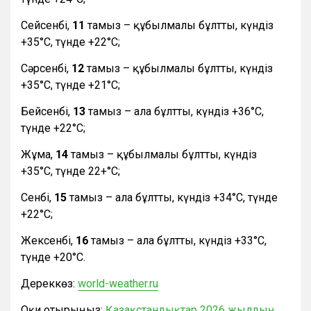
Сейсенбі,
11
тамыз – құбылмалы бұлтты, күндіз
+35°С, түнде +22°С;
Сәрсенбі,
12
тамыз – құбылмалы бұлтты, күндіз
+35°С, түнде +21°С;
Бейсенбі,
13
тамыз – ала бұлтты, күндіз +36°С,
түнде +22°С;
Жұма,
14
тамыз – құбылмалы бұлтты, күндіз
+35°С, түнде 22+°С;
Сенбі,
15
тамыз – ала бұлтты, күндіз +34°С, түнде
+22°С;
Жексенбі,
16
тамыз – ала бұлтты, күндіз +33°С,
түнде +20°С.
Дереккөз:
world-weather.ru
Оқи отырыңыз:
Қазақстандықтар 2026 жылдың