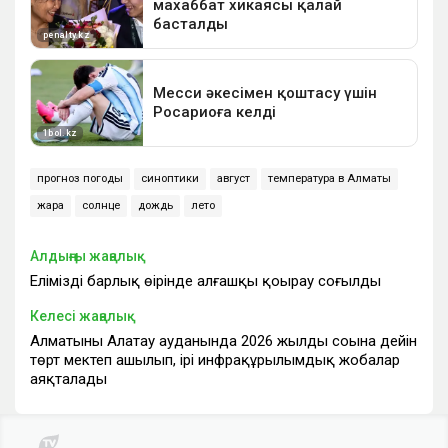
прогноз погоды
синоптики
август
температура в Алматы
жара
солнце
дождь
лето
Алдыңғы жаңалық
Еліміздің барлық өңірінде алғашқы қоңырау соғылды
Келесі жаңалық
Алматының Алатау ауданында 2026 жылдың соңына дейін
төрт мектеп ашылып, ірі инфрақұрылымдық жобалар
аяқталады