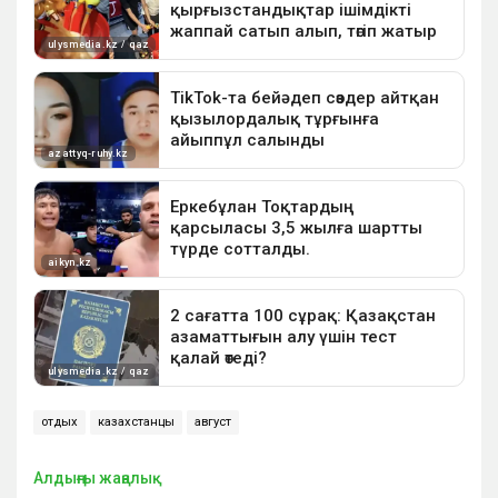
отдых
казахстанцы
август
Алдыңғы жаңалық