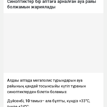
Синоптиктер бір аптаға арналған ауа райы
болжамын жариялады
Алдағы аптада мегаполис тұрғындарын ауа
райының қандай тосынсыйы күтіп тұрғанын
синоптиктерден білетін боламыз:
Дүйсенбі,
10
тамыз– ала бұлтты, күндіз +33°С,
түнде +24°С;