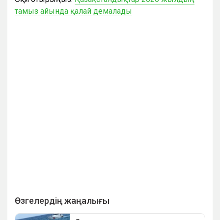
тамыз айында қалай демалады