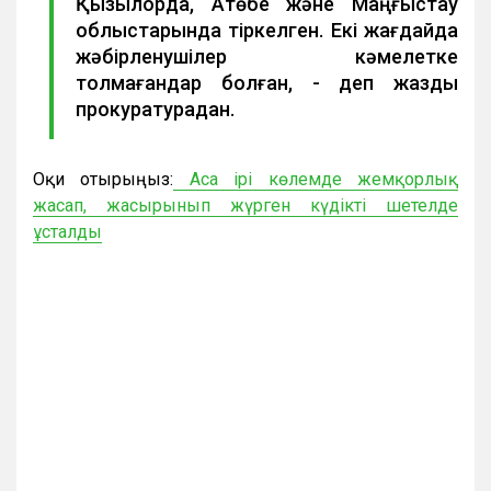
Қызылорда, Ақтөбе және Маңғыстау
облыстарында тіркелген. Екі жағдайда
жәбірленушілер кәмелетке
толмағандар болған, - деп жазды
прокуратурадан.
Оқи отырыңыз:
Аса ірі көлемде жемқорлық
жасап, жасырынып жүрген күдікті шетелде
ұсталды