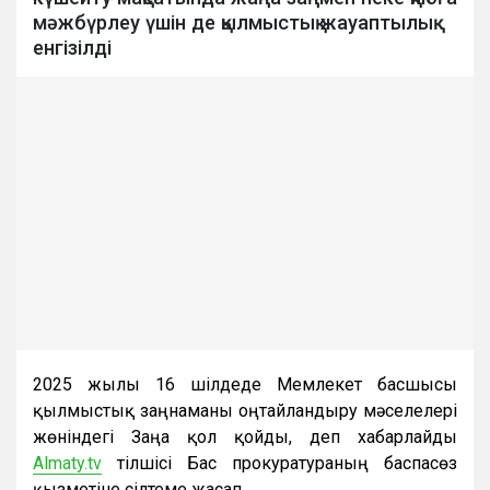
мәжбүрлеу үшін де қылмыстық жауаптылық
енгізілді
2025 жылғы 16 шілдеде Мемлекет басшысы
қылмыстық заңнаманы оңтайландыру мәселелері
жөніндегі Заңға қол қойды, деп хабарлайды
Almaty.tv
тілшісі Бас прокуратураның баспасөз
қызметіне сілтеме жасап.