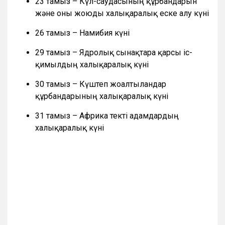
23 тамыз – Күл-саудасының құрбандарын
және оны жоюды халықаралық еске алу күні
26 тамыз – Намибия күні
29 тамыз – Ядролық сынақтарға қарсы іс-
қимылдың халықаралық күні
30 тамыз – Күштеп жоғалтылғандар
құрбандарының халықаралық күні
31 тамыз – Африка текті адамдардың
халықаралық күні