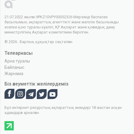
21.07.2022 жылғы №KZ10VPY00052326 Мерзімді баспасөз
басылымын, ақпараттық агенттікті және желілік басылымды
есепке қою туралы куәлігі, ҚР Ақпарат және қоғамдық даму
министрлігінің Ақпарат комитетімен берілген.
© 2026 . Барлық құқықтар сақталған
Телеарнасы
Арна туралы
Байланыс
Жарнама
Біз әлеуметтік желілердеміз
Бұл интернет-ресурстың ақпараттық өнімдері 18 жастан асқан
адамдарға арналған.