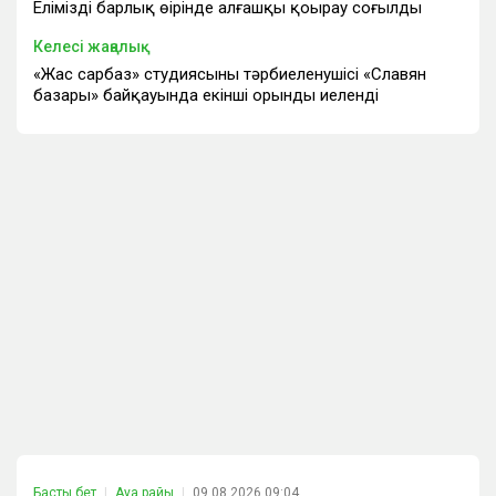
Еліміздің барлық өңірінде алғашқы қоңырау соғылды
Келесі жаңалық
«Жас сарбаз» студиясының тәрбиеленушісі «Славян
базары» байқауында екінші орынды иеленді
Басты бет
Ауа райы
09.08.2026 09:04