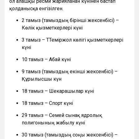
ол алғашқы ресми жарияланған күнінен бастап
қолданысқа енгізілген.
2 тамыз (тамыздың бірінші жексенбісі) –
Көлік қызметкерлері күні
3 тамыз – ТТеміржол көлігі қызметкерлері
күні
10 тамыз – Абай күні
9 тамыз (тамыздың екінші жексенбісі) –
Құрылысшы күн
18 тамыз – Шекарашылар күні
18 тамыз – Спорт күні
29 тамыз – Семей сынақ ядролық
полигонының жабылу күні
30 тамыз (тамыздың соңғы жексенбісі) –