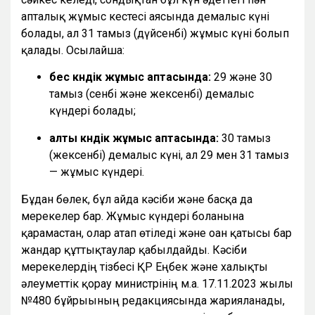
апталық жұмыс кестесі аясында демалыс күні
болады, ал 31 тамыз (дүйсенбі) жұмыс күні болып
қалады. Осылайша:
бес күндік жұмыс аптасында:
29 және 30
тамыз (сенбі және жексенбі) демалыс
күндері болады;
алты күндік жұмыс аптасында:
30 тамыз
(жексенбі) демалыс күні, ал 29 мен 31 тамыз
— жұмыс күндері.
Бұдан бөлек, бұл айда кәсіби және басқа да
мерекелер бар. Жұмыс күндері болғанына
қарамастан, олар атап өтіледі және оған қатысы бар
жандар құттықтаулар қабылдайды. Кәсіби
мерекелердің тізбесі ҚР Еңбек және халықты
әлеуметтік қорғау министрінің м.а. 17.11.2023 жылғы
№480 бұйрығының редакциясында жарияланады,