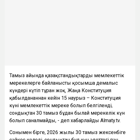
Тамыз айында қазақстандықтарды мемлекеттік
мерекелерге байланысты қосымша демалыс
күндері күтіп тұрған жоқ. Жаңа Конституция
қабылданғаннан кейін 15 наурыз – Конституция
күні мемлекеттік мереке болып белгіленді,
сондықтан 30 тамыз бұдан былай мерекелік күн
болып саналмайды, - деп хабарлайды Almaty.tv.
Сонымен бірге, 2026 жылғы 30 тамыз жексенбіге
сәйкес келеді, сондықтан бұл күн әдеттегі пән