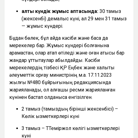
алты күндік жұмыс аптасында:
30 тамыз
(жексенбі) демалыс күні, ал 29 мен 31 тамыз
— жұмыс күндері.
Бұдан бөлек, бұл айда кәсіби және басқа да
мерекелер бар. Жұмыс күндері болғанына
қарамастан, олар атап өтіледі және оған қатысы бар
жандар құттықтаулар қабылдайды. Кәсіби
мерекелердің тізбесі ҚР Еңбек және халықты
әлеуметтік қорғау министрінің м.а. 17.11.2023
жылғы №480 бұйрығының редакциясында
жарияланады, ол алғашқы ресми жарияланған
күнінен бастап қолданысқа енгізілген.
2 тамыз (тамыздың бірінші жексенбісі) –
Көлік қызметкерлері күні
3 тамыз – ТТеміржол көлігі қызметкерлері
күні