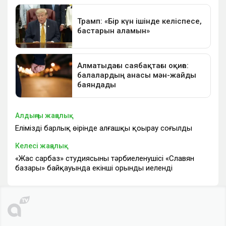
Алдыңғы жаңалық
Еліміздің барлық өңірінде алғашқы қоңырау соғылды
Келесі жаңалық
«Жас сарбаз» студиясының тәрбиеленушісі «Славян
базары» байқауында екінші орынды иеленді