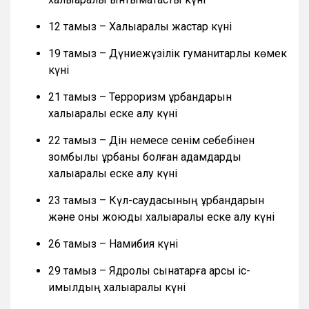
12 тамыз – Халықаралық жастар күні
19 тамыз – Дүниежүзілік гуманитарлық көмек
күні
21 тамыз – Терроризм құрбандарын
халықаралық еске алу күні
22 тамыз – Дін немесе сенім себебінен
зомбылық құрбаны болған адамдарды
халықаралық еске алу күні
23 тамыз – Күл-саудасының құрбандарын
және оны жоюды халықаралық еске алу күні
26 тамыз – Намибия күні
29 тамыз – Ядролық сынақтарға қарсы іс-
қимылдың халықаралық күні