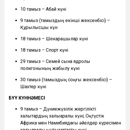
10 тамыз – Абай күні
9 тамыз (тамыздың екінші жексенбісі) –
Құрылысшы күн
18 тамыз – Шекарашылар күні
18 тамыз – Спорт күні
29 тамыз – Семей сынақ ядролық
полигонының жабылу күні
30 тамыз (тамыздың соңғы жексенбісі) –
Шахтер күні
БҰҰ КҮННӘМЕСІ
9 тамыз – Дүниежүзілік жергілікті
халықтардың халықаралық күні; Оңтүстік
Африка мен Намибиядағы әйелдер күресімен
халықаралық ынтымақтастық күні