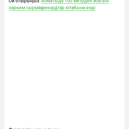
Оқи отырыңыз:
Алматыда 100 метрден асатын
көркем сырмақ рекордтар кітабына енді