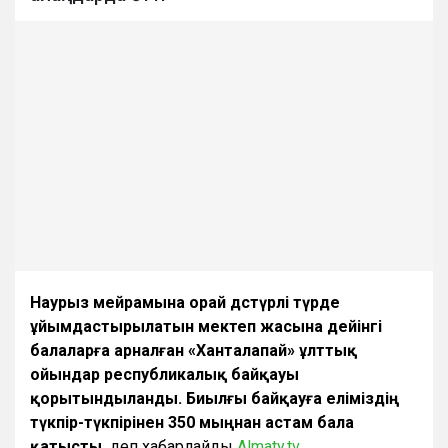
Наурыз мейрамына орай дәстүрлі түрде
ұйымдастырылатын мектеп жасына дейінгі
балаларға арналған «Ханталапай» ұлттық
ойындар республикалық байқауы
қорытындыланды. Биылғы байқауға еліміздің
түкпір-түкпірінен 350 мыңнан астам бала
қатысты,
деп хабарлайды
Almaty.tv
.