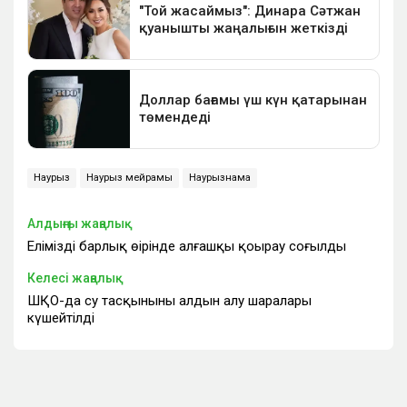
Наурыз
Наурыз мейрамы
Наурызнама
Алдыңғы жаңалық
Еліміздің барлық өңірінде алғашқы қоңырау соғылды
Келесі жаңалық
ШҚО-да су тасқынының алдын алу шаралары
күшейтілді