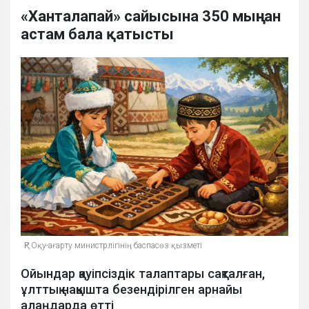
«Ханталапай» сайысына 350 мыңнан
астам бала қатысты
ҚР Оқу-ағарту министрлігінің баспасөз қызметі
Ойындар қауіпсіздік талаптары сақталған,
ұлттық нақышта безендірілген арнайы
алаңдарда өтті