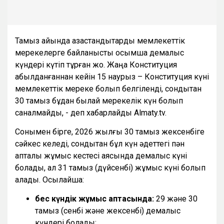
Тамыз айында қазақстандықтарды мемлекеттік
мерекелерге байланысты қосымша демалыс
күндері күтіп тұрған жоқ. Жаңа Конституция
қабылданғаннан кейін 15 наурыз – Конституция күні
мемлекеттік мереке болып белгіленді, сондықтан
30 тамыз бұдан былай мерекелік күн болып
саналмайды, - деп хабарлайды Almaty.tv.
Сонымен бірге, 2026 жылғы 30 тамыз жексенбіге
сәйкес келеді, сондықтан бұл күн әдеттегі пән
апталық жұмыс кестесі аясында демалыс күні
болады, ал 31 тамыз (дүйсенбі) жұмыс күні болып
қалады. Осылайша:
бес күндік жұмыс аптасында:
29 және 30
тамыз (сенбі және жексенбі) демалыс
күндері болады;