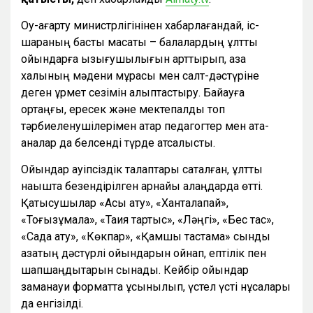
Оқу-ағарту министрлігінінен хабарлағандай, іс-
шараның басты мақсаты – балалардың ұлттық
ойындарға қызығушылығын арттырып, қазақ
халқының мәдени мұрасы мен салт-дәстүріне
деген құрмет сезімін қалыптастыру. Байқауға
ортаңғы, ересек және мектепалды топ
тәрбиеленушілерімен қатар педагогтер мен ата-
аналар да белсенді түрде атсалысты.
Ойындар қауіпсіздік талаптары сақталған, ұлттық
нақышта безендірілген арнайы алаңдарда өтті.
Қатысушылар «Асық ату», «Ханталапай»,
«Тоғызқұмалақ», «Тақия тартыс», «Ләңгі», «Бес тас»,
«Садақ ату», «Көкпар», «Қамшы тастамақ» сынды
қазақтың дәстүрлі ойындарын ойнап, ептілік пен
шапшаңдықтарын сынады. Кейбір ойындар
заманауи форматта ұсынылып, үстел үсті нұсқалары
да енгізілді.