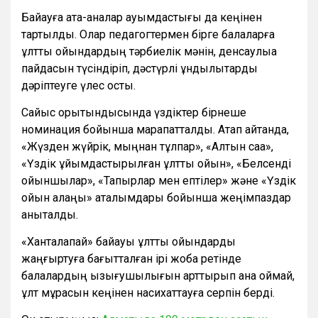
Байқауға ата-аналар қауымдастығы да кеңінен
тартылды. Олар педагогтермен бірге балаларға
ұлттық ойындардың тәрбиелік мәнін, денсаулыққа
пайдасын түсіндіріп, дәстүрлі құндылықтарды
дәріптеуге үлес қосты.
Сайыс қорытындысында үздіктер бірнеше
номинация бойынша марапатталды. Атап айтқанда,
«Жүзден жүйрік, мыңнан тұлпар», «Алтын сақа»,
«Үздік ұйымдастырылған ұлттық ойын», «Белсенді
ойыншылар», «Тапқырлар мен ептілер» және «Үздік
ойын алаңы» аталымдары бойынша жеңімпаздар
анықталды.
«Ханталапай» байқауы ұлттық ойындарды
жаңғыртуға бағытталған ірі жоба ретінде
балалардың қызығушылығын арттырып қана қоймай,
ұлт мұрасын кеңінен насихаттауға серпін берді.