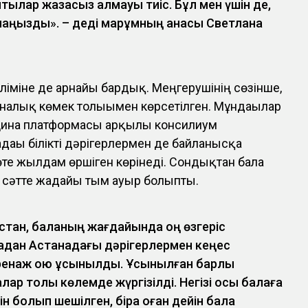
тылар жазасыз қалмауы тиіс. Бұл мен үшін де,
 маңызды». – деді марқұмның анасы Светлана
ліміне де арнайы бардық. Меңгерушінің сөзінше,
налық көмек толығымен көрсетілген. Мұндағылар
цина платформасы арқылы консилиум
ағы білікті дәрігерлермен де байланысқа
те жылдам өршіген көрінеді. Сондықтан бала
н сәтте жағдайы тым ауыр болыпты.
стан, баланың жағдайында оң өзгеріс
адан Астанадағы дәрігерлермен кеңес
 дренаж қою ұсынылды. Ұсынылған барлық
ар толық көлемде жүргізілді. Негізі осы балаға
н болып шешілген, бірақ оған дейін бала