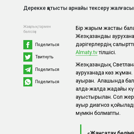
Дерекке қатысты арнайы тексеру жалғас
Жаңалықтармен
Бір жарым жастағы бал
бөлісіңіз
Жезқазғандағы аурухан
дәрігерлердің салғырт
Поделиться
Almaty.tv
тілшісі.
Твитнуть
Жезқазғандық Светлан
Поделиться
ауруханада көз жұмға
ауырған. Алғашында бала
Поделиться
алда-жалда жағдайы күр
ауыстырылған. Сол жер
ауыр диагноз қойылады
мүмкін болмапты.
«Жансақтау бөлім