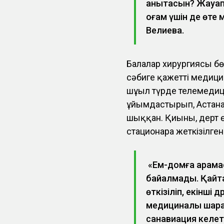
анықтасын? Жауап
қоғам үшін де өте
Велиева.
Балалар хирургиясы бө
сәбиге қажетті медици
шұғыл түрде телемеди
ұйымдастырып, Астанад
шыққан. Қиыны, дерт ө
стационарға жеткізілге
«Ем-домға қарама
байқалмады. Қайт
өткізіліп, екінші
медициналық шарал
санавиация келеті