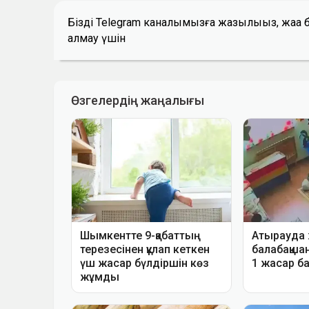
Біздің Telegram каналымызға жазылыңыз, жаң
алмау үшін