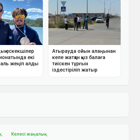
қ
Келесі жаңалық