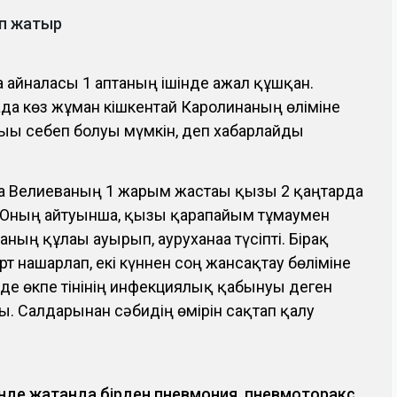
ып жатыр
а айналасы 1 аптаның ішінде ажал құшқан.
ада көз жұмған кішкентай Каролинаның өліміне
тығы себеп болуы мүмкін, деп хабарлайды
а Велиеваның 1 жарым жастағы қызы 2 қаңтарда
н. Оның айтуынша, қызы қарапайым тұмаумен
ның құлағы ауырып, ауруханаға түсіпті. Бірақ
т нашарлап, екі күннен соң жансақтау бөліміне
де өкпе тінінің инфекциялық қабынуы деген
. Салдарынан сәбидің өмірін сақтап қалу
інде жатқанда бірден пневмония, пневмоторакс