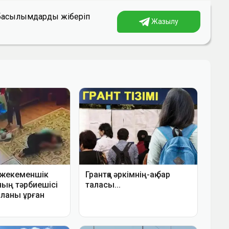
а басылымдарды жіберіп
Жазылу