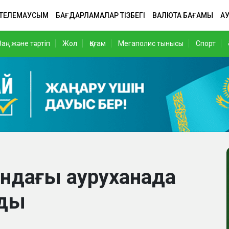
 ТЕЛЕМАУСЫМ
БАҒДАРЛАМАЛАР ТІЗБЕГІ
ВАЛЮТА БАҒАМЫ
АУ
Заң және тәртіп
Жол
Қоғам
Мегаполис тынысы
Спорт
ғандағы ауруханада
мды