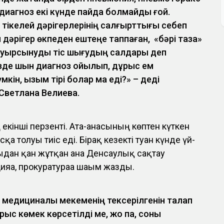
й диагноз екі күнде пайда болмайды ғой.
 тікелей дәрігерлерінің салғырттығы себеп
 дәрігер өкпеден ештеңе таппаған, «бәрі таза»
н ауырсынуды тіс шығудың салдары деп
езде шын диагноз қойылып, дұрыс ем
кін, қызым тірі болар ма еді?» – деді
Светлана Велиева.
екінші перзенті. Ата-анасының көптен күткен
сқа толуы тиіс еді. Бірақ кезекті туған күнде үй-
йғыдан қан жұтқан ана Денсаулық сақтау
яға, прокуратураға шағым жазды.
қ медициналық мекеменің тексерілгенін талап
рыс көмек көрсетілді ме, жоқ па, соны