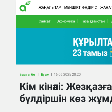
ЖАҢАЛЫҚТАР
МЕНШІКТІ ӨНДІРІС
ЖАҢА
Саясат
Экономика
Таза Қазақстан
Басты бет
Қоғам
16.06.2025 20:20
Кім кінәлі: Жезқаз
бүлдіршін көз жұ