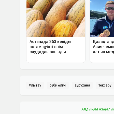
Ұлытау
сәби өлімі
аурухана
тексеру
Алдыңғы жаңалы