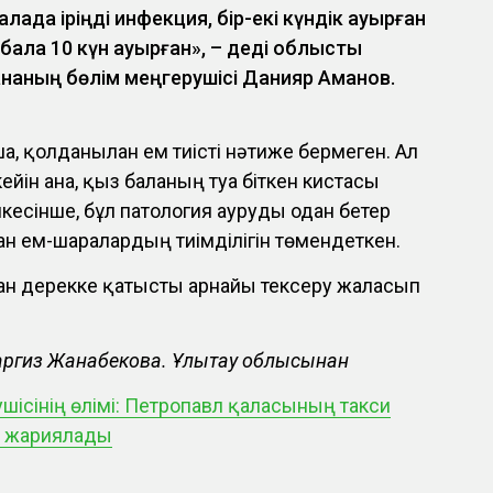
ада іріңді инфекция, бір-екі күндік ауырған
 бала 10 күн ауырған», – деді облыстық
наның бөлім меңгерушісі Данияр Аманов.
, қолданылған ем тиісті нәтиже бермеген. Ал
йін ғана, қыз баланың туа біткен кистасы
йкесінше, бұл патология ауруды одан бетер
н ем-шаралардың тиімділігін төмендеткен.
алған дерекке қатысты арнайы тексеру жалғасып
Наргиз Жанабекова. Ұлытау облысынан
ушісінің өлімі: Петропавл қаласының такси
н жариялады