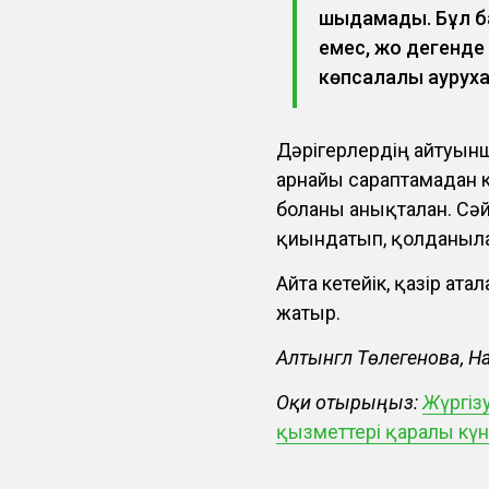
шыдамады. Бұл бал
емес, жоқ дегенде
көпсалалы ауруха
Дәрігерлердің айтуынша
арнайы сараптамадан ке
болғаны анықталған. Сә
қиындатып, қолданылға
Айта кетейік, қазір ат
жатыр.
Алтынгүл Төлегенова, 
Оқи отырыңыз:
Ж
үргіз
қызметтері қаралы кү