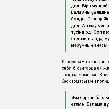
деді. Бірақ мұнда
Баламның өліміне
болды. Оған дейін
деді. Ал қызу ме
түсіндірді. Сол к
қолданылғанда, мүм
марқұмның анасы 
Каролина – отбасының 
сәбиі 6 қаңтарда екі жа
іші қара жамылған. Қа
басқармасы мен полици
«Біз барған барлы
етемін. Балама дұ