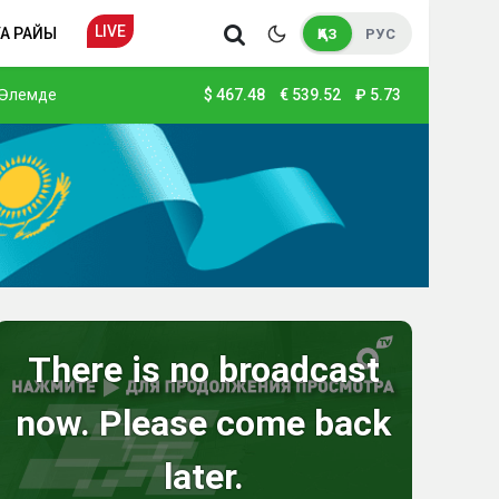
LIVE
А РАЙЫ
ҚАЗ
РУС
Әлемде
$
467.48
€
539.52
₽
5.73