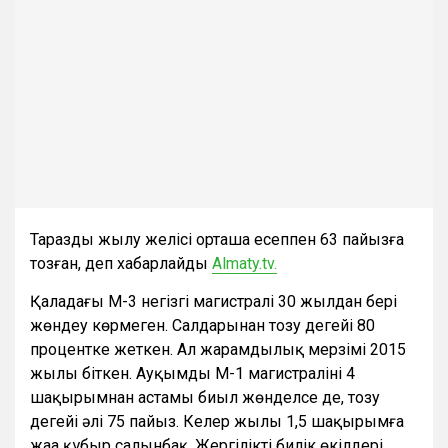
Тараздың жылу желісі орташа есеппен 63 пайызға
тозған, деп хабарлайды
Almaty.tv.
Қаладағы М-3 негізгі магистралі 30 жылдан бері
жөндеу көрмеген. Салдарынан тозу деңгейі 80
процентке жеткен. Ал жарамдылық мерзімі 2015
жылы біткен. Ауқымды М-1 магистралінің 4
шақырымнан астамы биыл жөнделсе де, тозу
деңгейі әлі 75 пайыз. Келер жылы 1,5 шақырымға
жаңа құбыр салынбақ. Жергілікті билік өкілдері