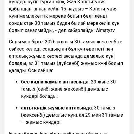
күндері күтіп тұрған жоқ. Жаңа Конституция
қабылданғаннан кейін 15 наурыз – Конституция
күні мемлекеттік мереке болып белгіленді,
сондықтан 30 тамыз бұдан былай мерекелік күн
болып саналмайды, - деп хабарлайды Almaty.tv.
Сонымен бірге, 2026 жылғы 30 тамыз жексенбіге
сәйкес келеді, сондықтан бұл күн әдеттегі пән
апталық жұмыс кестесі аясында демалыс күні
болады, ал 31 тамыз (дүйсенбі) жұмыс күні болып
қалады. Осылайша:
бес күндік жұмыс аптасында:
29 және 30
тамыз (сенбі және жексенбі) демалыс
күндері болады;
алты күндік жұмыс аптасында:
30 тамыз
(жексенбі) демалыс күні, ал 29 мен 31 тамыз
— жұмыс күндері.
Бұдан бөлек, бұл айда кәсіби және басқа да