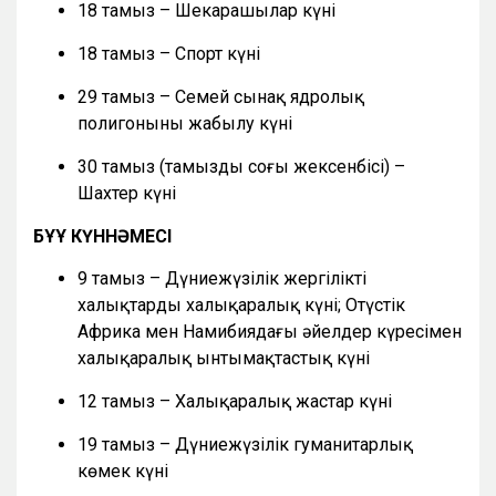
18 тамыз – Шекарашылар күні
18 тамыз – Спорт күні
29 тамыз – Семей сынақ ядролық
полигонының жабылу күні
30 тамыз (тамыздың соңғы жексенбісі) –
Шахтер күні
БҰҰ КҮННӘМЕСІ
9 тамыз – Дүниежүзілік жергілікті
халықтардың халықаралық күні; Оңтүстік
Африка мен Намибиядағы әйелдер күресімен
халықаралық ынтымақтастық күні
12 тамыз – Халықаралық жастар күні
19 тамыз – Дүниежүзілік гуманитарлық
көмек күні