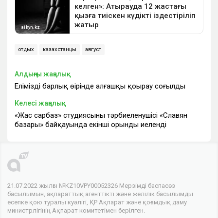
отдых
казахстанцы
август
Алдыңғы жаңалық
Еліміздің барлық өңірінде алғашқы қоңырау соғылды
Келесі жаңалық
«Жас сарбаз» студиясының тәрбиеленушісі «Славян
базары» байқауында екінші орынды иеленді
21.07.2022 жылғы №KZ10VPY00052326 Мерзімді баспасөз
басылымын, ақпараттық агенттікті және желілік басылымды
есепке қою туралы куәлігі, ҚР Ақпарат және қоғамдық даму
министрлігінің Ақпарат комитетімен берілген.