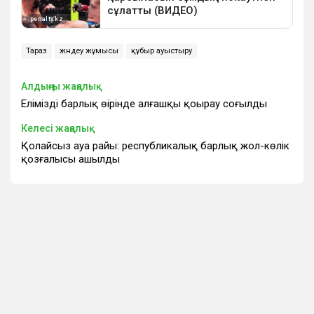
Тараз
жөндеу жұмысы
құбыр ауыстыру
Алдыңғы жаңалық
Еліміздің барлық өңірінде алғашқы қоңырау соғылды
Келесі жаңалық
Қолайсыз ауа райы: республикалық барлық жол-көлік
қозғалысы ашылды