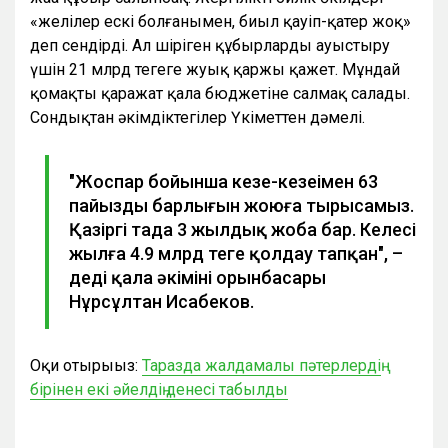
«желілер ескі болғанымен, биыл қауіп-қатер жоқ»
деп сендірді. Ал шіріген құбырларды ауыстыру
үшін 21 млрд теңгеге жуық қаржы қажет. Мұндай
қомақты қаражат қала бюджетіне салмақ салады.
Сондықтан әкімдіктегілер Үкіметтен дәмелі.
"Жоспар бойынша кезең-кезеңімен 63
пайыздың барлығын жоюға тырысамыз.
Қазіргі таңда 3 жылдық жоба бар. Келесі
жылға 4.9 млрд теңге қолдау тапқан", –
деді қала әкімінің орынбасары
Нұрсұлтан Исабеков.
Оқи отырыңыз:
Таразда жалдамалы пәтерлердің
бірінен екі әйелдің денесі табылды