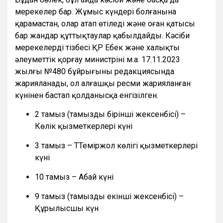
мерекелер бар. Жұмыс күндері болғанына
қарамастан, олар атап өтіледі және оған қатысы
бар жандар құттықтаулар қабылдайды. Кәсіби
мерекелердің тізбесі ҚР Еңбек және халықты
әлеуметтік қорғау министрінің м.а. 17.11.2023
жылғы №480 бұйрығының редакциясында
жарияланады, ол алғашқы ресми жарияланған
күнінен бастап қолданысқа енгізілген.
2 тамыз (тамыздың бірінші жексенбісі) –
Көлік қызметкерлері күні
3 тамыз – ТТеміржол көлігі қызметкерлері
күні
10 тамыз – Абай күні
9 тамыз (тамыздың екінші жексенбісі) –
Құрылысшы күн