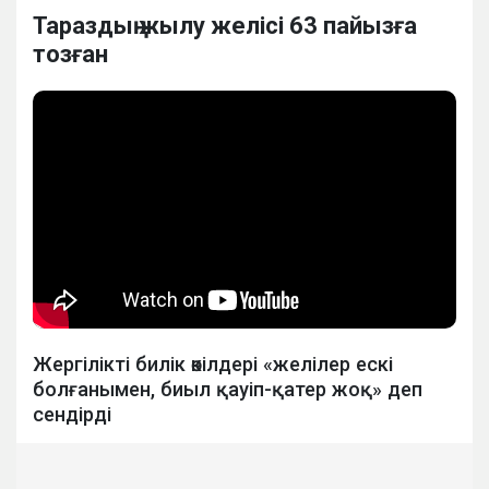
Тараздың жылу желісі 63 пайызға
тозған
Жергілікті билік өкілдері «желілер ескі
болғанымен, биыл қауіп-қатер жоқ» деп
сендірді