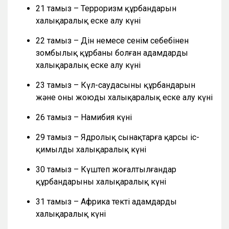
21 тамыз – Терроризм құрбандарын
халықаралық еске алу күні
22 тамыз – Дін немесе сенім себебінен
зомбылық құрбаны болған адамдарды
халықаралық еске алу күні
23 тамыз – Күл-саудасының құрбандарын
және оны жоюды халықаралық еске алу күні
26 тамыз – Намибия күні
29 тамыз – Ядролық сынақтарға қарсы іс-
қимылдың халықаралық күні
30 тамыз – Күштеп жоғалтылғандар
құрбандарының халықаралық күні
31 тамыз – Африка текті адамдардың
халықаралық күні