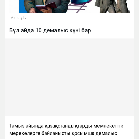
Almaty.tv
Бұл айда 10 демалыс күні бар
Тамыз айында қазақстандықтарды мемлекеттік
мерекелерге байланысты қосымша демалыс