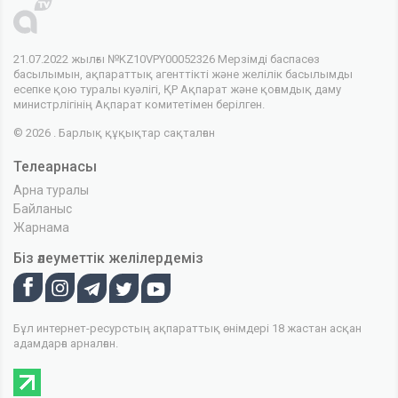
21.07.2022 жылғы №KZ10VPY00052326 Мерзімді баспасөз
басылымын, ақпараттық агенттікті және желілік басылымды
есепке қою туралы куәлігі, ҚР Ақпарат және қоғамдық даму
министрлігінің Ақпарат комитетімен берілген.
© 2026 . Барлық құқықтар сақталған
Телеарнасы
Арна туралы
Байланыс
Жарнама
Біз әлеуметтік желілердеміз
Бұл интернет-ресурстың ақпараттық өнімдері 18 жастан асқан
адамдарға арналған.