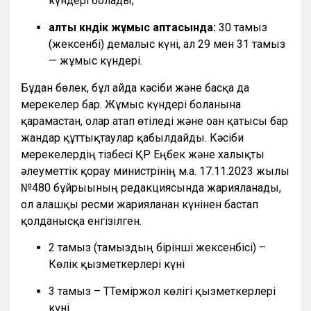
күндері болады;
алты күндік жұмыс аптасында:
30 тамыз
(жексенбі) демалыс күні, ал 29 мен 31 тамыз
— жұмыс күндері.
Бұдан бөлек, бұл айда кәсіби және басқа да
мерекелер бар. Жұмыс күндері болғанына
қарамастан, олар атап өтіледі және оған қатысы бар
жандар құттықтаулар қабылдайды. Кәсіби
мерекелердің тізбесі ҚР Еңбек және халықты
әлеуметтік қорғау министрінің м.а. 17.11.2023 жылғы
№480 бұйрығының редакциясында жарияланады,
ол алғашқы ресми жарияланған күнінен бастап
қолданысқа енгізілген.
2 тамыз (тамыздың бірінші жексенбісі) –
Көлік қызметкерлері күні
3 тамыз – ТТеміржол көлігі қызметкерлері
күні