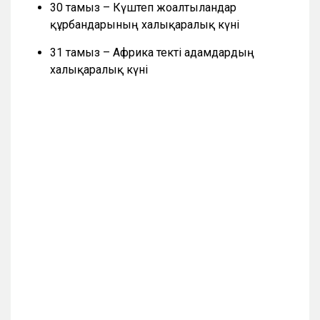
30 тамыз – Күштеп жоғалтылғандар
құрбандарының халықаралық күні
31 тамыз – Африка текті адамдардың
халықаралық күні