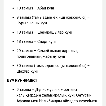
10 тамыз – Абай күні
9 тамыз (тамыздың екінші жексенбісі) –
Құрылысшы күн
18 тамыз – Шекарашылар күні
18 тамыз – Спорт күні
29 тамыз – Семей сынақ ядролық
полигонының жабылу күні
30 тамыз (тамыздың соңғы жексенбісі) –
Шахтер күні
БҰҰ КҮННӘМЕСІ
9 тамыз – Дүниежүзілік жергілікті
халықтардың халықаралық күні; Оңтүстік
Африка мен Намибиядағы әйелдер күресімен