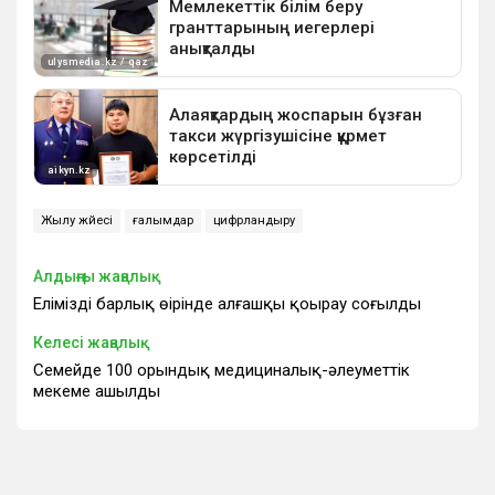
Жылу жүйесі
ғалымдар
цифрландыру
Алдыңғы жаңалық
Еліміздің барлық өңірінде алғашқы қоңырау соғылды
Келесі жаңалық
Семейде 100 орындық медициналық-әлеуметтік
мекеме ашылды