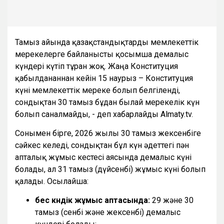
Тамыз айында қазақстандықтарды мемлекеттік
мерекелерге байланысты қосымша демалыс
күндері күтіп тұрған жоқ. Жаңа Конституция
қабылданғаннан кейін 15 наурыз – Конституция
күні мемлекеттік мереке болып белгіленді,
сондықтан 30 тамыз бұдан былай мерекелік күн
болып саналмайды, - деп хабарлайды Almaty.tv.
Сонымен бірге, 2026 жылғы 30 тамыз жексенбіге
сәйкес келеді, сондықтан бұл күн әдеттегі пән
апталық жұмыс кестесі аясында демалыс күні
болады, ал 31 тамыз (дүйсенбі) жұмыс күні болып
қалады. Осылайша:
бес күндік жұмыс аптасында:
29 және 30
тамыз (сенбі және жексенбі) демалыс