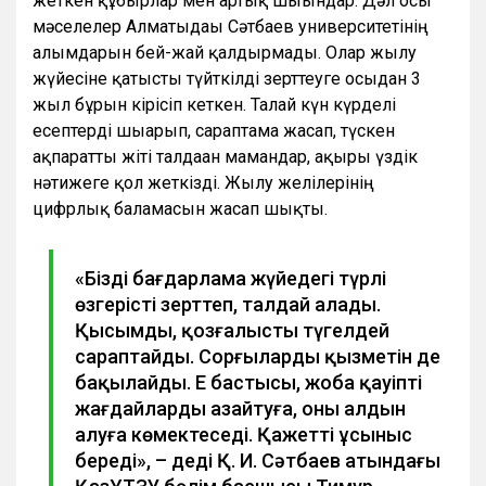
жеткен құбырлар мен артық шығындар. Дәл осы
мәселелер Алматыдағы Сәтбаев университетінің
ғалымдарын бей-жай қалдырмады. Олар жылу
жүйесіне қатысты түйткілді зерттеуге осыдан 3
жыл бұрын кірісіп кеткен. Талай күн күрделі
есептерді шығарып, сараптама жасап, түскен
ақпаратты жіті талдаған мамандар, ақыры үздік
нәтижеге қол жеткізді. Жылу желілерінің
цифрлық баламасын жасап шықты.
«Біздің бағдарлама жүйедегі түрлі
өзгерісті зерттеп, талдай алады.
Қысымды, қозғалысты түгелдей
сараптайды. Сорғылардың қызметін де
бақылайды. Ең бастысы, жоба қауіпті
жағдайларды азайтуға, оның алдын
алуға көмектеседі. Қажетті ұсыныс
береді», – деді Қ. И. Сәтбаев атындағы