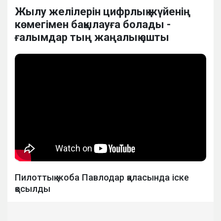
Жылу желілерін цифрлық жүйенің
көмегімен бақылауға болады -
ғалымдар тың жаңалық ашты
Пилоттық жоба Павлодар қаласында іске
қосылды