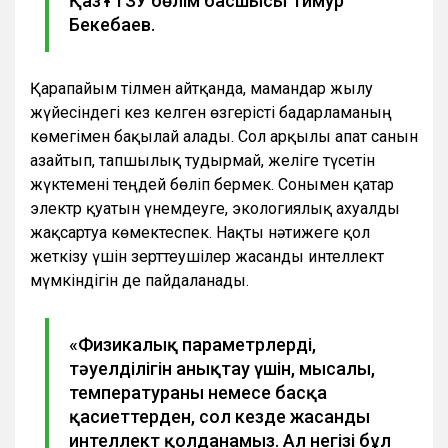
ҚазҰТЗУ бөлім басшысы Тимур
Бекебаев.
Қарапайым тілмен айтқанда, мамандар жылу
жүйесіндегі кез келген өзгерісті бағдарламаның
көмегімен бақылай алады. Сол арқылы апат санын
азайтып, тапшылық тудырмай, желіге түсетін
жүктемені теңдей бөліп бермек. Сонымен қатар
электр қуатын үнемдеуге, экологиялық ахуалды
жақсартуға көмектеспек. Нақты нәтижеге қол
жеткізу үшін зерттеушілер жасанды интеллект
мүмкіндігін де пайдаланады.
«Физикалық параметрлерді,
тәуелділігін анықтау үшін, мысалы,
температураны немесе басқа
қасиеттерден, сол кезде жасанды
интеллект қолданамыз. Ал негізі бұл