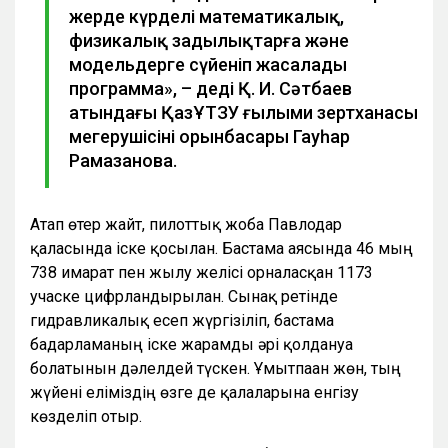
жерде күрделі математикалық,
физикалық заңдылықтарға және
модельдерге сүйеніп жасалады
программа», – деді Қ. И. Сәтбаев
атындағы ҚазҰТЗУ ғылыми зертханасы
меңгерушісінің орынбасары Гауһар
Рамазанова.
Атап өтер жайт, пилоттық жоба Павлодар
қаласында іске қосылған. Бастама аясында 46 мың
738 ғимарат пен жылу желісі орналасқан 1173
учаске цифрландырылған. Сынақ ретінде
гидравликалық есеп жүргізіліп, бастама
бағдарламаның іске жарамды әрі қолдануға
болатынын дәлелдей түскен. Ұмытпаған жөн, тың
жүйені еліміздің өзге де қалаларына енгізу
көзделіп отыр.