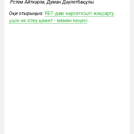
Рүстем Айткәрім, Думан Дәулетбақұлы
Оқи отырыңыз:
ҰБТ-дағы көрсеткішті жақсарту
үшін не істеу қажет - маман кеңесі