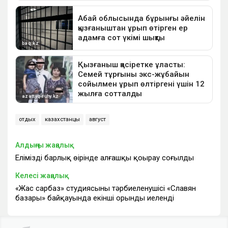
отдых
казахстанцы
август
Алдыңғы жаңалық
Еліміздің барлық өңірінде алғашқы қоңырау соғылды
Келесі жаңалық
«Жас сарбаз» студиясының тәрбиеленушісі «Славян
базары» байқауында екінші орынды иеленді