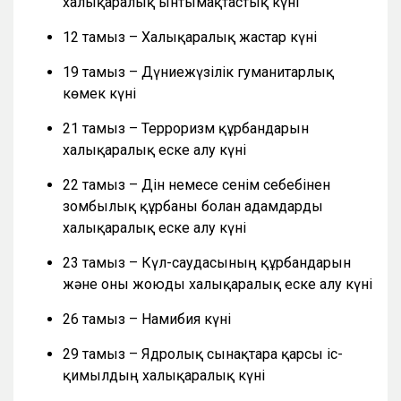
халықаралық ынтымақтастық күні
12 тамыз – Халықаралық жастар күні
19 тамыз – Дүниежүзілік гуманитарлық
көмек күні
21 тамыз – Терроризм құрбандарын
халықаралық еске алу күні
22 тамыз – Дін немесе сенім себебінен
зомбылық құрбаны болған адамдарды
халықаралық еске алу күні
23 тамыз – Күл-саудасының құрбандарын
және оны жоюды халықаралық еске алу күні
26 тамыз – Намибия күні
29 тамыз – Ядролық сынақтарға қарсы іс-
қимылдың халықаралық күні