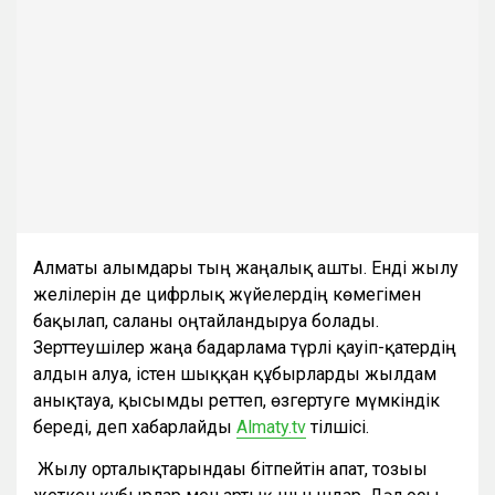
Алматы ғалымдары тың жаңалық ашты. Енді жылу
желілерін де цифрлық жүйелердің көмегімен
бақылап, саланы оңтайландыруға болады.
Зерттеушілер жаңа бағдарлама түрлі қауіп-қатердің
алдын алуға, істен шыққан құбырларды жылдам
анықтауға, қысымды реттеп, өзгертуге мүмкіндік
береді, деп хабарлайды
Almaty.tv
тілшісі.
Жылу орталықтарындағы бітпейтін апат, тозығы