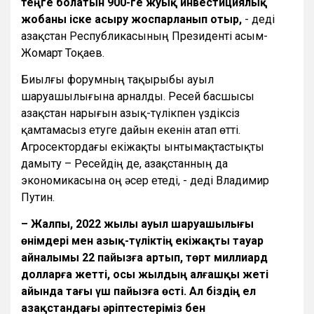
теңге болатын 900-ге жуық инвестициялық
жобаны іске асыру жоспарланып отыр,
- деді
Қазақстан Республикасының Президенті Қасым-
Жомарт Тоқаев.
Биылғы форумның тақырыбы ауыл
шаруашылығына арналды. Ресей басшысы
Қазақстан нарығын азық-түлікпен үздіксіз
қамтамасыз етуге дайын екенін атап өтті.
Агросектордағы екіжақты ынтымақтастықты
дамыту – Ресейдің де, Қазақстанның да
экономикасына оң әсер етеді, - деді Владимир
Путин.
– Жалпы, 2022 жылы ауыл шаруашылығы
өнімдері мен азық-түліктің екіжақты тауар
айналымы 22 пайызға артып, төрт миллиард
долларға жетті, осы жылдың алғашқы жеті
айында тағы үш пайызға өсті. Ал біздің ел
Қазақстандағы әріптестеріміз бен