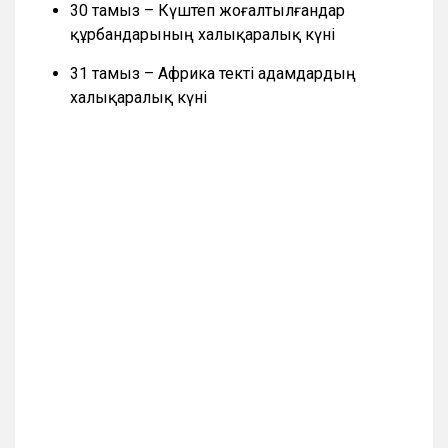
30 тамыз – Күштеп жоғалтылғандар
құрбандарының халықаралық күні
31 тамыз – Африка текті адамдардың
халықаралық күні