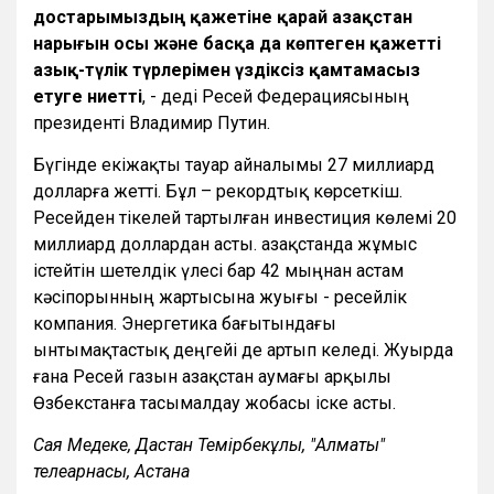
достарымыздың қажетіне қарай Қазақстан
нарығын осы және басқа да көптеген қажетті
азық-түлік түрлерімен үздіксіз қамтамасыз
етуге ниетті
, - деді Ресей Федерациясының
президенті Владимир Путин.
Бүгінде екіжақты тауар айналымы 27 миллиард
долларға жетті. Бұл – рекордтық көрсеткіш.
Ресейден тікелей тартылған инвестиция көлемі 20
миллиард доллардан асты. Қазақстанда жұмыс
істейтін шетелдік үлесі бар 42 мыңнан астам
кәсіпорынның жартысына жуығы - ресейлік
компания. Энергетика бағытындағы
ынтымақтастық деңгейі де артып келеді. Жуырда
ғана Ресей газын Қазақстан аумағы арқылы
Өзбекстанға тасымалдау жобасы іске асты.
Сая Меңдеке, Дастан Темірбекұлы, "Алматы"
телеарнасы, Астана