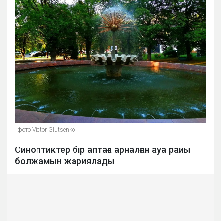
фото Victor Glutsenko
Синоптиктер бір аптаға арналған ауа райы
болжамын жариялады