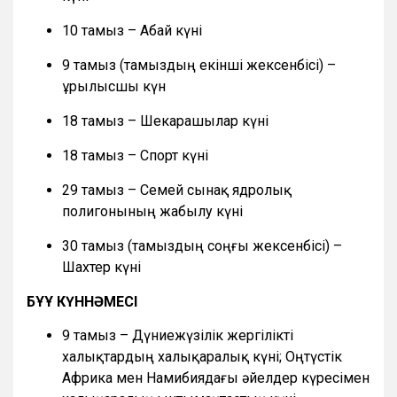
10 тамыз – Абай күні
9 тамыз (тамыздың екінші жексенбісі) –
Құрылысшы күн
18 тамыз – Шекарашылар күні
18 тамыз – Спорт күні
29 тамыз – Семей сынақ ядролық
полигонының жабылу күні
30 тамыз (тамыздың соңғы жексенбісі) –
Шахтер күні
БҰҰ КҮННӘМЕСІ
9 тамыз – Дүниежүзілік жергілікті
халықтардың халықаралық күні; Оңтүстік
Африка мен Намибиядағы әйелдер күресімен