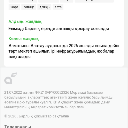
жара
солнце
дождь
лето
Алдыңғы жаңалық
Еліміздің барлық өңірінде алғашқы қоңырау соғылды
Келесі жаңалық
Алматының Алатау ауданында 2026 жылдың соңына дейін
төрт мектеп ашылып, ірі инфрақұрылымдық жобалар
аяқталады
21.07.2022 жылғы №KZ10VPY00052326 Мерзімді баспасөз
басылымын, ақпараттық агенттікті және желілік басылымды
есепке қою туралы куәлігі, ҚР Ақпарат және қоғамдық даму
министрлігінің Ақпарат комитетімен берілген.
© 2026 . Барлық құқықтар сақталған
Телеарнасы