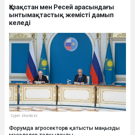
Қазақстан мен Ресей арасындағы
ынтымақтастық жемісті дамып
келеді
Сурет: Аkorda.kz
Форумда агросекторға қатысты маңызды
мәселелер талқыланды