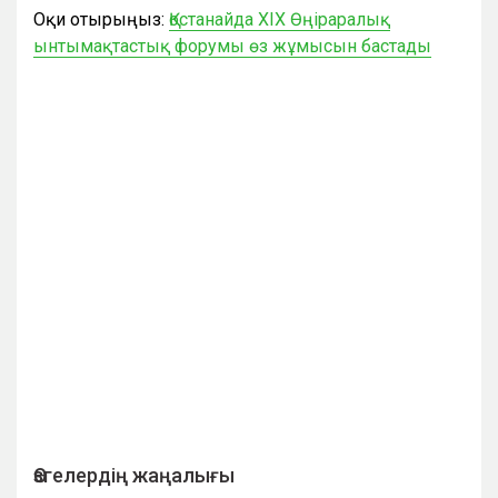
Оқи отырыңыз:
Қостанайда XIX Өңіраралық
ынтымақтастық форумы өз жұмысын бастады