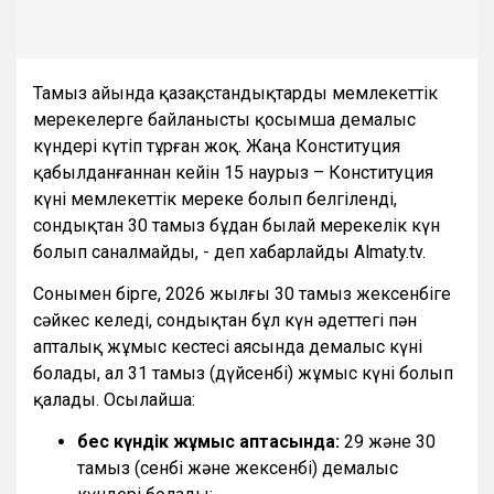
Тамыз айында қазақстандықтарды мемлекеттік
мерекелерге байланысты қосымша демалыс
күндері күтіп тұрған жоқ. Жаңа Конституция
қабылданғаннан кейін 15 наурыз – Конституция
күні мемлекеттік мереке болып белгіленді,
сондықтан 30 тамыз бұдан былай мерекелік күн
болып саналмайды, - деп хабарлайды Almaty.tv.
Сонымен бірге, 2026 жылғы 30 тамыз жексенбіге
сәйкес келеді, сондықтан бұл күн әдеттегі пән
апталық жұмыс кестесі аясында демалыс күні
болады, ал 31 тамыз (дүйсенбі) жұмыс күні болып
қалады. Осылайша:
бес күндік жұмыс аптасында:
29 және 30
тамыз (сенбі және жексенбі) демалыс