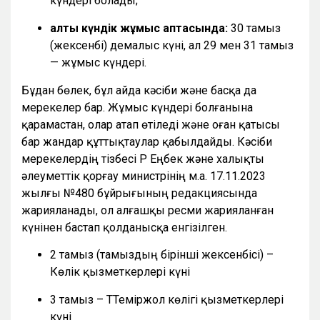
күндері болады;
алты күндік жұмыс аптасында:
30 тамыз
(жексенбі) демалыс күні, ал 29 мен 31 тамыз
— жұмыс күндері.
Бұдан бөлек, бұл айда кәсіби және басқа да
мерекелер бар. Жұмыс күндері болғанына
қарамастан, олар атап өтіледі және оған қатысы
бар жандар құттықтаулар қабылдайды. Кәсіби
мерекелердің тізбесі ҚР Еңбек және халықты
әлеуметтік қорғау министрінің м.а. 17.11.2023
жылғы №480 бұйрығының редакциясында
жарияланады, ол алғашқы ресми жарияланған
күнінен бастап қолданысқа енгізілген.
2 тамыз (тамыздың бірінші жексенбісі) –
Көлік қызметкерлері күні
3 тамыз – ТТеміржол көлігі қызметкерлері
күні