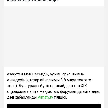
Қазақстан мен Ресейдің ауылшаруашылық
өнімдерінің тауар айналымы 3,8 млрд теңгеге
жетті. Бұл туралы бүгін Қостанайда өткен XIX
өңіраралық ынтымақтастық форумында айтылды,
деп хабарлайды
Аlmaty.tv
тілшісі.