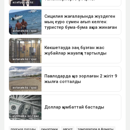
прогноз погоды
синоптики
август
температура в Алматы