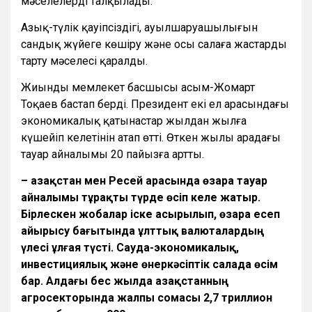
мәселелерді талқылады.
Азық-түлік қауіпсіздігі, ауылшаруашылығын
сандық жүйеге көшіру және осы салаға жастарды
тарту мәселесі қаралды.
Жиынды мемлекет басшысы Қасым-Жомарт
Тоқаев бастап берді. Президент екі ел арасындағы
экономикалық қатынастар жылдан жылға
күшейіп келетінін атап өтті. Өткен жылы арадағы
тауар айналымы 20 пайызға артты.
– Қазақстан мен Ресей арасында өзара тауар
айналымы тұрақты түрде өсіп келе жатыр.
Бірлескен жобалар іске асырылып, өзара есеп
айырысу бағытында ұлттық валюталардың
үлесі ұлғая түсті. Сауда-экономикалық,
инвестициялық және өнеркәсіптік салада өсім
бар. Алдағы бес жылда Қазақстанның
агросекторында жалпы сомасы 2,7 триллион