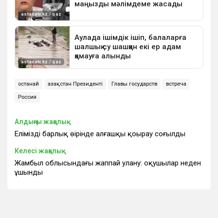
Қостанай
Қазақстан Президенті
Главы государств
встреча
Россия
Алдыңғы жаңалық
Еліміздің барлық өңірінде алғашқы қоңырау соғылды
Келесі жаңалық
Жамбыл облысындағы жаппай улану: оқушылар неден
ұшынды