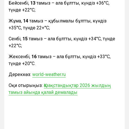
Бейсенбі,
13
тамыз – ала бұлтты, күндіз +36°С,
түнде +22°С;
Жұма,
14
тамыз – құбылмалы бұлтты, күндіз
+35°С, түнде 22+°С;
Сенбі,
15
тамыз – ала бұлтты, күндіз +34°С, түнде
+22°С;
Жексенбі,
16
тамыз – ала бұлтты, күндіз +33°С,
түнде +20°С.
Дереккөз:
world-weather.ru
Оқи отырыңыз:
Қазақстандықтар 2026 жылдың
тамыз айында қалай демалады