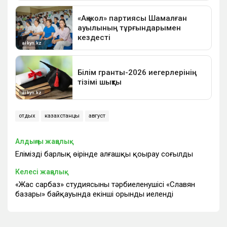
отдых
казахстанцы
август
Алдыңғы жаңалық
Еліміздің барлық өңірінде алғашқы қоңырау соғылды
Келесі жаңалық
«Жас сарбаз» студиясының тәрбиеленушісі «Славян
базары» байқауында екінші орынды иеленді