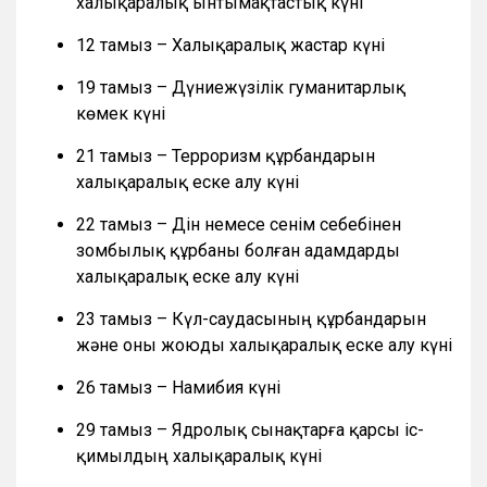
халықаралық ынтымақтастық күні
12 тамыз – Халықаралық жастар күні
19 тамыз – Дүниежүзілік гуманитарлық
көмек күні
21 тамыз – Терроризм құрбандарын
халықаралық еске алу күні
22 тамыз – Дін немесе сенім себебінен
зомбылық құрбаны болған адамдарды
халықаралық еске алу күні
23 тамыз – Күл-саудасының құрбандарын
және оны жоюды халықаралық еске алу күні
26 тамыз – Намибия күні
29 тамыз – Ядролық сынақтарға қарсы іс-
қимылдың халықаралық күні