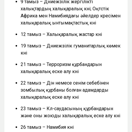
9 тамыз – Дүниежүзілік жергілікті
халықтардың халықаралық күні; Оңтүстік
Африка мен Намибиядағы әйелдер күресімен
халықаралық ынтымақтастық күні
12 тамыз – Халықаралық жастар күні
19 тамыз – Дүниежүзілік гуманитарлық көмек
күні
21 тамыз – Терроризм құрбандарын
халықаралық еске алу күні
22 тамыз – Дін немесе сенім себебінен
зомбылық құрбаны болған адамдарды
халықаралық еске алу күні
23 тамыз – Күл-саудасының құрбандарын
және оны жоюды халықаралық еске алу күні
26 тамыз – Намибия күні