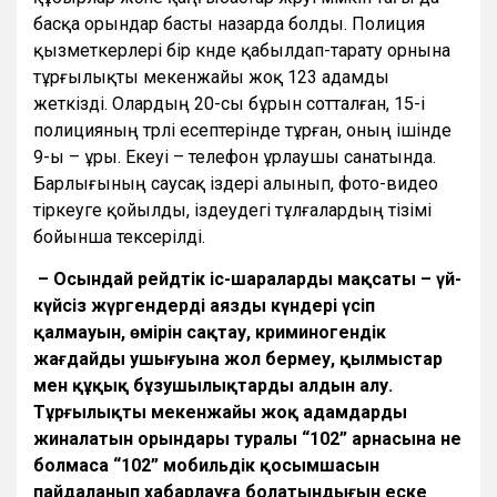
басқа орындар басты назарда болды. Полиция
қызметкерлері бір күнде қабылдап-тарату орнына
тұрғылықты мекенжайы жоқ 123 адамды
жеткізді. Олардың 20-сы бұрын сотталған, 15-і
полицияның түрлі есептерінде тұрған, оның ішінде
9-ы – ұры. Екеуі – телефон ұрлаушы санатында.
Барлығының саусақ іздері алынып, фото-видео
тіркеуге қойылды, іздеудегі тұлғалардың тізімі
бойынша тексерілді.
– Осындай рейдтік іс-шаралардың мақсаты – үй-
күйсіз жүргендердің аязды күндері үсіп
қалмауын, өмірін сақтау, криминогендік
жағдайдың ушығуына жол бермеу, қылмыстар
мен құқық бұзушылықтардың алдын алу.
Тұрғылықты мекенжайы жоқ адамдардың
жиналатын орындары туралы “102” арнасына не
болмаса “102” мобильдік қосымшасын
пайдаланып хабарлауға болатындығын еске