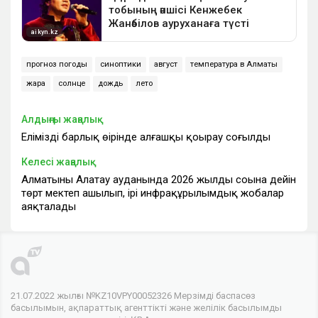
прогноз погоды
синоптики
август
температура в Алматы
жара
солнце
дождь
лето
Алдыңғы жаңалық
Еліміздің барлық өңірінде алғашқы қоңырау соғылды
Келесі жаңалық
Алматының Алатау ауданында 2026 жылдың соңына дейін
төрт мектеп ашылып, ірі инфрақұрылымдық жобалар
аяқталады
21.07.2022 жылғы №KZ10VPY00052326 Мерзімді баспасөз
басылымын, ақпараттық агенттікті және желілік басылымды