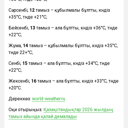
Сәрсенбі,
12
тамыз – құбылмалы бұлтты, күндіз
+35°С, түнде +21°С;
Бейсенбі,
13
тамыз – ала бұлтты, күндіз +36°С, түнде
+22°С;
Жұма,
14
тамыз – құбылмалы бұлтты, күндіз +35°С,
түнде 22+°С;
Сенбі,
15
тамыз – ала бұлтты, күндіз +34°С, түнде
+22°С;
Жексенбі,
16
тамыз – ала бұлтты, күндіз +33°С, түнде
+20°С.
Дереккөз:
world-weather.ru
Оқи отырыңыз:
Қазақстандықтар 2026 жылдың
тамыз айында қалай демалады