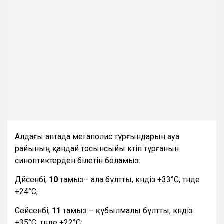
Алдағы аптада мегаполис тұрғындарын ауа
райының қандай тосынсыйы күтіп тұрғанын
синоптиктерден білетін боламыз:
Дүйсенбі,
10
тамыз– ала бұлтты, күндіз +33°С, түнде
+24°С;
Сейсенбі,
11
тамыз – құбылмалы бұлтты, күндіз
+35°С, түнде +22°С;