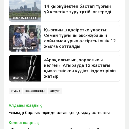
отдых
казахстанцы
август
Алдыңғы жаңалық
Еліміздің барлық өңірінде алғашқы қоңырау соғылды
Келесі жаңалық