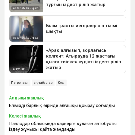
Петропавл
қаңғыбастар
Құқық
Алдыңғы жаңалық
Еліміздің барлық өңірінде алғашқы қоңырау соғылды
Келесі жаңалық
Павлодар облысында карьерге құлаған автобусты
іздеу жұмысы қайта жанданды