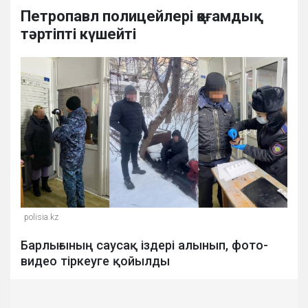
Петропавл полицейлері қоғамдық
тәртіпті күшейті
polisia.kz
Барлығының саусақ іздері алынып, фото-
видео тіркеуге қойылды