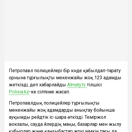
Петропавл полицейлері бір күнде қабылдап-тарату
орнына тұрғылықты мекенжайы жоқ 123 адамды
жеткізді, деп хабарлайды
Аlmaty.tv
тілшісі
Polisia.kz
-ке сілтеме жасап.
Петропавлдық полицейлер тұрғылықты
мекенжайы жоқ адамдарды анықтау бойынша
ауқымды рейдтік іс-шара өткізді. Теміржол
вокзалы, сауда үйлердің маңы, базарлар мен жылу
құбырлар және қаңғыбастар жүруі мүмкін тағы да