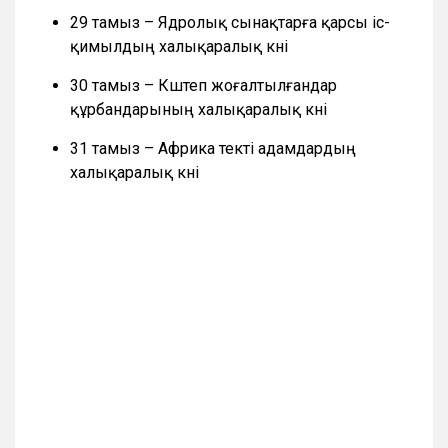
29 тамыз – Ядролық сынақтарға қарсы іс-
қимылдың халықаралық күні
30 тамыз – Күштеп жоғалтылғандар
құрбандарының халықаралық күні
31 тамыз – Африка текті адамдардың
халықаралық күні