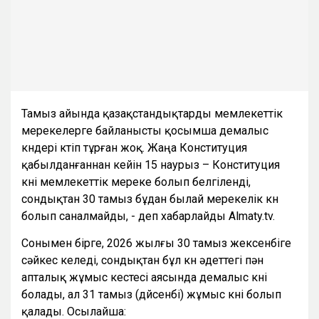
Тамыз айында қазақстандықтарды мемлекеттік
мерекелерге байланысты қосымша демалыс
күндері күтіп тұрған жоқ. Жаңа Конституция
қабылданғаннан кейін 15 наурыз – Конституция
күні мемлекеттік мереке болып белгіленді,
сондықтан 30 тамыз бұдан былай мерекелік күн
болып саналмайды, - деп хабарлайды Almaty.tv.
Сонымен бірге, 2026 жылғы 30 тамыз жексенбіге
сәйкес келеді, сондықтан бұл күн әдеттегі пән
апталық жұмыс кестесі аясында демалыс күні
болады, ал 31 тамыз (дүйсенбі) жұмыс күні болып
қалады. Осылайша: