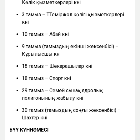
Көлік қызметкерлері күні
3 тамыз – ТТеміржол көлігі қызметкерлері
күні
10 тамыз – Абай күні
9 тамыз (тамыздың екінші жексенбісі) –
Құрылысшы күн
18 тамыз – Шекарашылар күні
18 тамыз – Спорт күні
29 тамыз – Семей сынақ ядролық
полигонының жабылу күні
30 тамыз (тамыздың соңғы жексенбісі) –
Шахтер күні
БҰҰ КҮННӘМЕСІ