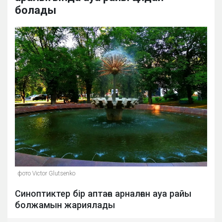
болады
фото Victor Glutsenko
Синоптиктер бір аптаға арналған ауа райы
болжамын жариялады