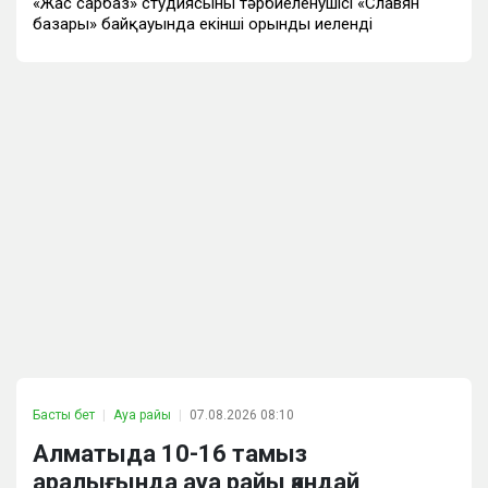
«Жас сарбаз» студиясының тәрбиеленушісі «Славян
базары» байқауында екінші орынды иеленді
Басты бет
Ауа райы
07.08.2026 08:10
Алматыда 10-16 тамыз
аралығында ауа райы қандай