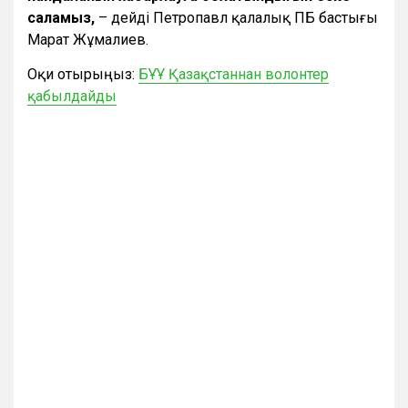
саламыз
,
– дейді Петропавл қалалық ПБ бастығы
Марат Жұмалиев.
Оқи отырыңыз:
БҰҰ Қазақстаннан волонтер
қабылдайды