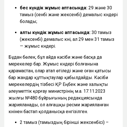
бес күндік жұмыс аптасында:
29 және 30
тамыз (сенбі және жексенбі) демалыс күндері
болады;
алты күндік жұмыс аптасында:
30 тамыз
(жексенбі) демалыс күні, ал 29 мен 31 тамыз
— жұмыс күндері.
Бұдан бөлек, бұл айда кәсіби және басқа да
мерекелер бар. Жұмыс күндері болғанына
қарамастан, олар атап өтіледі және оған қатысы
бар жандар құттықтаулар қабылдайды. Кәсіби
мерекелердің тізбесі ҚР Еңбек және халықты
әлеуметтік қорғау министрінің м.а. 17.11.2023
жылғы №480 бұйрығының редакциясында
жарияланады, ол алғашқы ресми жарияланған
күнінен бастап қолданысқа енгізілген.
2 тамыз (тамыздың бірінші жексенбісі) –