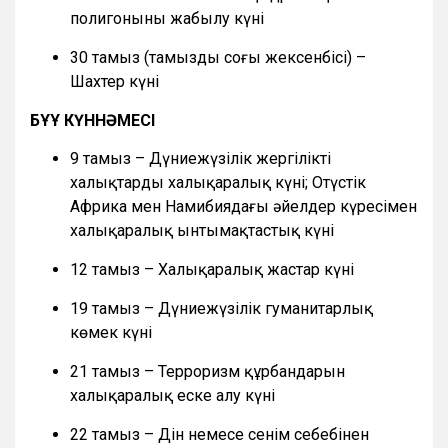
полигонының жабылу күні
30 тамыз (тамыздың соңғы жексенбісі) –
Шахтер күні
БҰҰ КҮННӘМЕСІ
9 тамыз – Дүниежүзілік жергілікті
халықтардың халықаралық күні; Оңтүстік
Африка мен Намибиядағы әйелдер күресімен
халықаралық ынтымақтастық күні
12 тамыз – Халықаралық жастар күні
19 тамыз – Дүниежүзілік гуманитарлық
көмек күні
21 тамыз – Терроризм құрбандарын
халықаралық еске алу күні
22 тамыз – Дін немесе сенім себебінен