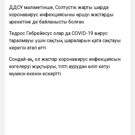
ДДCҰ мәліметінше, Солтүстік жарты шарда
коронавирус инфекциясының өршуі жастардың
әрекетіне де байланысты болған.
Тедрос Гебрейесус олар да СOVID-19 вирус
таралмауы үшін сақтық шараларын қатаң сақтауы
керегін атап өтті.
Сондай-ақ, ол жастар коронавирус инфекциясын
өзгелеруі жұқтыруы, тіпті аурудан өліп кетуі
мүмкін екенін ескертті.