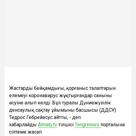
Жастардың бейқамдығы, қорғаныс талаптарын
елемеуі коронавирус жұқтырғандар санының
өсуіне алып келді. Бұл туралы Дүниежүзілік
денсаулық сақтау ұйымының басшысы (ДДCҰ)
Тедрос Гебрейесус айтты, - деп
хабарлайды
Almaty.tv
тілшісі
Tengrinews
порталына
сілтеме жасап.