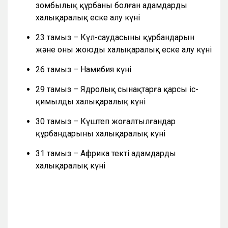
зомбылық құрбаны болған адамдарды
халықаралық еске алу күні
23 тамыз – Күл-саудасының құрбандарын
және оны жоюды халықаралық еске алу күні
26 тамыз – Намибия күні
29 тамыз – Ядролық сынақтарға қарсы іс-
қимылдың халықаралық күні
30 тамыз – Күштеп жоғалтылғандар
құрбандарының халықаралық күні
31 тамыз – Африка текті адамдардың
халықаралық күні