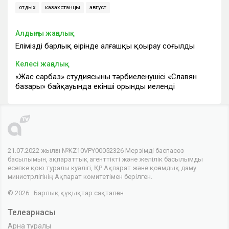
отдых
казахстанцы
август
Алдыңғы жаңалық
Еліміздің барлық өңірінде алғашқы қоңырау соғылды
Келесі жаңалық
«Жас сарбаз» студиясының тәрбиеленушісі «Славян
базары» байқауында екінші орынды иеленді
21.07.2022 жылғы №KZ10VPY00052326 Мерзімді баспасөз
басылымын, ақпараттық агенттікті және желілік басылымды
есепке қою туралы куәлігі, ҚР Ақпарат және қоғамдық даму
министрлігінің Ақпарат комитетімен берілген.
© 2026 . Барлық құқықтар сақталған
Телеарнасы
Арна туралы