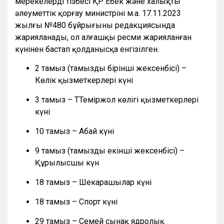
мерекелердің тізбесі ҚР Еңбек және халықты
әлеуметтік қорғау министрінің м.а. 17.11.2023
жылғы №480 бұйрығының редакциясында
жарияланады, ол алғашқы ресми жарияланған
күнінен бастап қолданысқа енгізілген.
2 тамыз (тамыздың бірінші жексенбісі) –
Көлік қызметкерлері күні
3 тамыз – ТТеміржол көлігі қызметкерлері
күні
10 тамыз – Абай күні
9 тамыз (тамыздың екінші жексенбісі) –
Құрылысшы күн
18 тамыз – Шекарашылар күні
18 тамыз – Спорт күні
29 тамыз – Семей сынақ ядролық