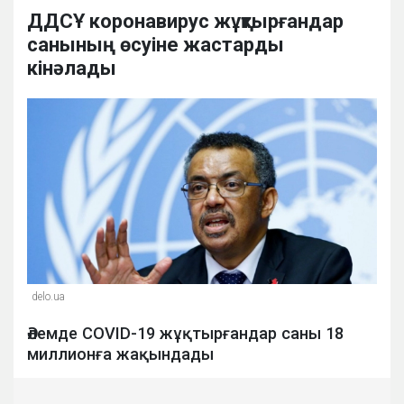
ДДCҰ коронавирус жұқтырғандар
санының өсуіне жастарды
кінәлады
delo.ua
Әлемде СOVID-19 жұқтырғандар саны 18
миллионға жақындады