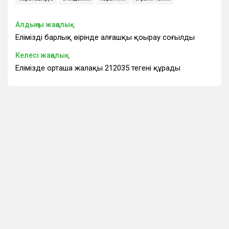
Алдыңғы жаңалық
Еліміздің барлық өңірінде алғашқы қоңырау соғылды
Келесі жаңалық
Елімізде орташа жалақы 212035 теңгені құрады