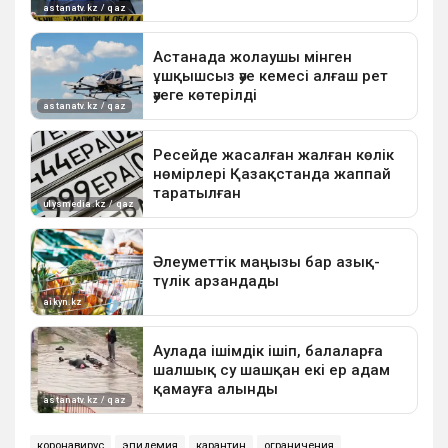
коронавирус
эпидемия
карантин
ограничения