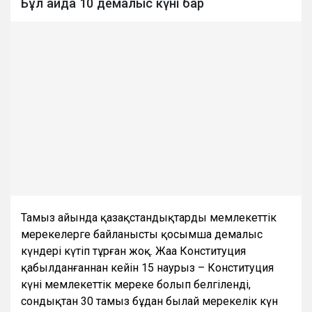
Бұл айда 10 демалыс күні бар
Тамыз айында қазақстандықтарды мемлекеттік
мерекелерге байланысты қосымша демалыс
күндері күтіп тұрған жоқ. Жаңа Конституция
қабылданғаннан кейін 15 наурыз – Конституция
күні мемлекеттік мереке болып белгіленді,
сондықтан 30 тамыз бұдан былай мерекелік күн