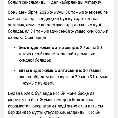
болып саналмайды, - деп хабарлайды Almaty.tv.
Сонымен бірге, 2026 жылғы 30 тамыз жексенбіге
сәйкес келеді, сондықтан бұл күн әдеттегі пән
апталық жұмыс кестесі аясында демалыс күні
болады, ал 31 тамыз (дүйсенбі) жұмыс күні болып
қалады. Осылайша:
бес күндік жұмыс аптасында:
29 және 30
тамыз (сенбі және жексенбі) демалыс
күндері болады;
алты күндік жұмыс аптасында:
30 тамыз
(жексенбі) демалыс күні, ал 29 мен 31 тамыз
— жұмыс күндері.
Бұдан бөлек, бұл айда кәсіби және басқа да
мерекелер бар. Жұмыс күндері болғанына
қарамастан, олар атап өтіледі және оған қатысы
бар жандар құттықтаулар қабылдайды. Кәсіби