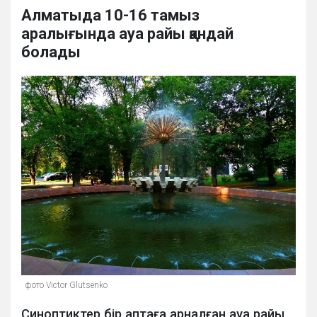
Алматыда 10-16 тамыз
аралығында ауа райы қандай
болады
фото Victor Glutsenko
Синоптиктер бір аптаға арналған ауа райы