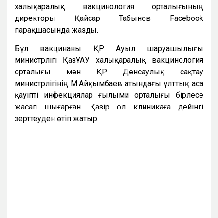
халықаралық вакцинология орталығының
директоры Қайсар Табынов Facebook
парақшасында жазды.
Бұл вакцинаны ҚР Ауыл шаруашылығы
министрлігі ҚазҰАУ халықаралық вакцинология
орталығы мен ҚР Денсаулық сақтау
министрлігінің М.Айқымбаев атындағы ұлттық аса
қауіпті инфекциялар ғылыми орталығы бірлесе
жасап шығарған. Қазір ол клиникаға дейінгі
зерттеуден өтіп жатыр.