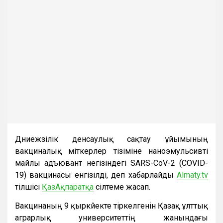
Дүниежүзілік денсаулық сақтау ұйымының
вакциналық үміткерлер тізіміне наноэмульсивті
майлы адъювант негізіндегі SARS-CoV-2 (COVID-
19) вакцинасы енгізілді, деп хабарлайды
Almaty.tv
тілшісі
ҚазАқпаратқа
сілтеме жасап.
Вакцинаның 9 қыркүйекте тіркелгенін Қазақ ұлттық
аграрлық университеттің жанындағы