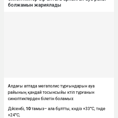
болжамын жариялады
Алдағы аптада мегаполис тұрғындарын ауа
райының қандай тосынсыйы күтіп тұрғанын
синоптиктерден білетін боламыз:
Дүйсенбі,
10
тамыз– ала бұлтты, күндіз +33°С, түнде
+24°С;