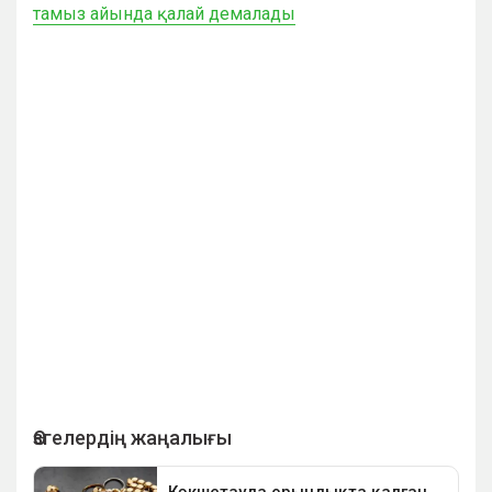
тамыз айында қалай демалады