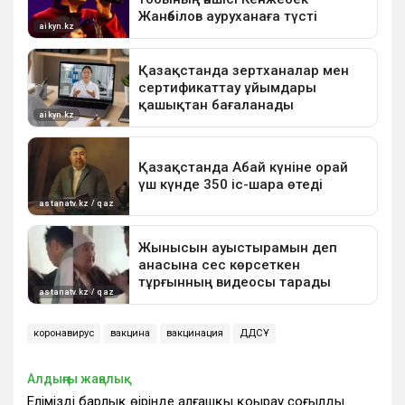
коронавирус
вакцина
вакцинация
ДДСҰ
Алдыңғы жаңалық
Еліміздің барлық өңірінде алғашқы қоңырау соғылды