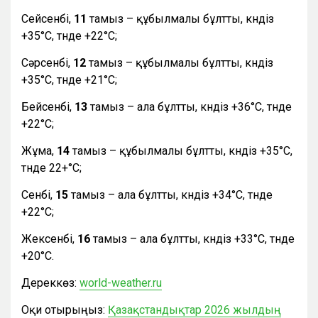
Сейсенбі,
11
тамыз – құбылмалы бұлтты, күндіз
+35°С, түнде +22°С;
Сәрсенбі,
12
тамыз – құбылмалы бұлтты, күндіз
+35°С, түнде +21°С;
Бейсенбі,
13
тамыз – ала бұлтты, күндіз +36°С, түнде
+22°С;
Жұма,
14
тамыз – құбылмалы бұлтты, күндіз +35°С,
түнде 22+°С;
Сенбі,
15
тамыз – ала бұлтты, күндіз +34°С, түнде
+22°С;
Жексенбі,
16
тамыз – ала бұлтты, күндіз +33°С, түнде
+20°С.
Дереккөз:
world-weather.ru
Оқи отырыңыз:
Қазақстандықтар 2026 жылдың