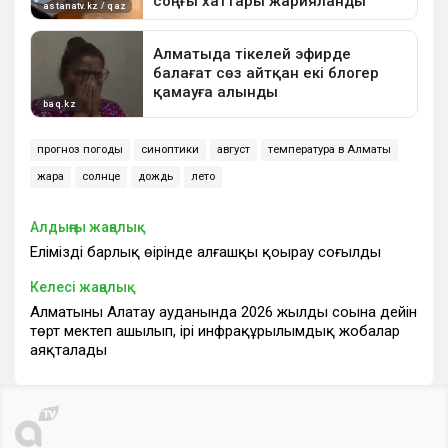
прогноз погоды
синоптики
август
температура в Алматы
жара
солнце
дождь
лето
Алдыңғы жаңалық
Еліміздің барлық өңірінде алғашқы қоңырау соғылды
Келесі жаңалық
Алматының Алатау ауданында 2026 жылдың соңына дейін
төрт мектеп ашылып, ірі инфрақұрылымдық жобалар
аяқталады