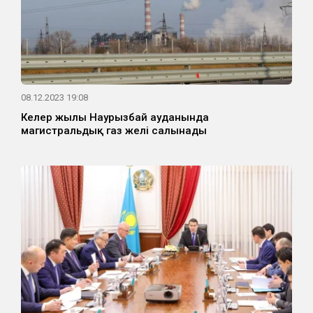
08.12.2023 19:08
Келер жылы Наурызбай ауданында
магистральдық газ желі салынады