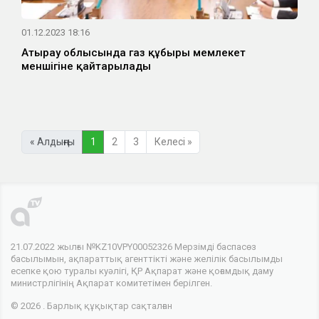
01.12.2023 18:16
Атырау облысында газ құбыры мемлекет
меншігіне қайтарылады
« Алдыңғы
1
2
3
Келесі »
21.07.2022 жылғы №KZ10VPY00052326 Мерзімді баспасөз
басылымын, ақпараттық агенттікті және желілік басылымды
есепке қою туралы куәлігі, ҚР Ақпарат және қоғамдық даму
министрлігінің Ақпарат комитетімен берілген.
© 2026 . Барлық құқықтар сақталған