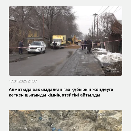
17.01.2025 21:37
Алматыда зақымдалған газ құбырын жөндеуге
кеткен шығынды кімнің өтейтіні айтылды