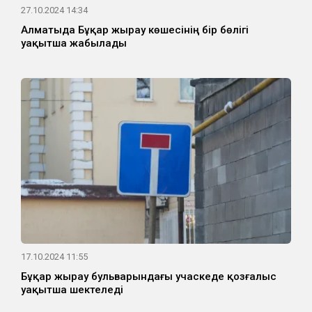
27.10.2024 14:34
Алматыда Бұқар жырау көшесінің бір бөлігі
уақытша жабылады
17.10.2024 11:55
Бұқар жырау бульварындағы учаскеде қозғалыс
уақытша шектеледі