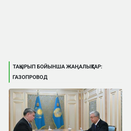
ТАҚЫРЫП БОЙЫНША ЖАҢАЛЫҚТАР:
ГАЗОПРОВОД