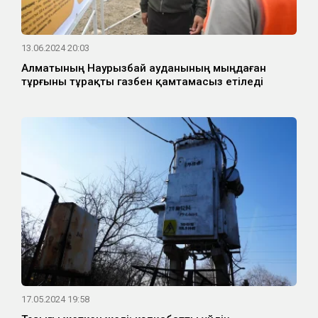
13.06.2024 20:03
Алматының Наурызбай ауданының мыңдаған
тұрғыны тұрақты газбен қамтамасыз етіледі
17.05.2024 19:58