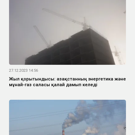
27.12.2023 14:56
Жыл қорытындысы: Қазақстанның энергетика және
мұнай-газ саласы қалай дамып келеді