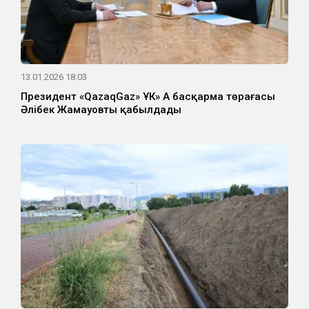
13.01.2026 18:03
Президент «QazaqGaz» ҰК» АҚ басқарма төрағасы
Әлібек Жамауовты қабылдады