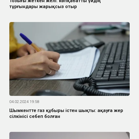
Тозығы жеткен желі: көпқабатты үйдің
тұрғындары жарықсыз отыр
04.02.2024 19:58
Шымкентте газ құбыры істен шықты: ақауға жер
сілкінісі себеп болған