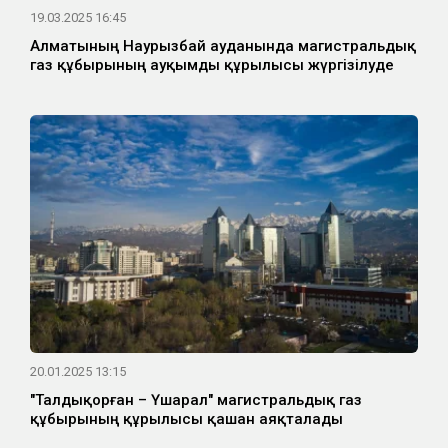
19.03.2025 16:45
Алматының Наурызбай ауданында магистральдық
газ құбырының ауқымды құрылысы жүргізілуде
20.01.2025 13:15
"Талдықорған – Үшарал" магистральдық газ
құбырының құрылысы қашан аяқталады