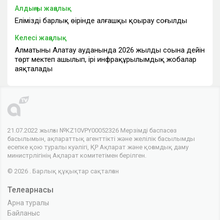
Алдыңғы жаңалық
Еліміздің барлық өңірінде алғашқы қоңырау соғылды
Келесі жаңалық
Алматының Алатау ауданында 2026 жылдың соңына дейін
төрт мектеп ашылып, ірі инфрақұрылымдық жобалар
аяқталады
21.07.2022 жылғы №KZ10VPY00052326 Мерзімді баспасөз
басылымын, ақпараттық агенттікті және желілік басылымды
есепке қою туралы куәлігі, ҚР Ақпарат және қоғамдық даму
министрлігінің Ақпарат комитетімен берілген.
© 2026 . Барлық құқықтар сақталған
Телеарнасы
Арна туралы
Байланыс