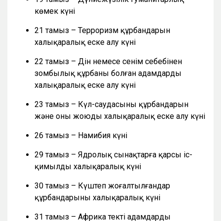
көмек күні
21 тамыз – Терроризм құрбандарын
халықаралық еске алу күні
22 тамыз – Дін немесе сенім себебінен
зомбылық құрбаны болған адамдарды
халықаралық еске алу күні
23 тамыз – Күл-саудасының құрбандарын
және оны жоюды халықаралық еске алу күні
26 тамыз – Намибия күні
29 тамыз – Ядролық сынақтарға қарсы іс-
қимылдың халықаралық күні
30 тамыз – Күштеп жоғалтылғандар
құрбандарының халықаралық күні
31 тамыз – Африка текті адамдардың