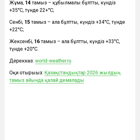
Жұма,
14
тамыз – құбылмалы бұлтты, күндіз
+35°С, түнде 22+°С;
Сенбі,
15
тамыз – ала бұлтты, күндіз +34°С, түнде
+22°С;
Жексенбі,
16
тамыз – ала бұлтты, күндіз +33°С,
түнде +20°С.
Дереккөз:
world-weather.ru
Оқи отырыңыз:
Қазақстандықтар 2026 жылдың
тамыз айында қалай демалады