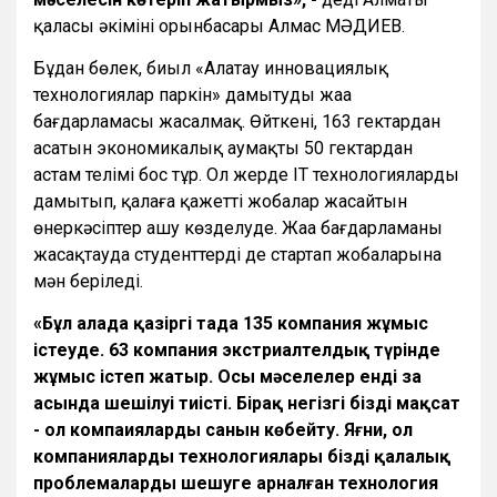
қаласы әкімінің орынбасары Алмас МӘДИЕВ.
Бұдан бөлек, биыл «Алатау инновациялық
технологиялар паркін» дамытудың жаңа
бағдарламасы жасалмақ. Өйткені, 163 гектардан
асатын экономикалық аумақтың 50 гектардан
астам телімі бос тұр. Ол жерде ІТ технологияларды
дамытып, қалаға қажетті жобалар жасайтын
өнеркәсіптер ашу көзделуде. Жаңа бағдарламаны
жасақтауда студенттердің де стартап жобаларына
мән беріледі.
«Бұл алаңда қазіргі таңда 135 компания жұмыс
істеуде. 63 компания экстриалтелдық түрінде
жұмыс істеп жатыр. Осы мәселелер енді заң
асында шешілуі тиісті. Бірақ негізгі біздің мақсат
- ол компаиялардың санын көбейту. Яғни, ол
компаниялардың технологиялары біздің қалалық
проблемаларды шешуге арналған технология