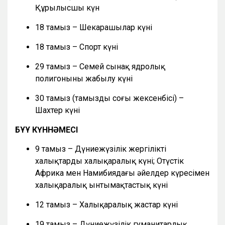
Құрылысшы күн
18 тамыз – Шекарашылар күні
18 тамыз – Спорт күні
29 тамыз – Семей сынақ ядролық
полигонының жабылу күні
30 тамыз (тамыздың соңғы жексенбісі) –
Шахтер күні
БҰҰ КҮННӘМЕСІ
9 тамыз – Дүниежүзілік жергілікті
халықтардың халықаралық күні; Оңтүстік
Африка мен Намибиядағы әйелдер күресімен
халықаралық ынтымақтастық күні
12 тамыз – Халықаралық жастар күні
19 тамыз – Дүниежүзілік гуманитарлық