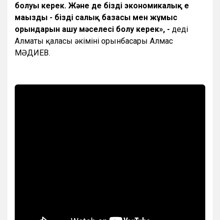
болуы керек. Және де біздің экономикалық ең
маңызды - біздің салық базасы мен жұмыс
орындарын ашу мәселесі болу керек», -
деді
Алматы қаласы әкімінің орынбасары Алмас
МӘДИЕВ.