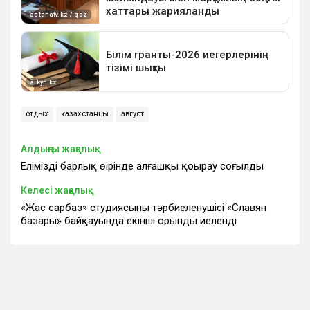
отдых
казахстанцы
август
Алдыңғы жаңалық
Еліміздің барлық өңірінде алғашқы қоңырау соғылды
Келесі жаңалық
«Жас сарбаз» студиясының тәрбиеленушісі «Славян
базары» байқауында екінші орынды иеленді