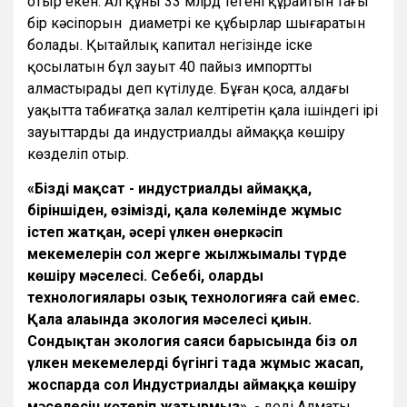
отыр екен. Ал құны 33 млрд теңгені құрайтын тағы
бір кәсіпорын диаметрі кең құбырлар шығаратын
болады. Қытайлық капитал негізінде іске
қосылатын бұл зауыт 40 пайыз импортты
алмастырады деп күтілуде. Бұған қоса, алдағы
уақытта табиғатқа залал келтіретін қала ішіндегі ірі
зауыттарды да индустриалды аймаққа көшіру
көзделіп отыр.
«Біздің мақсат - индустриалды аймаққа,
біріншіден, өзіміздің, қала көлемінде жұмыс
істеп жатқан, әсері үлкен өнеркәсіп
мекемелерін сол жерге жылжымалы түрде
көшіру мәселесі. Себебі, олардың
технологиялары озық технологияға сай емес.
Қала алаңында экология мәселесі қиын.
Сондықтан экология саяси барысында біз ол
үлкен мекемелерді бүгінгі таңда жұмыс жасап,
жоспарда сол Индустриалды аймаққа көшіру
мәселесін көтеріп жатырмыз», -
деді Алматы