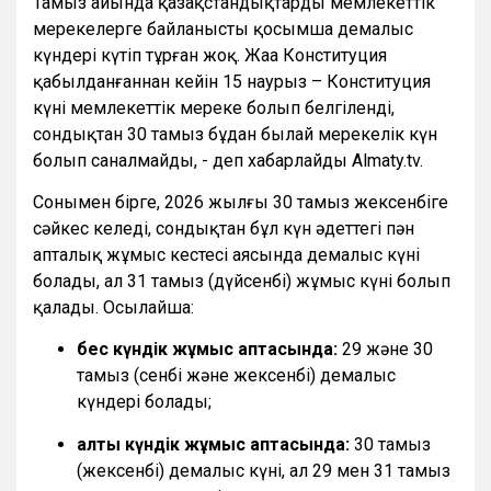
Тамыз айында қазақстандықтарды мемлекеттік
мерекелерге байланысты қосымша демалыс
күндері күтіп тұрған жоқ. Жаңа Конституция
қабылданғаннан кейін 15 наурыз – Конституция
күні мемлекеттік мереке болып белгіленді,
сондықтан 30 тамыз бұдан былай мерекелік күн
болып саналмайды, - деп хабарлайды Almaty.tv.
Сонымен бірге, 2026 жылғы 30 тамыз жексенбіге
сәйкес келеді, сондықтан бұл күн әдеттегі пән
апталық жұмыс кестесі аясында демалыс күні
болады, ал 31 тамыз (дүйсенбі) жұмыс күні болып
қалады. Осылайша:
бес күндік жұмыс аптасында:
29 және 30
тамыз (сенбі және жексенбі) демалыс
күндері болады;
алты күндік жұмыс аптасында:
30 тамыз
(жексенбі) демалыс күні, ал 29 мен 31 тамыз