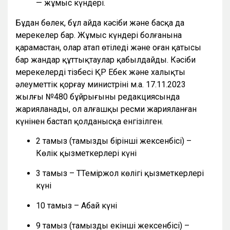
— жұмыс күндері.
Бұдан бөлек, бұл айда кәсіби және басқа да
мерекелер бар. Жұмыс күндері болғанына
қарамастан, олар атап өтіледі және оған қатысы
бар жандар құттықтаулар қабылдайды. Кәсіби
мерекелердің тізбесі ҚР Еңбек және халықты
әлеуметтік қорғау министрінің м.а. 17.11.2023
жылғы №480 бұйрығының редакциясында
жарияланады, ол алғашқы ресми жарияланған
күнінен бастап қолданысқа енгізілген.
2 тамыз (тамыздың бірінші жексенбісі) –
Көлік қызметкерлері күні
3 тамыз – ТТеміржол көлігі қызметкерлері
күні
10 тамыз – Абай күні
9 тамыз (тамыздың екінші жексенбісі) –