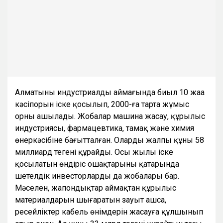
Алматының индустриалды аймағында биыл 10 жаңа
кәсіпорын іске қосылып, 2000-ға тарта жұмыс
орны ашылады. Жобалар машина жасау, құрылыс
индустриясы, фармацевтика, тамақ және химия
өнеркәсібіне бағытталған. Олардың жалпы құны 58
миллиард теңгені құрайды. Осы жылы іске
қосылатын өндіріс ошақтарының қатарында
шетелдік инвесторлардың да жобалары бар.
Мәселен, жапондықтар аймақтан құрылыс
материалдарын шығаратын зауыт ашса,
ресейліктер кабель өнімдерін жасауға құлшынып