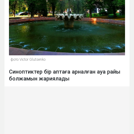
фото Victor Glutsenko
Синоптиктер бір аптаға арналған ауа райы
болжамын жариялады