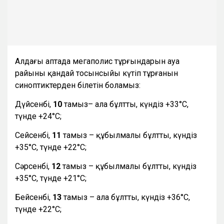
Алдағы аптада мегаполис тұрғындарын ауа
райының қандай тосынсыйы күтіп тұрғанын
синоптиктерден білетін боламыз:
Дүйсенбі,
10
тамыз– ала бұлтты, күндіз +33°С,
түнде +24°С;
Сейсенбі,
11
тамыз – құбылмалы бұлтты, күндіз
+35°С, түнде +22°С;
Сәрсенбі,
12
тамыз – құбылмалы бұлтты, күндіз
+35°С, түнде +21°С;
Бейсенбі,
13
тамыз – ала бұлтты, күндіз +36°С,
түнде +22°С;