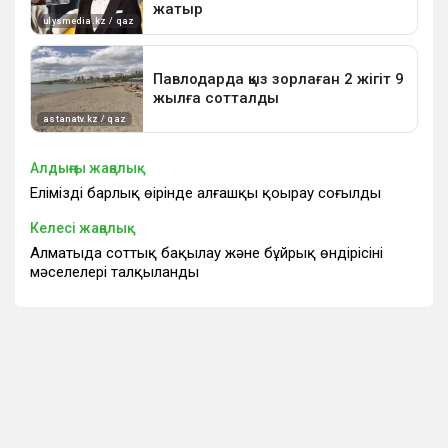
Алдыңғы жаңалық
Еліміздің барлық өңірінде алғашқы қоңырау соғылды
Келесі жаңалық
Алматыда соттық бақылау және бұйрық өндірісінің
мәселелері талқыланды