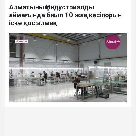
Алматының Индустриалды
аймағында биыл 10 жаңа кәсіпорын
іске қосылмақ