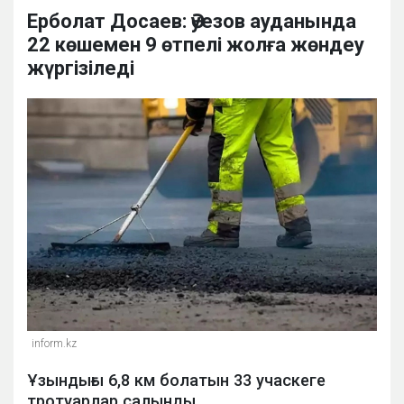
Ерболат Досаев: Әуезов ауданында
22 көшемен 9 өтпелі жолға жөндеу
жүргізіледі
inform.kz
Ұзындығы 6,8 км болатын 33 учаскеге
тротуарлар салынды