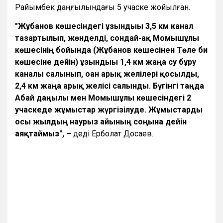
Райымбек даңғылындағы 5 учаске жойылған.
"Жұбанов көшесіндегі ұзындығы 3,5 км канал
тазартылып, жөнделді, сондай-ақ Момышұлы
көшесінің бойында (Жұбанов көшесінен Төле би
көшесіне дейін) ұзындығы 1,4 км жаңа су бұру
каналы салынып, оған арық желілері қосылды,
2,4 км жаңа арық желісі салынды.
Бүгінгі таңда
Абай даңғылы мен Момышұлы көшесіндегі
2
учаскеде жұмыстар жүргізілуде. Жұмыстарды
осы жылдың наурыз айының соңына дейін
аяқтаймыз",
–
деді Ерболат Досаев.