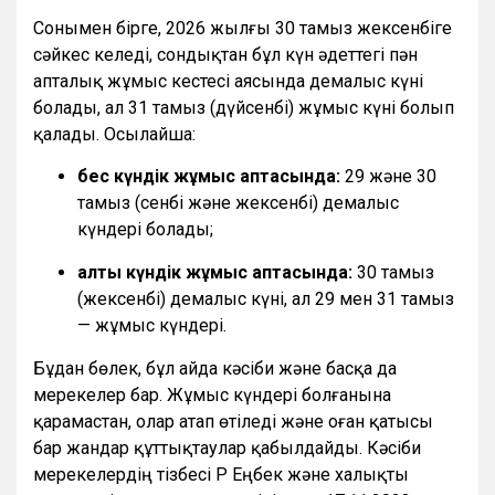
Сонымен бірге, 2026 жылғы 30 тамыз жексенбіге
сәйкес келеді, сондықтан бұл күн әдеттегі пән
апталық жұмыс кестесі аясында демалыс күні
болады, ал 31 тамыз (дүйсенбі) жұмыс күні болып
қалады. Осылайша:
бес күндік жұмыс аптасында:
29 және 30
тамыз (сенбі және жексенбі) демалыс
күндері болады;
алты күндік жұмыс аптасында:
30 тамыз
(жексенбі) демалыс күні, ал 29 мен 31 тамыз
— жұмыс күндері.
Бұдан бөлек, бұл айда кәсіби және басқа да
мерекелер бар. Жұмыс күндері болғанына
қарамастан, олар атап өтіледі және оған қатысы
бар жандар құттықтаулар қабылдайды. Кәсіби
мерекелердің тізбесі ҚР Еңбек және халықты