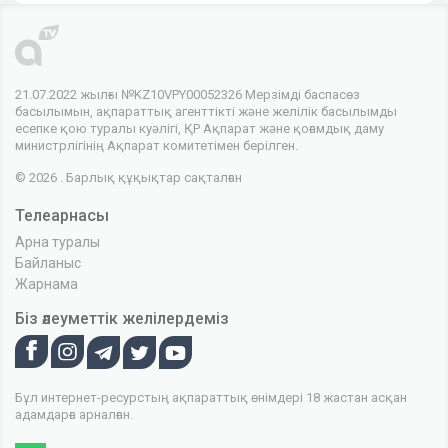
21.07.2022 жылғы №KZ10VPY00052326 Мерзімді баспасөз
басылымын, ақпараттық агенттікті және желілік басылымды
есепке қою туралы куәлігі, ҚР Ақпарат және қоғамдық даму
министрлігінің Ақпарат комитетімен берілген.
© 2026 . Барлық құқықтар сақталған
Телеарнасы
Арна туралы
Байланыс
Жарнама
Біз әлеуметтік желілердеміз
Бұл интернет-ресурстың ақпараттық өнімдері 18 жастан асқан
адамдарға арналған.