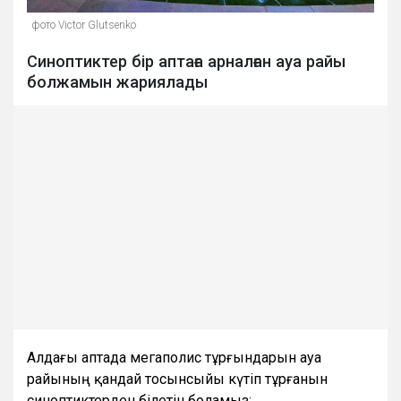
фото Victor Glutsenko
Синоптиктер бір аптаға арналған ауа райы
болжамын жариялады
Алдағы аптада мегаполис тұрғындарын ауа
райының қандай тосынсыйы күтіп тұрғанын
синоптиктерден білетін боламыз: