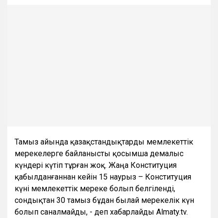
Тамыз айында қазақстандықтарды мемлекеттік
мерекелерге байланысты қосымша демалыс
күндері күтіп тұрған жоқ. Жаңа Конституция
қабылданғаннан кейін 15 наурыз – Конституция
күні мемлекеттік мереке болып белгіленді,
сондықтан 30 тамыз бұдан былай мерекелік күн
болып саналмайды, - деп хабарлайды Almaty.tv.