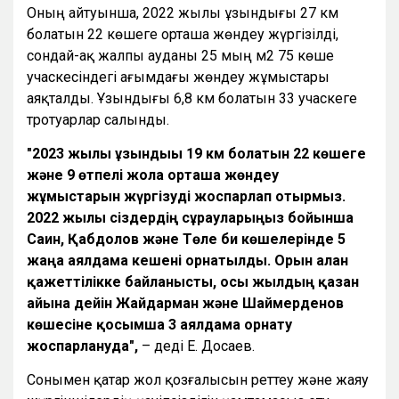
Оның айтуынша, 2022 жылы ұзындығы 27 км
болатын 22 көшеге орташа жөндеу жүргізілді,
сондай-ақ жалпы ауданы 25 мың м2 75 көше
учаскесіндегі ағымдағы жөндеу жұмыстары
аяқталды. Ұзындығы 6,8 км болатын 33 учаскеге
тротуарлар салынды.
"2023 жылы ұзындығы 19 км болатын 22 көшеге
және 9 өтпелі жолға орташа жөндеу
жұмыстарын жүргізуді жоспарлап отырмыз.
2022 жылы сіздердің сұрауларыңыз бойынша
Саин, Қабдолов және Төле би көшелерінде 5
жаңа аялдама кешені орнатылды. Орын алған
қажеттілікке байланысты, осы жылдың қазан
айына дейін Жайдарман және Шаймерденов
көшесіне қосымша 3 аялдама орнату
жоспарлануда",
– деді Е. Досаев.
Сонымен қатар жол қозғалысын реттеу және жаяу