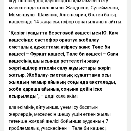
жүргіншілердің қауіпсіздігін қамтамасыз ету
мақсатында өткен жылы Жандосов, Сүлейменов,
Момышұлы, Шаляпин, Алтынсарин, Өтеген батыр
көшесінде 14 жаңа светофор орнатылғанын айтты.
"Қазіргі уақытта Береговой көшесі мен
Ю. Ким
көшесінде светофор орнатуға жобалау-
сметалық құжаттама әзірлеу және Төле би
көшесі – Фуркат көшесі, Төле би көшесі – Саин
көшесінің шығысында реттелетін жаяу
жүргіншілер өткелін салу жұмыстары жүріп
жатыр. Жобалау-сметалық құжаттама осы
жылдың мамыр айының соңында аяқталады,
жоба қараша айының соңына дейін іске
асырылады",
–
деді қала әкімі.
Қала әкімінің айтуынша, үнемі су басатын
жерлердің мәселесін шешу үшін өткен жылы
төтенше жағдай желісі бойынша ауданның 7
проблемалық учаскесінен – Төле би көшесі,