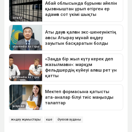
жөндеу жұмыстары
көше
Әуезов ауданы