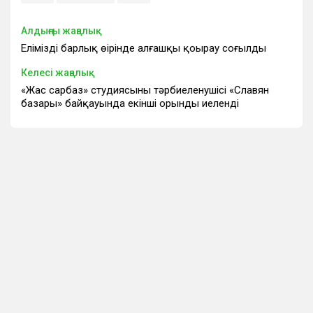
Алдыңғы жаңалық
Еліміздің барлық өңірінде алғашқы қоңырау соғылды
Келесі жаңалық
«Жас сарбаз» студиясының тәрбиеленушісі «Славян
базары» байқауында екінші орынды иеленді