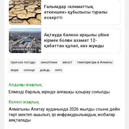
прогноз погоды
синоптики
август
температура в Алматы
жара
солнце
дождь
лето
Алдыңғы жаңалық
Еліміздің барлық өңірінде алғашқы қоңырау соғылды
Келесі жаңалық
Алматының Алатау ауданында 2026 жылдың соңына дейін
төрт мектеп ашылып, ірі инфрақұрылымдық жобалар
аяқталады