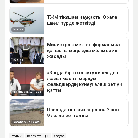
отдых
казахстанцы
август