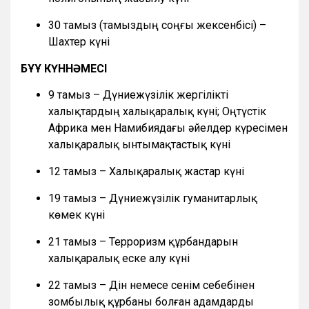
30 тамыз (тамыздың соңғы жексенбісі) –
Шахтер күні
БҰҰ КҮННӘМЕСІ
9 тамыз – Дүниежүзілік жергілікті
халықтардың халықаралық күні; Оңтүстік
Африка мен Намибиядағы әйелдер күресімен
халықаралық ынтымақтастық күні
12 тамыз – Халықаралық жастар күні
19 тамыз – Дүниежүзілік гуманитарлық
көмек күні
21 тамыз – Терроризм құрбандарын
халықаралық еске алу күні
22 тамыз – Дін немесе сенім себебінен
зомбылық құрбаны болған адамдарды