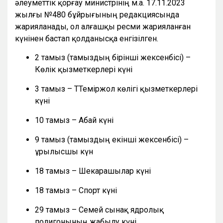
әлеуметтік қорғау министрінің м.а. 17.11.2023
жылғы №480 бұйрығының редакциясында
жарияланады, ол алғашқы ресми жарияланған
күнінен бастап қолданысқа енгізілген.
2 тамыз (тамыздың бірінші жексенбісі) –
Көлік қызметкерлері күні
3 тамыз – ТТеміржол көлігі қызметкерлері
күні
10 тамыз – Абай күні
9 тамыз (тамыздың екінші жексенбісі) –
Құрылысшы күн
18 тамыз – Шекарашылар күні
18 тамыз – Спорт күні
29 тамыз – Семей сынақ ядролық
полигонының жабылу күні