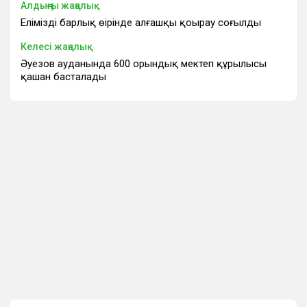
Алдыңғы жаңалық
Еліміздің барлық өңірінде алғашқы қоңырау соғылды
Келесі жаңалық
Әуезов ауданында 600 орындық мектеп құрылысы
қашан басталады