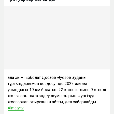
Қала әкімі Ерболат Досаев Әуезов ауданы
тұрғындарымен кездесуінде
2023 жылы
ұзындығы 19 км болатын 22 көшеге және 9 өтпелі
жолға орташа жөндеу жұмыстарын жүргізуді
жоспарлап отырғанын айтты, деп хабарлайды
Almaty.tv.