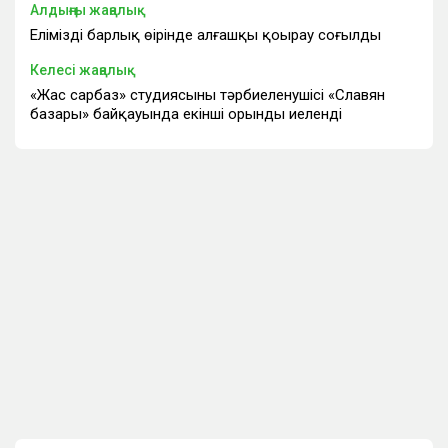
Алдыңғы жаңалық
Еліміздің барлық өңірінде алғашқы қоңырау соғылды
Келесі жаңалық
«Жас сарбаз» студиясының тәрбиеленушісі «Славян
базары» байқауында екінші орынды иеленді