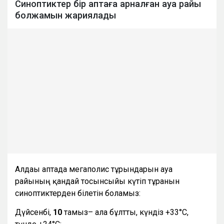
Синоптиктер бір аптаға арналған ауа райы
болжамын жариялады
Алдағы аптада мегаполис тұрғындарын ауа
райының қандай тосынсыйы күтіп тұрғанын
синоптиктерден білетін боламыз:
Дүйсенбі,
10
тамыз– ала бұлтты, күндіз +33°С,