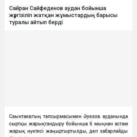
Сайран Сайфеденов аудан бойынша
жүргізіліп жатқан жұмыстардың барысы
туралы айтып берді
Сағынтаевтың тапсырмасымен Әуезов ауданында
сыртқы жарықтандыру бойынша 6 мыңнан астам
жарық нүктесі жаңғыртыртылды, деп хабарлайды