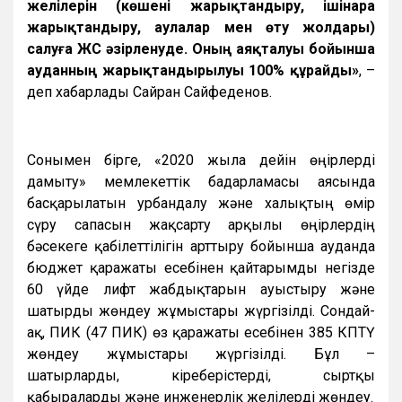
желілерін (көшені жарықтандыру, ішінара
жарықтандыру, аулалар мен өту жолдары)
салуға ЖСҚ әзірленуде. Оның аяқталуы бойынша
ауданның жарықтандырылуы 100% құрайды»
, –
деп хабарлады Сайран Сайфеденов.
Сонымен бірге, «2020 жылға дейін өңірлерді
дамыту» мемлекеттік бағдарламасы аясында
басқарылатын урбандалу және халықтың өмір
сүру сапасын жақсарту арқылы өңірлердің
бәсекеге қабілеттілігін арттыру бойынша ауданда
бюджет қаражаты есебінен қайтарымды негізде
60 үйде лифт жабдықтарын ауыстыру және
шатырды жөндеу жұмыстары жүргізілді. Сондай-
ақ, ПИК (47 ПИК) өз қаражаты есебінен 385 КПТҮ
жөндеу жұмыстары жүргізілді. Бұл –
шатырларды, кіреберістерді, сыртқы
қабырғаларды және инженерлік желілерді жөндеу.