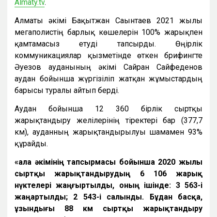
Almaty.tv
.
Алматы әкімі Бақытжан Сағынтаев 2021 жылы
мегаполистің барлық көшелерін 100% жарықпен
қамтамасыз етуді тапсырды. Өңірлік
коммуникациялар қызметінде өткен брифингте
Әуезов ауданының әкімі Сайран Сайфеденов
аудан бойынша жүргізіліп жатқан жұмыстардың
барысы туралы айтып берді.
Аудан бойынша 12 360 бірлік сыртқы
жарықтандыру желілерінің тіректері бар (377,7
км), ауданның жарықтандырылуы шамамен 93%
құрайды.
«Қала әкімінің тапсырмасы бойынша 2020 жылы
сыртқы жарықтандырудың 6 106 жарық
нүктелері жаңғыртылды, оның ішінде: 3 563-і
жаңартылды; 2 543-і салынды. Бұдан басқа,
ұзындығы 88 км сыртқы жарықтандыру