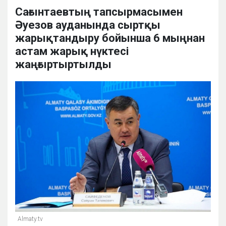
Сағынтаевтың тапсырмасымен
Әуезов ауданында сыртқы
жарықтандыру бойынша 6 мыңнан
астам жарық нүктесі
жаңғыртыртылды
Almaty.tv