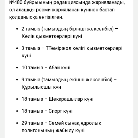
№480 бұйрығының редакциясында жарияланады,
ол алғашқы ресми жарияланған күнінен бастап
қолданысқа енгізілген.
2 тамыз (тамыздың бірінші жексенбісі) –
Көлік қызметкерлері күні
3 тамыз – ТТеміржол көлігі қызметкерлері
күні
10 тамыз – Абай күні
9 тамыз (тамыздың екінші жексенбісі) –
Құрылысшы күн
18 тамыз – Шекарашылар күні
18 тамыз – Спорт күні
29 тамыз – Семей сынақ ядролық
полигонының жабылу күні