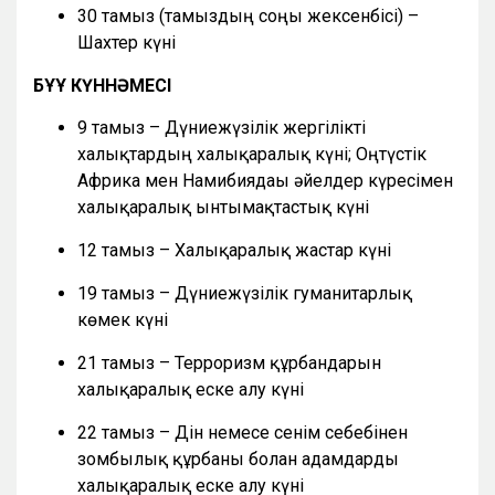
30 тамыз (тамыздың соңғы жексенбісі) –
Шахтер күні
БҰҰ КҮННӘМЕСІ
9 тамыз – Дүниежүзілік жергілікті
халықтардың халықаралық күні; Оңтүстік
Африка мен Намибиядағы әйелдер күресімен
халықаралық ынтымақтастық күні
12 тамыз – Халықаралық жастар күні
19 тамыз – Дүниежүзілік гуманитарлық
көмек күні
21 тамыз – Терроризм құрбандарын
халықаралық еске алу күні
22 тамыз – Дін немесе сенім себебінен
зомбылық құрбаны болған адамдарды
халықаралық еске алу күні