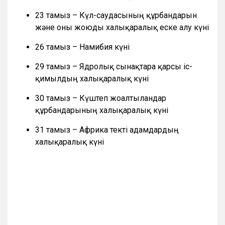
23 тамыз – Күл-саудасының құрбандарын
және оны жоюды халықаралық еске алу күні
26 тамыз – Намибия күні
29 тамыз – Ядролық сынақтарға қарсы іс-
қимылдың халықаралық күні
30 тамыз – Күштеп жоғалтылғандар
құрбандарының халықаралық күні
31 тамыз – Африка текті адамдардың
халықаралық күні