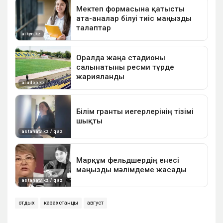
отдых
казахстанцы
август