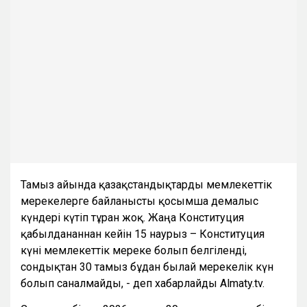
Тамыз айында қазақстандықтарды мемлекеттік
мерекелерге байланысты қосымша демалыс
күндері күтіп тұрған жоқ. Жаңа Конституция
қабылданғаннан кейін 15 наурыз – Конституция
күні мемлекеттік мереке болып белгіленді,
сондықтан 30 тамыз бұдан былай мерекелік күн
болып саналмайды, - деп хабарлайды Almaty.tv.