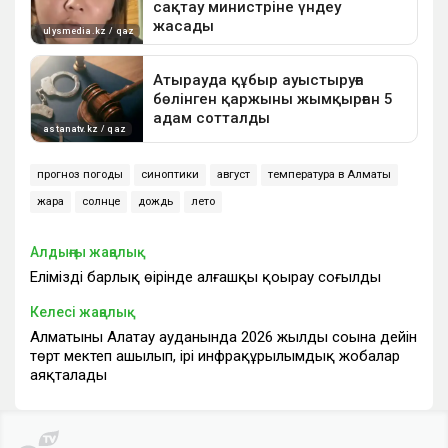
прогноз погоды
синоптики
август
температура в Алматы
жара
солнце
дождь
лето
Алдыңғы жаңалық
Еліміздің барлық өңірінде алғашқы қоңырау соғылды
Келесі жаңалық
Алматының Алатау ауданында 2026 жылдың соңына дейін
төрт мектеп ашылып, ірі инфрақұрылымдық жобалар
аяқталады