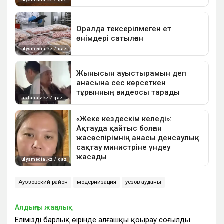
Ауэзовский район
модернизация
Әуезов ауданы
Алдыңғы жаңалық
Еліміздің барлық өңірінде алғашқы қоңырау соғылды