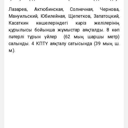
Лазарев, Актюбинская, Солнечная, Чернова,
Мануильский, Юбилейная, Щепетков, Запатоцкий,
Касаткин көшелеріндегі кәріз желілерінің
құрылысы бойынша жұмыстар аяқталды. 8 көп
пәтерлі тұрғын үйлер (62 мың шаршы метр)
салынды. 4 КПТҮ аяқталу сатысында (39 мың ш.
м.).