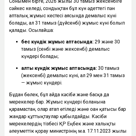
Сонымен бірге, 2026 жылғы 30 тамыз жексенбіге
сәйкес келеді, сондықтан бұл күн әдеттегі пән
апталық жұмыс кестесі аясында демалыс күні
болады, ал 31 тамыз (дүйсенбі) жұмыс күні болып
қалады. Осылайша:
бес күндік жұмыс аптасында:
29 және 30
тамыз (сенбі және жексенбі) демалыс
күндері болады;
алты күндік жұмыс аптасында:
30 тамыз
(жексенбі) демалыс күні, ал 29 мен 31 тамыз
— жұмыс күндері.
Бұдан бөлек, бұл айда кәсіби және басқа да
мерекелер бар. Жұмыс күндері болғанына
қарамастан, олар атап өтіледі және оған қатысы бар
жандар құттықтаулар қабылдайды. Кәсіби
мерекелердің тізбесі ҚР Еңбек және халықты
әлеуметтік қорғау министрінің м.а. 17.11.2023 жылғы