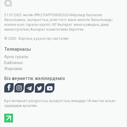
21.07.2022 жылғы №KZ10VPY00052326 Мерзімді баспасөз
басылымын, ақпараттық агенттікті және желілік басылымды
есепке қою туралы куәлігі, ҚР Ақпарат және қоғамдық даму
министрлігінің Ақпарат комитетімен берілген.
© 2026 . Барлық құқықтар сақталған
Телеарнасы
Арна туралы
Байланыс
Жарнама
Біз әлеуметтік желілердеміз
Бұл интернет-ресурстың ақпараттық өнімдері 18 жастан асқан
адамдарға арналған.