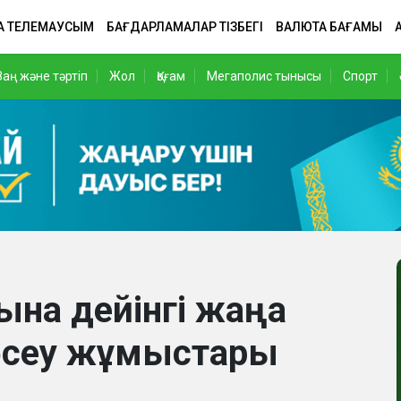
А ТЕЛЕМАУСЫМ
БАҒДАРЛАМАЛАР ТІЗБЕГІ
ВАЛЮТА БАҒАМЫ
Заң және тәртіп
Жол
Қоғам
Мегаполис тынысы
Спорт
ына дейінгі жаңа
төсеу жұмыстары