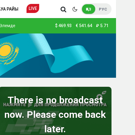
LIVE
АУА РАЙЫ
ҚАЗ
РУС
Әлемде
$
469.93
€
541.64
₽
5.71