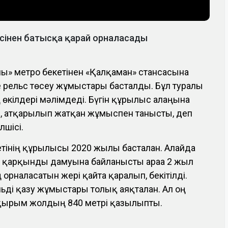
сінен батысқа қарай орналасады
» метро бекетінен «Қалқаман» стансасына
е рельс төсеу жұмыстары басталды. Бұл туралы
өкілдері мәлімдеді. Бүгін құрылыс алаңына
п, атқарылып жатқан жұмыспен танысты, деп
лшісі.
тінің құрылысы 2020 жылы басталған. Алайда
 қарқынды дамуына байланысты араға 2 жыл
орналасатын жері қайта қаралып, бекітілді.
льді қазу жұмыстары толық аяқталған. Ал оң
қырым жолдың 840 метрі қазылыпты.