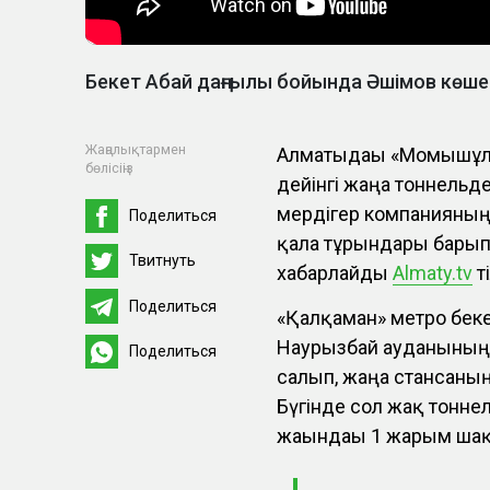
Бекет Абай даңғылы бойында Әшімов көше
Жаңалықтармен
Алматыдағы «Момышұлы
бөлісіңіз
дейінгі жаңа тоннельд
мердігер компанияның 
Поделиться
қала тұрғындары бары
Твитнуть
хабарлайды
Almaty.tv
ті
Поделиться
«Қалқаман» метро беке
Наурызбай ауданының
Поделиться
салып, жаңа стансаның 
Бүгінде сол жақ тонне
жағындағы 1 жарым ша