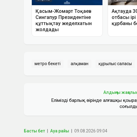
метро бекеті
Қалқаман
құрылыс саласы
Алдыңғы жаңалы
Еліміздің барлық өңірінде алғашқы қоңыра
соғылд
Басты бет
Ауа райы
09.08.2026 09:04