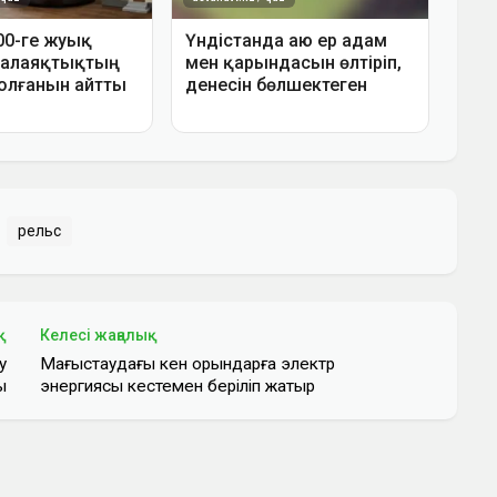
рельс
қ
Келесі жаңалық
у
Маңғыстаудағы кен орындарға электр
ы
энергиясы кестемен беріліп жатыр