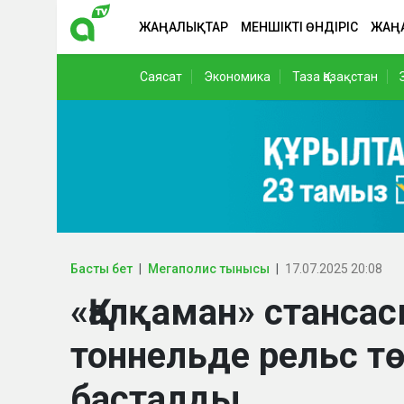
ЖАҢАЛЫҚТАР
МЕНШІКТІ ӨНДІРІС
ЖАҢ
Саясат
Экономика
Таза Қазақстан
Басты бет
Мегаполис тынысы
17.07.2025 20:08
«Қалқаман» стансас
тоннельде рельс 
басталды