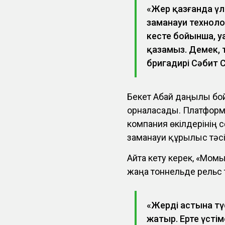
«Жер қазғанда үлк
заманауи технол
кесте бойынша, у
қазамыз. Демек, т
бригадирі Сәбит 
Бекет Абай даңғылы б
орналасады. Платформ
компания өкілдерінің
заманауи құрылыс тәс
Айта кету керек, «Мом
жаңа тоннельде рельс
«Жердің астына т
жатыр. Ертең үсті