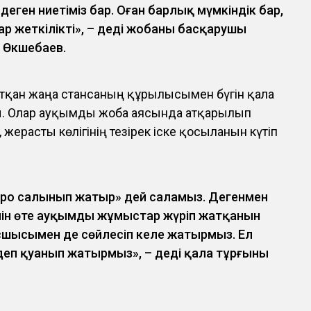
еген ниетіміз бар. Оған барлық мүмкіндік бар,
р жеткілікті», – деді жобаның басқарушы
 Өкшебаев.
қан жаңа стансаның құрылысымен бүгін қала
ы. Олар ауқымды жоба аясында атқарылып
жерасты көлігінің тезірек іске қосылғанын күтіп
тро салынып жатыр» дей саламыз. Дегенмен
ейін өте ауқымды жұмыстар жүріп жатқанын
сшысымен де сөйлесіп келе жатырмыз. Ел
і деп қуанып жатырмыз», – деді қала тұрғыны