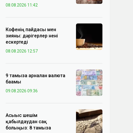
08.08.2026 11:42
Кофенің пайдасы мен
зияны: дәрігерлер нені
ескертеді
08.08.2026 12:57
9 тамызға арналған валюта
бағамы
09.08.2026 09:36
Асығыс шешім
қабылдаудан сақ
болыңыз: 8 тамызға