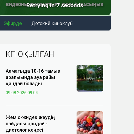
Эфирде
Детский киноклуб
КӨП ОҚЫЛҒАН
Алматыда 10-16 тамыз
аралығында ауа райы
қандай болады
09.08.2026 09:04
Жеміс-жидек жеудің
пайдасы қандай -
диетолог кеңесі