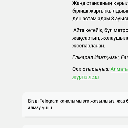
Жаңа стансаның құры
бірінші жартыжылдығын
ден астам адам 3 ауы
Айта кетейік, бұл метр
жақсартып, жолаушыла
жоспарланған.
Гүлмарал Изатқызы, Ға
Оқи отырыңыз:
Алматы
жүргізіледі
Біздің Telegram каналымызға жазылыңыз, жаң
алмау үшін