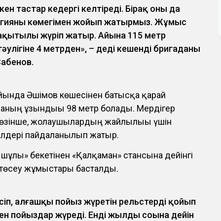
ен тастар кедергі келтіреді. Бірақ оны да
огияның көмегімен жойып жатырмыз. Жұмыс
ақытылы жүріп жатыр. Айына 115 метр
әулігіне 4 метрден», – деді кешенді бригаданың
Сабенов.
ойында Әшімов көшесінен батысқа қарай
аның ұзындығы 98 метр болады. Мердігер
 сөзінше, жолаушылардың жайлылығы үшін
ілдері пайдаланылып жатыр.
ышұлы» бекетінен «Қалқаман» стансына дейінгі
 төсеу жұмыстары басталды.
үсіп, алғашқы пойыз жүретін рельстерді қойып
мен пойыздар жүреді. Енді жылдың соңына дейін