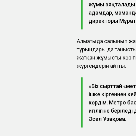
жұмы аяқталады д
адамдар, маманда
директоры Мұрат
Алматыда салынып жат
тұрғындары да таныст
жатқан жұмысты көріп, 
жүргендерін айтты.
«Біз сырттай «ме
ішке кіргеннен к
көрдім. Метро ба
игілігіне берілед
Әсел Ұзақова.