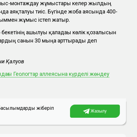
лыс-монтаждау жұмыстары келер жылдың
да аяқталуы тиіс. Бүгінде жоба аясында 400-
сыммен жұмыс істеп жатыр.
о бекетінің ашылуы қаладағы көлік қозғалысын
рдың санын 30 мыңға арттырады деп
ни Қалуов
дағы Геологтар аллеясына күрделі жөндеу
а басылымдарды жіберіп
Жазылу