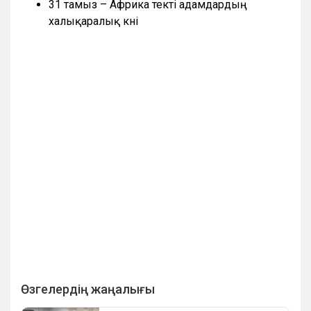
31 тамыз – Африка текті адамдардың
халықаралық күні