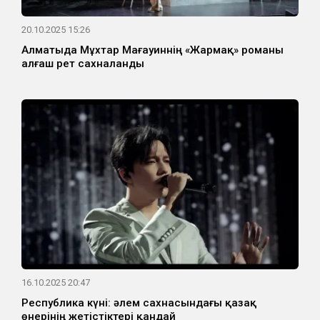
20.10.2025 15:26
Алматыда Мұхтар Мағауиннің «Жармақ» романы
алғаш рет сахналанды
16.10.2025 20:47
Республика күні: әлем сахнасындағы қазақ
өнерінің жетістіктері қандай