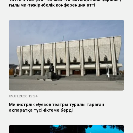
ғылыми-тәжірибелік конференция өтті
09.01.2026 12:24
Министрлік Әуезов театры туралы тараған
ақпаратқа түсініктеме берді