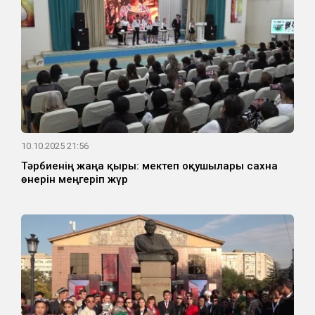
10.10.2025 21:56
Тәрбиенің жаңа қыры: мектеп оқушылары сахна
өнерін меңгеріп жүр