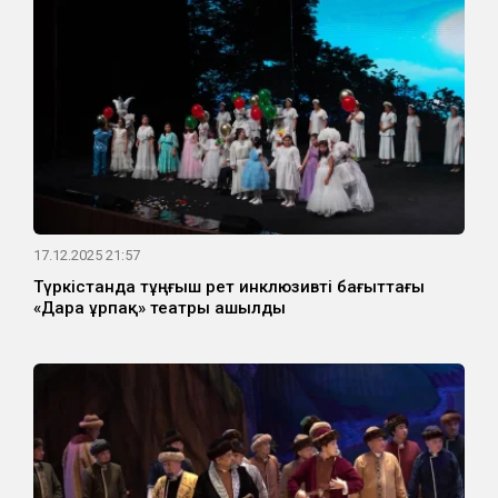
17.12.2025 21:57
Түркістанда тұңғыш рет инклюзивті бағыттағы
«Дара ұрпақ» театры ашылды