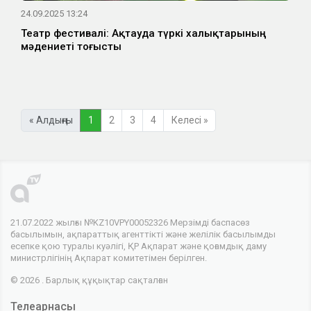
24.09.2025 13:24
Театр фестивалі: Ақтауда түркі халықтарының
мәдениеті тоғысты
« Алдыңғы
1
2
3
4
Келесі »
21.07.2022 жылғы №KZ10VPY00052326 Мерзімді баспасөз
басылымын, ақпараттық агенттікті және желілік басылымды
есепке қою туралы куәлігі, ҚР Ақпарат және қоғамдық даму
министрлігінің Ақпарат комитетімен берілген.
© 2026 . Барлық құқықтар сақталған
Телеарнасы