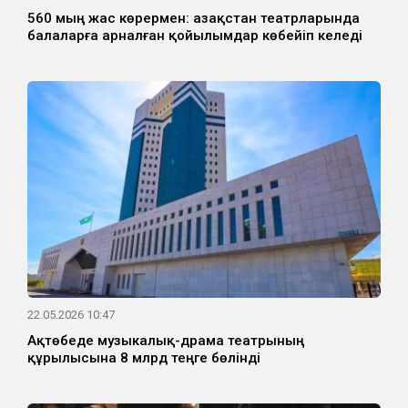
560 мың жас көрермен: Қазақстан театрларында
балаларға арналған қойылымдар көбейіп келеді
22.05.2026 10:47
Ақтөбеде музыкалық-драма театрының
құрылысына 8 млрд теңге бөлінді