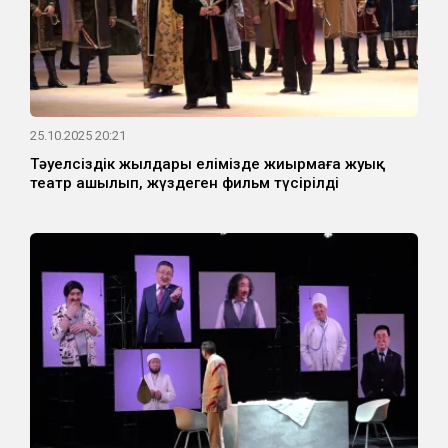
25.10.2025 20:21
Тәуелсіздік жылдары елімізде жиырмаға жуық
театр ашылып, жүздеген фильм түсірілді