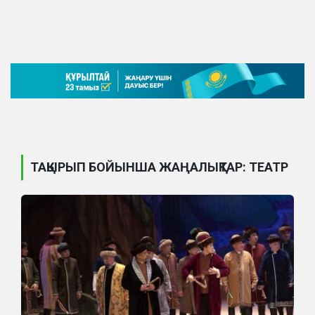
ТАҚЫРЫП БОЙЫНША ЖАҢАЛЫҚТАР: ТЕАТР