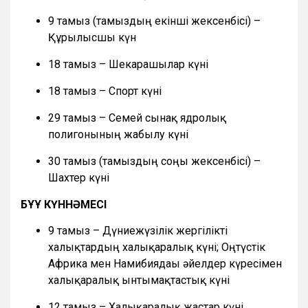
9 тамыз (тамыздың екінші жексенбісі) –
Құрылысшы күн
18 тамыз – Шекарашылар күні
18 тамыз – Спорт күні
29 тамыз – Семей сынақ ядролық
полигонының жабылу күні
30 тамыз (тамыздың соңғы жексенбісі) –
Шахтер күні
БҰҰ КҮННӘМЕСІ
9 тамыз – Дүниежүзілік жергілікті
халықтардың халықаралық күні; Оңтүстік
Африка мен Намибиядағы әйелдер күресімен
халықаралық ынтымақтастық күні
12 тамыз – Халықаралық жастар күні