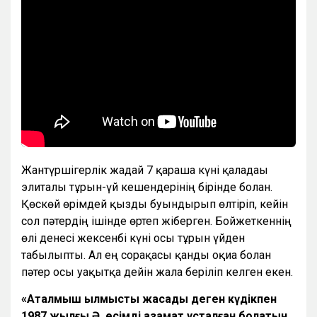
Жантүршігерлік жағдай 7 қараша күні қаладағы
элиталы тұрғын-үй кешендерінің бірінде болған.
Қөскөй өрімдей қызды буындырып өлтіріп, кейін
сол пәтердің ішінде өртеп жіберген. Бойжеткеннің
өлі денесі жексенбі күні осы тұрғын үйден
табылыпты. Ал ең сорақасы қанды оқиға болған
пәтер осы уақытқа дейін жалға беріліп келген екен.
«Аталмыш қылмысты жасады деген күдікпен
1987 жылғы Ә. есімді азамат ұсталған болатын.