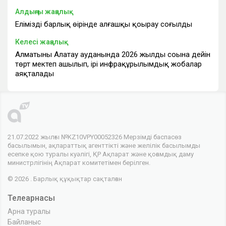
Алдыңғы жаңалық
Еліміздің барлық өңірінде алғашқы қоңырау соғылды
Келесі жаңалық
Алматының Алатау ауданында 2026 жылдың соңына дейін
төрт мектеп ашылып, ірі инфрақұрылымдық жобалар
аяқталады
21.07.2022 жылғы №KZ10VPY00052326 Мерзімді баспасөз
басылымын, ақпараттық агенттікті және желілік басылымды
есепке қою туралы куәлігі, ҚР Ақпарат және қоғамдық даму
министрлігінің Ақпарат комитетімен берілген.
© 2026 . Барлық құқықтар сақталған
Телеарнасы
Арна туралы
Байланыс