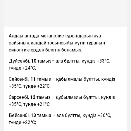
Алдағы аптада мегаполис тұрғындарын ауа
райының қандай тосынсыйы күтіп тұрғанын
синоптиктерден білетін боламыз:
Дүйсенбі,
10
тамыз– ала бұлтты, күндіз +33°С,
түнде +24°С;
Сейсенбі,
11
тамыз – құбылмалы бұлтты, күндіз
+35°С, түнде +22°С;
Сәрсенбі,
12
тамыз – құбылмалы бұлтты, күндіз
+35°С, түнде +21°С;
Бейсенбі,
13
тамыз – ала бұлтты, күндіз +36°С,
түнде +22°С;