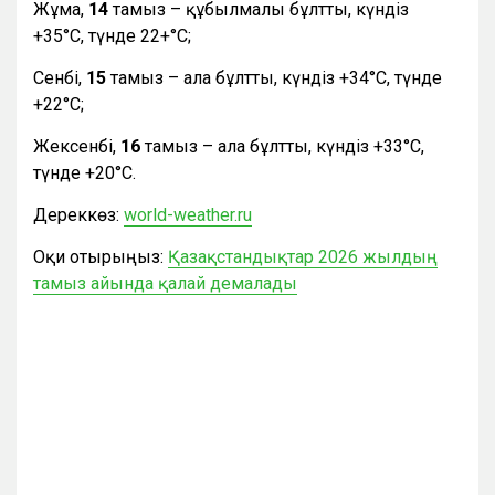
Жұма,
14
тамыз – құбылмалы бұлтты, күндіз
+35°С, түнде 22+°С;
Сенбі,
15
тамыз – ала бұлтты, күндіз +34°С, түнде
+22°С;
Жексенбі,
16
тамыз – ала бұлтты, күндіз +33°С,
түнде +20°С.
Дереккөз:
world-weather.ru
Оқи отырыңыз:
Қазақстандықтар 2026 жылдың
тамыз айында қалай демалады