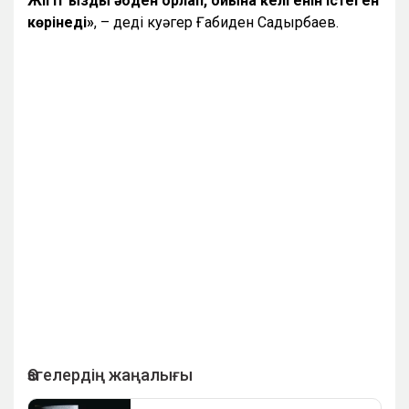
Жігіт қызды әбден қорлап, ойына келгенін істеген
көрінеді»
, – деді куәгер Ғабиден Садырбаев.