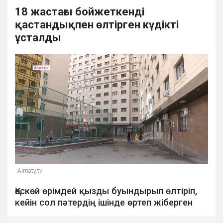
18 жастағы бойжеткенді
қастандықпен өлтірген күдікті
ұсталды
Almaty.tv
Қөскөй өрімдей қызды буындырып өлтіріп,
кейін сол пәтердің ішінде өртеп жіберген