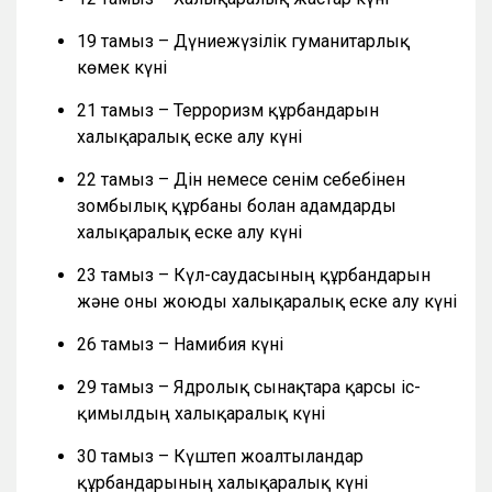
19 тамыз – Дүниежүзілік гуманитарлық
көмек күні
21 тамыз – Терроризм құрбандарын
халықаралық еске алу күні
22 тамыз – Дін немесе сенім себебінен
зомбылық құрбаны болған адамдарды
халықаралық еске алу күні
23 тамыз – Күл-саудасының құрбандарын
және оны жоюды халықаралық еске алу күні
26 тамыз – Намибия күні
29 тамыз – Ядролық сынақтарға қарсы іс-
қимылдың халықаралық күні
30 тамыз – Күштеп жоғалтылғандар
құрбандарының халықаралық күні