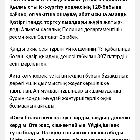
Қылмыстық іс-жүргізу кодексінің 128-бабына
сәйкес, ол уақытша оқшаулау абақтысына қамалды.
Қазіргі таңда тергеу амалдары жүріп жатыр»
, –
деді Алматы қалалық Полиция департаментінің
ресми өкілі Салтанат Әзірбек.
Қанды оқиға осы тұрғын-үй кешенінің 13-қабатында
болған. Қазір қыздың денесі табылған 307 пәтердің
есігі мөрленген.
Айта кету керек, ұсталған күдікті бұрын бұзақылық
дерегі үшін қылмыстық жауапкершілікке
тартылған. Ал мұндағы тұрғындар ықшамауданда
бұрын-соңды мұндай жантүршігерлік оқиға
болмағанын айтады.
«Оқиға болған күні пәтерге кірдім, қыздың денесін
көрдім. Өте жас, кішкентай қыз. Үйдің іші көк
түтін болды. Пәтерден шыққан иіс қолқаны қабады.