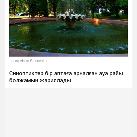
фото Victor Glutsenko
Синоптиктер бір аптаға арналған ауа райы
болжамын жариялады