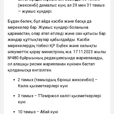
(жексенбі) демалыс күні, ал 29 мен 31 тамыз
— жұмыс күндері.
Бұдан бөлек, бұл айда кәсіби және басқа да
мерекелер бар. Жұмыс күндері болғанына
қарамастан, олар атап өтіледі және оған қатысы бар
жандар құттықтаулар қабылдайды. Кәсіби
мерекелердің тізбесі ҚР Еңбек және халықты
әлеуметтік қорғау министрінің м.а. 17.11.2023 жылғы
№480 бұйрығының редакциясында жарияланады,
ол алғашқы ресми жарияланған күнінен бастап
қолданысқа енгізілген.
2 тамыз (тамыздың бірінші жексенбісі) –
Көлік қызметкерлері күні
3 тамыз – ТТеміржол көлігі қызметкерлері
күні
10 тамыз – Абай күні