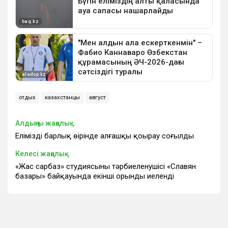
отдых
казахстанцы
август
Алдыңғы жаңалық
Еліміздің барлық өңірінде алғашқы қоңырау соғылды
Келесі жаңалық
«Жас сарбаз» студиясының тәрбиеленушісі «Славян
базары» байқауында екінші орынды иеленді