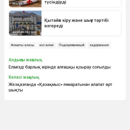
Алматы қаласы
кісі өлімі
Подозреваемый
задержание
Алдыңғы жаңалық
Еліміздің барлық өңірінде алғашқы қоңырау соғылды
Келесі жаңалық
Жезқазғанда «Қазақмыс» ғимаратынан алапат өрт
шықты