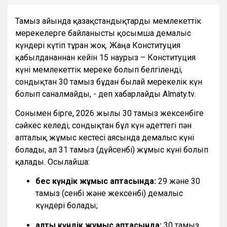
Тамыз айында қазақстандықтарды мемлекеттік
мерекелерге байланысты қосымша демалыс
күндері күтіп тұрған жоқ. Жаңа Конституция
қабылданғаннан кейін 15 наурыз – Конституция
күні мемлекеттік мереке болып белгіленді,
сондықтан 30 тамыз бұдан былай мерекелік күн
болып саналмайды, - деп хабарлайды Almaty.tv.
Сонымен бірге, 2026 жылғы 30 тамыз жексенбіге
сәйкес келеді, сондықтан бұл күн әдеттегі пән
апталық жұмыс кестесі аясында демалыс күні
болады, ал 31 тамыз (дүйсенбі) жұмыс күні болып
қалады. Осылайша:
бес күндік жұмыс аптасында:
29 және 30
тамыз (сенбі және жексенбі) демалыс
күндері болады;
алты күндік жұмыс аптасында:
30 тамыз