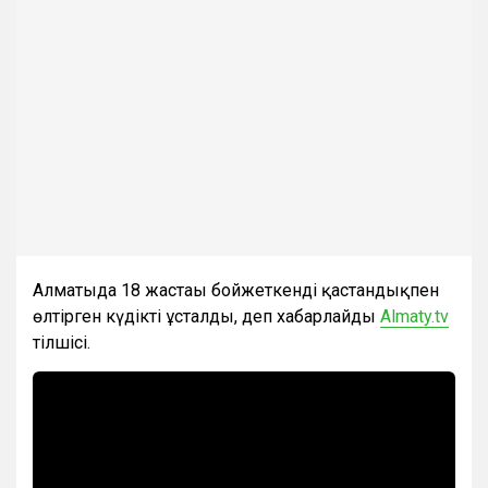
Алматыда 18 жастағы бойжеткенді қастандықпен
өлтірген күдікті ұсталды, деп хабарлайды
Almaty.tv
тілшісі.