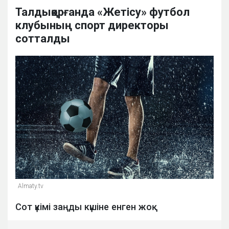
Талдықорғанда «Жетісу» футбол
клубының спорт директоры
сотталды
Almaty.tv
Сот үкімі заңды күшіне енген жоқ