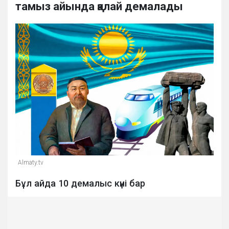
тамыз айында қалай демалады
Almaty.tv
Бұл айда 10 демалыс күні бар