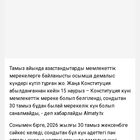
Тамыз айында қазақстандықтарды мемлекеттік
мерекелерге байланысты қосымша демалыс
күндері күтіп тұрған жоқ. Жаңа Конституция
қабылданғаннан кейін 15 наурыз – Конституция күні
мемлекеттік мереке болып белгіленді, сондықтан
30 тамыз бұдан былай мерекелік күн болып
саналмайды, - деп хабарлайды Almaty.tv.
Сонымен бірге, 2026 жылғы 30 тамыз жексенбіге
сәйкес келеді, сондықтан бұл күн әдеттегі пән