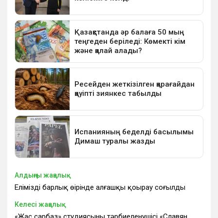
Алдыңғы жаңалық
Еліміздің барлық өңірінде алғашқы қоңырау соғылды
Келесі жаңалық
«Жас сарбаз» студиясының тәрбиеленушісі «Славян