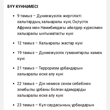
БҰҰ КҮННӘМЕСІ
9 тамыз – Дүниежүзілік жергілікті
халықтардың халықаралық күні; Оңтүстік
Африка мен Намибиядағы әйелдер күресімен
халықаралық ынтымақтастық күні
12 тамыз – Халықаралық жастар күні
19 тамыз – Дүниежүзілік гуманитарлық көмек
күні
21 тамыз – Терроризм құрбандарын
халықаралық еске алу күні
22 тамыз – Дін немесе сенім себебінен
зомбылық құрбаны болған адамдарды
халықаралық еске алу күні
23 тамыз – Күл-саудасының құрбандарын