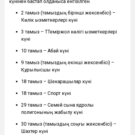
күнінен бастап қолданысқа енгізілген.
2 тамыз (тамыздың бірінші жексенбісі) –
Көлік қызметкерлері күні
3 тамыз – ТТеміржол көлігі қызметкерлері
күні
10 тамыз – Абай күні
9 тамыз (тамыздың екінші жексенбісі) –
Құрылысшы күн
18 тамыз – Шекарашылар күні
18 тамыз – Спорт күні
29 тамыз – Семей сынақ ядролық
полигонының жабылу күні
30 тамыз (тамыздың соңғы жексенбісі) –
Шахтер күні