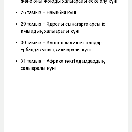
және оны жоюды халықаралық еске алу күні
26 тамыз – Намибия күні
29 тамыз – Ядролық сынақтарға қарсы іс-
қимылдың халықаралық күні
30 тамыз – Күштеп жоғалтылғандар
құрбандарының халықаралық күні
31 тамыз – Африка текті адамдардың
халықаралық күні