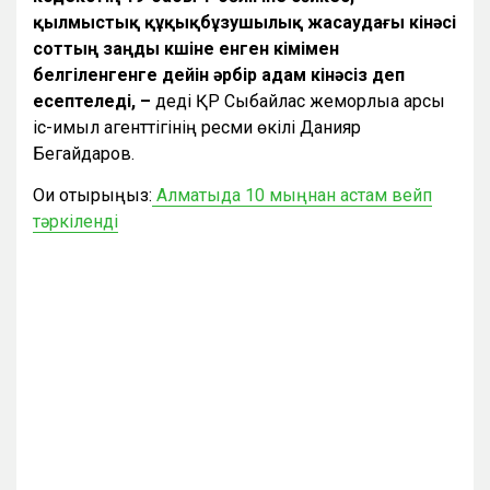
қылмыстық құқықбұзушылық жасаудағы кінәсі
соттың заңды күшіне енген үкімімен
белгіленгенге дейін әрбір адам кінәсіз деп
есептеледі, –
деді ҚР Сыбайлас жемқорлыққа қарсы
іс-қимыл агенттігінің ресми өкілі Данияр
Бегайдаров.
Оқи отырыңыз:
Алматыда 10 мыңнан астам вейп
тәркіленді