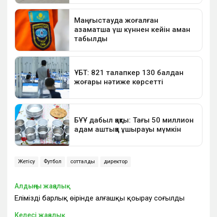
Жетісу
Футбол
сотталды
директор
Алдыңғы жаңалық
Еліміздің барлық өңірінде алғашқы қоңырау соғылды
Келесі жаңалық