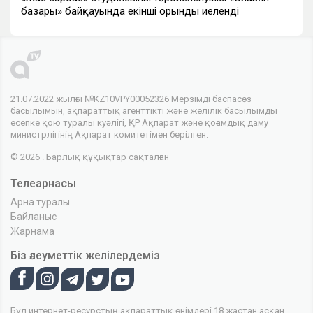
базары» байқауында екінші орынды иеленді
21.07.2022 жылғы №KZ10VPY00052326 Мерзімді баспасөз
басылымын, ақпараттық агенттікті және желілік басылымды
есепке қою туралы куәлігі, ҚР Ақпарат және қоғамдық даму
министрлігінің Ақпарат комитетімен берілген.
© 2026 . Барлық құқықтар сақталған
Телеарнасы
Арна туралы
Байланыс
Жарнама
Біз әлеуметтік желілердеміз
Бұл интернет-ресурстың ақпараттық өнімдері 18 жастан асқан