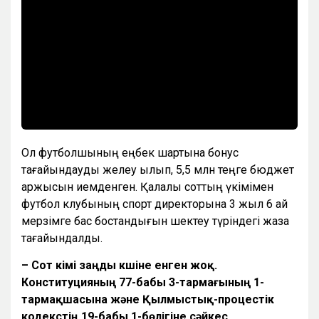
Ол футболшының еңбек шартына бонус
тағайындауды желеу қылып, 5,5 млн теңге бюджет
қаржысын иемденген. Қалалық соттың үкімімен
футбол клубының спорт директорына 3 жыл 6 ай
мерзімге бас бостандығын шектеу түріндегі жаза
тағайындалды.
– Сот үкімі заңды күшіне енген жоқ.
Конституцияның 77-бабы 3-тармағының 1-
тармақшасына және Қылмыстық-процестік
кодекстің 19-бабы 1-бөлігіне сәйкес,