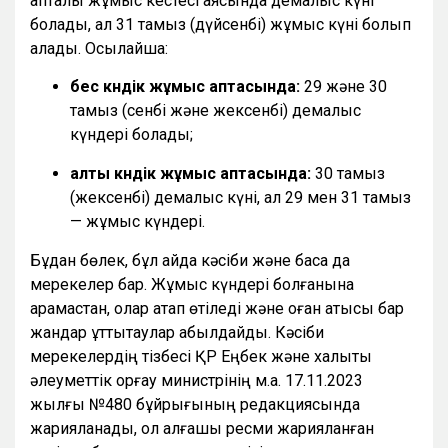
апталық жұмыс кестесі аясында демалыс күні
болады, ал 31 тамыз (дүйсенбі) жұмыс күні болып
қалады. Осылайша:
бес күндік жұмыс аптасында:
29 және 30
тамыз (сенбі және жексенбі) демалыс
күндері болады;
алты күндік жұмыс аптасында:
30 тамыз
(жексенбі) демалыс күні, ал 29 мен 31 тамыз
— жұмыс күндері.
Бұдан бөлек, бұл айда кәсіби және басқа да
мерекелер бар. Жұмыс күндері болғанына
қарамастан, олар атап өтіледі және оған қатысы бар
жандар құттықтаулар қабылдайды. Кәсіби
мерекелердің тізбесі ҚР Еңбек және халықты
әлеуметтік қорғау министрінің м.а. 17.11.2023
жылғы №480 бұйрығының редакциясында
жарияланады, ол алғашқы ресми жарияланған