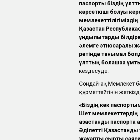
паспорты біздің ұлттық
көрсеткіші болуы керек
мемлекеттілігіміздің 
Қазақстан Республика
құндылықтарды білдіре
әлемге этносаралық ж
ретінде танымал болд
ұлттың болашаққа ұ
кездесуде.
Сондай-ақ Мемлекет б
құрметтейтінін жеткізді
«Біздің көк паспорты
Шет мемлекеттердің в
қазақстандық паспортқа 
Әділетті Қазақстанды 
жауапты сыртқы саяси