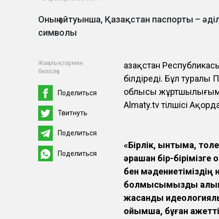
Оның айтуынша, Қазақстан паспорты – әді
символы
Жаңалықтармен
Қазақстан Республика
бөлісіңіз
білдіреді. Бұл туралы
облысы жұртшылығымен
Поделиться
Almaty.tv тілшісі Ақо
Твитнуть
Поделиться
«Бірлік, ынтымақ, тол
Поделиться
әрқашан бір-бірімізге 
бен мәдениетіміздің н
болмысымызды қалыпт
жасанды идеологиялық
ойымша, бұған қажетті