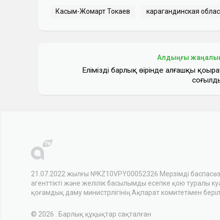
Касым-Жомарт Токаев
карагандинская облас
Алдыңғы жаңалы
Еліміздің барлық өңірінде алғашқы қоңыра
соғылд
21.07.2022 жылғы №KZ10VPY00052326 Мерзімді баспасө
агенттікті және желілік басылымды есепке қою туралы куәл
қоғамдық даму министрлігінің Ақпарат комитетімен беріл
© 2026 . Барлық құқықтар сақталған