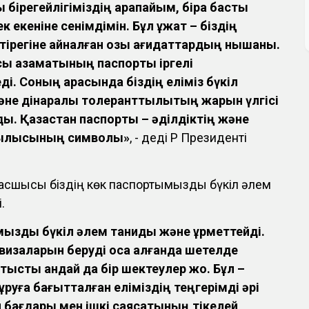
 бірегейлігіміздің қарапайым, бірақ басты
 екеніне сенімдімін. Бұл құжат – біздің
тірегіне айналған озық қағидаттардың нышаны.
сы азаматының паспорты іргелі
ді. Соның арқасында біздің еліміз бүкіл
әне дінаралық толеранттылықтың жарқын үлгісі
ы. Қазақстан паспорты – әділдіктің және
мтылысының символы»
, - деді ҚР Президенті
асшысы біздің көк паспортымызды бүкіл әлем
.
мызды бүкіл әлем таниды және құрметтейді.
изаларын беруді қоса алғанда шетелде
қатысты қандай да бір шектеулер жоқ. Бұл –
құруға бағытталған еліміздің теңгерімді әрі
 бағдары мен ішкі саясатының тікелей