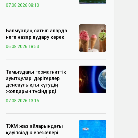
07.08.2026 08:10
Балмұздақ сатып аларда
неге назар аудару керек
06.08.2026 18:53
Тамыздағы геомагниттік
ауытқулар: дәрігерлер
денсаулықты күтудің
жолдарын түсіндірді
07.08.2026 13:15
ТЖМ жаз айларындағы
қауіпсіздік ережелері