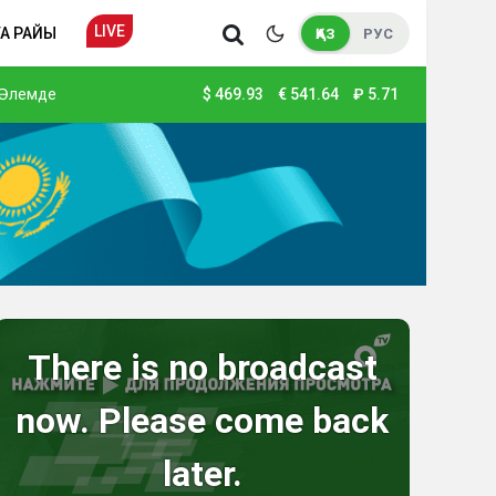
LIVE
А РАЙЫ
ҚАЗ
РУС
Әлемде
$
469.93
€
541.64
₽
5.71