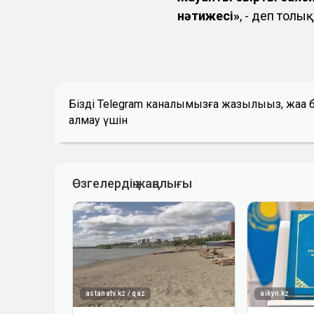
нәтижесі»
, - деп тол
Біздің Telegram каналымызға жазылыңыз, жаң
алмау үшін