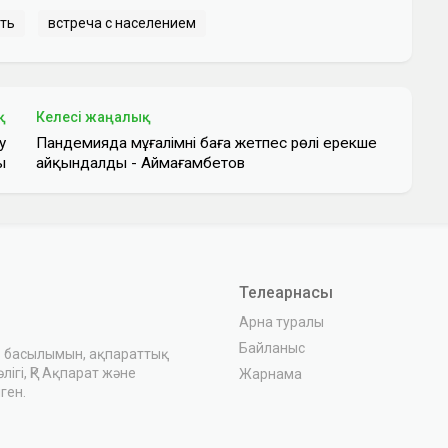
ть
встреча с населением
қ
Келесі жаңалық
у
Пандемияда мұғалімнің баға жетпес рөлі ерекше
ы
айқындалды - Аймағамбетов
Телеарнасы
Арна туралы
Байланыс
з басылымын, ақпараттық
ігі, ҚР Ақпарат және
Жарнама
ген.