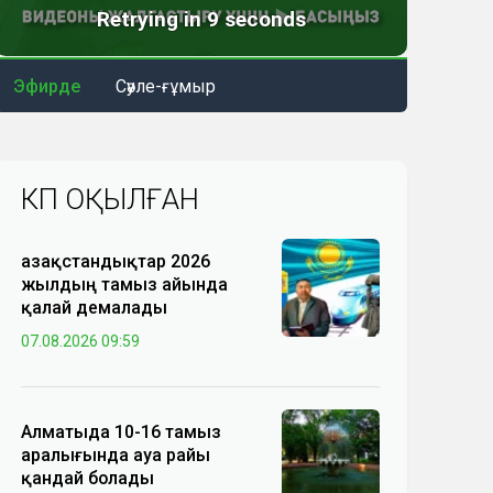
Эфирде
Сәуле-ғұмыр
КӨП ОҚЫЛҒАН
Қазақстандықтар 2026
жылдың тамыз айында
қалай демалады
07.08.2026 09:59
Алматыда 10-16 тамыз
аралығында ауа райы
қандай болады