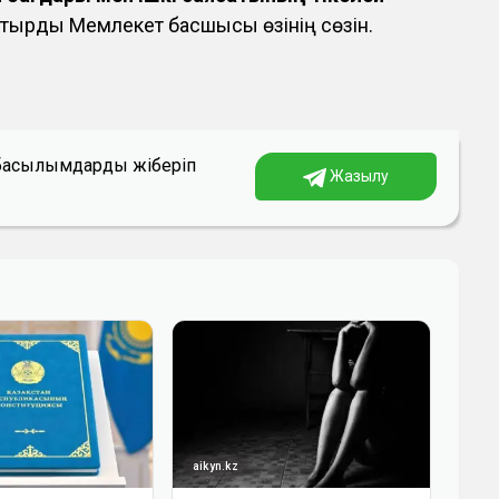
ықтырды Мемлекет басшысы өзінің сөзін.
а басылымдарды жіберіп
Жазылу