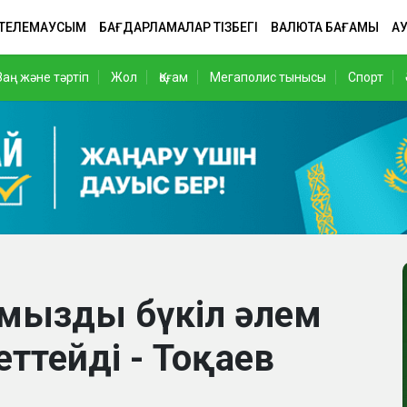
 ТЕЛЕМАУСЫМ
БАҒДАРЛАМАЛАР ТІЗБЕГІ
ВАЛЮТА БАҒАМЫ
АУ
Заң және тәртіп
Жол
Қоғам
Мегаполис тынысы
Спорт
тымызды бүкіл әлем
ттейді - Тоқаев