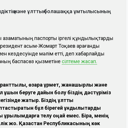
лдіктің және ұлттың болашаққа ұмтылысының
сы азаматының паспорты іргелі құндылықтарды
 Президент Қасым-Жомарт Тоқаев Қарағанды
 кездесуінде мәлім етті, деп хабарлайды
рданың баспасөз қызметіне
сілтеме жасап.
еранттылық, өзара құрмет, жанашырлық және
қол ұшын беруге дайын болу біздің дәстүріміз
егізінде жатыр. Біздің ұлттық
астыратын бұл бірегей құндылықтарды
 құрылымдарға телу оңай емес. Бірақ, менің
лік жоқ. Қазақстан Республикасының көк