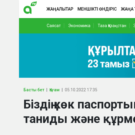
ЖАҢАЛЫҚТАР
МЕНШІКТІ ӨНДІРІС
ЖАҢА
Саясат
Экономика
Таза Қазақстан
Басты бет
Қоғам
05.10.2022 17:35
Біздің көк паспор
таниды және құрме