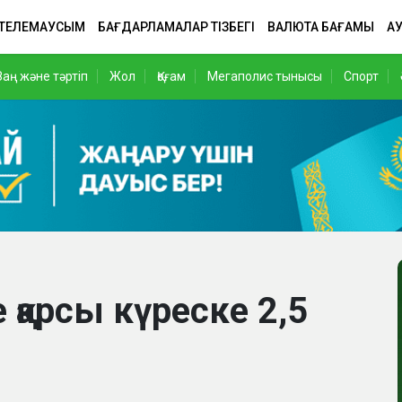
 ТЕЛЕМАУСЫМ
БАҒДАРЛАМАЛАР ТІЗБЕГІ
ВАЛЮТА БАҒАМЫ
АУ
Заң және тәртіп
Жол
Қоғам
Мегаполис тынысы
Спорт
 қарсы күреске 2,5