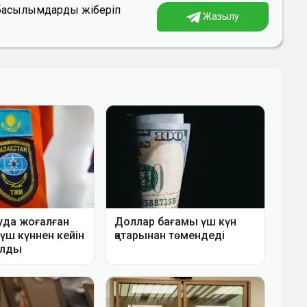
а басылымдарды жіберіп
Жазылу