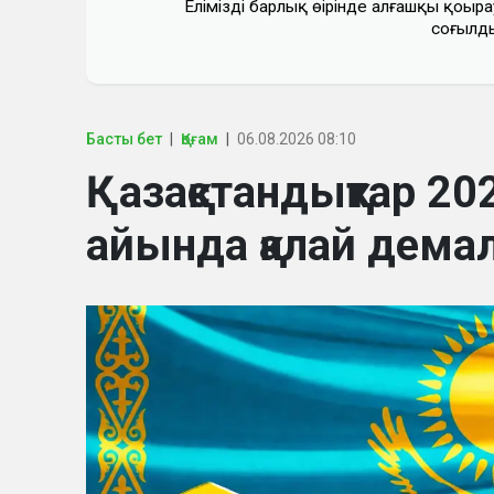
Еліміздің барлық өңірінде алғашқы қоңыра
соғылд
Басты бет
Қоғам
06.08.2026 08:10
Қазақстандықтар 
айында қалай дем