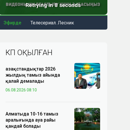
Эфирде
Телесериал. Лесник
КӨП ОҚЫЛҒАН
Қазақстандықтар 2026
жылдың тамыз айында
қалай демалады
06.08.2026 08:10
Алматыда 10-16 тамыз
аралығында ауа райы
қандай болады