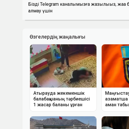
Біздің Telegram каналымызға жазылыңыз, жаң
алмау үшін