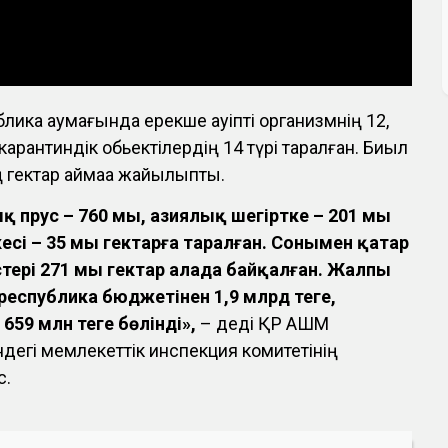
ика аумағында ерекше қауіпті организмнің 12,
карантиндік обьектілердің 14 түрі таралған. Биыл
ң гектар аймаққа жайылыпты.
қ прус – 760 мың, азиялық шегіртке – 201 мың
есі – 35 мың гектарға таралған. Сонымен қатар
тері 271 мың гектар алаңда байқалған. Жалпы
республика бюджетінен 1,9 млрд теңге,
659 млн теңге бөлінді»,
– деді ҚР АШМ
ндегі мемлекеттік инспекция комитетінің
с.