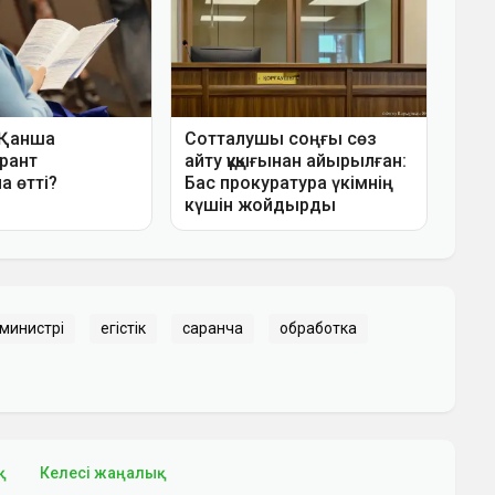
министрі
егістік
саранча
обработка
қ
Келесі жаңалық