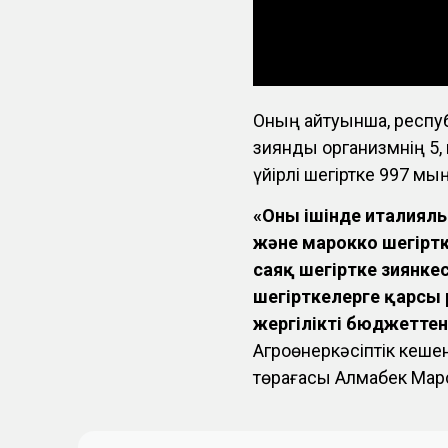
Оның айтуынша, республ
зиянды организмнің 5, 
үйірлі шегіртке 997 мы
«Оның ішінде италиялы
және марокко шегіртк
саяқ шегіртке зиянкес
шегірткелерге қарсы 
жергілікті бюджеттен 
Агроөнеркәсіптік кеше
төрағасы Алмабек Мар