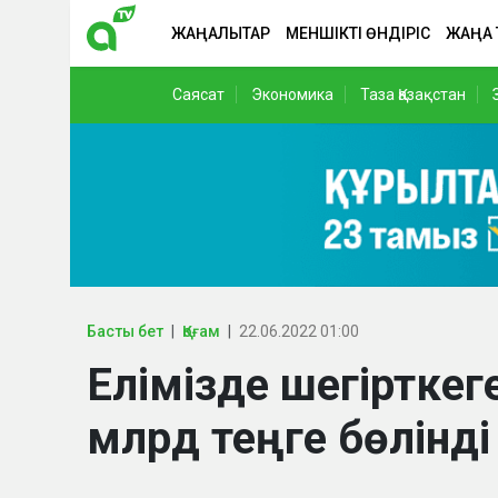
ЖАҢАЛЫҚТАР
МЕНШІКТІ ӨНДІРІС
ЖАҢА
Саясат
Экономика
Таза Қазақстан
Басты бет
Қоғам
22.06.2022 01:00
Елімізде шегірткеге
млрд теңге бөлінді