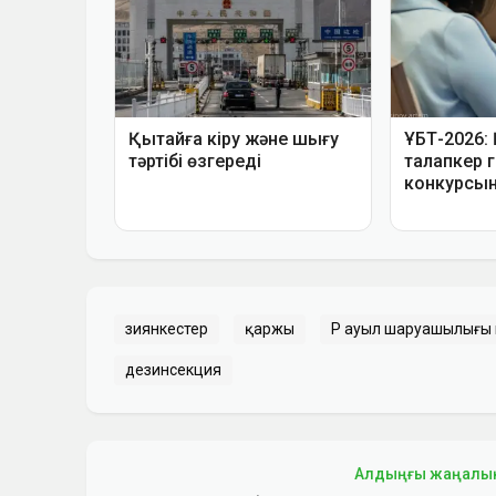
зиянкестер
қаржы
ҚР ауыл шаруашылығы 
дезинсекция
Алдыңғы жаңалы