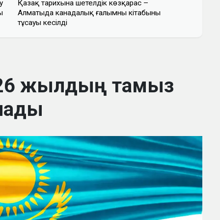
у
Қазақ тарихына шетелдік көзқарас –
ы
Алматыда канадалық ғалымның кітабының
тұсауы кесілді
2026 жылдың тамыз
алады