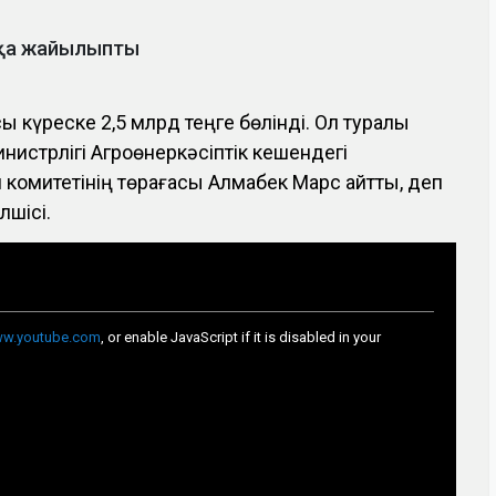
аққа жайылыпты
сы күреске 2,5 млрд теңге бөлінді. Ол туралы
стрлігі Агроөнеркәсіптік кешендегі
 комитетінің төрағасы Алмабек Марс айтты, деп
ілшісі.