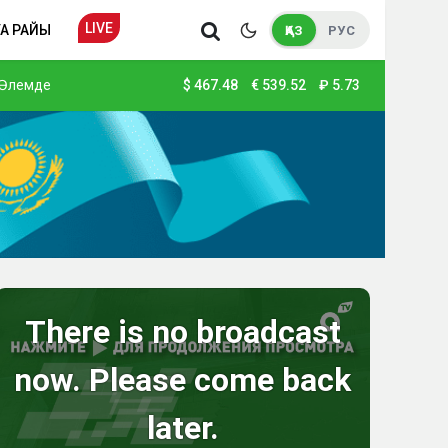
LIVE
А РАЙЫ
ҚАЗ
РУС
Әлемде
$
467.48
€
539.52
₽
5.73