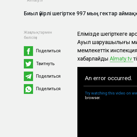
Almaty.tv
Биыл үйірлі шегіртке 997 мың гектар айм
Жаңалықтармен
Елімізде шегірткеге қар
бөлісіңіз
Ауыл шаруашылығы мини
мемлекеттік инспекция
Поделиться
хабарлайды
Almaty.tv
т
Твитнуть
Поделиться
Поделиться