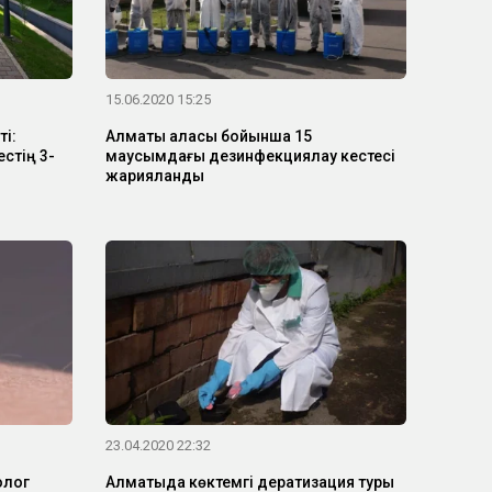
15.06.2020 15:25
ті:
Алматы қаласы бойынша 15
стің 3-
маусымдағы дезинфекциялау кестесі
жарияланды
23.04.2020 22:32
олог
Алматыда көктемгі дератизация туры