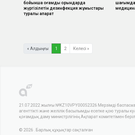
бойынша қоғамдық орындарда
шағымдан
жүргізілетін дезинфекция жұмыстары
медицина
туралы ақпарат
« Алдыңғы
1
2
Келесі »
21.07.2022 жылғы №KZ10VPY00052326 Мерзімді баспасө
агенттікті және желілік басылымды есепке қою туралы куәл
қоғамдық даму министрлігінің Ақпарат комитетімен беріл
© 2026 . Барлық құқықтар сақталған