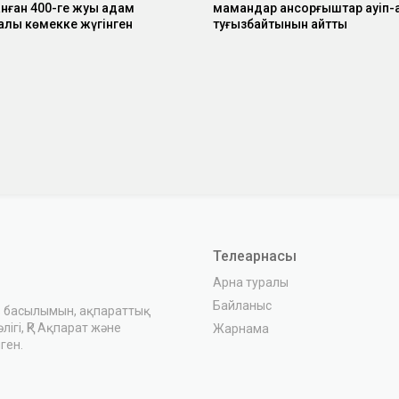
ған 400-ге жуық адам
мамандар қансорғыштар қауіп-қ
лық көмекке жүгінген
туғызбайтынын айтты
Телеарнасы
Арна туралы
Байланыс
з басылымын, ақпараттық
ігі, ҚР Ақпарат және
Жарнама
ген.