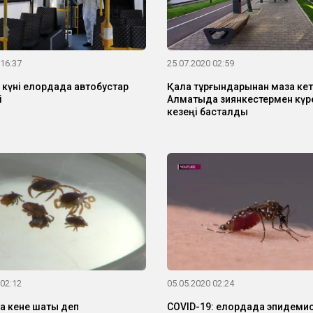
 16:37
25.07.2020 02:59
 күні елордада автобустар
Қала тұрғындарынан маза кет
і
Алматыда зиянкестермен күре
кезеңі басталды
 02:12
05.05.2020 02:24
 кене шақты деп
COVID-19: елордада эпидеми