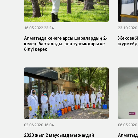
16.05.2022 23:24
23.10.2020
Алматыда кенеге қарсы шаралардың 2-
Жексенбі
кезеңі басталады: қала тұрғындары не
жүрмейд
білуі керек
02.06.2020 16:04
06.05.2020
2020 жыл 2 маусымдағы жағдай
Алматыда