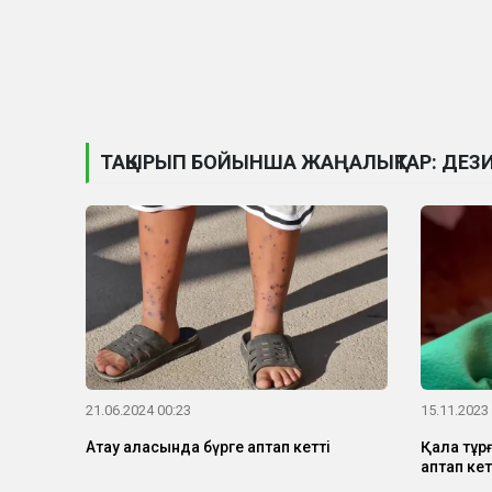
ТАҚЫРЫП БОЙЫНША ЖАҢАЛЫҚТАР: ДЕЗ
21.06.2024 00:23
15.11.2023
Ақтау қаласында бүрге қаптап кетті
Қала тұр
қаптап кет