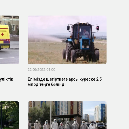
22.06.2022 01:00
уліктік
Елімізде шегірткеге қарсы күреске 2,5
млрд теңге бөлінді