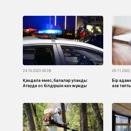
24.10.2023 00:28
05.11.2022
Қандала емес, балалар уланды:
Бір адам
Ақтауда қос білдіршін көз жұмды
қаза тапт