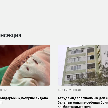
ИНСЕКЦИЯ
 00:51
15.11.2023 00:40
ғындарының пәтеріне қандала
Ақтауда қандала улаймын деп е
ті
баланың өліміне себепші бол
әлі бостандықта жүр