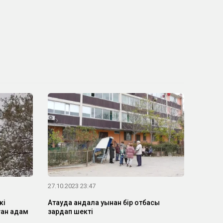
27.10.2023 23:47
кі
Ақтауда қандала уынан бір отбасы
ған адам
зардап шекті