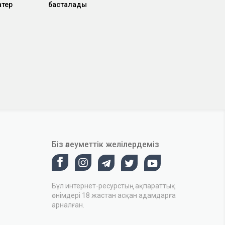
атер
басталады
Біз әлеуметтік желілердеміз
Бұл интернет-ресурстың ақпараттық
өнімдері 18 жастан асқан адамдарға
арналған.