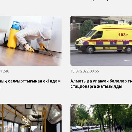
 15:40
13.07.2022 00:55
ның салғырттығынан екі адам
Алматыда уланған балалар тә
ы
стационарға жатқызылды