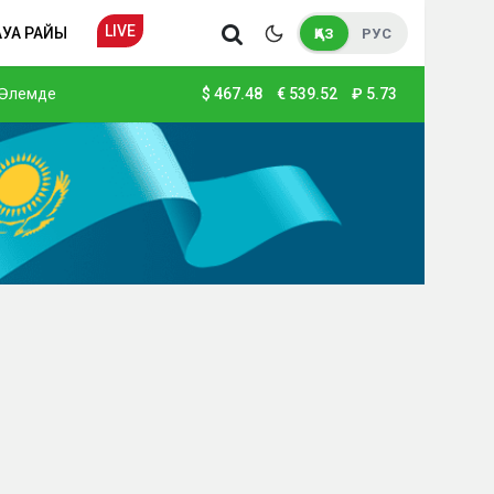
LIVE
АУА РАЙЫ
ҚАЗ
РУС
Әлемде
$
467.48
€
539.52
₽
5.73