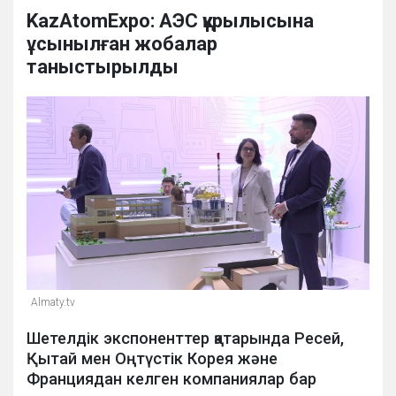
KazAtomExpo: АЭС құрылысына
ұсынылған жобалар
таныстырылды
Almaty.tv
Шетелдік экспоненттер қатарында Ресей,
Қытай мен Оңтүстік Корея және
Франциядан келген компаниялар бар