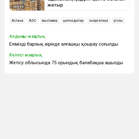
Астана
АЭС
выставка
шетелдіктер
энергетика
уголь
Алдыңғы жаңалық
Еліміздің барлық өңірінде алғашқы қоңырау соғылды
Келесі жаңалық
Жетісу облысында 75 орындық балабақша ашылды