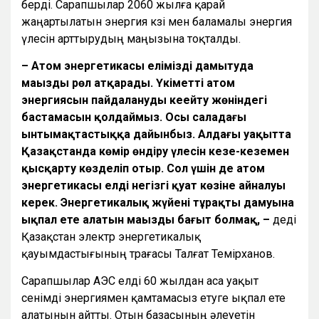
берді. Сарапшылар 2060 жылға қарай
жаңартылатын энергия көзі мен баламалы энергия
үлесін арттырудың маңызына тоқталды.
– Атом энергетикасы елімізді дамытуда
маңызды рөл атқарады. Үкіметтің атом
энергиясын пайдалануды кеңейту жөніндегі
бастамасын қолдаймыз. Осы саладағы
ынтымақтастыққа дайынбыз. Алдағы уақытта
Қазақстанда көмір өндіру үлесін кезең-кезеңмен
қысқарту көзделіп отыр. Сол үшін де атом
энергетикасы елдің негізгі қуат көзіне айналуы
керек. Энергетикалық жүйенің тұрақты дамуына
ықпал ете алатын маңызды бағыт болмақ, –
деді
Қазақстан электр энергетикалық
қауымдастығының төрағасы Талғат Темірханов.
Сарапшылар АЭС елді 60 жылдан аса уақыт
сенімді энергиямен қамтамасыз етуге ықпал ете
алатынын айтты. Отын базасының әлеуетін