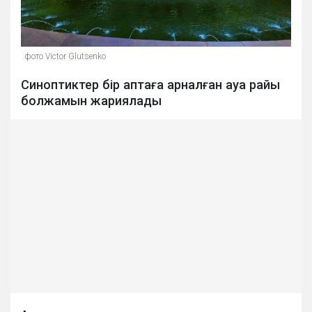
фото Victor Glutsenko
Синоптиктер бір аптаға арналған ауа райы
болжамын жариялады