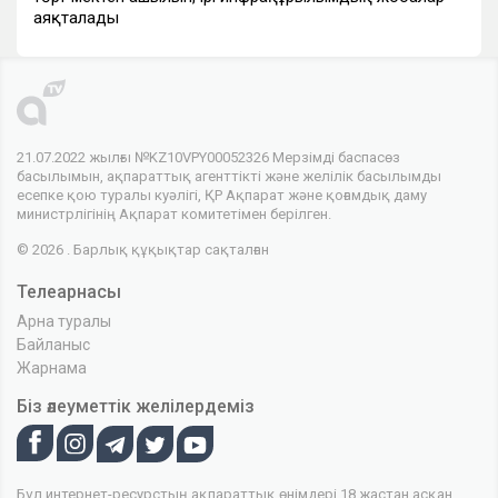
аяқталады
21.07.2022 жылғы №KZ10VPY00052326 Мерзімді баспасөз
басылымын, ақпараттық агенттікті және желілік басылымды
есепке қою туралы куәлігі, ҚР Ақпарат және қоғамдық даму
министрлігінің Ақпарат комитетімен берілген.
© 2026 . Барлық құқықтар сақталған
Телеарнасы
Арна туралы
Байланыс
Жарнама
Біз әлеуметтік желілердеміз
Бұл интернет-ресурстың ақпараттық өнімдері 18 жастан асқан