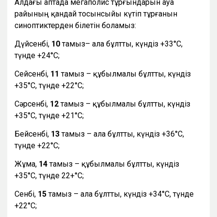
Алдағы аптада мегаполис тұрғындарын ауа
райының қандай тосынсыйы күтіп тұрғанын
синоптиктерден білетін боламыз:
Дүйсенбі,
10
тамыз– ала бұлтты, күндіз +33°С,
түнде +24°С;
Сейсенбі,
11
тамыз – құбылмалы бұлтты, күндіз
+35°С, түнде +22°С;
Сәрсенбі,
12
тамыз – құбылмалы бұлтты, күндіз
+35°С, түнде +21°С;
Бейсенбі,
13
тамыз – ала бұлтты, күндіз +36°С,
түнде +22°С;
Жұма,
14
тамыз – құбылмалы бұлтты, күндіз
+35°С, түнде 22+°С;
Сенбі,
15
тамыз – ала бұлтты, күндіз +34°С, түнде
+22°С;