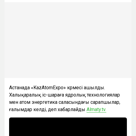
Астанада «KazAtomExpo» көрмесі ашылды.
Халықаралық іс-шараға ядролық технологиялар
мен атом энергетика саласындағы сарапшылар,
ғалымдар келді, деп хабарлайды
Almaty.tv.