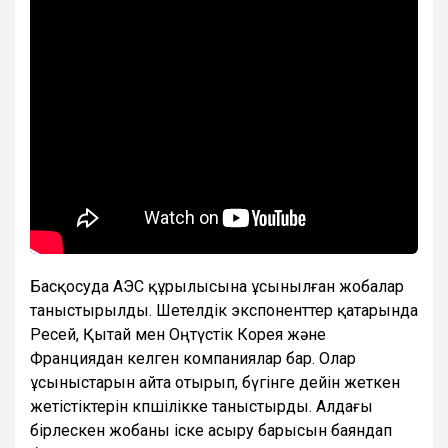
Басқосуда АЭС құрылысына ұсынылған жобалар
таныстырылды. Шетелдік экспоненттер қатарында
Ресей, Қытай мен Оңтүстік Корея және
Франциядан келген компаниялар бар. Олар
ұсыныстарын айта отырып, бүгінге дейін жеткен
жетістіктерін көпшілікке таныстырды. Алдағы
бірлескен жобаны іске асыру барысын баяндап