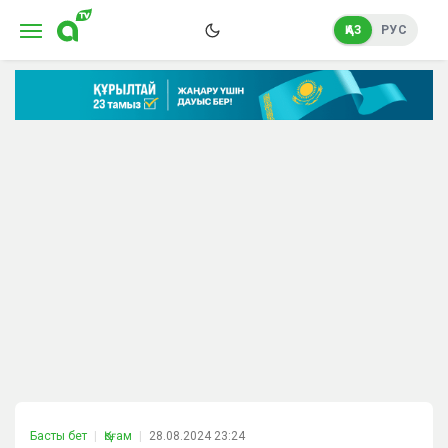
ҚАЗ
РУС
Басты бет
Қоғам
28.08.2024 23:24