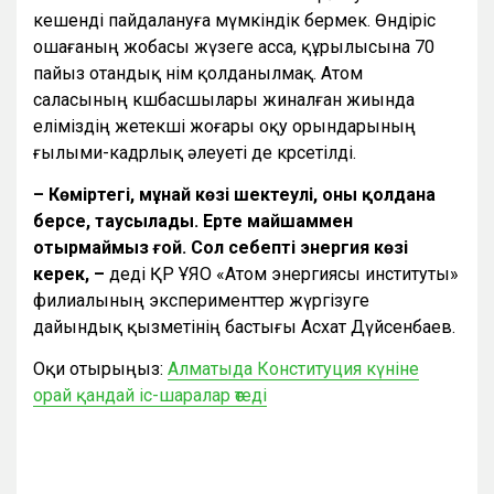
кешенді пайдалануға мүмкіндік бермек. Өндіріс
ошағаның жобасы жүзеге асса, құрылысына 70
пайыз отандық өнім қолданылмақ. Атом
саласының көшбасшылары жиналған жиында
еліміздің жетекші жоғары оқу орындарының
ғылыми-кадрлық әлеуеті де көрсетілді.
– Көміртегі, мұнай көзі шектеулі, оны қолдана
берсе, таусылады. Ертең майшаммен
отырмаймыз ғой. Сол себепті энергия көзі
керек, –
деді ҚР ҰЯО «Атом энергиясы институты»
филиалының эксперименттер жүргізуге
дайындық қызметінің бастығы Асхат Дүйсенбаев.
Оқи отырыңыз:
Алматыда Конституция күніне
орай қандай іс-шаралар өтеді