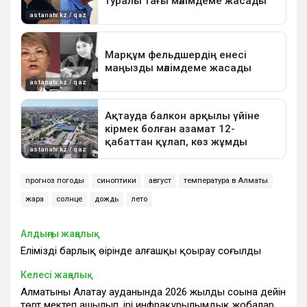
прогноз погоды
синоптики
август
температура в Алматы
жара
солнце
дождь
лето
Алдыңғы жаңалық
Еліміздің барлық өңірінде алғашқы қоңырау соғылды
Келесі жаңалық
Алматының Алатау ауданында 2026 жылдың соңына дейін
төрт мектеп ашылып, ірі инфрақұрылымдық жобалар