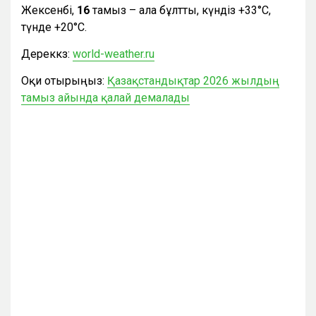
Жексенбі,
16
тамыз – ала бұлтты, күндіз +33°С,
түнде +20°С.
Дереккөз:
world-weather.ru
Оқи отырыңыз:
Қазақстандықтар 2026 жылдың
тамыз айында қалай демалады