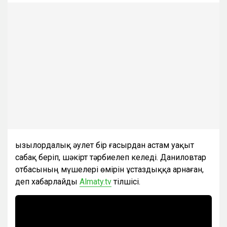
Қызылордалық әулет бір ғасырдан астам уақыт
сабақ беріп, шәкірт тәрбиелеп келеді. Даниловтар
отбасының мүшелері өмірін ұстаздыққа арнаған,
деп хабарлайды
Almaty.tv
тілшісі.