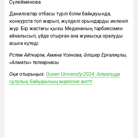
Сүлейменова.
Даниловтар отбасы түрлі білім байқауында,
конкурста топ жарып, жүлделі орындарды иеленіп
жүр. Бір жастағы қызы Мединаның тәрбиесімен
айналысып, үйде отырған ана жұмысқа оралуды
асыға күтеді.
Рүстем Айткәрім, Амина Үсенова, Әлішер Ерғалиұлы,
«Алматы» телеарнасы
Оқи отырыңыз:
Queen University-2024: Алматыда
сұлулық байқауының мәресіне жетті