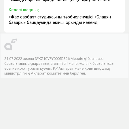
Келесі жаңалық
«Жас сарбаз» студиясының тәрбиеленушісі «Славян
базары» байқауында екінші орынды иеленді
21.07.2022 жылғы №KZ10VPY00052326 Мерзімді баспасөз
басылымын, ақпараттық агенттікті және желілік басылымды
есепке қою туралы куәлігі, ҚР Ақпарат және қоғамдық даму
министрлігінің Ақпарат комитетімен берілген.
© 2026 . Барлық құқықтар сақталған
Телеарнасы
Арна туралы
Байланыс
Жарнама
Біз әлеуметтік желілердеміз