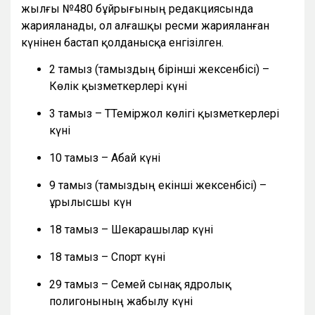
жылғы №480 бұйрығының редакциясында
жарияланады, ол алғашқы ресми жарияланған
күнінен бастап қолданысқа енгізілген.
2 тамыз (тамыздың бірінші жексенбісі) –
Көлік қызметкерлері күні
3 тамыз – ТТеміржол көлігі қызметкерлері
күні
10 тамыз – Абай күні
9 тамыз (тамыздың екінші жексенбісі) –
Құрылысшы күн
18 тамыз – Шекарашылар күні
18 тамыз – Спорт күні
29 тамыз – Семей сынақ ядролық
полигонының жабылу күні