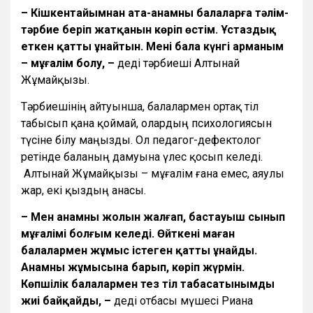
– Кішкентайымнан ата-анамның балаларға тәлім-
тәрбие беріп жатқанын көріп өстім. Ұстаздық
еткен қатты ұнайтын. Менің бала күнгі арманым
– мұғалім болу, –
деді тәрбиеші Алтынай
Жұмайқызы.
Тәрбиешінің айтуынша, балалармен ортақ тіл
табысып қана қоймай, олардың психологиясын
түсіне білу маңызды. Ол педагог-дефектолог
ретінде баланың дамуына үлес қосып келеді.
Алтынай Жұмайқызы – мұғалім ғана емес, аяулы
жар, екі қыздың анасы.
– Мен анамның жолын жалғап, бастауыш сынып
мұғалімі болғым келеді. Өйткені маған
балалармен жұмыс істеген қатты ұнайды.
Анамның жұмысына барып, көріп жүрмін.
Көпшілік балалармен тез тіл табасатынымды
жиі байқайды, –
деді отбасы мүшесі Риана