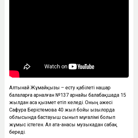
Алтынай Жұмайқызы – есту қабілеті нашар
балаларға арналған №137 арнайы балабақшада 15
жылдан аса қызмет етіп келеді. Оның әжесі
Сафура Берістемова 40 жыл бойы Қызылорда
облысында бастауыш сынып мұғалімі болып
жұмыс істеген. Ал ата-анасы музыкадан сабақ
береді.