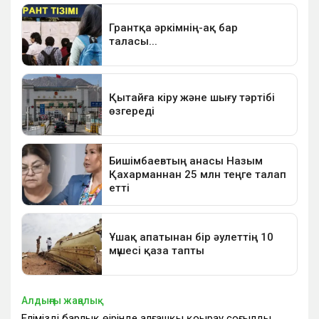
Алдыңғы жаңалық
Еліміздің барлық өңірінде алғашқы қоңырау соғылды