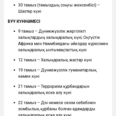
30 тамыз (тамыздың соңғы жексенбісі) –
Шахтер күні
БҰҰ КҮННӘМЕСІ
9 тамыз – Дүниежүзілік жергілікті
халықтардың халықаралық күні; Оңтүстік
Африка мен Намибиядағы әйелдер күресімен
халықаралық ынтымақтастық күні
12 тамыз – Халықаралық жастар күні
19 тамыз – Дүниежүзілік гуманитарлық
көмек күні
21 тамыз – Терроризм құрбандарын
халықаралық еске алу күні
22 тамыз – Дін немесе сенім себебінен
зомбылық құрбаны болған адамдарды
халықаралық еске алу күні