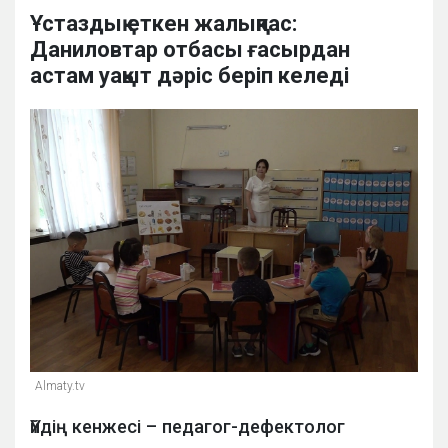
Ұстаздық еткен жалықпас:
Даниловтар отбасы ғасырдан
астам уақыт дәріс беріп келеді
Almaty.tv
Үйдің кенжесі – педагог-дефектолог