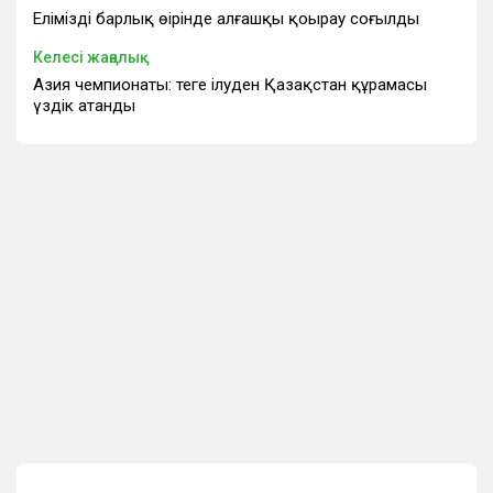
Еліміздің барлық өңірінде алғашқы қоңырау соғылды
Келесі жаңалық
Азия чемпионаты: теңге ілуден Қазақстан құрамасы
үздік атанды