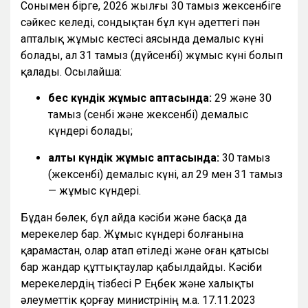
Сонымен бірге, 2026 жылғы 30 тамыз жексенбіге
сәйкес келеді, сондықтан бұл күн әдеттегі пән
апталық жұмыс кестесі аясында демалыс күні
болады, ал 31 тамыз (дүйсенбі) жұмыс күні болып
қалады. Осылайша:
бес күндік жұмыс аптасында:
29 және 30
тамыз (сенбі және жексенбі) демалыс
күндері болады;
алты күндік жұмыс аптасында:
30 тамыз
(жексенбі) демалыс күні, ал 29 мен 31 тамыз
— жұмыс күндері.
Бұдан бөлек, бұл айда кәсіби және басқа да
мерекелер бар. Жұмыс күндері болғанына
қарамастан, олар атап өтіледі және оған қатысы
бар жандар құттықтаулар қабылдайды. Кәсіби
мерекелердің тізбесі ҚР Еңбек және халықты
әлеуметтік қорғау министрінің м.а. 17.11.2023