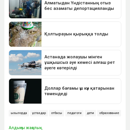
қызылорда
ұстаздар
отбасы
педагоги
дети
образование
Алдыңғы жаңалық