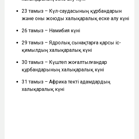
23 тамыз – Күл-саудасының құрбандарын
және оны жоюды халықаралық еске алу күні
26 тамыз – Намибия күні
29 тамыз – Ядролық сынақтарға қарсы іс-
қимылдың халықаралық күні
30 тамыз – Күштеп жоғалтылғандар
құрбандарының халықаралық күні
31 тамыз – Африка текті адамдардың
халықаралық күні