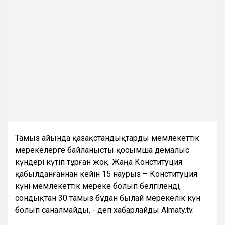
Тамыз айында қазақстандықтарды мемлекеттік
мерекелерге байланысты қосымша демалыс
күндері күтіп тұрған жоқ. Жаңа Конституция
қабылданғаннан кейін 15 наурыз – Конституция
күні мемлекеттік мереке болып белгіленді,
сондықтан 30 тамыз бұдан былай мерекелік күн
болып саналмайды, - деп хабарлайды Almaty.tv.