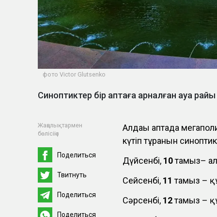
фото Victor Glutsenko
Синоптиктер бір аптаға арналған ауа ра
Жаңалықтармен
Алдағы аптада мегапо
бөлісіңіз
күтіп тұрғанын синопти
Поделиться
Дүйсенбі,
10
тамыз– ала
Твитнуть
Сейсенбі,
11
тамыз – қ
Поделиться
Сәрсенбі,
12
тамыз – қ
Поделиться