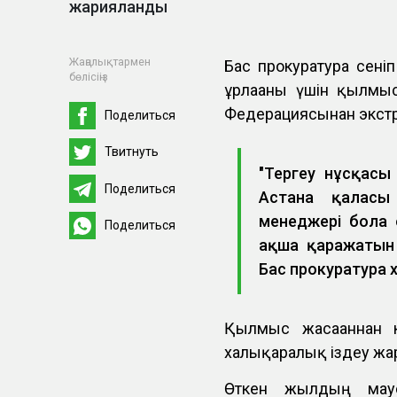
жарияланды
Жаңалықтармен
Бас прокуратура сеніп
бөлісіңіз
ұрлағаны үшін қылмыс
Федерациясынан экст
Поделиться
Твитнуть
"Тергеу нұсқас
Поделиться
Астана қаласы 
менеджері бола 
Поделиться
ақша қаражатын 
Бас прокуратура
Қылмыс жасағаннан к
халықаралық іздеу жа
Өткен жылдың мау