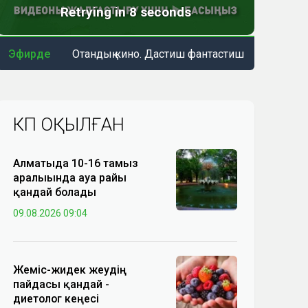
Эфирде
Отандық кино. Дастиш фантастиш
КӨП ОҚЫЛҒАН
Алматыда 10-16 тамыз
аралығында ауа райы
қандай болады
09.08.2026 09:04
Жеміс-жидек жеудің
пайдасы қандай -
диетолог кеңесі