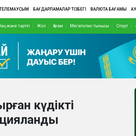
 ТЕЛЕМАУСЫМ
БАҒДАРЛАМАЛАР ТІЗБЕГІ
ВАЛЮТА БАҒАМЫ
АУ
Заң және тәртіп
Жол
Қоғам
Мегаполис тынысы
Спорт
рған күдікті
ицияланды