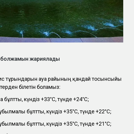
йы болжамын жариялады
лис тұрғындарын ауа райының қандай тосынсыйы
ктерден білетін боламыз:
 бұлтты, күндіз +33°С, түнде +24°С;
ұбылмалы бұлтты, күндіз +35°С, түнде +22°С;
ұбылмалы бұлтты, күндіз +35°С, түнде +21°С;