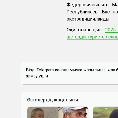
Федерациясының Мә
Республикасы Бас пр
экстрадицияланды.
Оқи отырыңыз:
2025
шетелдік туристер саны
Біздің Telegram каналымызға жазылыңыз, жаң
алмау үшін