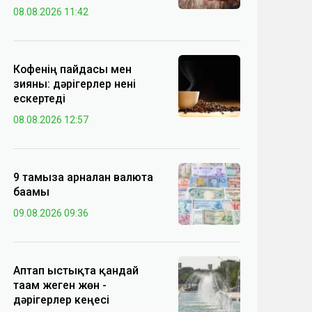
08.08.2026 11:42
Кофенің пайдасы мен
зияны: дәрігерлер нені
ескертеді
08.08.2026 12:57
9 тамызға арналған валюта
бағамы
09.08.2026 09:36
Аптап ыстықта қандай
тағам жеген жөн -
дәрігерлер кеңесі