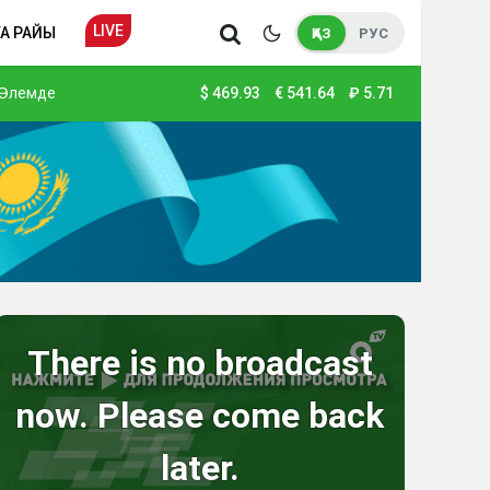
LIVE
А РАЙЫ
ҚАЗ
РУС
Әлемде
$
469.93
€
541.64
₽
5.71