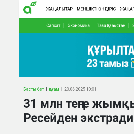
ЖАҢАЛЫҚТАР
МЕНШІКТІ ӨНДІРІС
ЖАҢА
Саясат
Экономика
Таза Қазақстан
Басты бет
Қоғам
20.06.2025 10:01
31 млн теңге жымқы
Ресейден экстрад