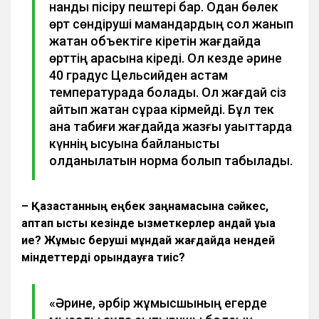
нанды пісіру пештері бар. Одан бөлек
өрт сөндіруші мамандардың сол жанып
жатқан объектіге кіретін жағдайда
өрттің арасына кіреді. Ол кезде әрине
40 градус Цельсийден астам
температурада болады. Ол жағдай сіз
айтып жатқан сұраққа кірмейді. Бұл тек
қана табиғи жағдайда жазғы уақыттарда
күннің ысуына байланысты
қолданылатын норма болып табылады.
– Қазақстанның еңбек заңнамасына сәйкес,
аптап ыстық кезінде қызметкерлер қандай құқыққа
ие? Жұмыс беруші мұндай жағдайда нендей
міндеттерді орындауға тиіс?
«Әрине, әрбір жұмысшының егерде