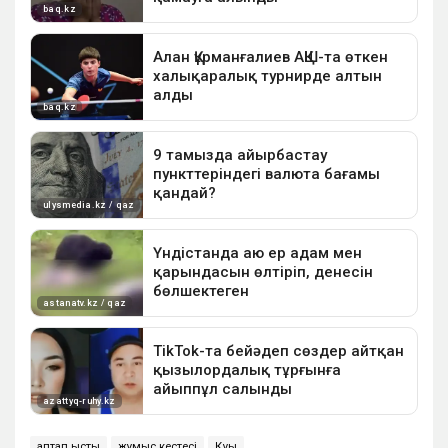
аптап ыстық
жұмыс кестесі
Құқық