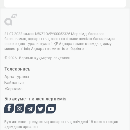
21.07.2022 жылғы №KZ10VPY00052326 Мерзімді баспасөз
басылымын, ақпараттық агенттікті және желілік басылымды
есепке қою туралы куәлігі, ҚР Ақпарат және қоғамдық даму
министрлігінің Ақпарат комитетімен берілген.
© 2026 . Барлық құқықтар сақталған
Телеарнасы
Арна туралы
Байланыс
Жарнама
Біз әлеуметтік желілердеміз
Бұл интернет-ресурстың ақпараттық өнімдері 18 жастан асқан
адамдарға арналған.