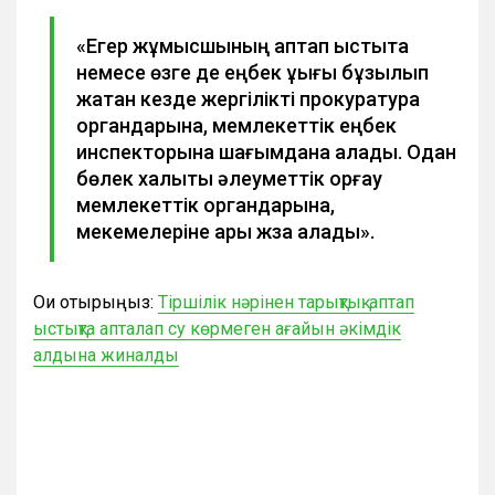
«Егер жұмысшының аптап ыстықта
немесе өзге де еңбек құқығы бұзылып
жатқан кезде жергілікті прокуратура
органдарына, мемлекеттік еңбек
инспекторына шағымдана алады. Одан
бөлек халықты әлеуметтік қорғау
мемлекеттік органдарына,
мекемелеріне арық жза алады».
Оқи отырыңыз:
Тіршілік нәрінен тарықтық: аптап
ыстықта апталап су көрмеген ағайын әкімдік
алдына жиналды