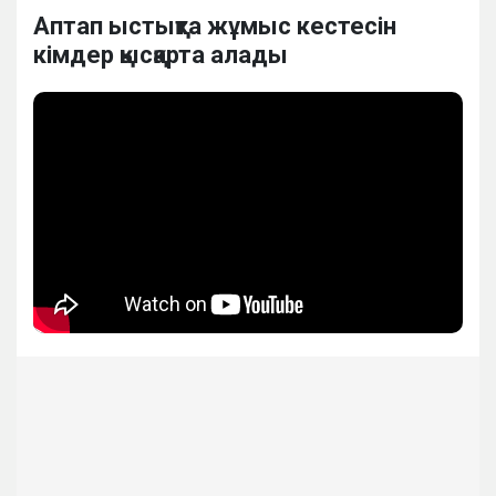
Аптап ыстықта жұмыс кестесін
кімдер қысқарта алады