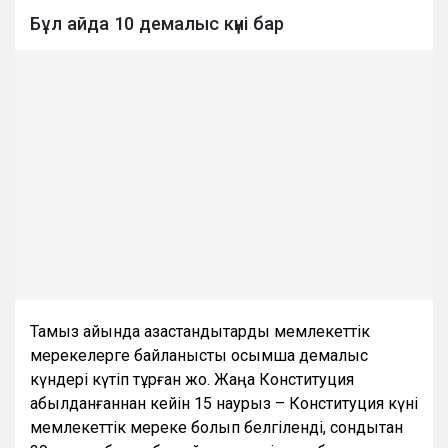
Бұл айда 10 демалыс күні бар
Тамыз айында қазақстандықтарды мемлекеттік
мерекелерге байланысты қосымша демалыс
күндері күтіп тұрған жоқ. Жаңа Конституция
қабылданғаннан кейін 15 наурыз – Конституция күні
мемлекеттік мереке болып белгіленді, сондықтан