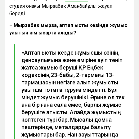
студия қонағы Мырзабек Аманбайұлы жауап
береді.
– Мырзабек мырза, аптап ыстық кезінде жұмыс
уақытын кім қысқарта алады?
«Аптап ыстық кезде жұмысшы өзінің
денсаулығына және өміріне қауіп төніп
жатса жұмыс беруші ҚР Еңбек
кодексінің 23-бабы, 2-тармағы 13-
тармақшасын негізге алып жұмысты
уақытша тоқтата тұруға міндетті. Бұл
міндет жұмыс берушінікі. Әрине ол тек
қана бір ғана сала емес, барлық жұмыс
берушіге қатысты. Алайда жұмыстың
көптеген түрі бар. Мысалы домна
пештерінде, металдарды балқыту
жұмыстары бар. Нан зауыттарында