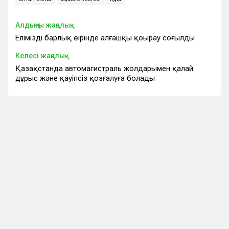
Алдыңғы жаңалық
Еліміздің барлық өңірінде алғашқы қоңырау соғылды
Келесі жаңалық
Қазақстанда автомагистраль жолдарымен қалай
дұрыс және қауіпсіз қозғалуға болады