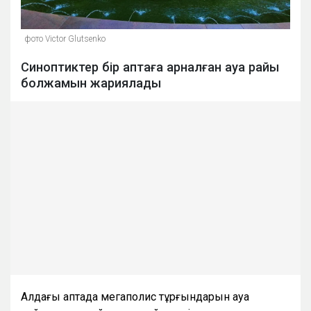
фото Victor Glutsenko
Синоптиктер бір аптаға арналған ауа райы
болжамын жариялады
Алдағы аптада мегаполис тұрғындарын ауа