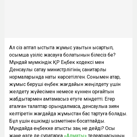
Ал сіз аптап ыстықта жұмыс уақытын қысқартып,
қосымша үзіліс жасауға болатынын білесіз бе?
Мұндай мүмкіндік ҚР Еңбек кодексі мен
Денсаулық сақтау министрлігінің санитарлық
нормаларында нақты көрсетілген. Сонымен қатар,
жұмыс беруші еңбек жағдайын жеңілдету үшін
желдету жүйесімен немесе күннен қорғайтын
жабдықтармен қамтамасыз етуге міндетті. Егер
аталған талаптар орындалмаса, денсаулыққа зиян
келтіретін жағдайда жұмыстан бас тартуға болады.
Бұл үшін ешкімді қызметінен босатпайды.
Мұндайда еңбекке қатысты заң не дейді? Осы
және өзге де сұрақтарға
«Алматы»
телеарнасының