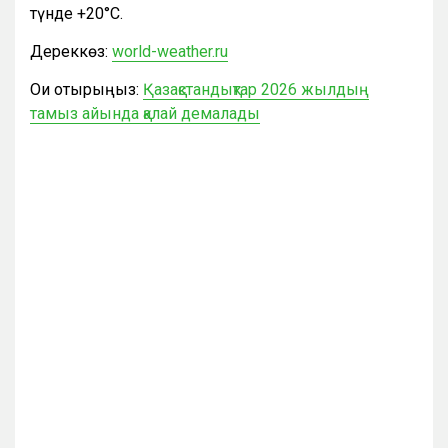
түнде +20°С.
Дереккөз:
world-weather.ru
Оқи отырыңыз:
Қазақстандықтар 2026 жылдың
тамыз айында қалай демалады