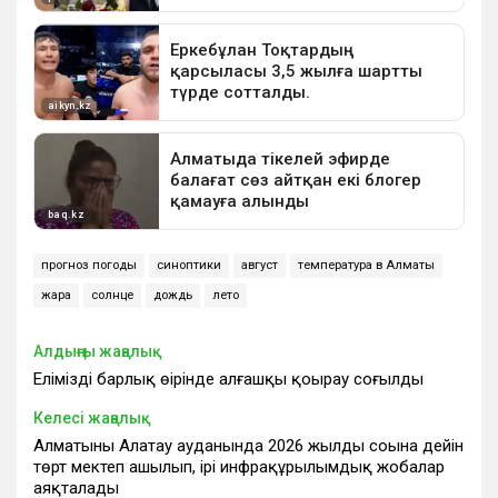
прогноз погоды
синоптики
август
температура в Алматы
жара
солнце
дождь
лето
Алдыңғы жаңалық
Еліміздің барлық өңірінде алғашқы қоңырау соғылды
Келесі жаңалық
Алматының Алатау ауданында 2026 жылдың соңына дейін
төрт мектеп ашылып, ірі инфрақұрылымдық жобалар
аяқталады