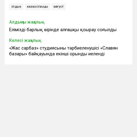
отдых
казахстанцы
август
Алдыңғы жаңалық
Еліміздің барлық өңірінде алғашқы қоңырау соғылды
Келесі жаңалық
«Жас сарбаз» студиясының тәрбиеленушісі «Славян
базары» байқауында екінші орынды иеленді