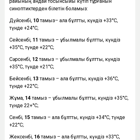
райының қандай тосынсыйы күтіп тұрғанын
синоптиктерден білетін боламыз:
Дүйсенбі,
10
тамыз– ала бұлтты, күндіз +33°С,
түнде +24°С;
Сейсенбі,
11
тамыз – құбылмалы бұлтты, күндіз
+35°С, түнде +22°С;
Сәрсенбі,
12
тамыз – құбылмалы бұлтты, күндіз
+35°С, түнде +21°С;
Бейсенбі,
13
тамыз – ала бұлтты, күндіз +36°С,
түнде +22°С;
Жұма,
14
тамыз – құбылмалы бұлтты, күндіз +35°С,
түнде 22+°С;
Сенбі,
15
тамыз – ала бұлтты, күндіз +34°С, түнде
+22°С;
Жексенбі,
16
тамыз – ала бұлтты, күндіз +33°С,