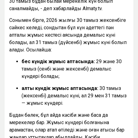
30 тамыз бұдан былай мерекелік күн болып
саналмайды, - деп хабарлайды Almaty.tv.
Сонымен бірге, 2026 жылғы 30 тамыз жексенбіге
сәйкес келеді, сондықтан бұл күн әдеттегі пән
апталық жұмыс кестесі аясында демалыс күні
болады, ал 31 тамыз (дүйсенбі) жұмыс күні болып
қалады. Осылайша:
бес күндік жұмыс аптасында:
29 және 30
тамыз (сенбі және жексенбі) демалыс
күндері болады;
алты күндік жұмыс аптасында:
30 тамыз
(жексенбі) демалыс күні, ал 29 мен 31 тамыз
— жұмыс күндері.
Бұдан бөлек, бұл айда кәсіби және басқа да
мерекелер бар. Жұмыс күндері болғанына
қарамастан, олар атап өтіледі және оған қатысы бар
жандар құттықтаулар қабылдайды. Кәсіби