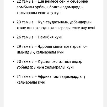
22 тамыз – Дін немесе сенім себебінен
зомбылық құрбаны болған адамдарды
халықаралық еске алу күні
23 тамыз – Күл-саудасының құрбандарын
және оны жоюды халықаралық еске алу күні
26 тамыз – Намибия күні
29 тамыз – Ядролық сынақтарға қарсы іс-
қимылдың халықаралық күні
30 тамыз – Күштеп жоғалтылғандар
құрбандарының халықаралық күні
31 тамыз – Африка текті адамдардың
халықаралық күні