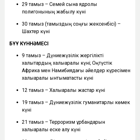
29 тамыз – Семей сынақ ядролық
полигонының жабылу күні
30 тамыз (тамыздың соңғы жексенбісі) –
Шахтер күні
БҰҰ КҮННӘМЕСІ
9 тамыз – Дүниежүзілік жергілікті
халықтардың халықаралық күні; Оңтүстік
Африка мен Намибиядағы әйелдер күресімен
халықаралық ынтымақтастық күні
12 тамыз – Халықаралық жастар күні
19 тамыз – Дүниежүзілік гуманитарлық көмек
күні
21 тамыз – Терроризм құрбандарын
халықаралық еске алу күні