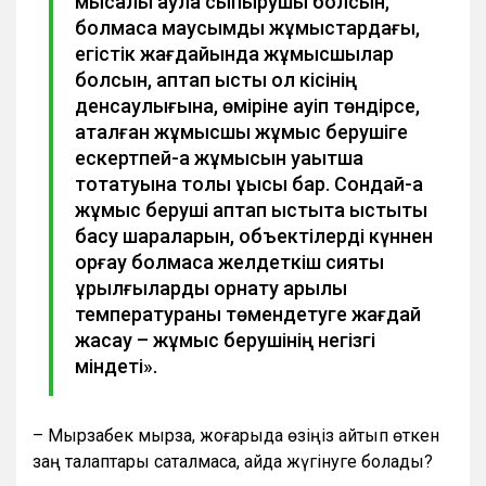
мысалы аула сыпырушы болсын,
болмаса маусымдық жұмыстардағы,
егістік жағдайында жұмысшылар
болсын, аптап ыстық ол кісінің
денсаулығына, өміріне қауіп төндірсе,
аталған жұмысшы жұмыс берушіге
ескертпей-ақ жұмысын уақытша
тоқтатуына толық құқысы бар. Сондай-ақ
жұмыс беруші аптап ыстықта ыстықты
басу шараларын, объектілерді күннен
қорғау болмаса желдеткіш сияқты
құрылғыларды орнату арқылы
температураны төмендетуге жағдай
жасау – жұмыс берушінің негізгі
міндеті».
– Мырзабек мырза, жоғарыда өзіңіз айтып өткен
заң талаптары сақталмаса, қайда жүгінуге болады?