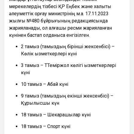
мерекелердің тізбесі ҚР Еңбек және халықты
әлеуметтік қорғау министрінің м.а. 17.11.2023
жылғы №480 бұйрығының редакциясында
жарияланады, ол алғашқы ресми жарияланған
күнінен бастап қолданысқа енгізілген.
2 тамыз (тамыздың бірінші жексенбісі) –
Көлік қызметкерлері күні
3 тамыз – ТТеміржол көлігі қызметкерлері
күні
10 тамыз – Абай күні
9 тамыз (тамыздың екінші жексенбісі) –
Құрылысшы күн
18 тамыз – Шекарашылар күні
18 тамыз – Спорт күні