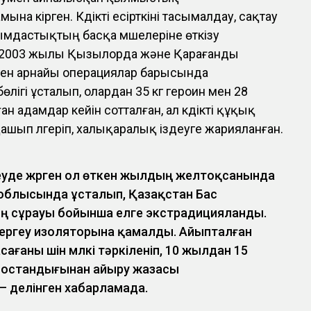
а кірген. Күдікті есірткіні тасымалдау, сақтау
дастықтың басқа мүшелеріне өткізу
. 2003 жылы Қызылорда және Қарағанды
лген арнайы операциялар барысында
лігі ұсталып, олардан 35 кг героин мен 28
ан адамдар кейін сотталған, ал күдікті құқық
ашып үлгеріп, халықаралық іздеуге жарияланған.
еуде жүрген ол өткен жылдың желтоқсанында
 облысында ұсталып, Қазақстан Бас
ң сұрауы бойынша елге экстрадицияланды.
 тергеу изоляторына қамалды. Айыпталған
ғаны үшін мүлкі тәркіленіп, 10 жылдан 15
 бостандығынан айыру жазасы
— делінген хабарламада.