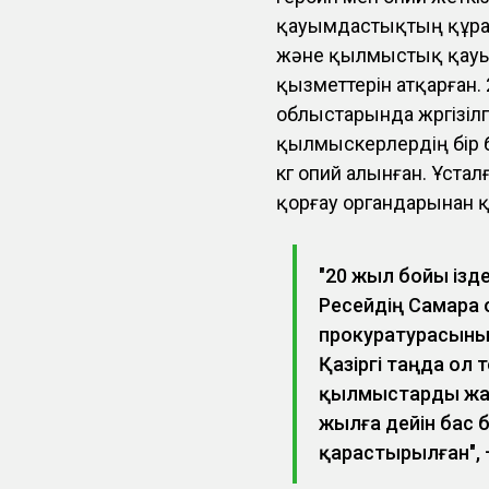
қауымдастықтың құрамын
және қылмыстық қауым
қызметтерін атқарған
облыстарында жүргізі
қылмыскерлердің бір бө
кг опий алынған. Ұсталғ
қорғау органдарынан қ
"20 жыл бойы ізд
Ресейдің Самара
прокуратурасыны
Қазіргі таңда ол
қылмыстарды жаса
жылға дейін бас
қарастырылған", 