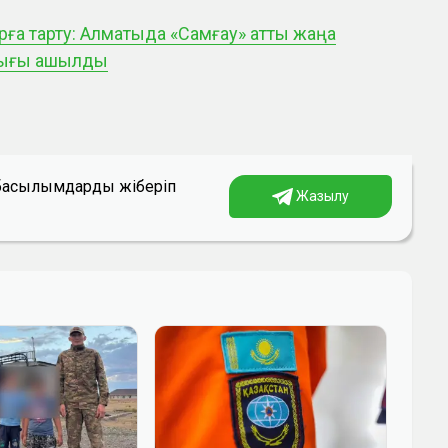
рға тарту: Алматыда «Самғау» атты жаңа
лығы ашылды
а басылымдарды жіберіп
Жазылу