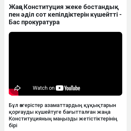
Жаңа Конституция жеке бостандық
пен әділ сот кепілдіктерін күшейтті -
Бас прокуратура
Бұл өзгерістер азаматтардың құқықтарын
қорғауды күшейтуге бағытталған жаңа
Конституцияның маңызды жетістіктерінің
бірі