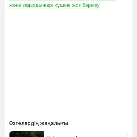
және заңдардың кері күшіне жол бермеу