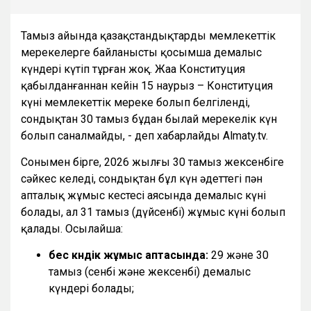
Тамыз айында қазақстандықтарды мемлекеттік
мерекелерге байланысты қосымша демалыс
күндері күтіп тұрған жоқ. Жаңа Конституция
қабылданғаннан кейін 15 наурыз – Конституция
күні мемлекеттік мереке болып белгіленді,
сондықтан 30 тамыз бұдан былай мерекелік күн
болып саналмайды, - деп хабарлайды Almaty.tv.
Сонымен бірге, 2026 жылғы 30 тамыз жексенбіге
сәйкес келеді, сондықтан бұл күн әдеттегі пән
апталық жұмыс кестесі аясында демалыс күні
болады, ал 31 тамыз (дүйсенбі) жұмыс күні болып
қалады. Осылайша:
бес күндік жұмыс аптасында:
29 және 30
тамыз (сенбі және жексенбі) демалыс
күндері болады;