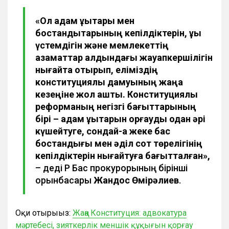
«Ол адам құқықтары мен
бостандықтарының кепілдіктерін, құқық
үстемдігін және мемлекеттің
азаматтар алдындағы жауапкершілігін
нығайта отырып, еліміздің
конституциялық дамуының жаңа
кезеңіне жол ашты. Конституциялық
реформаның негізгі бағыттарының
бірі – адам құқықтарын қорғауды одан әрі
күшейтуге, сондай-ақ жеке бас
бостандығы мен әділ сот төрелігінің
кепілдіктерін нығайтуға бағытталған»,
– деді ҚР Бас прокурорының бірінші
орынбасары
Жандос Өмірәлиев
.
Оқи отырыңыз:
Жаңа Конституция: адвокатура
мәртебесі, зияткерлік меншік құқығын қорғау