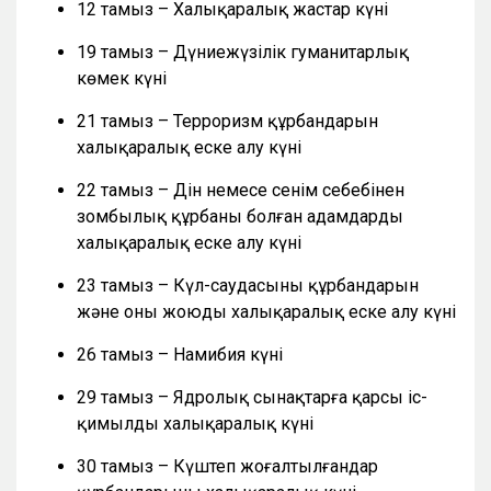
12 тамыз – Халықаралық жастар күні
19 тамыз – Дүниежүзілік гуманитарлық
көмек күні
21 тамыз – Терроризм құрбандарын
халықаралық еске алу күні
22 тамыз – Дін немесе сенім себебінен
зомбылық құрбаны болған адамдарды
халықаралық еске алу күні
23 тамыз – Күл-саудасының құрбандарын
және оны жоюды халықаралық еске алу күні
26 тамыз – Намибия күні
29 тамыз – Ядролық сынақтарға қарсы іс-
қимылдың халықаралық күні
30 тамыз – Күштеп жоғалтылғандар