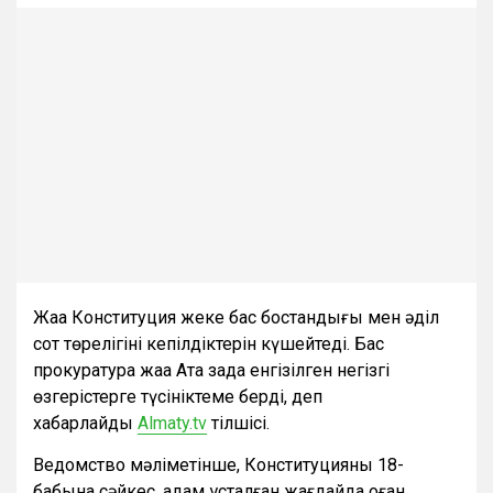
Жаңа Конституция жеке бас бостандығы мен әділ
сот төрелігінің кепілдіктерін күшейтеді. Бас
прокуратура жаңа Ата заңда енгізілген негізгі
өзгерістерге түсініктеме берді, деп
хабарлайды
Almaty.tv
тілшісі.
Ведомство мәліметінше, Конституцияның 18-
бабына сәйкес, адам ұсталған жағдайда оған