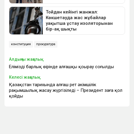
конституция
прокуратура
Алдыңғы жаңалық
Еліміздің барлық өңірінде алғашқы қоңырау соғылды
Келесі жаңалық
Қазақстан тарихында алғаш рет әкімшілік
рақымшылық жасау жүргізіледі – Президент заңға қол
қойды