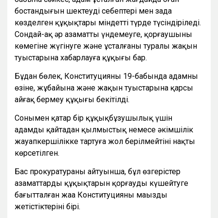
бостандығын шектеудің себептері мен заңда
көзделген құқықтары міндетті түрде түсіндіріледі.
Сондай-ақ әр азаматтың үндемеуге, қорғаушының
көмегіне жүгінуге және ұсталғаны туралы жақын
туыстарына хабарлауға құқығы бар.
Бұдан бөлек, Конституцияның 19-бабында адамның
өзіне, жұбайына және жақын туыстарына қарсы
айғақ бермеу құқығы бекітілді.
Сонымен қатар бір құқықбұзушылық үшін
адамды қайтадан қылмыстық немесе әкімшілік
жауапкершілікке тартуға жол берілмейтіні нақты
көрсетілген.
Бас прокуратураның айтуынша, бұл өзгерістер
азаматтардың құқықтарын қорғауды күшейтуге
бағытталған жаңа Конституцияның маңызды
жетістіктерінің бірі.