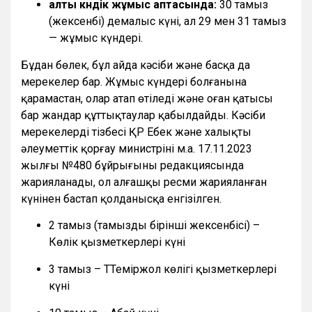
алты күндік жұмыс аптасында:
30 тамыз
(жексенбі) демалыс күні, ал 29 мен 31 тамыз
— жұмыс күндері.
Бұдан бөлек, бұл айда кәсіби және басқа да
мерекелер бар. Жұмыс күндері болғанына
қарамастан, олар атап өтіледі және оған қатысы
бар жандар құттықтаулар қабылдайды. Кәсіби
мерекелердің тізбесі ҚР Еңбек және халықты
әлеуметтік қорғау министрінің м.а. 17.11.2023
жылғы №480 бұйрығының редакциясында
жарияланады, ол алғашқы ресми жарияланған
күнінен бастап қолданысқа енгізілген.
2 тамыз (тамыздың бірінші жексенбісі) –
Көлік қызметкерлері күні
3 тамыз – ТТеміржол көлігі қызметкерлері
күні