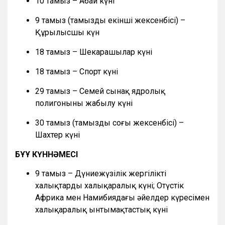
10 тамыз – Абай күні
9 тамыз (тамыздың екінші жексенбісі) –
Құрылысшы күн
18 тамыз – Шекарашылар күні
18 тамыз – Спорт күні
29 тамыз – Семей сынақ ядролық
полигонының жабылу күні
30 тамыз (тамыздың соңғы жексенбісі) –
Шахтер күні
БҰҰ КҮННӘМЕСІ
9 тамыз – Дүниежүзілік жергілікті
халықтардың халықаралық күні; Оңтүстік
Африка мен Намибиядағы әйелдер күресімен
халықаралық ынтымақтастық күні