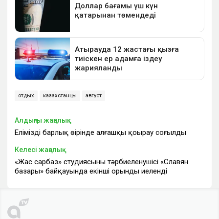
отдых
казахстанцы
август
Алдыңғы жаңалық
Еліміздің барлық өңірінде алғашқы қоңырау соғылды
Келесі жаңалық
«Жас сарбаз» студиясының тәрбиеленушісі «Славян
базары» байқауында екінші орынды иеленді