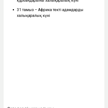
құрбандарының халықаралық күні
31 тамыз – Африка текті адамдардың
халықаралық күні