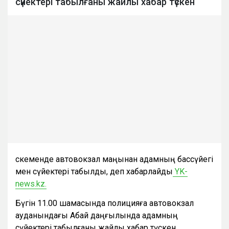
сүйектері табылғаны жайлы хабар түскен
Өскеменде автовокзал маңынан адамның бассүйегі
мен сүйектері табылды, деп хабарлайды
YK-
news.kz.
Бүгін 11.00 шамасында полицияға автовокзал
ауданындағы Абай даңғылында адамның
сүйектері табылғаны жайлы хабар түскен.