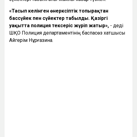
«Тасып әкелінген өнеркәсіптік топырақтан
бассүйек пен сүйектер табылды. Қазіргі
уақытта полиция тексеріс жүріп жатыр»,
- деді
ШҚО Полиция департаментінің баспасөз хатшысы
Айгерім Нұрғазина.