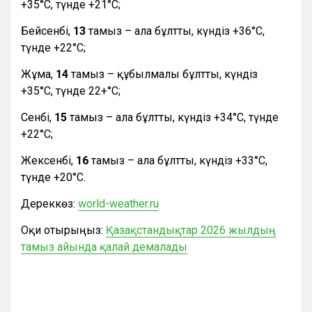
+35°С, түнде +21°С;
Бейсенбі,
13
тамыз – ала бұлтты, күндіз +36°С,
түнде +22°С;
Жұма,
14
тамыз – құбылмалы бұлтты, күндіз
+35°С, түнде 22+°С;
Сенбі,
15
тамыз – ала бұлтты, күндіз +34°С, түнде
+22°С;
Жексенбі,
16
тамыз – ала бұлтты, күндіз +33°С,
түнде +20°С.
Дереккөз:
world-weather.ru
Оқи отырыңыз:
Қазақстандықтар 2026 жылдың
тамыз айында қалай демалады