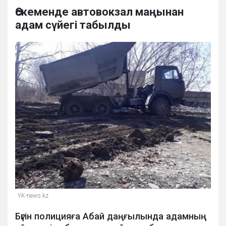
Өскеменде автовокзал маңынан
адам сүйегі табылды
YK-news.kz
Бүгін полицияға Абай даңғылында адамның