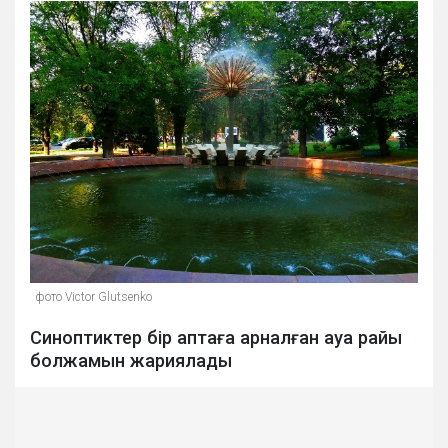
фото Victor Glutsenko
Синоптиктер бір аптаға арналған ауа райы
болжамын жариялады