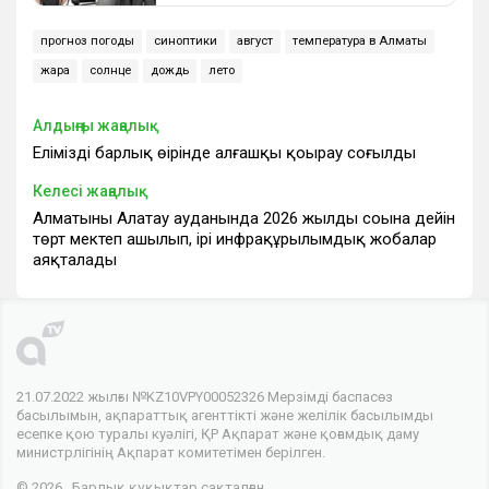
прогноз погоды
синоптики
август
температура в Алматы
жара
солнце
дождь
лето
Алдыңғы жаңалық
Еліміздің барлық өңірінде алғашқы қоңырау соғылды
Келесі жаңалық
Алматының Алатау ауданында 2026 жылдың соңына дейін
төрт мектеп ашылып, ірі инфрақұрылымдық жобалар
аяқталады
21.07.2022 жылғы №KZ10VPY00052326 Мерзімді баспасөз
басылымын, ақпараттық агенттікті және желілік басылымды
есепке қою туралы куәлігі, ҚР Ақпарат және қоғамдық даму
министрлігінің Ақпарат комитетімен берілген.
© 2026 . Барлық құқықтар сақталған