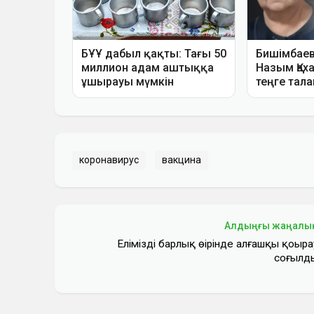
коронавирус
вакцина
Алдыңғы жаңалы
Еліміздің барлық өңірінде алғашқы қоңыра
соғылд