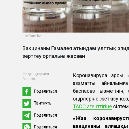
inform.kz
Вакцинаны Гамалея атындағы ұлттық эпи
зерттеу орталығы жасаған
Жаңалықтармен
Коронавирусқа қарсы
бөлісіңіз
азаматтық айналымғ
баспасөз қызметінің
Поделиться
өңірлеріне жеткізу кө
Твитнуть
ТАСС агенттігіне
сілтем
Поделиться
«Жаңа коронавирус
вакцинаның алғашқы
Поделиться