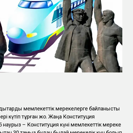
ндықтарды мемлекеттік мерекелерге байланысты
рі күтіп тұрған жоқ. Жаңа Конституция
15 наурыз – Конституция күні мемлекеттік мереке
дықтан 30 тамыз бұдан былай мерекелік күн болып