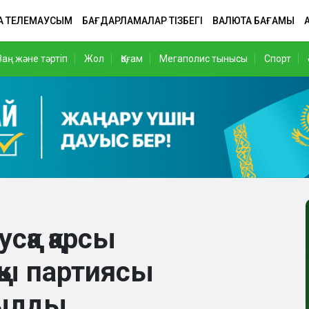
А ТЕЛЕМАУСЫМ
БАҒДАРЛАМАЛАР ТІЗБЕГІ
ВАЛЮТА БАҒАМЫ
Заң және тәртіп
Жол
Қоғам
Мегаполис тынысы
Спорт
сқа қарсы
қы партиясы
ылды