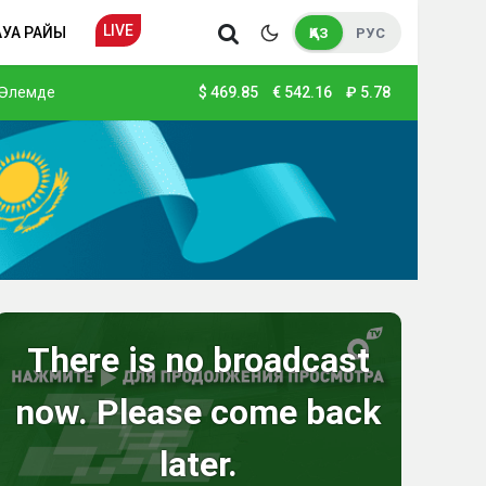
LIVE
АУА РАЙЫ
ҚАЗ
РУС
Әлемде
$
469.85
€
542.16
₽
5.78