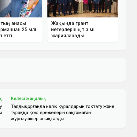
қ
Келесі жаңалық
у
Талдықорғанда көлік құралдарын тоқтату және
ы
тұраққа қою ережелерін сақтамаған
жүргізушілер анықталды