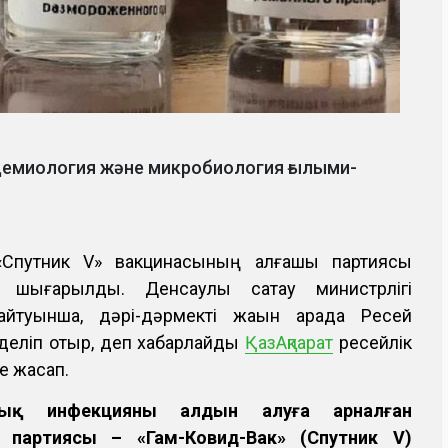
демиология және микробиология ғылыми-
 «Спутник V» вакцинасының алғашқы партиясы
а шығарылды. Денсаулық сақтау министрлігі
 айтуынша, дәрі-дәрмекті жақын арада Ресей
зделіп отыр, деп хабарлайды
ҚазАқпарат
ресейлік
е жасап.
тық инфекцияның алдын алуға арналған
 партиясы – «Гам-Ковид-Вак» (Спутник V)