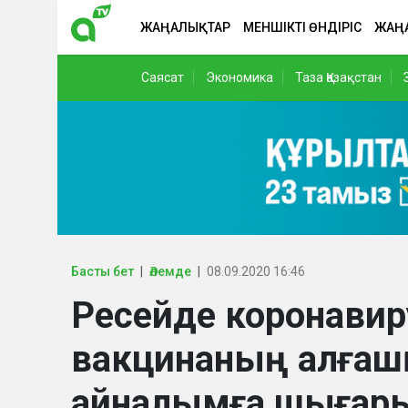
ЖАҢАЛЫҚТАР
МЕНШІКТІ ӨНДІРІС
ЖАҢ
Саясат
Экономика
Таза Қазақстан
Басты бет
Әлемде
08.09.2020 16:46
Ресейде коронавиру
вакцинаның алғаш
айналымға шығар