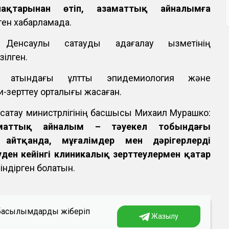
ақтарынан өтіп, азаматтық айналымға
ген хабарламада.
Денсаулық сақтауды қадағалау қызметінің
зілген.
я атындағы ұлттық эпидемиология және
-зерттеу орталығы жасаған.
 сақтау министрлігінің басшысы Михаил Мурашко:
заматтық айналым – тәуекел тобындағы
 айтқанда, мұғалімдер мен дәрігерлерді
уден кейінгі клиникалық зерттеулермен қатар
індірген болатын.
а басылымдарды жіберіп
Жазылу