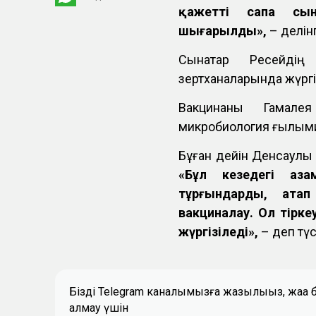
қажетті сапа сын
шығарылды»,
– делін
Сынақтар Ресейдің 
зертханаларында жүргі
Вакцинаны Гамале
микробиология ғылыми
Бұған дейін Денсаулық
«Бұл кезеңдегі а
тұрғындарды, атап
вакциналау. Ол тірке
жүргізіледі»,
– деп түс
Біздің Telegram каналымызға жазылыңыз, жаң
алмау үшін