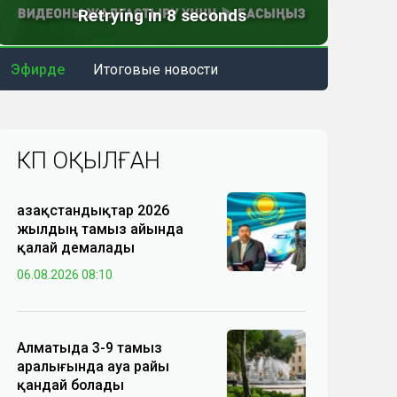
Эфирде
Итоговые новости
КӨП ОҚЫЛҒАН
Қазақстандықтар 2026
жылдың тамыз айында
қалай демалады
06.08.2026 08:10
Алматыда 3-9 тамыз
аралығында ауа райы
қандай болады