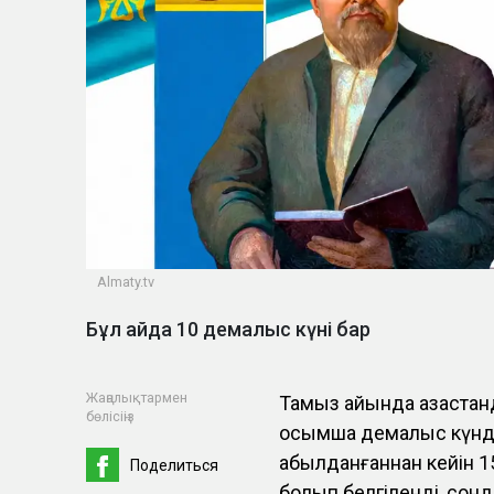
Almaty.tv
Бұл айда 10 демалыс күні бар
Жаңалықтармен
Тамыз айында қазақста
бөлісіңіз
қосымша демалыс күнде
қабылданғаннан кейін 
Поделиться
болып белгіленді, сон