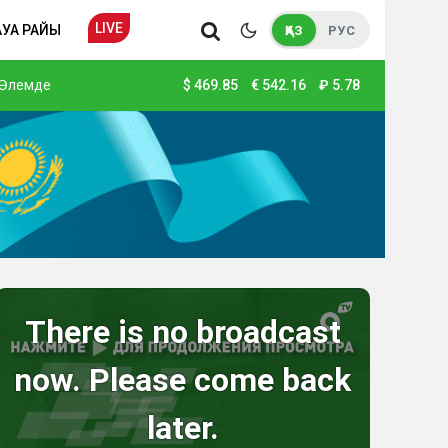
LIVE
АУА РАЙЫ
ҚАЗ
РУС
Әлемде
$
469.85
€
542.16
₽
5.78