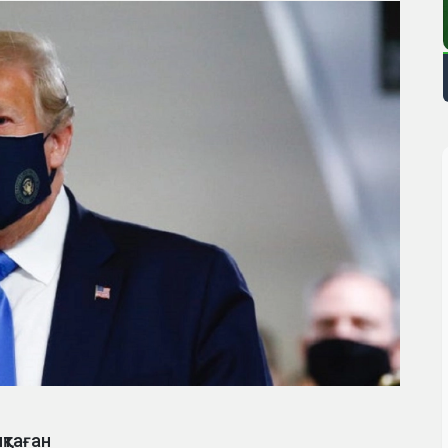
қтаған