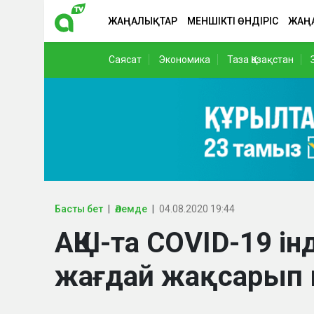
ЖАҢАЛЫҚТАР
МЕНШІКТІ ӨНДІРІС
ЖАҢ
Саясат
Экономика
Таза Қазақстан
Басты бет
Әлемде
04.08.2020 19:44
АҚШ-та COVID-19 і
жағдай жақсарып 