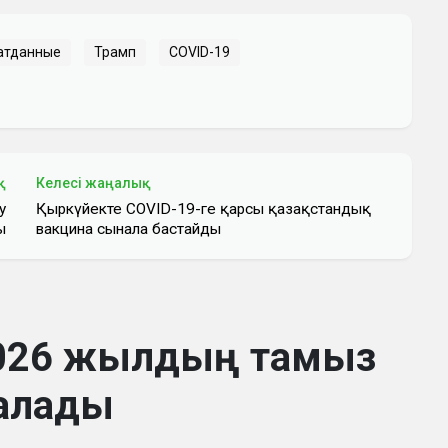
атданные
Трамп
COVID-19
қ
Келесі жаңалық
у
Қыркүйекте COVID-19-ге қарсы қазақстандық
ы
вакцина сынала бастайды
2026 жылдың тамыз
алады