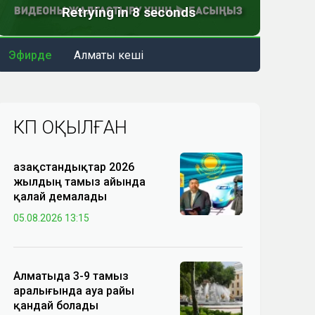
Эфирде
Алматы кеші
КӨП ОҚЫЛҒАН
Қазақстандықтар 2026
жылдың тамыз айында
қалай демалады
05.08.2026 13:15
Алматыда 3-9 тамыз
аралығында ауа райы
қандай болады