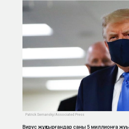
Patrick Semansky/Associated Press
Вирус жұқтырғандар саны 5 миллионға жуы