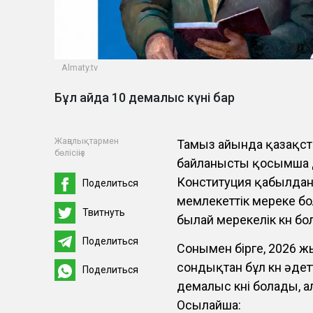
Almaty.tv
Бұл айда 10 демалыс күні бар
Жаңалықтармен
Тамыз айында қазақст
бөлісіңіз
байланысты қосымша де
Конституция қабылданғ
Поделиться
мемлекеттік мереке бо
Твитнуть
былай мерекелік күн бо
Поделиться
Сонымен бірге, 2026 ж
сондықтан бұл күн әде
Поделиться
демалыс күні болады, а
Осылайша: