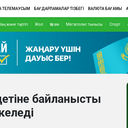
А ТЕЛЕМАУСЫМ
БАҒДАРЛАМАЛАР ТІЗБЕГІ
ВАЛЮТА БАҒАМЫ
Заң және тәртіп
Жол
Қоғам
Мегаполис тынысы
Спорт
ндетіне байланысты
келеді