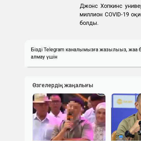
Джонс Хопкинс универ
миллион COVID-19 оқи
болды.
Біздің Telegram каналымызға жазылыңыз, жаң
алмау үшін