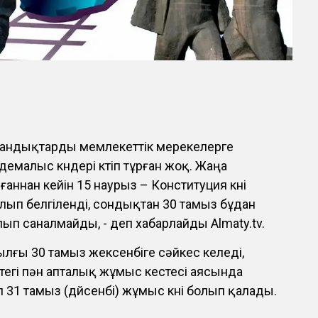
андықтарды мемлекеттік мерекелерге
малыс күндері күтіп тұрған жоқ. Жаңа
аннан кейін 15 наурыз – Конституция күні
лып белгіленді, сондықтан 30 тамыз бұдан
лып саналмайды, - деп хабарлайды Almaty.tv.
ылғы 30 тамыз жексенбіге сәйкес келеді,
ттегі пән апталық жұмыс кестесі аясында
л 31 тамыз (дүйсенбі) жұмыс күні болып қалады.