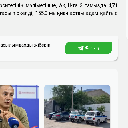
ситетінің мәліметінше, АҚШ-та 3 тамызда 4,71
ғасы тіркелді, 155,3 мыңнан астам адам қайтыс
а басылымдарды жіберіп
Жазылу