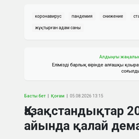
коронавирус
пандемия
снижение
ст
жұқтырған адам саны
Алдыңғы жаңалы
Еліміздің барлық өңірінде алғашқы қоңыра
соғылд
Басты бет
Қоғам
05.08.2026 13:15
Қазақстандықтар 
айында қалай дем