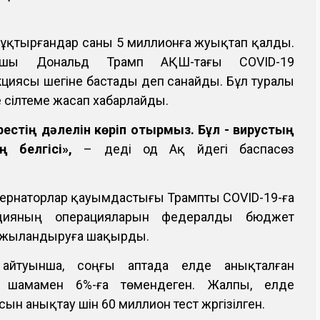
 жұқтырғандар саны 5 миллионға жуықтап қалды.
сшы Дональд Трамп АҚШ-тағы COVID-19
циясы шегіне бастады деп санайды. Бұл туралы
е сілтеме жасап хабарлайды.
грестің дәлелін көріп отырмыз. Бұл - вирустың
 белгісі»,
– деді од Ақ үйдегі баспасөз
убернаторлар қауымдастығы Трампты COVID-19-ға
дияның операцияларын федералды бюджет
ржыландыруға шақырды.
 айтуынша, соңғы аптада елде анықталған
 шамамен 6%-ға төмендеген. Жалпы, елде
н анықтау үшін 60 миллион тест жүргізілген.