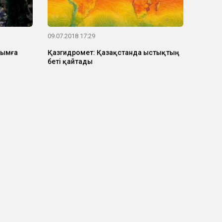
09.07.2018 17:29
сымға
Қазгидромет: Қазақстанда ыстықтың
беті қайтады