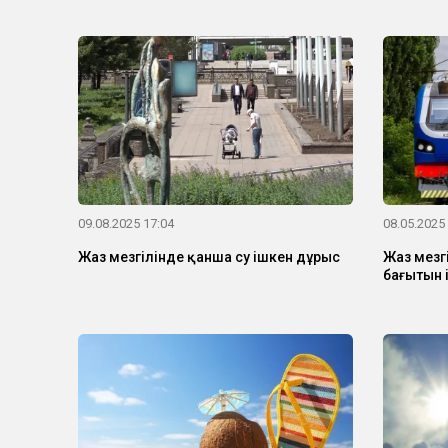
09.08.2025 17:04
08.05.2025
Жаз мезгілінде қанша су ішкен дұрыс
Жаз мезг
бағытын 