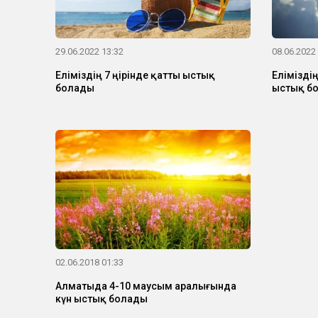
29.06.2022 13:32
08.06.2022
Еліміздің 7 өңірінде қатты ыстық
Еліміздің
болады
ыстық б
02.06.2018 01:33
Алматыда 4-10 маусым аралығында
күн ыстық болады