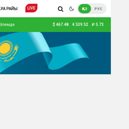
LIVE
АУА РАЙЫ
ҚАЗ
РУС
Әлемде
$
467.48
€
539.52
₽
5.73