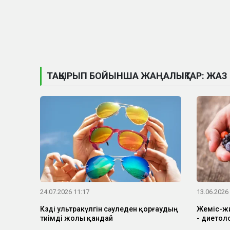
ТАҚЫРЫП БОЙЫНША ЖАҢАЛЫҚТАР: ЖАЗ
24.07.2026 11:17
13.06.2026
Көзді ультракүлгін сәуледен қорғаудың
Жеміс-жи
тиімді жолы қандай
- диетоло