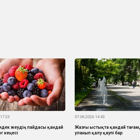
 17:23
07.06.2026 14:43
дек жеудің пайдасы қандай
Жазғы ыстықта қандай таға
г кеңесі
уланып қалу қаупі бар