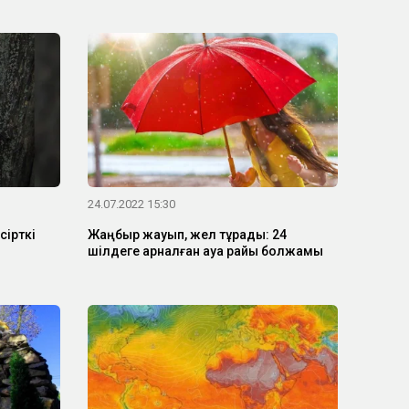
24.07.2022 15:30
сірткі
Жаңбыр жауып, жел тұрады: 24
шілдеге арналған ауа райы болжамы