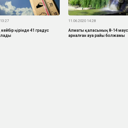
 13:27
11.06.2020 14:28
 кейбір өңірінде 41 градус
Алматы қаласының 8-14 мау
олады
арналған ауа райы болжамы