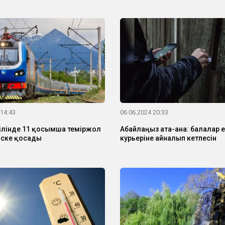
 14:43
06.06.2024 20:33
ілінде 11 қосымша теміржол
Абайлаңыз ата-ана: балалар е
іске қосады
курьеріне айналып кетпесін