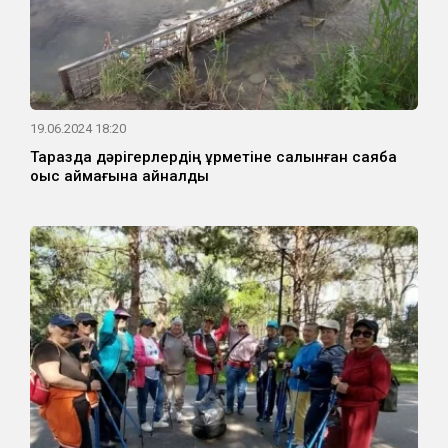
19.06.2024 18:20
Таразда дәрігерлердің құрметіне салынған саябақ
қоқыс аймағына айналды