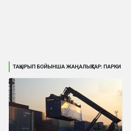
ТАҚЫРЫП БОЙЫНША ЖАҢАЛЫҚТАР: ПАРКИ