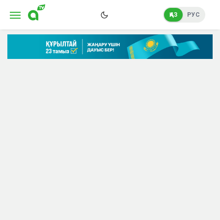
ҚАЗ
РУС